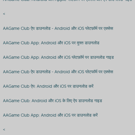
<
AAGame Club ऐप डाउनलोड - Android और iOS प्लेटफ़ॉर्म पर एक्सेस
AAGame Club App: Android और iOS पर मुफ्त डाउनलोड
AAGame Club App: Android और iOS प्लेटफ़ॉर्म पर डाउनलोड गाइड
AAGame Club ऐप डाउनलोड - Android और iOS प्लेटफॉर्म पर एक्सेस
AAGame Club ऐप: Android और iOS पर डाउनलोड करें
AAGame Club: Android और iOS के लिए ऐप डाउनलोड गाइड
AAGame Club App: Android और iOS पर डाउनलोड करें
<