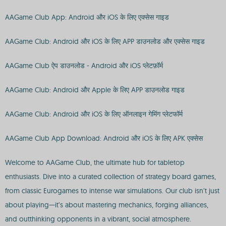
AAGame Club App: Android और iOS के लिए एक्सेस गाइड
AAGame Club: Android और iOS के लिए APP डाउनलोड और एक्सेस गाइड
AAGame Club ऐप डाउनलोड - Android और iOS प्लेटफ़ॉर्म
AAGame Club: Android और Apple के लिए APP डाउनलोड गाइड
AAGame Club: Android और iOS के लिए ऑनलाइन गेमिंग प्लेटफॉर्म
AAGame Club App Download: Android और iOS के लिए APK एक्सेस
Welcome to AAGame Club, the ultimate hub for tabletop
enthusiasts. Dive into a curated collection of strategy board games,
from classic Eurogames to intense war simulations. Our club isn’t just
about playing—it’s about mastering mechanics, forging alliances,
and outthinking opponents in a vibrant, social atmosphere.