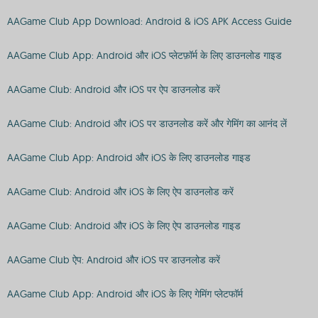
AAGame Club App Download: Android & iOS APK Access Guide
AAGame Club App: Android और iOS प्लेटफ़ॉर्म के लिए डाउनलोड गाइड
AAGame Club: Android और iOS पर ऐप डाउनलोड करें
AAGame Club: Android और iOS पर डाउनलोड करें और गेमिंग का आनंद लें
AAGame Club App: Android और iOS के लिए डाउनलोड गाइड
AAGame Club: Android और iOS के लिए ऐप डाउनलोड करें
AAGame Club: Android और iOS के लिए ऐप डाउनलोड गाइड
AAGame Club ऐप: Android और iOS पर डाउनलोड करें
AAGame Club App: Android और iOS के लिए गेमिंग प्लेटफॉर्म