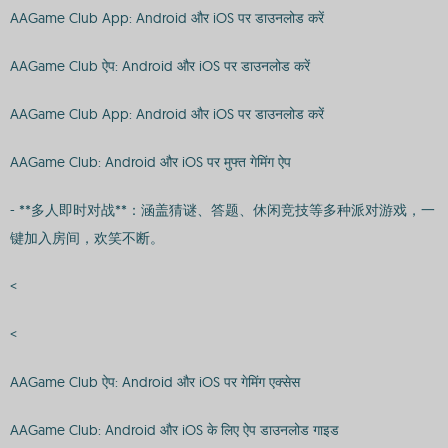
AAGame Club App: Android और iOS पर डाउनलोड करें
AAGame Club ऐप: Android और iOS पर डाउनलोड करें
AAGame Club App: Android और iOS पर डाउनलोड करें
AAGame Club: Android और iOS पर मुफ्त गेमिंग ऐप
- **多人即时对战**：涵盖猜谜、答题、休闲竞技等多种派对游戏，一
键加入房间，欢笑不断。
<
<
AAGame Club ऐप: Android और iOS पर गेमिंग एक्सेस
AAGame Club: Android और iOS के लिए ऐप डाउनलोड गाइड