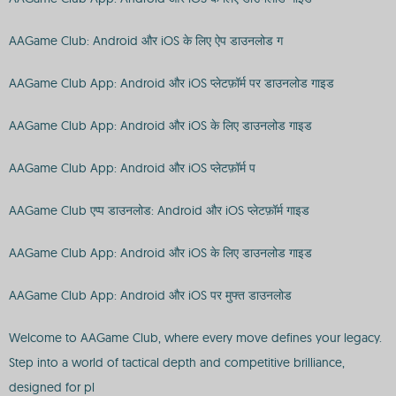
AAGame Club: Android और iOS के लिए ऐप डाउनलोड ग
AAGame Club App: Android और iOS प्लेटफ़ॉर्म पर डाउनलोड गाइड
AAGame Club App: Android और iOS के लिए डाउनलोड गाइड
AAGame Club App: Android और iOS प्लेटफ़ॉर्म प
AAGame Club एप्प डाउनलोड: Android और iOS प्लेटफ़ॉर्म गाइड
AAGame Club App: Android और iOS के लिए डाउनलोड गाइड
AAGame Club App: Android और iOS पर मुफ्त डाउनलोड
Welcome to AAGame Club, where every move defines your legacy.
Step into a world of tactical depth and competitive brilliance,
designed for pl