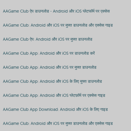
AAGame Club ऐप डाउनलोड - Android और iOS प्लेटफॉर्म पर एक्सेस
AAGame Club: Android और iOS पर मुफ्त डाउनलोड और एक्सेस गाइड
AAGame Club ऐप: Android और iOS पर मुफ्त डाउनलोड
AAGame Club App: Android और iOS पर डाउनलोड करें
AAGame Club App: Android और iOS पर मुफ्त डाउनलोड
AAGame Club App: Android और iOS के लिए मुफ्त डाउनलोड
AAGame Club App: Android और iOS प्लेटफ़ॉर्म पर एक्सेस गाइड
AAGame Club App Download: Android और iOS के लिए गाइड
AAGame Club: Android और iOS पर मुफ्त डाउनलोड और एक्सेस गाइड