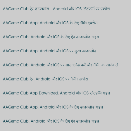
AAGame Club ऐप डाउनलोड - Android और iOS प्लेटफॉर्म पर एक्सेस
AAGame Club App: Android और iOS के लिए गेमिंग एक्सेस
AAGame Club: Android और iOS के लिए ऐप डाउनलोड गाइड
AAGame Club App: Android और iOS पर मुफ्त डाउनलोड
AAGame Club: Android और iOS पर डाउनलोड करें और गेमिंग का आनंद लें
AAGame Club ऐप: Android और iOS पर गेमिंग एक्सेस
AAGame Club App Download: Android और iOS प्लेटफ़ॉर्म गाइड
AAGame Club App: Android और iOS के लिए डाउनलोड गाइड
AAGame Club: Android और iOS के लिए ऐप डाउनलोड गाइड