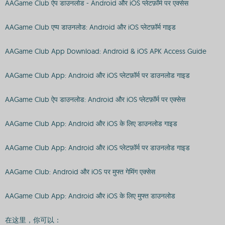
AAGame Club ऐप डाउनलोड - Android और iOS प्लेटफ़ॉर्म पर एक्सेस
AAGame Club एप्प डाउनलोड: Android और iOS प्लेटफ़ॉर्म गाइड
AAGame Club App Download: Android & iOS APK Access Guide
AAGame Club App: Android और iOS प्लेटफ़ॉर्म पर डाउनलोड गाइड
AAGame Club ऐप डाउनलोड: Android और iOS प्लेटफ़ॉर्म पर एक्सेस
AAGame Club App: Android और iOS के लिए डाउनलोड गाइड
AAGame Club App: Android और iOS प्लेटफ़ॉर्म पर डाउनलोड गाइड
AAGame Club: Android और iOS पर मुफ्त गेमिंग एक्सेस
AAGame Club App: Android और iOS के लिए मुफ्त डाउनलोड
在这里，你可以：