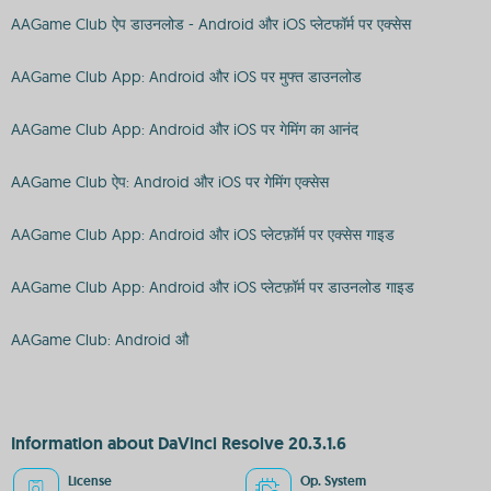
AAGame Club ऐप डाउनलोड - Android और iOS प्लेटफॉर्म पर एक्सेस
AAGame Club App: Android और iOS पर मुफ्त डाउनलोड
AAGame Club App: Android और iOS पर गेमिंग का आनंद
AAGame Club ऐप: Android और iOS पर गेमिंग एक्सेस
AAGame Club App: Android और iOS प्लेटफ़ॉर्म पर एक्सेस गाइड
AAGame Club App: Android और iOS प्लेटफ़ॉर्म पर डाउनलोड गाइड
AAGame Club: Android औ
Information about DaVinci Resolve 20.3.1.6
License
Op. System