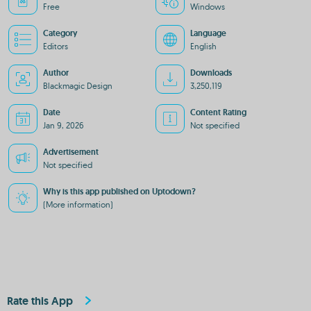
Free
Windows
Category
Language
Editors
English
Author
Downloads
Blackmagic Design
3,250,119
Date
Content Rating
Jan 9, 2026
Not specified
Advertisement
Not specified
Why is this app published on Uptodown?
(More information)
Rate this App