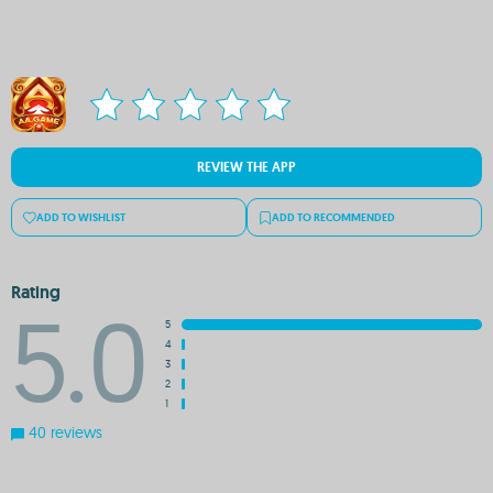
REVIEW THE APP
ADD TO WISHLIST
ADD TO RECOMMENDED
Rating
5.0
5
4
3
2
1
40 reviews