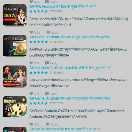
673
Reply
AA गेम्स: Android और iOS पर मुफ्त गेमिंग का आनंद
1771165781
AAगेम्स:AndroidऔरiOSपरमुफ्तगेमिंगऐपAAGame:AndroidऔरiOSकेलिएमु
फ्तडाउनलोडऔरप्लेAAगेम्स:And
1002
Reply
AA Game: Android और iOS पर मुफ्त डाउनलोड और एक्सेस
1771479703
AAगेम्स:AndroidऔरiOSपरमुफ्तगेमिंगकाआनंदAAGameडाउनलोडकरें:Andr
oidऔरiOSकेलिएमुफ्तगेमिंगऐपA
429
Reply
AA गेम्स डाउनलोड करें: Android और iOS के लिए मुफ्त गेमिंग ऐप
1771519584
AAGameडाउनलोडकरें:AndroidऔरiOSकेलिएमुफ्तगेमिंगऐपAAगेम्स:Androi
dऔरiOSपरमुफ्तगेमिंगकाआनंदA
299
Reply
AA Game: Android और iOS पर डाउनलोड और एक्सेस गाइड
1771617553
AAGame:AndroidऔरiOSपरडाउनलोडऔरएक्सेसगाइडAAGame:Andr-
AndroidऔरiOSपरमुफ्तडाउनलोडAAगेम्सएंड
406
Reply
AA गेम्स ऐप: Android और iOS पर मुफ्त गेमिंग का आनंद