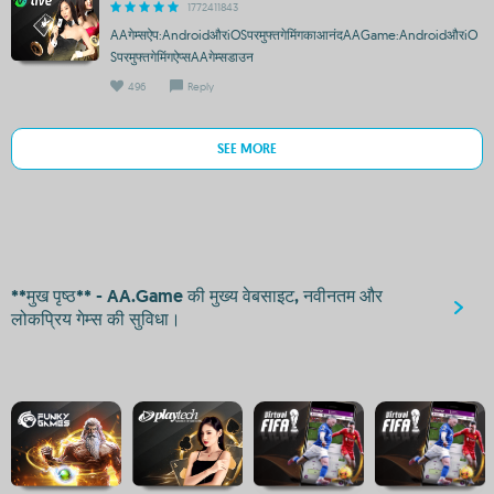
1772411843
AAगेम्सऐप:AndroidऔरiOSपरमुफ्तगेमिंगकाआनंदAAGame:AndroidऔरiO
Sपरमुफ्तगेमिंगऐप्सAAगेम्सडाउन
496
Reply
SEE MORE
**मुख पृष्ठ** - AA.Game की मुख्य वेबसाइट, नवीनतम और
लोकप्रिय गेम्स की सुविधा।