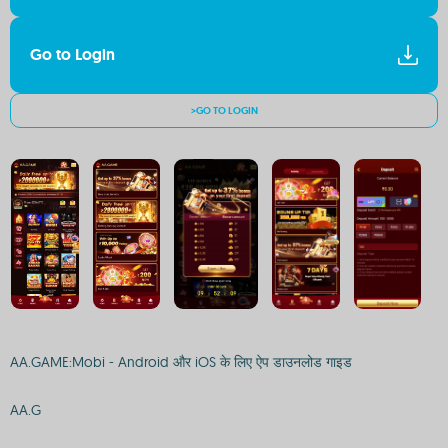
Go to Login
>GO TO LOGIN
AA.GAME:Mobi - Android और iOS के लिए ऐप डाउनलोड गाइड
AA.G