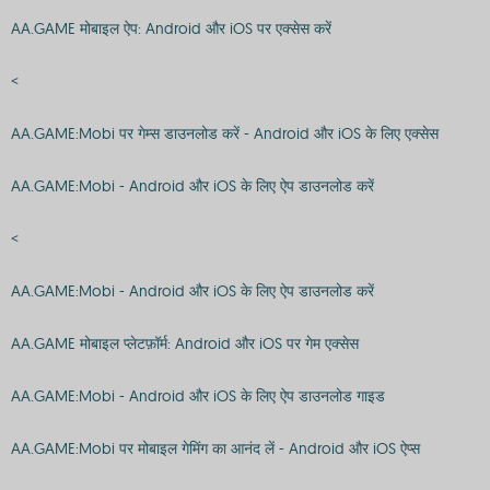
AA.GAME मोबाइल ऐप: Android और iOS पर एक्सेस करें
<
AA.GAME:Mobi पर गेम्स डाउनलोड करें - Android और iOS के लिए एक्सेस
AA.GAME:Mobi - Android और iOS के लिए ऐप डाउनलोड करें
<
AA.GAME:Mobi - Android और iOS के लिए ऐप डाउनलोड करें
AA.GAME मोबाइल प्लेटफ़ॉर्म: Android और iOS पर गेम एक्सेस
AA.GAME:Mobi - Android और iOS के लिए ऐप डाउनलोड गाइड
AA.GAME:Mobi पर मोबाइल गेमिंग का आनंद लें - Android और iOS ऐप्स