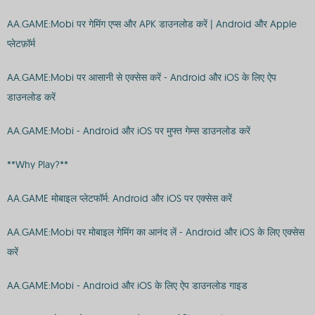
AA.GAME:Mobi पर गेमिंग एप्स और APK डाउनलोड करें | Android और Apple
प्लेटफ़ॉर्म
AA.GAME:Mobi पर आसानी से एक्सेस करें - Android और iOS के लिए ऐप
डाउनलोड करें
AA.GAME:Mobi - Android और iOS पर मुफ्त गेम्स डाउनलोड करें
**Why Play?**
AA.GAME मोबाइल प्लेटफॉर्म: Android और iOS पर एक्सेस करें
AA.GAME:Mobi पर मोबाइल गेमिंग का आनंद लें - Android और iOS के लिए एक्सेस
करें
AA.GAME:Mobi - Android और iOS के लिए ऐप डाउनलोड गाइड