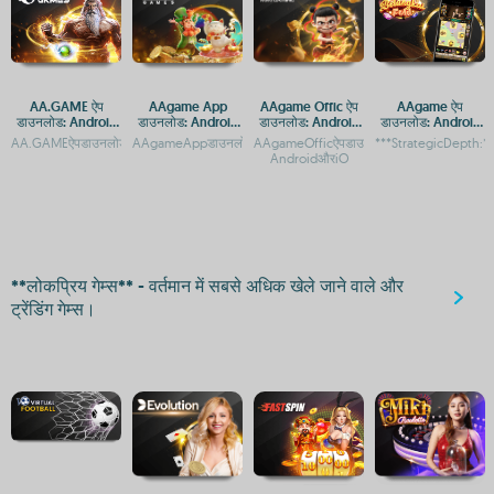
AA.GAME ऐप
AAgame App
AAgame Offic ऐप
AAgame ऐप
डाउनलोड: Android
डाउनलोड: Android
डाउनलोड: Android
डाउनलोड: Android
और iOS प्लेटफ़ॉर्म पर
और iOS के लिए गेमिंग
और iOS प्लेटफ़ॉर्म के
और iOS प्लेटफ़ॉर्म पर
AA.GAMEऐपडाउनलोड:AndroidऔरiOSप्लेटफ़ॉर्मपरएक्सेसगाइड
AAgameAppडाउनलोड:AndroidऔरiOSकेलिएगेमिंगप्लेटफॉर्मAAgameAp
AAgameOfficऐपडाउनलोड:AndroidऔरiOSप्लेटफ
***StrategicDepth:
एक्सेस गाइड
प्लेटफ़ॉर्म
लिए पूरी गाइड
गेमिंग एक्सेस
AndroidऔरiO
**लोकप्रिय गेम्स** - वर्तमान में सबसे अधिक खेले जाने वाले और
ट्रेंडिंग गेम्स।