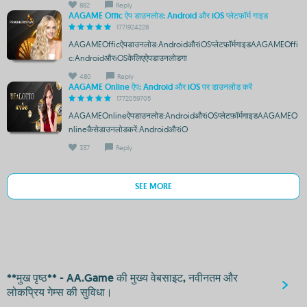
882
Reply
AAGAME Offic ऐप डाउनलोड: Android और iOS प्लेटफ़ॉर्म गाइड
1771924228
AAGAMEOfficऐपडाउनलोड:AndroidऔरiOSप्लेटफ़ॉर्मगाइडAAGAMEOffi
c:AndroidऔरiOSकेलिएऐपडाउनलोडगा
480
Reply
AAGAME Online ऐप: Android और iOS पर डाउनलोड करें
1772059705
AAGAMEOnlineऐपडाउनलोड:AndroidऔरiOSप्लेटफ़ॉर्मगाइडAAGAMEO
nlineकैसेडाउनलोडकरें:AndroidऔरiO
337
Reply
SEE MORE
**मुख पृष्ठ** - AA.Game की मुख्य वेबसाइट, नवीनतम और
लोकप्रिय गेम्स की सुविधा।