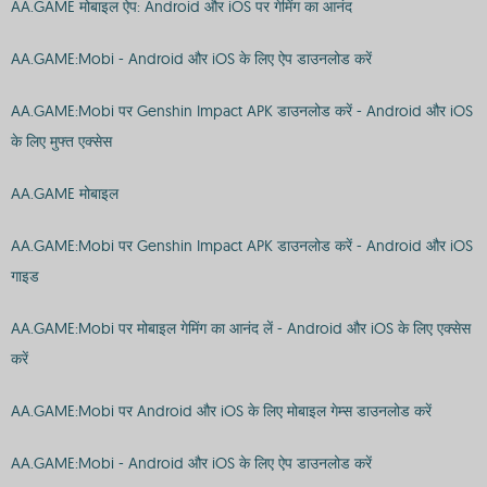
AA.GAME मोबाइल ऐप: Android और iOS पर गेमिंग का आनंद
AA.GAME:Mobi - Android और iOS के लिए ऐप डाउनलोड करें
AA.GAME:Mobi पर Genshin Impact APK डाउनलोड करें - Android और iOS
के लिए मुफ्त एक्सेस
AA.GAME मोबाइल
AA.GAME:Mobi पर Genshin Impact APK डाउनलोड करें - Android और iOS
गाइड
AA.GAME:Mobi पर मोबाइल गेमिंग का आनंद लें - Android और iOS के लिए एक्सेस
करें
AA.GAME:Mobi पर Android और iOS के लिए मोबाइल गेम्स डाउनलोड करें
AA.GAME:Mobi - Android और iOS के लिए ऐप डाउनलोड करें