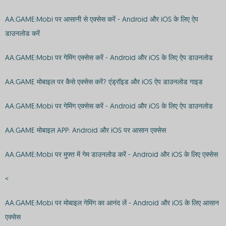
AA.GAME:Mobi पर आसानी से एक्सेस करें - Android और iOS के लिए ऐप
डाउनलोड करें
AA.GAME:Mobi पर गेमिंग एक्सेस करें - Android और iOS के लिए ऐप डाउनलोड
AA.GAME मोबाइल पर कैसे एक्सेस करें? एंड्रॉइड और iOS ऐप डाउनलोड गाइड
AA.GAME:Mobi पर गेमिंग एक्सेस करें - Android और iOS के लिए ऐप डाउनलोड
AA.GAME मोबाइल APP: Android और iOS पर आसान एक्सेस
AA.GAME:Mobi पर मुफ्त में गेम डाउनलोड करें - Android और iOS के लिए एक्सेस
<
AA.GAME:Mobi पर मोबाइल गेमिंग का आनंद लें - Android और iOS के लिए आसान
एक्सेस