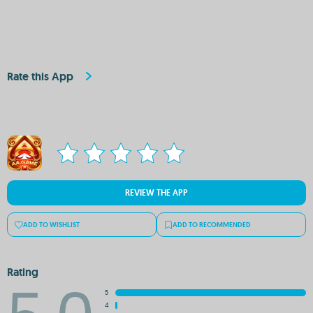
Rate this App
REVIEW THE APP
ADD TO WISHLIST
ADD TO RECOMMENDED
Rating
5
4