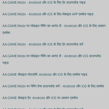
AA.GAME:Mobi - Android और iOS के लिए ऐप डाउनलोड गाइड
AA.GAME:Mobi - Android और iOS के लिए मोबाइल APP एक्सेस गाइड
AA.GAME:Mobi पर मोबाइल गेमिंग का आनंद लें - Android और iOS के लिए आसान
एक्सेस
AA.GAME:Mobi - Android और iOS के लिए ऐप डाउनलोड करें
AA.GAME:Mobi पर मोबाइल गेमिंग का आनंद लें - Android और iOS डाउनलोड
गाइड
AA.GAME मोबाइल प्लेटफ़ॉर्म: Android और iOS के लिए एक्सेस गाइड
AA.GAME:Mobi पर गेमिंग ऐप्स डाउनलोड करें - Android और iOS के लिए एक्सेस
AA.GAME मोबाइल ऐप: Android और iOS पर आसान एक्सेस