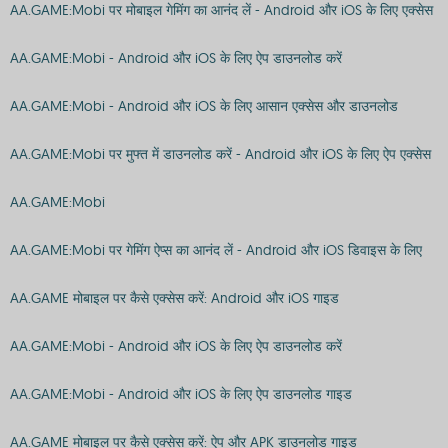
AA.GAME:Mobi पर मोबाइल गेमिंग का आनंद लें - Android और iOS के लिए एक्सेस
AA.GAME:Mobi - Android और iOS के लिए ऐप डाउनलोड करें
AA.GAME:Mobi - Android और iOS के लिए आसान एक्सेस और डाउनलोड
AA.GAME:Mobi पर मुफ्त में डाउनलोड करें - Android और iOS के लिए ऐप एक्सेस
AA.GAME:Mobi
AA.GAME:Mobi पर गेमिंग ऐप्स का आनंद लें - Android और iOS डिवाइस के लिए
AA.GAME मोबाइल पर कैसे एक्सेस करें: Android और iOS गाइड
AA.GAME:Mobi - Android और iOS के लिए ऐप डाउनलोड करें
AA.GAME:Mobi - Android और iOS के लिए ऐप डाउनलोड गाइड
AA.GAME मोबाइल पर कैसे एक्सेस करें: ऐप और APK डाउनलोड गाइड