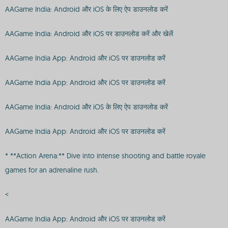
AAGame India: Android और iOS के लिए ऐप डाउनलोड करें
AAGame India: Android और iOS पर डाउनलोड करें और खेलें
AAGame India App: Android और iOS पर डाउनलोड करें
AAGame India App: Android और iOS पर डाउनलोड करें
AAGame India: Android और iOS के लिए ऐप डाउनलोड करें
AAGame India App: Android और iOS पर डाउनलोड करें
* **Action Arena:** Dive into intense shooting and battle royale
games for an adrenaline rush.
<
AAGame India App: Android और iOS पर डाउनलोड करें