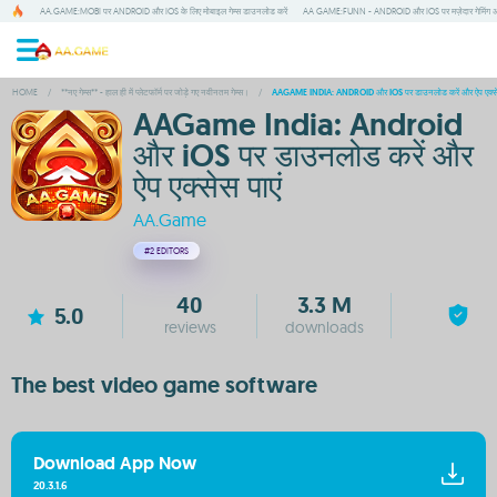
AA.GAME:MOBI पर ANDROID और IOS के लिए मोबाइल गेम्स डाउनलोड करें
AA GAME:FUNN - ANDROID और IOS पर मज़ेदार गेमिंग 
HOME
/
**नए गेम्स** - हाल ही में प्लेटफॉर्म पर जोड़े गए नवीनतम गेम्स।
/
AAGAME INDIA: ANDROID और IOS पर डाउनलोड करें और ऐप एक्सेस
AAGame India: Android
और iOS पर डाउनलोड करें और
ऐप एक्सेस पाएं
AA.Game
#2
EDITORS
40
3.3 M
5.0
reviews
downloads
The best video game software
Download App Now
20.3.1.6