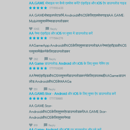
AA.GAME मोबाइल पर कैसे एक्सेस करें? एंड्रॉइड और iOS ऐप डाउनलोड गाइड
1771550433
AA.GAMEमोबाइलप्लेटफ़ॉर्म:AndroidऔरiOSकेलिएएक्सेसगाइडAA.GAME:
Mobiपरमुफ्तमेंगेम्सडाउनलोडकर
1063
Reply
AA गेम्स एंड्रॉइड और iOS पर मुफ्त में डाउनलोड करें
1771584276
AAGameApp:AndroidऔरiOSकेलिएमुफ्तडाउनलोडAAगेम्सएंड्रॉइडऔरiOS
परमुफ्तमेंखेलनेकेलिएडाउनलोडकर
262
Reply
AA Game डाउनलोड: Android और iOS के लिए मुफ्त गेमिंग एप
1771709295
AAगेम्सएंड्रॉइडऔरiOSपरमुफ्तमेंडाउनलोडकरनेकेलिएउपलब्धहैंAAGameडाउन
लोड:AndroidऔरiOSकेलAAGa
551
Reply
AA.GAME:Stor - Android और iOS के लिए मुफ्त ऐप डाउनलोड करें
1771739885
AA.GAME:Stor-
AndroidऔरiOSकेलिएमुफ्तऐपडाउनलोडकरेंAA.GAME:Stor-
AndroidऔरiOSकेलिएमुफ्तगेमडा
919
Reply
AA Game: Android और iOS पर डाउनलोड और प्ले करें