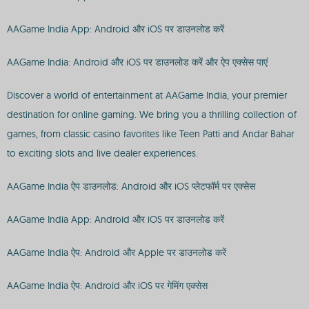
AAGame India App: Android और iOS पर डाउनलोड करें
AAGame India: Android और iOS पर डाउनलोड करें और ऐप एक्सेस पाएं
Discover a world of entertainment at AAGame India, your premier
destination for online gaming. We bring you a thrilling collection of
games, from classic casino favorites like Teen Patti and Andar Bahar
to exciting slots and live dealer experiences.
AAGame India ऐप डाउनलोड: Android और iOS प्लेटफॉर्म पर एक्सेस
AAGame India App: Android और iOS पर डाउनलोड करें
AAGame India ऐप: Android और Apple पर डाउनलोड करें
AAGame India ऐप: Android और iOS पर गेमिंग एक्सेस