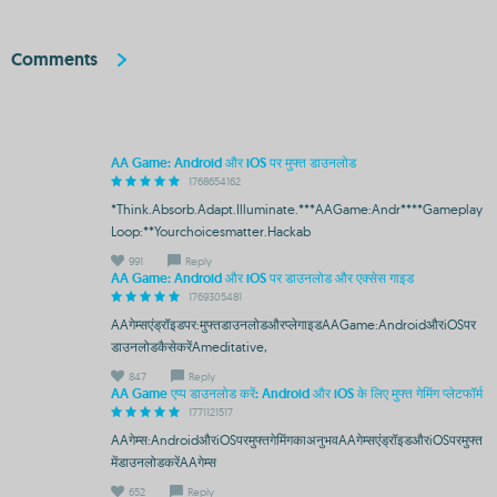
Comments
AA Game: Android और iOS पर मुफ्त डाउनलोड
1768654162
*Think.Absorb.Adapt.Illuminate.***AAGame:Andr****Gameplay
Loop:**Yourchoicesmatter.Hackab
991
Reply
AA Game: Android और iOS पर डाउनलोड और एक्सेस गाइड
1769305481
AAगेम्सएंड्रॉइडपर:मुफ्तडाउनलोडऔरप्लेगाइडAAGame:AndroidऔरiOSपर
डाउनलोडकैसेकरेंAmeditative,
847
Reply
AA Game एप्प डाउनलोड करें: Android और iOS के लिए मुफ्त गेमिंग प्लेटफॉर्म
1771121517
AAगेम्स:AndroidऔरiOSपरमुफ्तगेमिंगकाअनुभवAAगेम्सएंड्रॉइडऔरiOSपरमुफ्त
मेंडाउनलोडकरेंAAगेम्स
652
Reply