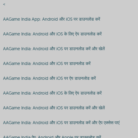
<
AAGame India App: Android और iOS पर डाउनलोड करें
AAGame India: Android और iOS के लिए ऐप डाउनलोड करें
AAGame India: Android और iOS पर डाउनलोड करें और खेलें
AAGame India: Android और iOS पर डाउनलोड करें
AAGame India: Android और iOS पर ऐप डाउनलोड करें
AAGame India: Android और iOS के लिए ऐप डाउनलोड करें
AAGame India: Android और iOS पर डाउनलोड करें और खेलें
AAGame India: Android और iOS पर डाउनलोड करें और ऐप एक्सेस पाएं
AAGame India ऐप: Android और Apple पर डाउनलोड करें