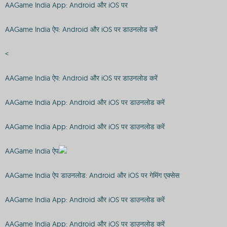
AAGame India App: Android और iOS पर
AAGame India ऐप: Android और iOS पर डाउनलोड करें
<
AAGame India ऐप: Android और iOS पर डाउनलोड करें
AAGame India App: Android और iOS पर डाउनलोड करें
AAGame India App: Android और iOS पर डाउनलोड करें
AAGame India ऐप
AAGame India ऐप डाउनलोड: Android और iOS पर गेमिंग एक्सेस
AAGame India App: Android और iOS पर डाउनलोड करें
AAGame India App: Android और iOS पर डाउनलोड करें