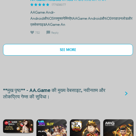
1771936077
AAGame:Andr-
AndroidऔरiOSपरमुफ्तगेमिंगऐपAAGame:AndroidऔरiOSपरडाउनलोडऔर
एक्सेसगाइडAAGame:An
732
Reply
SEE MORE
**मुख पृष्ठ** - AA.Game की मुख्य वेबसाइट, नवीनतम और
लोकप्रिय गेम्स की सुविधा।