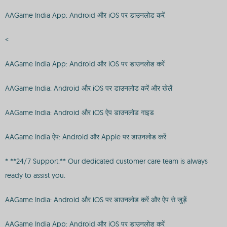
AAGame India App: Android और iOS पर डाउनलोड करें
<
AAGame India App: Android और iOS पर डाउनलोड करें
AAGame India: Android और iOS पर डाउनलोड करें और खेलें
AAGame India: Android और iOS ऐप डाउनलोड गाइड
AAGame India ऐप: Android और Apple पर डाउनलोड करें
* **24/7 Support:** Our dedicated customer care team is always
ready to assist you.
AAGame India: Android और iOS पर डाउनलोड करें और ऐप से जुड़ें
AAGame India App: Android और iOS पर डाउनलोड करें