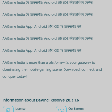
AAGame India ऐप डाउनलोड: Android और iOS प्लेटफ़ॉर्म पर एक्सेस
AAGame India ऐप डाउनलोड: Android और iOS प्लेटफ़ॉर्म पर एक्सेस
AAGame India App: Android और iOS पर डाउनलोड करें
AAGame India ऐप डाउनलोड: Android और iOS प्लेटफ़ॉर्म पर एक्सेस
AAGame India App: Android और iOS पर डाउनलोड करें
AAGame India is more than a platform—it’s your gateway to
dominating the mobile gaming scene. Download, connect, and
conquer today!
Information about DaVinci Resolve 20.3.1.6
License
Op. System