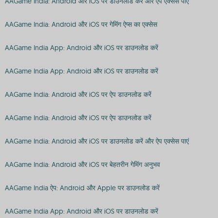
AAGame India: Android और iOS पर डाउनलोड करें और ऐप एक्सेस पाएं
AAGame India: Android और iOS पर गेमिंग ऐप्स का एक्सेस
AAGame India App: Android और iOS पर डाउनलोड करें
AAGame India App: Android और iOS पर डाउनलोड करें
AAGame India: Android और iOS पर ऐप डाउनलोड करें
AAGame India: Android और iOS पर ऐप डाउनलोड करें
AAGame India: Android और iOS पर डाउनलोड करें और ऐप एक्सेस पाएं
AAGame India: Android और iOS पर बेहतरीन गेमिंग अनुभव
AAGame India ऐप: Android और Apple पर डाउनलोड करें
AAGame India App: Android और iOS पर डाउनलोड करें