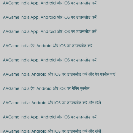
AAGame India App: Android और iOS पर डाउनलोड करें
AAGame India App: Android और iOS पर डाउनलोड करें
AAGame India App: Android और iOS पर डाउनलोड करें
AAGame India ऐप: Android और iOS पर डाउनलोड करें
AAGame India App: Android और iOS पर डाउनलोड करें
AAGame India: Android और iOS पर डाउनलोड करें और ऐप एक्सेस पाएं
AAGame India ऐप: Android और iOS पर गेमिंग एक्सेस
AAGame India: Android और iOS पर डाउनलोड करें और खेलें
AAGame India App: Android और iOS पर डाउनलोड करें
AAGame India: Android और iOS पर डाउनलोड करें और खेलें