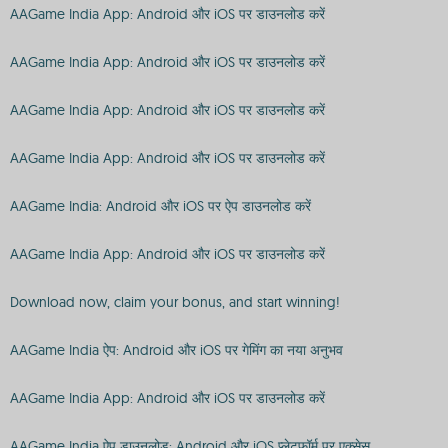
AAGame India App: Android और iOS पर डाउनलोड करें
AAGame India App: Android और iOS पर डाउनलोड करें
AAGame India App: Android और iOS पर डाउनलोड करें
AAGame India App: Android और iOS पर डाउनलोड करें
AAGame India: Android और iOS पर ऐप डाउनलोड करें
AAGame India App: Android और iOS पर डाउनलोड करें
Download now, claim your bonus, and start winning!
AAGame India ऐप: Android और iOS पर गेमिंग का नया अनुभव
AAGame India App: Android और iOS पर डाउनलोड करें
AAGame India ऐप डाउनलोड: Android और iOS प्लेटफॉर्म पर एक्सेस