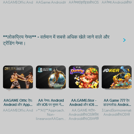
डाउनलोड करें
और प्ले
Android और iOS
डाउनलोड और प्ले करें
AAGAMEOffic:AndroidऔरiOSकेलिएऑफिशियलऐपडाउनलोडकरेंTheuniverseevolveswithev
AAGame:AndroidऔरiOSपरडाउनलोडऔरएक्सेसगाइडAAगेम्सएंड्रॉइडपर:
AAगेम्सएंड्रॉइडऔरiOSपरमुफ्तमेंखेलनेकेलिएडाउनलो
AAगेम्स:AndroidऔरiOS
गाइड
**लोकप्रिय गेम्स** - वर्तमान में सबसे अधिक खेले जाने वाले और
ट्रेंडिंग गेम्स।
AAGAME Offic ऐप:
AA गेम्स: Android
AA.GAME:Stor -
AA Game 777 ऐप
Android और Apple
और iOS पर मुफ्त गेमिंग
Android और iOS पर
डाउनलोड: Android
पर डाउनलोड करें
का अनुभव
मुफ्त में डाउनलोड करें
और iOS पर गेमिंग का
AAGAMEOffic:AndroidऔरiOSकेलिएऑफिशियलAPPडाउनलोडगाइडAAGAMEOfficऐप:Androi
>**A1)**Approach.```AAगेम्स:AndroidऔरiOSपरमुफ्तगेमिंगकाआनंद-
AA.GAME:स्टोर-
3.Land3ormorematc
आनंद
Non-
AndroidऔरiOSकेलिएऐपडाउनलोडकरेंAA.GAME
AndroidऔरiOSप्ले
linearworAAGameApp-
AndroidऔरiOSपरगेमिंगएक्सेसकाआसा
Andro