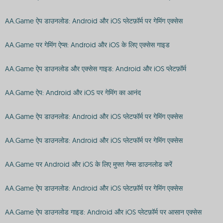
AA.Game ऐप डाउनलोड: Android और iOS प्लेटफ़ॉर्म पर गेमिंग एक्सेस
AA.Game पर गेमिंग ऐप्स: Android और iOS के लिए एक्सेस गाइड
AA.Game ऐप डाउनलोड और एक्सेस गाइड: Android और iOS प्लेटफ़ॉर्म
AA.Game ऐप: Android और iOS पर गेमिंग का आनंद
AA.Game ऐप डाउनलोड: Android और iOS प्लेटफॉर्म पर गेमिंग एक्सेस
AA.Game ऐप डाउनलोड: Android और iOS प्लेटफॉर्म पर गेमिंग एक्सेस
AA.Game पर Android और iOS के लिए मुफ्त गेम्स डाउनलोड करें
AA.Game ऐप डाउनलोड: Android और iOS प्लेटफ़ॉर्म पर गेमिंग एक्सेस
AA.Game ऐप डाउनलोड गाइड: Android और iOS प्लेटफ़ॉर्म पर आसान एक्सेस