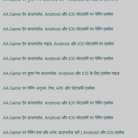
AA.Game ऐप डाउनलोड: Android और iOS प्लेटफ़ॉर्म पर गेमिंग एक्सेस
AA.Game ऐप डाउनलोड: Android और iOS प्लेटफ़ॉर्म पर गेमिंग एक्सेस
AA.Game ऐप डाउनलोड गाइड: Android और iOS प्लेटफ़ॉर्म पर एक्सेस
AA.Game ऐप डाउनलोड: Android और iOS प्लेटफ़ॉर्म पर गेमिंग एक्सेस
AA.Game पर मुफ्त गेम डाउनलोड: Android और iOS के लिए एक्सेस गाइड
AA.Game पर गेमिंग अनुभव: ऐप्स, APK और प्लेटफ़ॉर्म एक्सेस
AA.Game ऐप डाउनलोड: Android और iOS प्लेटफ़ॉर्म पर गेमिंग एक्सेस
AA.Game ऐप डाउनलोड: Android और iOS प्लेटफ़ॉर्म पर गेमिंग एक्सेस
AA.Game पर गेमिंग एप्स और APK डाउनलोड करें | Android और iOS एक्सेस