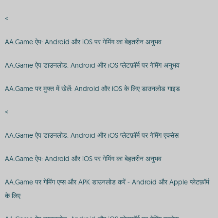
<
AA.Game ऐप: Android और iOS पर गेमिंग का बेहतरीन अनुभव
AA.Game ऐप डाउनलोड: Android और iOS प्लेटफ़ॉर्म पर गेमिंग अनुभव
AA.Game पर मुफ्त में खेलें: Android और iOS के लिए डाउनलोड गाइड
<
AA.Game ऐप डाउनलोड: Android और iOS प्लेटफ़ॉर्म पर गेमिंग एक्सेस
AA.Game ऐप: Android और iOS पर गेमिंग का बेहतरीन अनुभव
AA.Game पर गेमिंग एप्स और APK डाउनलोड करें - Android और Apple प्लेटफ़ॉर्म
के लिए