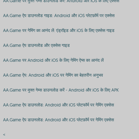
AA.Game पर मुफ्त गेम्स डाउनलोड करें: Android और iOS के लिए एक्सेस
AA.Game ऐप डाउनलोड गाइड: Android और iOS प्लेटफ़ॉर्म पर एक्सेस
AA.Game पर गेमिंग का आनंद लें: एंड्रॉइड और iOS के लिए एक्सेस गाइड
AA.Game ऐप डाउनलोड और एक्सेस गाइड
AA.Game पर Android और iOS के लिए गेमिंग ऐप्स का आनंद लें
AA.Game ऐप: Android और iOS पर गेमिंग का बेहतरीन अनुभव
AA.Game पर मुफ्त गेम्स डाउनलोड करें - Android और iOS के लिए APK
AA.Game ऐप डाउनलोड: Android और iOS प्लेटफॉर्म पर गेमिंग एक्सेस
AA.Game ऐप डाउनलोड: Android और iOS प्लेटफ़ॉर्म पर गेमिंग एक्सेस
<