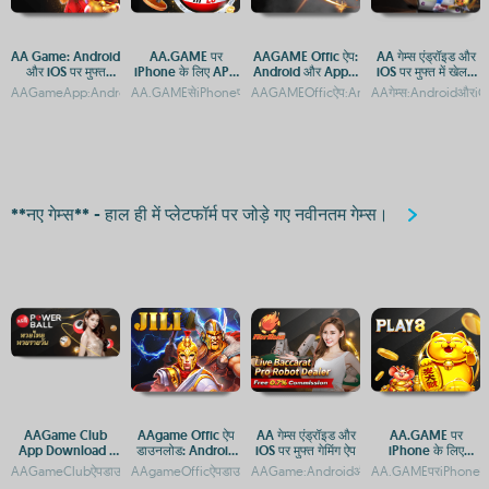
AA Game: Android
AA.GAME पर
AAGAME Offic ऐप:
AA गेम्स एंड्रॉइड और
और iOS पर मुफ्त
iPhone के लिए APK
Android और Apple
iOS पर मुफ्त में खेलने
डाउनलोड और एक्सेस
डाउनलोड और इंस्टॉल
पर मुफ्त डाउनलोड
के लिए डाउनलोड करें
AAGameApp:AndroidऔरiOSपरडाउनलोडऔरएक्सेसगाइडAAगेम्स:AndroidऔरiOSपरमुफ्तगेमि
AA.GAMEसेiPhoneपरGenshinImpactAPKडाउनलोडकैसेकरेंAA.GAME
AAGAMEOfficऐप:AndroidऔरiOSपरडाउनलोड
AAगेम्स:AndroidऔरiOSप
गाइड
गाइड
**नए गेम्स** - हाल ही में प्लेटफॉर्म पर जोड़े गए नवीनतम गेम्स।
AAGame Club
AAgame Offic ऐप
AA गेम्स एंड्रॉइड और
AA.GAME पर
App Download -
डाउनलोड: Android
iOS पर मुफ्त गेमिंग ऐप
iPhone के लिए
Android & iOS APK
और iOS प्लेटफ़ॉर्म पर
Android और iOS
AAGameClubऐपडाउनलोड:AndroidऔरiOSप्लेटफ़ॉर्मपरएक्सेसगाइडAAGameClubApp:Androi
AAgameOfficऐपडाउनलोड:AndroidऔरiOSप्लेटफ़ॉर्मकेलिएपूरीगाइडA
AAGame:AndroidऔरiOSपरमुफ्तडाउनलोडऔरए
AA.GAMEपरiPhoneकेल
Access Guide
गेमिंग एक्सेस
ऐप्स डाउनलोड करें