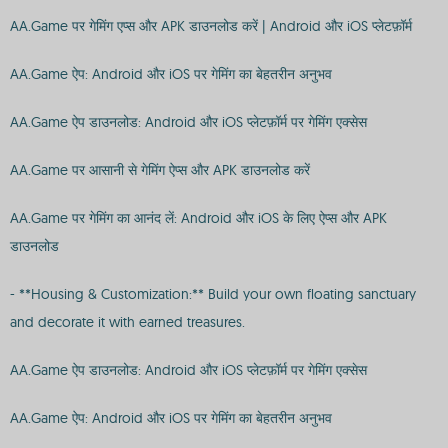
AA.Game पर गेमिंग एप्स और APK डाउनलोड करें | Android और iOS प्लेटफ़ॉर्म
AA.Game ऐप: Android और iOS पर गेमिंग का बेहतरीन अनुभव
AA.Game ऐप डाउनलोड: Android और iOS प्लेटफ़ॉर्म पर गेमिंग एक्सेस
AA.Game पर आसानी से गेमिंग ऐप्स और APK डाउनलोड करें
AA.Game पर गेमिंग का आनंद लें: Android और iOS के लिए ऐप्स और APK
डाउनलोड
- **Housing & Customization:** Build your own floating sanctuary
and decorate it with earned treasures.
AA.Game ऐप डाउनलोड: Android और iOS प्लेटफ़ॉर्म पर गेमिंग एक्सेस
AA.Game ऐप: Android और iOS पर गेमिंग का बेहतरीन अनुभव