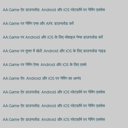
AA.Game ऐप डाउनलोड: Android और iOS प्लेटफ़ॉर्म पर गेमिंग एक्सेस
AA.Game पर गेमिंग एप्स और APK डाउनलोड करें
AA.Game पर Android और iOS के लिए मोबाइल गेम्स डाउनलोड करें
AA.Game पर मुफ्त में खेलें: Android और iOS के लिए डाउनलोड गाइड
AA.Game पर गेमिंग ऐप्स: Android और iOS के लिए एक्से
AA.Game ऐप: Android और iOS पर गेमिंग का आनंद
AA.Game ऐप डाउनलोड: Android और iOS प्लेटफ़ॉर्म पर गेमिंग एक्सेस
AA.Game ऐप डाउनलोड: Android और iOS प्लेटफ़ॉर्म पर गेमिंग एक्सेस
AA.Game ऐप डाउनलोड: Android और iOS प्लेटफ़ॉर्म पर गेमिंग एक्सेस