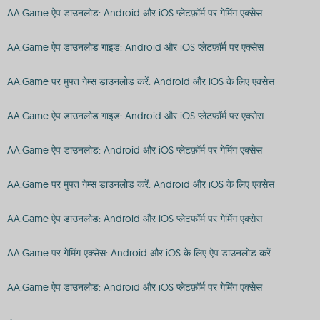
AA.Game ऐप डाउनलोड: Android और iOS प्लेटफ़ॉर्म पर गेमिंग एक्सेस
AA.Game ऐप डाउनलोड गाइड: Android और iOS प्लेटफ़ॉर्म पर एक्सेस
AA.Game पर मुफ्त गेम्स डाउनलोड करें: Android और iOS के लिए एक्सेस
AA.Game ऐप डाउनलोड गाइड: Android और iOS प्लेटफ़ॉर्म पर एक्सेस
AA.Game ऐप डाउनलोड: Android और iOS प्लेटफ़ॉर्म पर गेमिंग एक्सेस
AA.Game पर मुफ्त गेम्स डाउनलोड करें: Android और iOS के लिए एक्सेस
AA.Game ऐप डाउनलोड: Android और iOS प्लेटफॉर्म पर गेमिंग एक्सेस
AA.Game पर गेमिंग एक्सेस: Android और iOS के लिए ऐप डाउनलोड करें
AA.Game ऐप डाउनलोड: Android और iOS प्लेटफ़ॉर्म पर गेमिंग एक्सेस