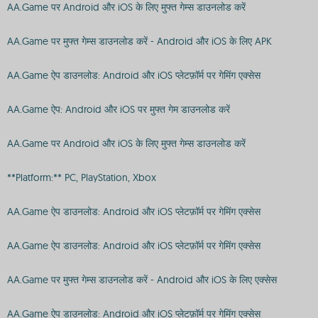
AA.Game पर Android और iOS के लिए मुफ्त गेम्स डाउनलोड करें
AA.Game पर मुफ्त गेम्स डाउनलोड करें - Android और iOS के लिए APK
AA.Game ऐप डाउनलोड: Android और iOS प्लेटफ़ॉर्म पर गेमिंग एक्सेस
AA.Game ऐप: Android और iOS पर मुफ्त गेम डाउनलोड करें
AA.Game पर Android और iOS के लिए मुफ्त गेम्स डाउनलोड करें
**Platform:** PC, PlayStation, Xbox
AA.Game ऐप डाउनलोड: Android और iOS प्लेटफ़ॉर्म पर गेमिंग एक्सेस
AA.Game ऐप डाउनलोड: Android और iOS प्लेटफ़ॉर्म पर गेमिंग एक्सेस
AA.Game पर मुफ्त गेम्स डाउनलोड करें - Android और iOS के लिए एक्सेस
AA.Game ऐप डाउनलोड: Android और iOS प्लेटफ़ॉर्म पर गेमिंग एक्सेस