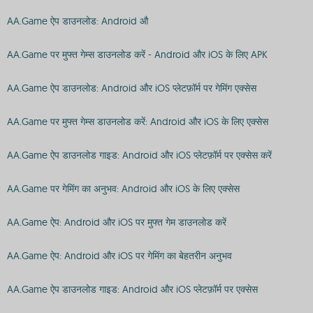
AA.Game ऐप डाउनलोड: Android औ
AA.Game पर मुफ्त गेम्स डाउनलोड करें - Android और iOS के लिए APK
AA.Game ऐप डाउनलोड: Android और iOS प्लेटफ़ॉर्म पर गेमिंग एक्सेस
AA.Game पर मुफ्त गेम्स डाउनलोड करें: Android और iOS के लिए एक्सेस
AA.Game ऐप डाउनलोड गाइड: Android और iOS प्लेटफ़ॉर्म पर एक्सेस करें
AA.Game पर गेमिंग का अनुभव: Android और iOS के लिए एक्सेस
AA.Game ऐप: Android और iOS पर मुफ्त गेम डाउनलोड करें
AA.Game ऐप: Android और iOS पर गेमिंग का बेहतरीन अनुभव
AA.Game ऐप डाउनलोड गाइड: Android और iOS प्लेटफ़ॉर्म पर एक्सेस