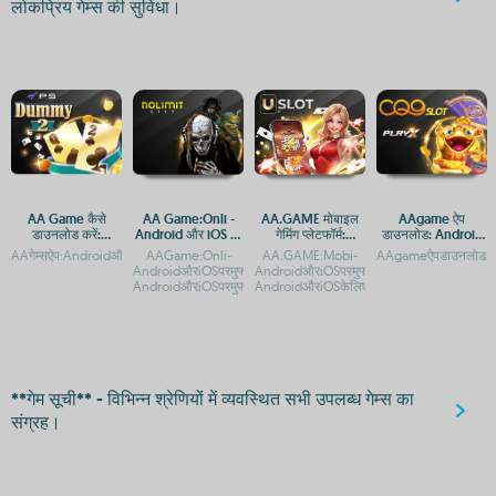
लोकप्रिय गेम्स की सुविधा।
AA Game कैसे
AA Game:Onli -
AA.GAME मोबाइल
AAgame ऐप
डाउनलोड करें:
Android और iOS पर
गेमिंग प्लेटफॉर्म:
डाउनलोड: Android
Android और iOS
डाउनलोड करें
Android और iOS पर
और iOS प्लेटफ़ॉर्म पर
AAगेम्सऐप:AndroidऔरiOSपरमुफ्तगेमिंगकाआनंदAAGame:AndroidऔरiOSपरमुफ्तडाउनलोडऔरएक
AAGame:Onli-
AA.GAME:Mobi-
AAgameऐपडाउनलोड:And
गाइड
एक्सेस गाइड
गेमिंग एक्सेस
AndroidऔरiOSपरमुफ्तगेमिंगएपAAGame:Onli-
AndroidऔरiOSपरमुफ्तगेम्सडाउनलोडकरेंAA.G
AndroidऔरiOSपरमुफ्तडाउनलोडऔरगेमिंगअनु
AndroidऔरiOSकेलिएमोबाइलगेमि
**गेम सूची** - विभिन्न श्रेणियों में व्यवस्थित सभी उपलब्ध गेम्स का
संग्रह।