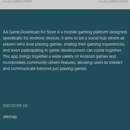
AndroidऔरiOSकेलिएऐप्सऔरAPKड
AndroidऔरiOSपरमज़ेद
AA.Game,Download for Store is a mobile gaming platform designed
specifically for Android devices. It aims to be a social hub where all
players who love playing games, sharing their gaming experiences,
and even participating in game development can come together.
This app brings together a wide variety of Android games and
incorporates community-driven features, allowing users to interact
and communicate beyond just playing games.
DISCOVER US
sitemap