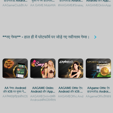
डाउनलोड: Android
मुफ्त में गेम डाउनलोड
डाउनलोड: Android
Android और Apple
और iOS प्लेटफ़ॉर्म
करें - Android और
और iOS प्लेटफॉर्म
पर कैसे एक्सेस करें
AAGameClubऐप:AndroidऔरiOSपरगेमिंगएक्सेसAAGameClub:AndroidऔरiOSकेलिएमुफ्तडाउ
AA.GAME:MobiपरAndroidऔरiOSकेलिएमोबाइलगेम्सडाउनलोडकरेंAA.
#AAGAME#StrategyBattle#TeamCompeti
AAGAMEOnlinApp:An
गाइड
iOS के लिए ऐप एक्सेस
गाइड
**नए गेम्स** - हाल ही में प्लेटफॉर्म पर जोड़े गए नवीनतम गेम्स।
AA गेम्स: Android
AAGAME Onlin:
AAGAME Offic ऐप:
AAgame Offic ऐप
और iOS पर मुफ्त गेमिंग
Android और Apple
Android और iOS पर
डाउनलोड: Android
का आनंद
पर एक्सेस करें, APP
मुफ्त डाउनलोड
और iOS प्लेटफ़ॉर्म पर
AAगेम्सएंड्रॉइडऔरiOSपरमुफ्तमेंडाउनलोडकरेंAAGameकामोबाइलऐप:AndroidऔरiOSपरडाउनलोड
AAGAMEOnlinएक्सेस:AndroidऔरAppleकेलिएAPPऔरAPKAAGAME
AAGAMEOffic:AndroidऔरiOSकेलिएऑफिशिय
AAgameOfficऐपडाउनलो
और APK डाउनलोड
गेमिंग एक्सेस
AndroidऔरiOSप्लेटफ़ॉर