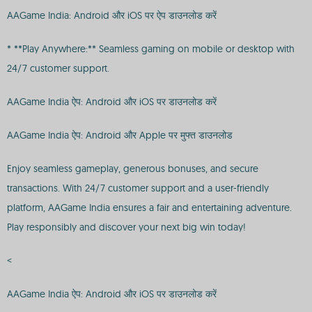
AAGame India: Android और iOS पर ऐप डाउनलोड करें
* **Play Anywhere:** Seamless gaming on mobile or desktop with
24/7 customer support.
AAGame India ऐप: Android और iOS पर डाउनलोड करें
AAGame India ऐप: Android और Apple पर मुफ्त डाउनलोड
Enjoy seamless gameplay, generous bonuses, and secure
transactions. With 24/7 customer support and a user-friendly
platform, AAGame India ensures a fair and entertaining adventure.
Play responsibly and discover your next big win today!
<
AAGame India ऐप: Android और iOS पर डाउनलोड करें