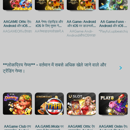
AAGAME Offic ऐप:
AA गेम्स: एंड्रॉइड और
AA Game: Android
AA Game:Funn -
Android और iOS पर
iOS के लिए मुफ्त गेमिंग
और iOS पर डाउनलोड
Android और iOS पर
डाउनलोड करें
ऐप्स
और एक्सेस गाइड
मज़ेदार गेमिंग अनुभव
AAGAMEOfficऐपडाउनलोड:AndroidऔरiOSप्लेटफ़ॉर्मगाइडAAGAMEOfficऐप:AndroidऔरiOSपर
AAगेम्सडाउनलोडकरें:AndroidऔरiOSकेलिएमुफ्तगेमिंगऐपAAगेम्सडाउनलोडकरे
AAGame:Andr-
*Playful,upbeatchi
AndroidऔरiOSपरडाउनलोडऔरइंस्टॉलगाइडYou
**लोकप्रिय गेम्स** - वर्तमान में सबसे अधिक खेले जाने वाले और
ट्रेंडिंग गेम्स।
AAGame Club एप्प
AA.GAME:Mobi पर
AAGAME Offic ऐप
AAGAME Onlin ऐप: