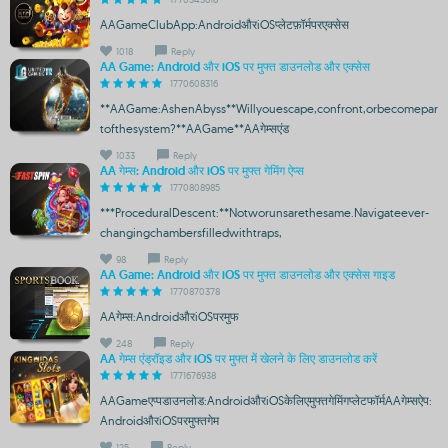
AAGameClubApp:AndroidऔरiOSप्लेटफ़ॉर्मपरएक्सेस
1018
Reply
AA Game: Android और iOS पर मुफ्त डाउनलोड और एक्सेस
1770608316
**AAGame:AshenAbyss**Willyouescape,confront,orbecomepar
tofthesystem?**AAGame**AAगेम्सएंड
1033
Reply
AA गेम्स: Android और iOS पर मुफ्त गेमिंग ऐप्स
1770808985
***ProceduralDescent:**Notworunsarethesame.Navigateever-
changingchambersfilledwithtraps,
98
Reply
AA Game: Android और iOS पर मुफ्त डाउनलोड और एक्सेस गाइड
1770870378
AAगेम्स:AndroidऔरiOSपरमुफ
248
Reply
AA गेम्स एंड्रॉइड और iOS पर मुफ्त में खेलने के लिए डाउनलोड करें
1771676938
AAGameएप्पडाउनलोड:AndroidऔरiOSकेलिएमुफ्तगेमिंगप्लेटफॉर्मAAगेम्सऐप:
AndroidऔरiOSपरमुफ्तगेम
125
Reply