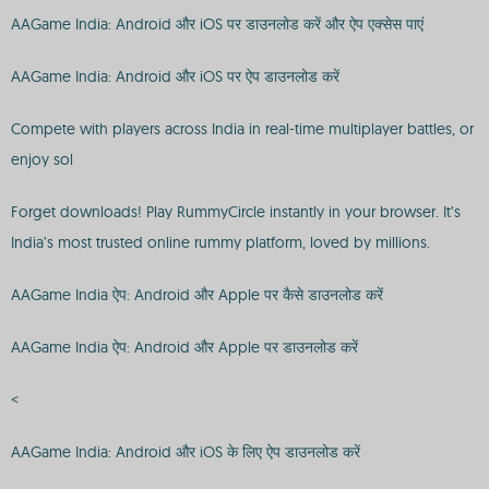
AAGame India: Android और iOS पर डाउनलोड करें और ऐप एक्सेस पाएं
AAGame India: Android और iOS पर ऐप डाउनलोड करें
Compete with players across India in real-time multiplayer battles, or
enjoy sol
Forget downloads! Play RummyCircle instantly in your browser. It’s
India’s most trusted online rummy platform, loved by millions.
AAGame India ऐप: Android और Apple पर कैसे डाउनलोड करें
AAGame India ऐप: Android और Apple पर डाउनलोड करें
<
AAGame India: Android और iOS के लिए ऐप डाउनलोड करें