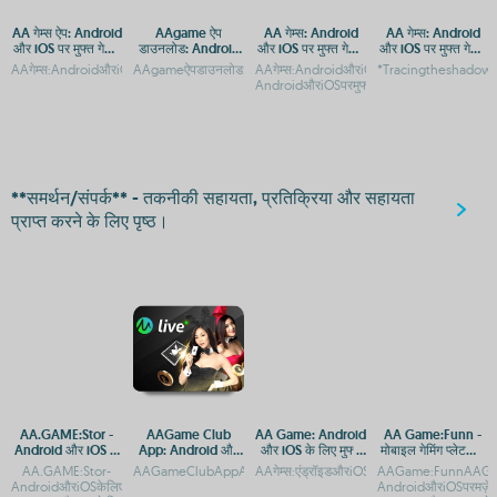
AA गेम्स ऐप: Android
AAgame ऐप
AA गेम्स: Android
AA गेम्स: Android
और iOS पर मुफ्त गेमिंग
डाउनलोड: Android
और iOS पर मुफ्त गेमिंग
और iOS पर मुफ्त गेमिंग
का आनंद
और iOS प्लेटफ़ॉर्म पर
का आनंद
एप्स
AAगेम्स:AndroidऔरiOSपरमुफ्तगेमिंगकाअनुभवAAगेम्सएंड्रॉइडऔरiOSपरमुफ्तमेंखेलनेकेलिएडाउनलोड
AAgameऐपडाउनलोड:AndroidऔरiOSप्लेटफ़ॉर्मपरगेमिंगएक्सेस**Cor
AAगेम्स:AndroidऔरiOSकेलिएमुफ्तगेमिंगऐपAA
*Tracingtheshadowof
गेमिंग का आनंद
AndroidऔरiOSपरमुफ्तडाउनलोडऔरगेमिंगअनुभव
**समर्थन/संपर्क** - तकनीकी सहायता, प्रतिक्रिया और सहायता
प्राप्त करने के लिए पृष्ठ।
AA.GAME:Stor -
AAGame Club
AA Game: Android
AA Game:Funn -
Android और iOS के
App: Android और
और iOS के लिए मुफ्त
मोबाइल गेमिंग प्लेटफॉर्म
लिए मुफ्त ऐप डाउनलोड
iOS प्लेटफ़ॉर्म पर
डाउनलोड और प्ले गाइड
एपीके डाउनलोड
AA.GAME:Stor-
AAGameClubAppAPKDownloadforAndroid&iOSAAGameClub:A
AAगेम्स:एंड्रॉइडऔरiOSपरमुफ्तगेमिंगकाआनंदAAगे
AAGame:FunnAAGa
डाउनलोड गाइड
AndroidऔरiOSकेलिएमुफ्तऐपडाउनलोडकरेंAA.GAME:Stor-
AndroidऔरiOSपरमज़ेद