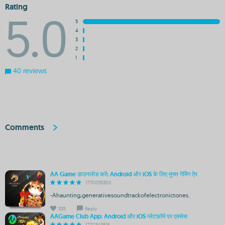
Rating
5.0
5
4
3
2
1
40 reviews
Comments
AA Game डाउनलोड करें: Android और iOS के लिए मुफ्त गेमिंग ऐप
1770055300
-Ahaunting,generativesoundtrackofelectronictones.
335
Reply
AAGame Club App: Android और iOS प्लेटफ़ॉर्म पर एक्सेस
1770343618