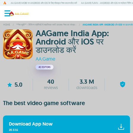
AA.GAME:MOBI पर ANDROID और IOS के लिए मोबाइल गेम्स डाउनलोड करें
AA GAME:FUNN - ANDROID और IOS पर मज़ेदार गेमिंग 
HOME
/
**गेम सूची** - विभिन्न श्रेणियों में व्यवस्थित सभी उपलब्ध गेम्स का संग्रह।
/
AAGAME INDIA APP: ANDROID और IOS पर डाउनलोड 
AAGame India App:
Android और iOS पर
डाउनलोड करें
AA.Game
#2
EDITORS
40
3.3 M
5.0
reviews
downloads
The best video game software
Download App Now
20.3.1.6