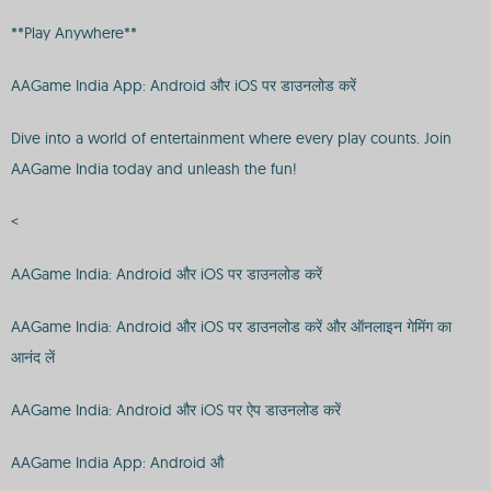
**Play Anywhere**
AAGame India App: Android और iOS पर डाउनलोड करें
Dive into a world of entertainment where every play counts. Join
AAGame India today and unleash the fun!
<
AAGame India: Android और iOS पर डाउनलोड करें
AAGame India: Android और iOS पर डाउनलोड करें और ऑनलाइन गेमिंग का
आनंद लें
AAGame India: Android और iOS पर ऐप डाउनलोड करें
AAGame India App: Android औ