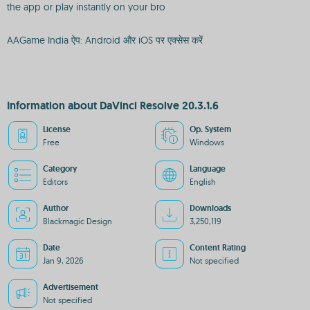
the app or play instantly on your bro
AAGame India ऐप: Android और iOS पर एक्सेस करें
Information about DaVinci Resolve 20.3.1.6
License
Op. System
Free
Windows
Category
Language
Editors
English
Author
Downloads
Blackmagic Design
3,250,119
Date
Content Rating
Jan 9, 2026
Not specified
Advertisement
Not specified