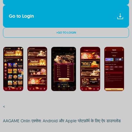
Go to Login
>GO TO LOGIN
<
AAGAME Onlin एक्सेस: Android और Apple प्लेटफ़ॉर्म के लिए ऐप डाउनलोड