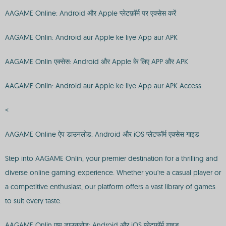
AAGAME Online: Android और Apple प्लेटफ़ॉर्म पर एक्सेस करें
AAGAME Onlin: Android aur Apple ke liye App aur APK
AAGAME Onlin एक्सेस: Android और Apple के लिए APP और APK
AAGAME Onlin: Android aur Apple ke liye App aur APK Access
<
AAGAME Online ऐप डाउनलोड: Android और iOS प्लेटफॉर्म एक्सेस गाइड
Step into AAGAME Onlin, your premier destination for a thrilling and
diverse online gaming experience. Whether you're a casual player or
a competitive enthusiast, our platform offers a vast library of games
to suit every taste.
AAGAME Onlin एप्प डाउनलोड: Android और iOS प्लेटफ़ॉर्म गाइड