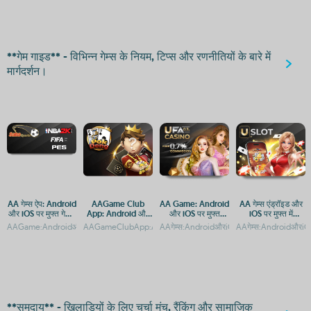
**गेम गाइड** - विभिन्न गेम्स के नियम, टिप्स और रणनीतियों के बारे में
मार्गदर्शन।
AA गेम्स ऐप: Android
AAGame Club
AA Game: Android
AA गेम्स एंड्रॉइड और
और iOS पर मुफ्त गेमिंग
App: Android और
और iOS पर मुफ्त
iOS पर मुफ्त में
का आनंद
iOS पर डाउनलोड करें
डाउनलोड और एक्सेस
डाउनलोड करें
AAGame:AndroidऔरiOSपरमुफ्तडाउनलोडऔरप्लेकरेंAAGame:AndroidऔरiOSपरमुफ्तडाउनलोडऔ
AAGameClubApp:AndroidऔरiOSपरडाउनलोडकरें***MinimalistNarra
AAगेम्स:AndroidऔरiOSपरमुफ्तगेमिंगएप्सAAगेम्स
AAगेम्स:AndroidऔरiO
गाइड
**समुदाय** - खिलाड़ियों के लिए चर्चा मंच, रैंकिंग और सामाजिक