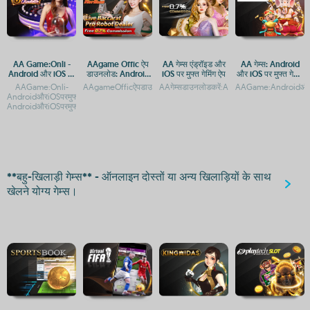
AA Game:Onli -
AAgame Offic ऐप
AA गेम्स एंड्रॉइड और
AA गेम्स: Android
Android और iOS पर
डाउनलोड: Android
iOS पर मुफ्त गेमिंग ऐप
और iOS पर मुफ्त गेमिंग
मुफ्त गेमिंग एप्लिकेशन
और iOS प्लेटफ़ॉर्म पर
एप्स और APK
AAGame:Onli-
AAgameOfficऐपडाउनलोड:AndroidऔरiOSप्लेटफ़ॉर्मपरएक्सेसगाइडA
AAगेम्सडाउनलोडकरें:AndroidऔरiOSकेलिएमुफ्तगे
AAGame:AndroidऔरiOSप
गेमिंग एक्सेस
डाउनलोड
AndroidऔरiOSपरमुफ्तडाउनलोडAAGame:Onli-
AndroidऔरiOSपरमुफ्तडाउनलोडAAGame:Onli-
**बहु-खिलाड़ी गेम्स** - ऑनलाइन दोस्तों या अन्य खिलाड़ियों के साथ
खेलने योग्य गेम्स।