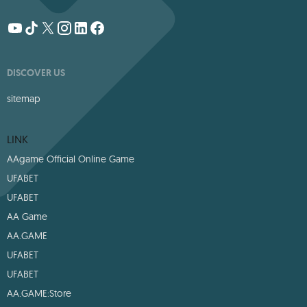
DISCOVER US
sitemap
LINK
AAgame Official Online Game
UFABET
UFABET
AA Game
AA.GAME
UFABET
UFABET
AA.GAME:Store