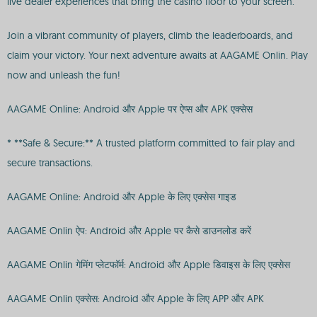
live dealer experiences that bring the casino floor to your screen.
Join a vibrant community of players, climb the leaderboards, and
claim your victory. Your next adventure awaits at AAGAME Onlin. Play
now and unleash the fun!
AAGAME Online: Android और Apple पर ऐप्स और APK एक्सेस
* **Safe & Secure:** A trusted platform committed to fair play and
secure transactions.
AAGAME Online: Android और Apple के लिए एक्सेस गाइड
AAGAME Onlin ऐप: Android और Apple पर कैसे डाउनलोड करें
AAGAME Onlin गेमिंग प्लेटफॉर्म: Android और Apple डिवाइस के लिए एक्सेस
AAGAME Onlin एक्सेस: Android और Apple के लिए APP और APK