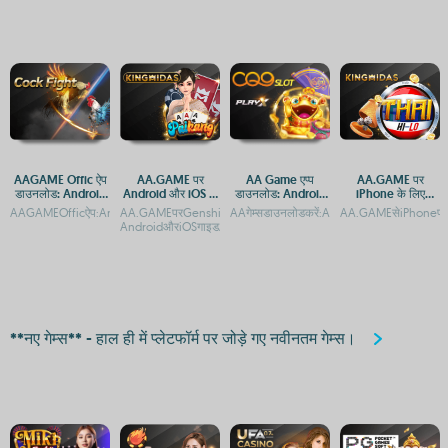
AAGAME Offic ऐप
AA.GAME पर
AA Game एप्प
AA.GAME पर
डाउनलोड: Android
Android और iOS के
डाउनलोड: Android
iPhone के लिए
और iOS प्लेटफ़ॉर्म
लिए ऐप्स और APK
और iOS पर मुफ्त गेमिंग
Android ऐप्स कैसे
AAGAMEOfficऐप:AndroidऔरAppleपरमुफ्तडाउनलोडAAGAMEOfficऐप:AndroidऔरiOSपरम
AA.GAMEपरGenshinImpactAPKडाउनलोडकरें-
AAगेम्सडाउनलोडकरें:AndroidऔरiOSकेलिएमुफ्तग
AA.GAMEसेiPhoneपरG
गाइड
डाउनलोड करें
एक्सेस
डाउनलोड करें
AndroidऔरiOSगाइडAA.GAMEपरGenshinImpactAPKडाउनलोडकरे
**नए गेम्स** - हाल ही में प्लेटफॉर्म पर जोड़े गए नवीनतम गेम्स।