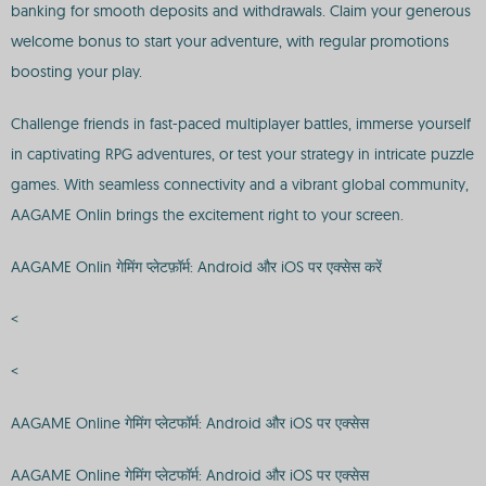
banking for smooth deposits and withdrawals. Claim your generous
welcome bonus to start your adventure, with regular promotions
boosting your play.
Challenge friends in fast-paced multiplayer battles, immerse yourself
in captivating RPG adventures, or test your strategy in intricate puzzle
games. With seamless connectivity and a vibrant global community,
AAGAME Onlin brings the excitement right to your screen.
AAGAME Onlin गेमिंग प्लेटफ़ॉर्म: Android और iOS पर एक्सेस करें
<
<
AAGAME Online गेमिंग प्लेटफॉर्म: Android और iOS पर एक्सेस
AAGAME Online गेमिंग प्लेटफॉर्म: Android और iOS पर एक्सेस