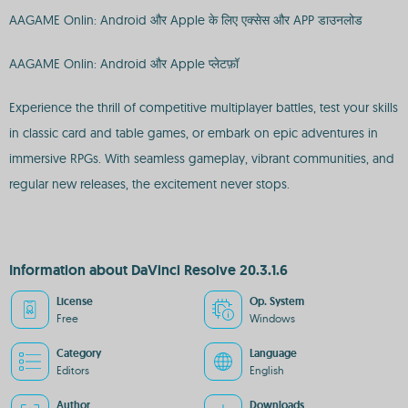
AAGAME Onlin: Android और Apple के लिए एक्सेस और APP डाउनलोड
AAGAME Onlin: Android और Apple प्लेटफ़ॉ
Experience the thrill of competitive multiplayer battles, test your skills
in classic card and table games, or embark on epic adventures in
immersive RPGs. With seamless gameplay, vibrant communities, and
regular new releases, the excitement never stops.
Information about DaVinci Resolve 20.3.1.6
License
Op. System
Free
Windows
Category
Language
Editors
English
Author
Downloads