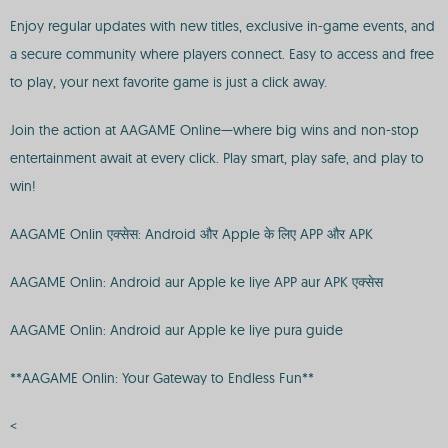
Enjoy regular updates with new titles, exclusive in-game events, and
a secure community where players connect. Easy to access and free
to play, your next favorite game is just a click away.
Join the action at AAGAME Online—where big wins and non-stop
entertainment await at every click. Play smart, play safe, and play to
win!
AAGAME Onlin एक्सेस: Android और Apple के लिए APP और APK
AAGAME Onlin: Android aur Apple ke liye APP aur APK एक्सेस
AAGAME Onlin: Android aur Apple ke liye pura guide
**AAGAME Onlin: Your Gateway to Endless Fun**
<