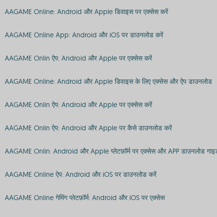
AAGAME Online: Android और Apple डिवाइस पर एक्सेस करें
AAGAME Online App: Android और iOS पर डाउनलोड करें
AAGAME Onlin ऐप: Android और Apple पर एक्सेस करें
AAGAME Online: Android और Apple डिवाइस के लिए एक्सेस और ऐप डाउनलोड
AAGAME Onlin ऐप: Android और Apple पर एक्सेस करें
AAGAME Onlin ऐप: Android और Apple पर कैसे डाउनलोड करें
AAGAME Onlin: Android और Apple प्लेटफ़ॉर्म पर एक्सेस और APP डाउनलोड गाइ
AAGAME Online ऐप: Android और iOS पर डाउनलोड करें
AAGAME Online गेमिंग प्लेटफ़ॉर्म: Android और iOS पर एक्सेस