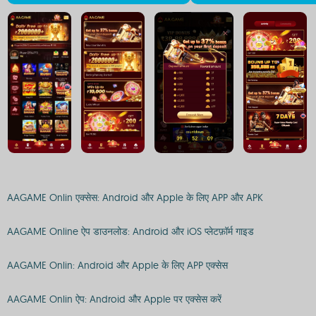
AAGAME Onlin एक्सेस: Android और Apple के लिए APP और APK
AAGAME Online ऐप डाउनलोड: Android और iOS प्लेटफ़ॉर्म गाइड
AAGAME Onlin: Android और Apple के लिए APP एक्सेस
AAGAME Onlin ऐप: Android और Apple पर एक्सेस करें