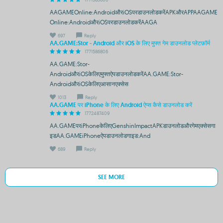
AAGAMEOnline:AndroidऔरiOSपरडाउनलोडकरेंAPKऔरAPPAAGAME
Online:AndroidऔरiOSपरडाउनलोडकरेंAAGA
697
Reply
AA.GAME:Stor - Android और iOS के लिए मुफ्त गेम डाउनलोड प्लेटफ़ॉर्म
1771586806
AA.GAME:Stor-
AndroidऔरiOSकेलिएमुफ्तऐपडाउनलोडकरेंAA.GAME:Stor-
AndroidऔरiOSकेलिएआसानएक्सेस
1013
Reply
AA.GAME पर iPhone के लिए Android ऐप्स कैसे डाउनलोड करें
1772487409
AA.GAMEपरiPhoneकेलिएGenshinImpactAPKडाउनलोडऔरगेमएक्सेसगा
इडAA.GAMEiPhoneऐपडाउनलोडगाइड:And
689
Reply
SEE MORE