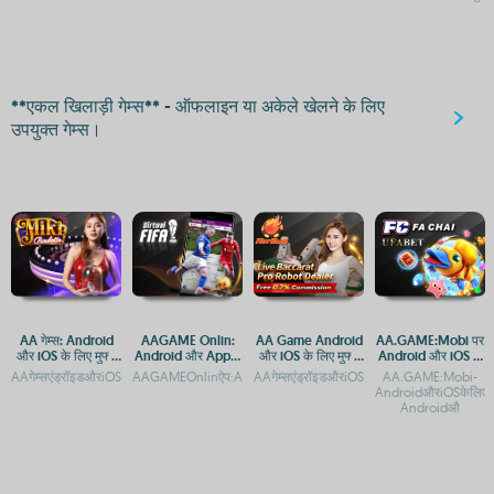
**एकल खिलाड़ी गेम्स** - ऑफलाइन या अकेले खेलने के लिए
उपयुक्त गेम्स।
AA गेम्स: Android
AAGAME Onlin:
AA Game Android
AA.GAME:Mobi पर
और iOS के लिए मुफ्त
Android और Apple
और iOS के लिए मुफ्त
Android और iOS के
गेमिंग ऐप्स
प्लेटफ़ॉर्म पर एक्सेस और
डाउनलोड
लिए मोबाइल गेम्स
AAगेम्सएंड्रॉइडऔरiOSपरमुफ्तमेंखेलनेकेलिएडाउनलोडकरेंAAगेम्सएंड्रॉइडऔरiOSपरमुफ्तमेंडाउनलोड
AAGAMEOnlinऐप:AndroidऔरAppleपरएक्सेसकरेंAAGAMEOnlineऐ
AAगेम्सएंड्रॉइडऔरiOSपरमुफ्तगेमिंगऐप
AA.GAME:Mobi-
APP डाउनलोड गाइड
डाउनलोड करें
AndroidऔरiOSकेलिएआ
Androidऔ