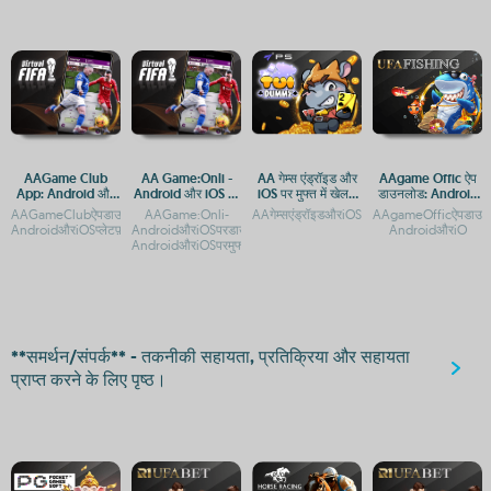
AAGame Club
AA Game:Onli -
AA गेम्स एंड्रॉइड और
AAgame Offic ऐप
App: Android और
Android और iOS पर
iOS पर मुफ्त में खेलने
डाउनलोड: Android
iOS प्लेटफ़ॉर्म पर
मुफ्त डाउनलोड
के लिए डाउनलोड करें
और iOS प्लेटफ़ॉर्म पर
AAGameClubऐपडाउनलोड-
AAGame:Onli-
AAगेम्सएंड्रॉइडऔरiOSपरमुफ्तमेंडाउनलोडकरेंAA
AAgameOfficऐपडाउनलो
डाउनलोड गाइड
एक्सेस गाइड
AndroidऔरiOSप्लेटफ़ॉर्मपरएक्सेसAAGameClubApp:AndroidऔरiOSप्लेटफ़ॉर्म
AndroidऔरiOSपरडाउनलोडकरेंAAGame:Onli-
AndroidऔरiO
AndroidऔरiOSपरमुफ्तगेमिंगएपAAGame:Onli-
**समर्थन/संपर्क** - तकनीकी सहायता, प्रतिक्रिया और सहायता
प्राप्त करने के लिए पृष्ठ।