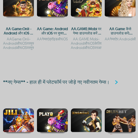
AA Game:Onli -
AA Game: Android
AA.GAME:Mobi पर
AA Game कैसे
Android और iOS पर
और iOS पर मुफ्त
गेम्स डाउनलोड करें -
डाउनलोड करें:
मुफ्त गेमिंग एप
डाउनलोड और एक्सेस
Android और iOS के
Android और iOS
AAGame:Onli-
AAगेम्सएंड्रॉइडऔरiOSपरमुफ्तमेंखेलनेकेलिएडाउनलोडकरेंAAGame:Androi
AA.GAME:Mobi-
AAगेम्सऐप:Androidऔरi
लिए एक्सेस
गाइड
AndroidऔरiOSपरमुफ्तगेमिंगएपAAGame:Onli-
AndroidऔरiOSकेलिएमोबाइलगेमिंगप्लेटफॉरAA
AndroidऔरiOSपरमुफ्तगेमिंगएपAAGame:Onl
AndroidऔरiOSपरआसानएक्सेसऔ
**नए गेम्स** - हाल ही में प्लेटफॉर्म पर जोड़े गए नवीनतम गेम्स।