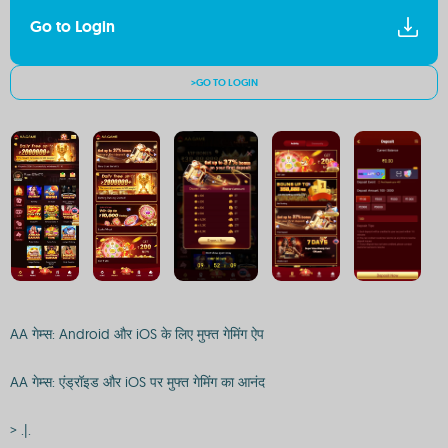
Go to Login
>GO TO LOGIN
AA गेम्स: Android और iOS के लिए मुफ्त गेमिंग ऐप
AA गेम्स: एंड्रॉइड और iOS पर मुफ्त गेमिंग का आनंद
> .|.