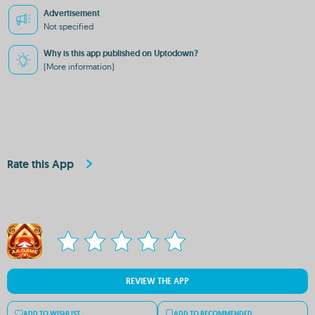
Advertisement
Not specified
Why is this app published on Uptodown?
(More information)
Rate this App
REVIEW THE APP
ADD TO WISHLIST
ADD TO RECOMMENDED