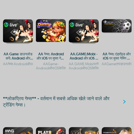
AA Game डाउनलोड
AA गेम्स: Android
AA.GAME:Mobi -
AA गेम्स: एंड्रॉइड और
करें: Android और
और iOS पर मुफ्त गेमिंग
Android और iOS के
iOS पर मुफ्त गेमिंग का
iOS के लिए मुफ्त गेमिंग
ऐप
लिए आसान एक्सेस और
आनंद
AAगेम्स:AndroidऔरiOSपरमुफ्तगेमिंगऐप्सकाअनुभवAAगेम्सडाउनलोडकरें:AndroidऔरiOSकेलिएमुफ्तए
AAGame-
AA.GAME:Mobiपरगेमिंगऐप्सडाउनलोडकरें-
AAGameएप्पडाउनलोड:An
ऐप
डाउनलोड
AndroidऔरiOSकेलिएमुफ्तडाउनलोडAAगेम्स:AndroidऔरiOSपरमुफ्तगेमA
AndroidऔरiOSकेलिएएक्सेसAA.GAME:Mobiपरग
**लोकप्रिय गेम्स** - वर्तमान में सबसे अधिक खेले जाने वाले और
ट्रेंडिंग गेम्स।