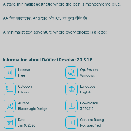
A stark, minimalist aesthetic where the past is monochrome blue,
AA गेम्स डाउनलोड: Android और iOS पर मुफ्त गेमिंग ऐप
A minimalist text adventure where every choice is a letter.
Information about DaVinci Resolve 20.3.1.6
License
Op. System
Free
Windows
Category
Language
Editors
English
Author
Downloads
Blackmagic Design
3,250,119
Date
Content Rating
Jan 9, 2026
Not specified