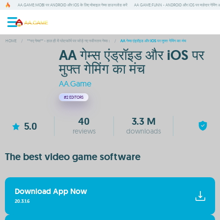
AA.GAME:MOBI पर ANDROID और IOS के लिए मोबाइल गेम्स डाउनलोड करें
AA GAME:FUNN - ANDROID और IOS पर मज़ेदार गेमिंग 
HOME
/
**नए गेम्स** - हाल ही में प्लेटफॉर्म पर जोड़े गए नवीनतम गेम्स।
/
AA गेम्स एंड्रॉइड और IOS पर मुफ्त गेमिंग का मंच
AA गेम्स एंड्रॉइड और iOS पर
मुफ्त गेमिंग का मंच
AA.Game
#2
EDITORS
40
3.3 M
5.0
reviews
downloads
The best video game software
Download App Now
20.3.1.6