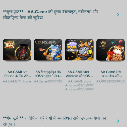
**मुख पृष्ठ** - AA.Game की मुख्य वेबसाइट, नवीनतम और
लोकप्रिय गेम्स की सुविधा।
AA.GAME पर
AA गेम्स एंड्रॉइड और
AA.GAME:Stor -
AA Game कैसे
iPhone के लिए APK
iOS पर मुफ्त में खेलने
Android और iOS के
डाउनलोड करें:
डाउनलोड और इंस्टॉल
के लिए डाउनलोड करें
लिए मुफ्त ऐप डाउनलोड
Android और iOS
AA.GAMEपरiPhoneकेलिएAndroidऐप्सकैसेडाउनलोडकरेंAA.GAMEसेiPhoneपरGenshinImpa
AAGameऐपडाउनलोड:AndroidऔरiOSपरगेमिंगअनुभवAAगेम्स:AndroidऔरiO
AA.GAME:Stor-
AAगेम्स:एंड्रॉइडऔरiOS
गाइड
करें
गाइड
AndroidऔरiOSकेलिएऐपडाउनलोडकरेंAA.GAME
AndroidऔरiOSपरआसानएक्सेसAA.GAME:
**गेम सूची** - विभिन्न श्रेणियों में व्यवस्थित सभी उपलब्ध गेम्स का
संग्रह।