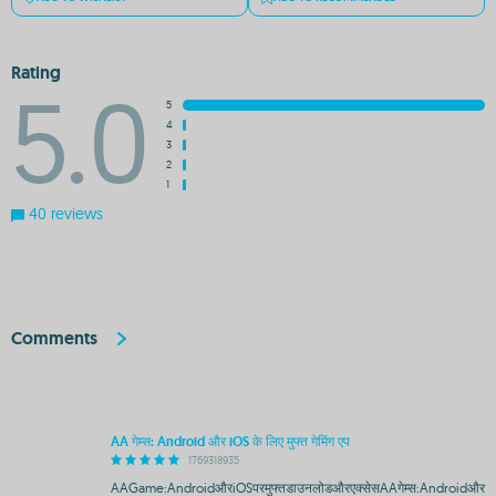
Rating
5.0
5
4
3
2
1
40 reviews
Comments
AA गेम्स: Android और iOS के लिए मुफ्त गेमिंग एप
1769318935
AAGame:AndroidऔरiOSपरमुफ्तडाउनलोडऔरएक्सेसAAगेम्स:Androidऔर