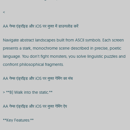
<
AA गेम्स एंड्रॉइड और iOS पर मुफ्त में डाउनलोड करें
Navigate abstract landscapes built from ASCII symbols. Each screen
presents a stark, monochrome scene described in precise, poetic
language. You don’t fight monsters; you solve linguistic puzzles and
confront philosophical fragments.
AA गेम्स एंड्रॉइड और iOS पर मुफ्त गेमिंग का मंच
> **B) Walk into the static.**
AA गेम्स एंड्रॉइड और iOS पर मुफ्त गेमिंग ऐप
**Key Features:**