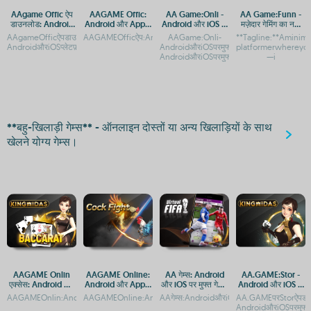
AAgame Offic ऐप
AAGAME Offic:
AA Game:Onli -
AA Game:Funn -
डाउनलोड: Android
Android और Apple
Android और iOS के
मज़ेदार गेमिंग का नया
और iOS प्लेटफ़ॉर्म पर
के लिए ऐप एक्सेस गाइड
लिए मुफ्त गेमिंग ऐप
प्लेटफ़ॉर्म, Android
AAgameOfficऐपडाउनलोड-
AAGAMEOfficऐप:AndroidऔरAppleपरमुफ्तडाउनलोडAAGAMEOfficऐपडा
AAGame:Onli-
**Tagline:**Aminima
एक्सेस गाइड
और iOS पर उपलब्ध
AndroidऔरiOSप्लेटफ़ॉर्मकेलिएमुफ्तगेमएक्सेसAAgameOfficऐपडाउनलोड:Andr
AndroidऔरiOSपरमुफ्तगेमिंगएपAAGame:Onli-
platformerwhereyou
AndroidऔरiOSपरमुफ्तगेमिंगएपAAGame:Onl
—i
**बहु-खिलाड़ी गेम्स** - ऑनलाइन दोस्तों या अन्य खिलाड़ियों के साथ
खेलने योग्य गेम्स।
AAGAME Onlin
AAGAME Online:
AA गेम्स: Android
AA.GAME:Stor -
एक्सेस: Android और
Android और Apple
और iOS पर मुफ्त गेमिंग
Android और iOS के
Apple के लिए APP
डिवाइस पर एक्सेस करें
एप्स और APK
लिए मुफ्त ऐप डाउनलोड
AAGAMEOnlin:AndroidऔरAppleप्लेटफ़ॉर्मपरएक्सेसकरेंAAGAMEOnlin:AndroidऔरiOSकेल
AAGAMEOnline:AndroidऔरAppleडिवाइसपरएक्सेसकरेंAAGAMEOnl
AAगेम्स:AndroidऔरiOSपरमुफ्तगेमिंगकाआनंदA
AA.GAMEपरStorऐपडाउ
और APK डाउनलोड
डाउनलोड
करें
AndroidऔरiOSपरमुफ्तग