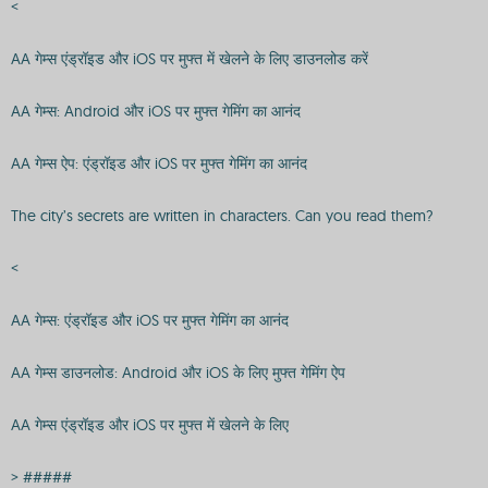
<
AA गेम्स एंड्रॉइड और iOS पर मुफ्त में खेलने के लिए डाउनलोड करें
AA गेम्स: Android और iOS पर मुफ्त गेमिंग का आनंद
AA गेम्स ऐप: एंड्रॉइड और iOS पर मुफ्त गेमिंग का आनंद
The city’s secrets are written in characters. Can you read them?
<
AA गेम्स: एंड्रॉइड और iOS पर मुफ्त गेमिंग का आनंद
AA गेम्स डाउनलोड: Android और iOS के लिए मुफ्त गेमिंग ऐप
AA गेम्स एंड्रॉइड और iOS पर मुफ्त में खेलने के लिए
> #####