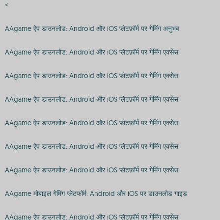
<
AAgame ऐप डाउनलोड: Android और iOS प्लेटफ़ॉर्म पर गेमिंग अनुभव
AAgame ऐप डाउनलोड: Android और iOS प्लेटफ़ॉर्म पर गेमिंग एक्सेस
AAgame ऐप डाउनलोड: Android और iOS प्लेटफ़ॉर्म पर गेमिंग एक्सेस
AAgame ऐप डाउनलोड: Android और iOS प्लेटफ़ॉर्म पर गेमिंग एक्सेस
AAgame ऐप डाउनलोड: Android और iOS प्लेटफ़ॉर्म पर गेमिंग एक्सेस
AAgame ऐप डाउनलोड: Android और iOS प्लेटफ़ॉर्म पर गेमिंग एक्सेस
AAgame ऐप डाउनलोड: Android और iOS प्लेटफ़ॉर्म पर गेमिंग एक्सेस
AAgame मोबाइल गेमिंग प्लेटफॉर्म: Android और iOS पर डाउनलोड गाइड
AAgame ऐप डाउनलोड: Android और iOS प्लेटफ़ॉर्म पर गेमिंग एक्सेस