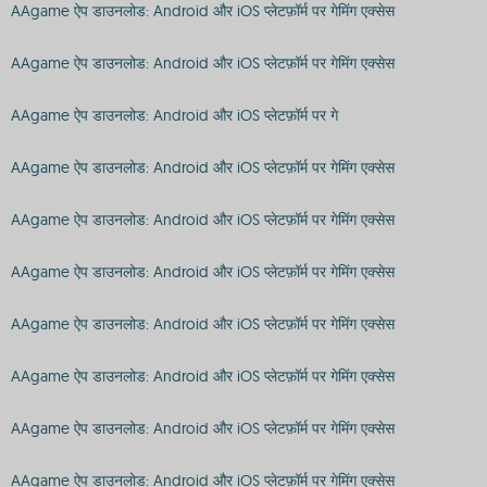
AAgame ऐप डाउनलोड: Android और iOS प्लेटफ़ॉर्म पर गेमिंग एक्सेस
AAgame ऐप डाउनलोड: Android और iOS प्लेटफ़ॉर्म पर गेमिंग एक्सेस
AAgame ऐप डाउनलोड: Android और iOS प्लेटफ़ॉर्म पर गे
AAgame ऐप डाउनलोड: Android और iOS प्लेटफ़ॉर्म पर गेमिंग एक्सेस
AAgame ऐप डाउनलोड: Android और iOS प्लेटफ़ॉर्म पर गेमिंग एक्सेस
AAgame ऐप डाउनलोड: Android और iOS प्लेटफ़ॉर्म पर गेमिंग एक्सेस
AAgame ऐप डाउनलोड: Android और iOS प्लेटफ़ॉर्म पर गेमिंग एक्सेस
AAgame ऐप डाउनलोड: Android और iOS प्लेटफ़ॉर्म पर गेमिंग एक्सेस
AAgame ऐप डाउनलोड: Android और iOS प्लेटफ़ॉर्म पर गेमिंग एक्सेस
AAgame ऐप डाउनलोड: Android और iOS प्लेटफ़ॉर्म पर गेमिंग एक्सेस