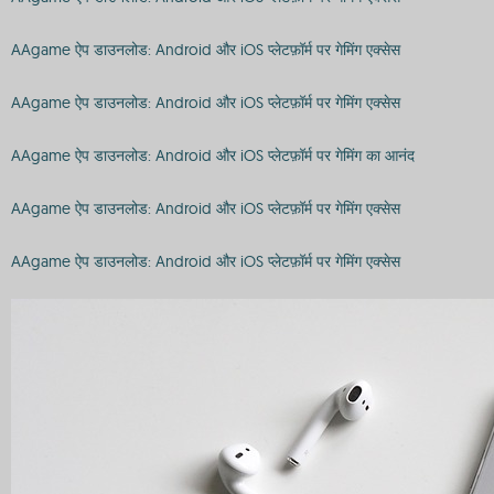
AAgame ऐप डाउनलोड: Android और iOS प्लेटफ़ॉर्म पर गेमिंग एक्सेस
AAgame ऐप डाउनलोड: Android और iOS प्लेटफ़ॉर्म पर गेमिंग एक्सेस
AAgame ऐप डाउनलोड: Android और iOS प्लेटफ़ॉर्म पर गेमिंग का आनंद
AAgame ऐप डाउनलोड: Android और iOS प्लेटफ़ॉर्म पर गेमिंग एक्सेस
AAgame ऐप डाउनलोड: Android और iOS प्लेटफ़ॉर्म पर गेमिंग एक्सेस