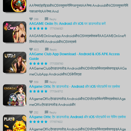
AAगेम्सएंड्रॉइडऔरiOSपरमुफ्तगेमिंगअनुभवAAगेम्स:AndroidऔरiOSपरमुफ्तगेमिं
गकाआनंदAAगेम्स:And
299
Reply
AAGAME Onlin ऐप: Android और iOS पर डाउनलोड करें
1771094921
AAGAMEOnlineApp:AndroidऔरiOSपरएक्सेसकरेंAAGAMEOnlineगे
मिंगप्लेटफॉर्म:AndroidऔरiOSपरएक्से
603
Reply
AAGame Club App Download - Android & iOS APK Access
Guide
1771339760
AAGameClubऐपडाउनलोड:AndroidऔरiOSप्लेटफ़ॉर्मपरएक्सेसगाइडAAGa
meClubApp:AndroidऔरiOSकेलिएडा
559
Reply
AAgame Offic ऐप डाउनलोड - Android और iOS प्लेटफ़ॉर्म पर एक्सेस
1771349712
AAgameOfficऐपडाउनलोड:AndroidऔरiOSप्लेटफ़ॉर्मपरगेमिंगएक्सेसAAga
meOfficऐपडाउनलोड:Androidऔर
252
Reply
AAgame Offic ऐप डाउनलोड: Android और iOS प्लेटफ़ॉर्म पर गेमिंग एक्सेस
1771571622
AAgameOfficऐपडाउनलोड:AndroidऔरiOSप्लेटफ़ॉर्मपरएक्सेसगाइडAAga