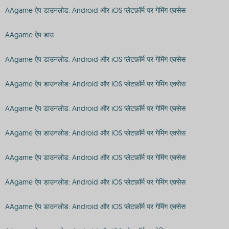
AAgame ऐप डाउनलोड: Android और iOS प्लेटफ़ॉर्म पर गेमिंग एक्सेस
AAgame ऐप डाउ
AAgame ऐप डाउनलोड: Android और iOS प्लेटफ़ॉर्म पर गेमिंग एक्सेस
AAgame ऐप डाउनलोड: Android और iOS प्लेटफ़ॉर्म पर गेमिंग एक्सेस
AAgame ऐप डाउनलोड: Android और iOS प्लेटफ़ॉर्म पर गेमिंग एक्सेस
AAgame ऐप डाउनलोड: Android और iOS प्लेटफ़ॉर्म पर गेमिंग एक्सेस
AAgame ऐप डाउनलोड: Android और iOS प्लेटफ़ॉर्म पर गेमिंग एक्सेस
AAgame ऐप डाउनलोड: Android और iOS प्लेटफ़ॉर्म पर गेमिंग एक्सेस
AAgame ऐप डाउनलोड: Android और iOS प्लेटफ़ॉर्म पर गेमिंग एक्सेस