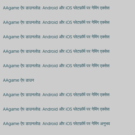
AAgame ऐप डाउनलोड: Android और iOS प्लेटफ़ॉर्म पर गेमिंग एक्सेस
AAgame ऐप डाउनलोड: Android और iOS प्लेटफ़ॉर्म पर गेमिंग एक्सेस
AAgame ऐप डाउनलोड: Android और iOS प्लेटफ़ॉर्म पर गेमिंग एक्सेस
AAgame ऐप डाउनलोड: Android और iOS प्लेटफ़ॉर्म पर गेमिंग एक्सेस
AAgame ऐप डाउनलोड: Android और iOS प्लेटफ़ॉर्म पर गेमिंग एक्सेस
AAgame ऐप डाउन
AAgame ऐप डाउनलोड: Android और iOS प्लेटफ़ॉर्म पर गेमिंग एक्सेस
AAgame ऐप डाउनलोड: Android और iOS प्लेटफ़ॉर्म पर गेमिंग एक्सेस
AAgame ऐप डाउनलोड: Android और iOS प्लेटफ़ॉर्म पर गेमिंग अनुभव