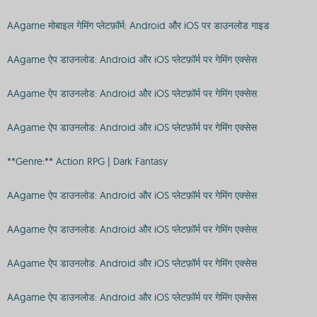
AAgame मोबाइल गेमिंग प्लेटफ़ॉर्म: Android और iOS पर डाउनलोड गाइड
AAgame ऐप डाउनलोड: Android और iOS प्लेटफ़ॉर्म पर गेमिंग एक्सेस
AAgame ऐप डाउनलोड: Android और iOS प्लेटफ़ॉर्म पर गेमिंग एक्सेस
AAgame ऐप डाउनलोड: Android और iOS प्लेटफ़ॉर्म पर गेमिंग एक्सेस
**Genre:** Action RPG | Dark Fantasy
AAgame ऐप डाउनलोड: Android और iOS प्लेटफ़ॉर्म पर गेमिंग एक्सेस
AAgame ऐप डाउनलोड: Android और iOS प्लेटफ़ॉर्म पर गेमिंग एक्सेस
AAgame ऐप डाउनलोड: Android और iOS प्लेटफ़ॉर्म पर गेमिंग एक्सेस
AAgame ऐप डाउनलोड: Android और iOS प्लेटफ़ॉर्म पर गेमिंग एक्सेस