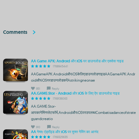
Comments
AA Game APK: Android और iOS पर डाउनलोड और एक्सेस गाइड
1768945441
AAGameAPK:AndroidऔरiOSकेलिएडाउनलोडगाइडAAGameAPK:Andr
oidऔरiOSपरडाउनलोडकरेंAstrikingneonae
951
Reply
AA.GAME:Stor - Android और iOS के लिए ऐप डाउनलोड गाइड
1769136063
AA.GAME:Stor-
आपकागेमिंगप्लेटफॉर्म,AndroidऔरiOSपरउपलब्धCombatisadanceofstrate
gyandcreatio
910
Reply
AA गेम्स: एंड्रॉइड और iOS पर मुफ्त गेमिंग का आनंद
1769325635