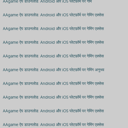
AAgame ऐप डाउनलोड: Android और iOS प्लेटफ़ॉर्म पर गेमि
AAgame ऐप डाउनलोड: Android और iOS प्लेटफ़ॉर्म पर गेमिंग एक्सेस
AAgame ऐप डाउनलोड: Android और iOS प्लेटफ़ॉर्म पर गेमिंग एक्सेस
AAgame ऐप डाउनलोड: Android और iOS प्लेटफ़ॉर्म पर गेमिंग एक्सेस
AAgame ऐप डाउनलोड: Android और iOS प्लेटफ़ॉर्म पर गेमिंग एक्सेस
AAgame ऐप डाउनलोड: Android और iOS प्लेटफ़ॉर्म पर गेमिंग अनुभव
AAgame ऐप डाउनलोड: Android और iOS प्लेटफ़ॉर्म पर गेमिंग एक्सेस
AAgame ऐप डाउनलोड: Android और iOS प्लेटफ़ॉर्म पर गेमिंग एक्सेस
AAgame ऐप डाउनलोड: Android और iOS प्लेटफ़ॉर्म पर गेमिंग एक्सेस
AAgame ऐप डाउनलोड: Android और iOS प्लेटफ़ॉर्म पर गेमिंग एक्सेस