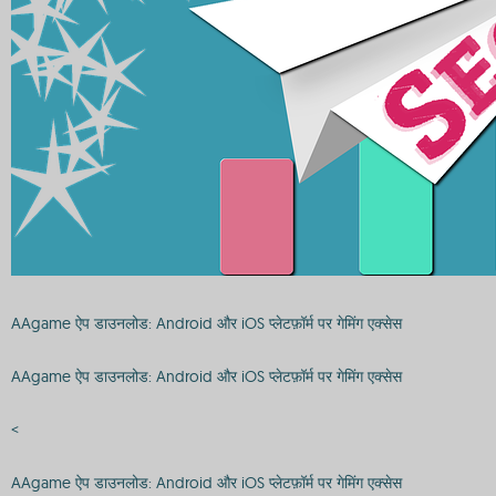
AAgame ऐप डाउनलोड: Android और iOS प्लेटफ़ॉर्म पर गेमिंग एक्सेस
AAgame ऐप डाउनलोड: Android और iOS प्लेटफ़ॉर्म पर गेमिंग एक्सेस
<
AAgame ऐप डाउनलोड: Android और iOS प्लेटफ़ॉर्म पर गेमिंग एक्सेस