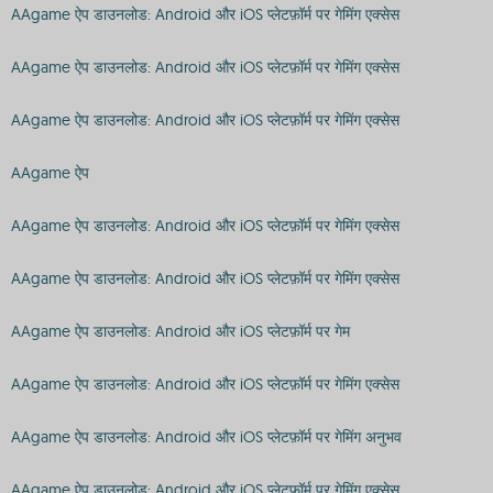
AAgame ऐप डाउनलोड: Android और iOS प्लेटफ़ॉर्म पर गेमिंग एक्सेस
AAgame ऐप डाउनलोड: Android और iOS प्लेटफ़ॉर्म पर गेमिंग एक्सेस
AAgame ऐप डाउनलोड: Android और iOS प्लेटफ़ॉर्म पर गेमिंग एक्सेस
AAgame ऐप
AAgame ऐप डाउनलोड: Android और iOS प्लेटफ़ॉर्म पर गेमिंग एक्सेस
AAgame ऐप डाउनलोड: Android और iOS प्लेटफ़ॉर्म पर गेमिंग एक्सेस
AAgame ऐप डाउनलोड: Android और iOS प्लेटफ़ॉर्म पर गेम
AAgame ऐप डाउनलोड: Android और iOS प्लेटफ़ॉर्म पर गेमिंग एक्सेस
AAgame ऐप डाउनलोड: Android और iOS प्लेटफ़ॉर्म पर गेमिंग अनुभव
AAgame ऐप डाउनलोड: Android और iOS प्लेटफ़ॉर्म पर गेमिंग एक्सेस