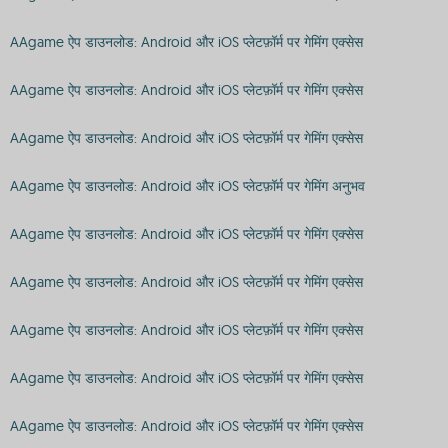
AAgame ऐप डाउनलोड: Android और iOS प्लेटफ़ॉर्म पर गेमिंग एक्सेस
AAgame ऐप डाउनलोड: Android और iOS प्लेटफ़ॉर्म पर गेमिंग एक्सेस
AAgame ऐप डाउनलोड: Android और iOS प्लेटफ़ॉर्म पर गेमिंग एक्सेस
AAgame ऐप डाउनलोड: Android और iOS प्लेटफ़ॉर्म पर गेमिंग अनुभव
AAgame ऐप डाउनलोड: Android और iOS प्लेटफ़ॉर्म पर गेमिंग एक्सेस
AAgame ऐप डाउनलोड: Android और iOS प्लेटफ़ॉर्म पर गेमिंग एक्सेस
AAgame ऐप डाउनलोड: Android और iOS प्लेटफ़ॉर्म पर गेमिंग एक्सेस
AAgame ऐप डाउनलोड: Android और iOS प्लेटफ़ॉर्म पर गेमिंग एक्सेस
AAgame ऐप डाउनलोड: Android और iOS प्लेटफ़ॉर्म पर गेमिंग एक्सेस