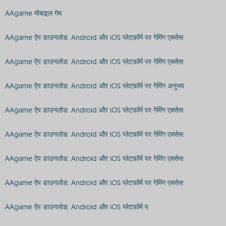
AAgame मोबाइल गेम
AAgame ऐप डाउनलोड: Android और iOS प्लेटफ़ॉर्म पर गेमिंग एक्सेस
AAgame ऐप डाउनलोड: Android और iOS प्लेटफ़ॉर्म पर गेमिंग एक्सेस
AAgame ऐप डाउनलोड: Android और iOS प्लेटफ़ॉर्म पर गेमिंग अनुभव
AAgame ऐप डाउनलोड: Android और iOS प्लेटफ़ॉर्म पर गेमिंग एक्सेस
AAgame ऐप डाउनलोड: Android और iOS प्लेटफ़ॉर्म पर गेमिंग एक्सेस
AAgame ऐप डाउनलोड: Android और iOS प्लेटफ़ॉर्म पर गेमिंग एक्सेस
AAgame ऐप डाउनलोड: Android और iOS प्लेटफ़ॉर्म पर गेमिंग एक्सेस
AAgame ऐप डाउनलोड: Android और iOS प्लेटफ़ॉर्म प