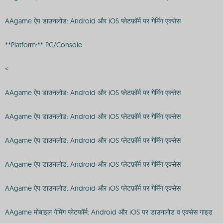
AAgame ऐप डाउनलोड: Android और iOS प्लेटफ़ॉर्म पर गेमिंग एक्सेस
**Platform:** PC/Console
<
AAgame ऐप डाउनलोड: Android और iOS प्लेटफ़ॉर्म पर गेमिंग एक्सेस
AAgame ऐप डाउनलोड: Android और iOS प्लेटफ़ॉर्म पर गेमिंग एक्सेस
AAgame ऐप डाउनलोड: Android और iOS प्लेटफ़ॉर्म पर गेमिंग एक्सेस
AAgame ऐप डाउनलोड: Android और iOS प्लेटफ़ॉर्म पर गेमिंग एक्सेस
AAgame ऐप डाउनलोड: Android और iOS प्लेटफ़ॉर्म पर गेमिंग एक्सेस
AAgame मोबाइल गेमिंग प्लेटफॉर्म: Android और iOS पर डाउनलोड व एक्सेस गाइड