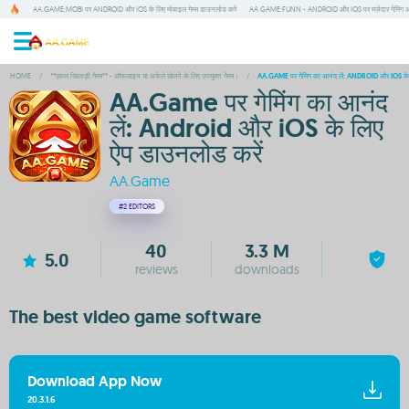
AA.GAME:MOBI पर ANDROID और IOS के लिए मोबाइल गेम्स डाउनलोड करें
AA GAME:FUNN - ANDROID और IOS पर मज़ेदार गेमिंग 
HOME
/
**एकल खिलाड़ी गेम्स** - ऑफलाइन या अकेले खेलने के लिए उपयुक्त गेम्स।
/
AA.GAME पर गेमिंग का आनंद लें: ANDROID और IOS के 
AA.Game पर गेमिंग का आनंद
लें: Android और iOS के लिए
ऐप डाउनलोड करें
AA.Game
#2
EDITORS
40
3.3 M
5.0
reviews
downloads
The best video game software
Download App Now
20.3.1.6