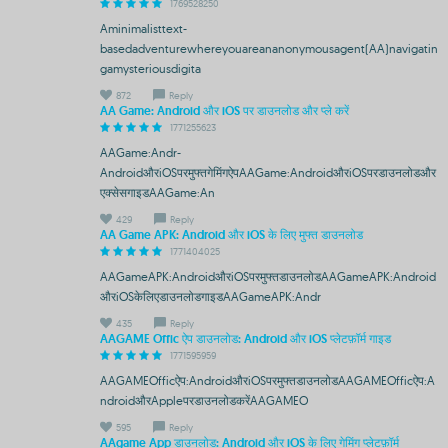
1769528250
Aminimalisttext-
basedadventurewhereyouareananonymousagent(AA)navigatin
gamysteriousdigita
872
Reply
AA Game: Android और iOS पर डाउनलोड और प्ले करें
1771255623
AAGame:Andr-
AndroidऔरiOSपरमुफ्तगेमिंगऐपAAGame:AndroidऔरiOSपरडाउनलोडऔर
एक्सेसगाइडAAGame:An
429
Reply
AA Game APK: Android और iOS के लिए मुफ्त डाउनलोड
1771404025
AAGameAPK:AndroidऔरiOSपरमुफ्तडाउनलोडAAGameAPK:Android
औरiOSकेलिएडाउनलोडगाइडAAGameAPK:Andr
435
Reply
AAGAME Offic ऐप डाउनलोड: Android और iOS प्लेटफ़ॉर्म गाइड
1771595959
AAGAMEOfficऐप:AndroidऔरiOSपरमुफ्तडाउनलोडAAGAMEOfficऐप:A
ndroidऔरAppleपरडाउनलोडकरेंAAGAMEO
595
Reply
AAgame App डाउनलोड: Android और iOS के लिए गेमिंग प्लेटफ़ॉर्म