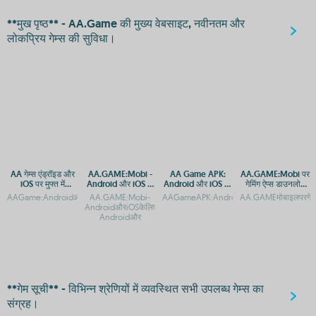
**मुख पृष्ठ** - AA.Game की मुख्य वेबसाइट, नवीनतम और
लोकप्रिय गेम्स की सुविधा।
AA गेम्स एंड्रॉइड और
AA.GAME:Mobi -
AA Game APK:
AA.GAME:Mobi पर
iOS पर मुफ्त में
Android और iOS के
Android और iOS पर
गेमिंग ऐप्स डाउनलोड
डाउनलोड करें
लिए ऐप डाउनलोड गाइड
डाउनलोड और एक्सेस
करें - Android और
AAGame:AndroidऔरiOSपरमुफ्तडाउनलोडऔरएक्सेसगाइडAAGameAndroidऔरAppleऐप्स:मोबाइ
AA.GAME:Mobi-
AAGameAPK:AndroidऔरiOSपरडाउनलोडकरें
AA.GAMEमोबाइलपरगेम
गाइड
iOS के लिए एक्सेस
AndroidऔरiOSकेलिएऐपडाउनलोडकरेंAA.GAME:Mobiपरमोबाइलगेमिंगकाआ
Androidऔर
**गेम सूची** - विभिन्न श्रेणियों में व्यवस्थित सभी उपलब्ध गेम्स का
संग्रह।