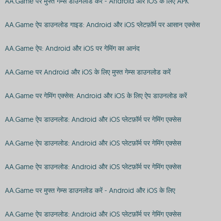
AA.Game पर मुफ्त गेम्स डाउनलोड करें - Android और iOS के लिए APK
AA.Game ऐप डाउनलोड गाइड: Android और iOS प्लेटफ़ॉर्म पर आसान एक्सेस
AA.Game ऐप: Android और iOS पर गेमिंग का आनंद
AA.Game पर Android और iOS के लिए मुफ्त गेम्स डाउनलोड करें
AA.Game पर गेमिंग एक्सेस: Android और iOS के लिए ऐप डाउनलोड करें
AA.Game ऐप डाउनलोड: Android और iOS प्लेटफ़ॉर्म पर गेमिंग एक्सेस
AA.Game ऐप डाउनलोड: Android और iOS प्लेटफ़ॉर्म पर गेमिंग एक्सेस
AA.Game ऐप डाउनलोड: Android और iOS प्लेटफ़ॉर्म पर गेमिंग एक्सेस
AA.Game पर मुफ्त गेम्स डाउनलोड करें - Android और iOS के लिए
AA.Game ऐप डाउनलोड: Android और iOS प्लेटफ़ॉर्म पर गेमिंग एक्सेस