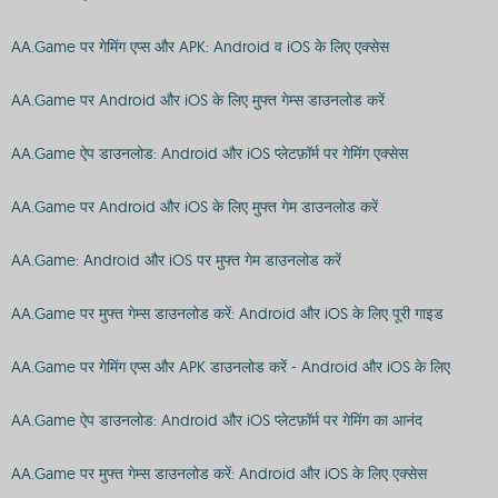
AA.Game पर गेमिंग एप्स और APK: Android व iOS के लिए एक्सेस
AA.Game पर Android और iOS के लिए मुफ्त गेम्स डाउनलोड करें
AA.Game ऐप डाउनलोड: Android और iOS प्लेटफ़ॉर्म पर गेमिंग एक्सेस
AA.Game पर Android और iOS के लिए मुफ्त गेम डाउनलोड करें
AA.Game: Android और iOS पर मुफ्त गेम डाउनलोड करें
AA.Game पर मुफ्त गेम्स डाउनलोड करें: Android और iOS के लिए पूरी गाइड
AA.Game पर गेमिंग एप्स और APK डाउनलोड करें - Android और iOS के लिए
AA.Game ऐप डाउनलोड: Android और iOS प्लेटफ़ॉर्म पर गेमिंग का आनंद
AA.Game पर मुफ्त गेम्स डाउनलोड करें: Android और iOS के लिए एक्सेस