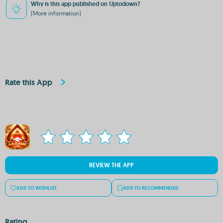
Why is this app published on Uptodown?
(More information)
Rate this App
REVIEW THE APP
ADD TO WISHLIST
ADD TO RECOMMENDED
Rating