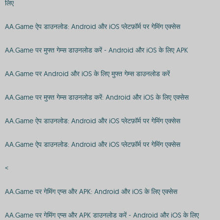
लिए
AA.Game ऐप डाउनलोड: Android और iOS प्लेटफ़ॉर्म पर गेमिंग एक्सेस
AA.Game पर मुफ्त गेम्स डाउनलोड करें - Android और iOS के लिए APK
AA.Game पर Android और iOS के लिए मुफ्त गेम्स डाउनलोड करें
AA.Game पर मुफ्त गेम्स डाउनलोड करें: Android और iOS के लिए एक्सेस
AA.Game ऐप डाउनलोड: Android और iOS प्लेटफ़ॉर्म पर गेमिंग एक्सेस
AA.Game ऐप डाउनलोड: Android और iOS प्लेटफ़ॉर्म पर गेमिंग एक्सेस
<
AA.Game पर गेमिंग एप्स और APK: Android और iOS के लिए एक्सेस
AA.Game पर गेमिंग एप्स और APK डाउनलोड करें - Android और iOS के लिए