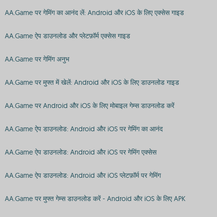
AA.Game पर गेमिंग का आनंद लें: Android और iOS के लिए एक्सेस गाइड
AA.Game ऐप डाउनलोड और प्लेटफ़ॉर्म एक्सेस गाइड
AA.Game पर गेमिंग अनुभ
AA.Game पर मुफ्त में खेलें: Android और iOS के लिए डाउनलोड गाइड
AA.Game पर Android और iOS के लिए मोबाइल गेम्स डाउनलोड करें
AA.Game ऐप डाउनलोड: Android और iOS पर गेमिंग का आनंद
AA.Game ऐप डाउनलोड: Android और iOS पर गेमिंग एक्सेस
AA.Game ऐप डाउनलोड: Android और iOS प्लेटफ़ॉर्म पर गेमिंग
AA.Game पर मुफ्त गेम्स डाउनलोड करें - Android और iOS के लिए APK