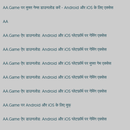
AA.Game पर मुफ्त गेम्स डाउनलोड करें - Android और iOS के लिए एक्सेस
AA
AA.Game ऐप डाउनलोड: Android और iOS प्लेटफ़ॉर्म पर गेमिंग एक्सेस
AA.Game ऐप डाउनलोड: Android और iOS प्लेटफ़ॉर्म पर गेमिंग एक्सेस
AA.Game ऐप डाउनलोड: Android और iOS प्लेटफ़ॉर्म पर मुफ्त गेम एक्सेस
AA.Game ऐप डाउनलोड: Android और iOS प्लेटफ़ॉर्म पर गेमिंग एक्सेस
AA.Game ऐप डाउनलोड: Android और iOS प्लेटफ़ॉर्म पर गेमिंग एक्सेस
AA.Game पर Android और iOS के लिए मुफ्
AA.Game ऐप डाउनलोड: Android और iOS प्लेटफ़ॉर्म पर गेमिंग एक्सेस