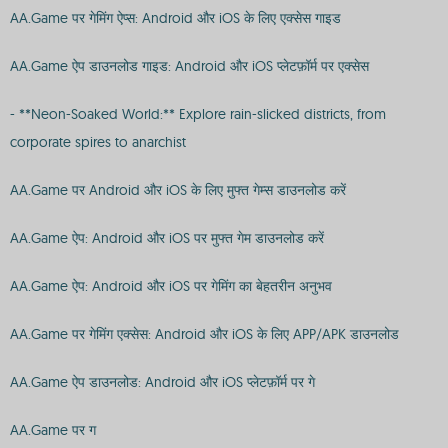
AA.Game पर गेमिंग ऐप्स: Android और iOS के लिए एक्सेस गाइड
AA.Game ऐप डाउनलोड गाइड: Android और iOS प्लेटफ़ॉर्म पर एक्सेस
- **Neon-Soaked World:** Explore rain-slicked districts, from
corporate spires to anarchist
AA.Game पर Android और iOS के लिए मुफ्त गेम्स डाउनलोड करें
AA.Game ऐप: Android और iOS पर मुफ्त गेम डाउनलोड करें
AA.Game ऐप: Android और iOS पर गेमिंग का बेहतरीन अनुभव
AA.Game पर गेमिंग एक्सेस: Android और iOS के लिए APP/APK डाउनलोड
AA.Game ऐप डाउनलोड: Android और iOS प्लेटफ़ॉर्म पर गे
AA.Game पर ग