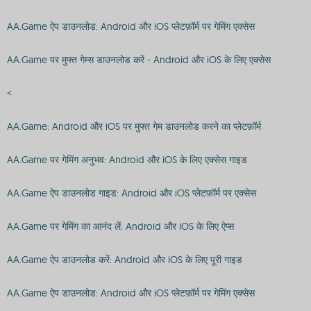
AA.Game ऐप डाउनलोड: Android और iOS प्लेटफ़ॉर्म पर गेमिंग एक्सेस
AA.Game पर मुफ्त गेम्स डाउनलोड करें - Android और iOS के लिए एक्सेस
<
AA.Game: Android और iOS पर मुफ्त गेम डाउनलोड करने का प्लेटफ़ॉर्म
AA.Game पर गेमिंग अनुभव: Android और iOS के लिए एक्सेस गाइड
AA.Game ऐप डाउनलोड गाइड: Android और iOS प्लेटफ़ॉर्म पर एक्सेस
AA.Game पर गेमिंग का आनंद लें: Android और iOS के लिए ऐप्स
AA.Game ऐप डाउनलोड करें: Android और iOS के लिए पूरी गाइड
AA.Game ऐप डाउनलोड: Android और iOS प्लेटफ़ॉर्म पर गेमिंग एक्सेस