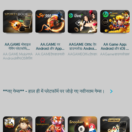
AA.GAME मोबाइल
AA.GAME पर
AAGAME Offic ऐप
AA Game App:
गेमिंग प्लेटफॉर्म:
Android और Apple
डाउनलोड: Android
Android और iOS पर
Android और iOS पर
के लिए APP और APK
और iOS प्लेटफ़ॉर्म
मुफ्त डाउनलोड और
AA.GAME:MobiपरAndroidऔरiOSकेलिएमोबाइलगेम्सडाउनलोडकरेंAA.GAME:Mobi-
AA.GAMEऐपडाउनलोडगाइड:AndroidऔरiOSप्लेटफ़ॉर्मकेलिएएक्सेसA
AAGAMEOfficऐपडाउनलोड:AndroidऔरiOSप्ले
AAGameडाउनलोडकरें:A
एक्सेस गाइड
एक्सेस
गाइड
एक्सेस
AndroidऔरiOSकेलिएऐपडाउ
**नए गेम्स** - हाल ही में प्लेटफॉर्म पर जोड़े गए नवीनतम गेम्स।