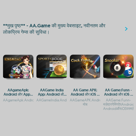
**मुख पृष्ठ** - AA.Game की मुख्य वेबसाइट, नवीनतम और
लोकप्रिय गेम्स की सुविधा।
AAgameApk:
AAGame India
AA Game APK:
AA Game:Funn -
Android और Apple
App: Android और
Android और iOS के
Android और iOS के
के लिए गेमिंग ऐप्स का
iOS पर डाउनलोड करें
लिए डाउनलोड गाइड
लिए मुफ्त डाउनलोड
AAgameApk:AndroidऔरiOSकेलिएमुफ्तगेमडाउनलोडकरेंAAgameApk:AndroidऔरiOSकेलिएगेमि
AAGameIndia:AndroidऔरiOSपरडाउनलोडकरेंAAGameIndiaApp:An
AAGameAPK:AndroidऔरiOSकेलिएमुफ्तडाउ
AAGame:Funn-
पूरा गाइड
मोब
मज़ेदारगेमिंगऐपAndr
AndroidऔरiOSपरमज़ेदा