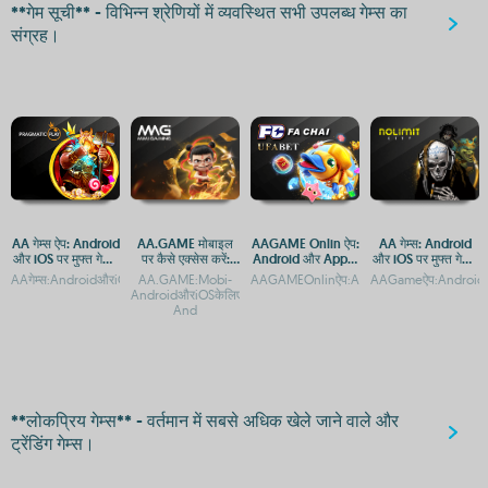
**गेम सूची** - विभिन्न श्रेणियों में व्यवस्थित सभी उपलब्ध गेम्स का
संग्रह।
AA गेम्स ऐप: Android
AA.GAME मोबाइल
AAGAME Onlin ऐप:
AA गेम्स: Android
और iOS पर मुफ्त गेमिंग
पर कैसे एक्सेस करें:
Android और Apple
और iOS पर मुफ्त गेमिंग
का आनंद
Android और iOS
पर एक्सेस करें
का अनुभव
AAगेम्स:AndroidऔरiOSपरमुफ्तगेमिंगकाअनुभवAAगेम्सएंड्रॉइडऔरiOSपरमुफ्तमेंखेलनेकेलिएडाउनलोड
AA.GAME:Mobi-
AAGAMEOnlinऐप:AndroidऔरAppleपरमुफ्तएक
AAGameऐप:AndroidऔरiO
गाइड
AndroidऔरiOSकेलिएआसानएक्सेसऔरडाउनलोडAA.GAME:Mobiपरमोबाइलग
And
**लोकप्रिय गेम्स** - वर्तमान में सबसे अधिक खेले जाने वाले और
ट्रेंडिंग गेम्स।