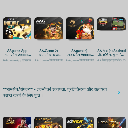
AAgame App
AA.Game ऐप
AAgame ऐप
AA गेम्स ऐप: Android
डाउनलोड: Android
डाउनलोड गाइड:
डाउनलोड: Android
और iOS पर मुफ्त गेमिंग
और iOS के लिए गेमिंग
Android और iOS
और iOS प्लेटफ़ॉर्म पर
का आनंद
AAgameAppडाउनलोड:AndroidऔरiOSकेलिएगेमिंगप्लेटफ़ॉर्मAAgameApp:AndroidऔरiOSकेलि
AA.Gameऐपडाउनलोड:AndroidऔरiOSप्लेटफ़ॉर्मपरगेमिंगएक्सेसAA.Game
AAgameऐपडाउनलोड:AndroidऔरiOSप्लेटफ़ॉर्म
AAगेम्सएंड्रॉइडऔरiOSपर
प्लेटफॉर्म
प्लेटफ़ॉर्म पर आसान
गेमिंग एक्सेस
एक्सेस
**समर्थन/संपर्क** - तकनीकी सहायता, प्रतिक्रिया और सहायता
प्राप्त करने के लिए पृष्ठ।