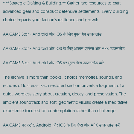
* **Strategic Crafting & Building:** Gather rare resources to craft
advanced gear and construct defensive settlements. Every building
choice impacts your faction's resilience and growth.
AA.GAME:Stor - Android और iOS के लिए मुफ्त गेम डाउनलोड
AA.GAME:Stor - Android और iOS के लिए आसान एक्सेस और APK डाउनलोड
AA.GAME:Stor - Android और iOS पर मुफ्त गेम्स डाउनलोड करें
The archive is more than books; it holds memories, sounds, and
echoes of lost eras. Each restored section unveils a fragment of a
quiet, wordless story about creation, decay, and preservation. The
ambient soundtrack and soft, geometric visuals create a meditative
experience focused on contemplation rather than challenge.
AA.GAME पर स्टोर: Android और iOS के लिए ऐप्स और APK डाउनलोड करें