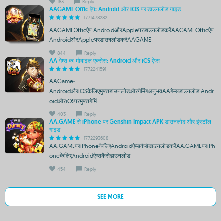
183
Reply
AAGAME Offic ऐप: Android और iOS पर डाउनलोड गाइड
1771478282
AAGAMEOfficऐप:AndroidऔरAppleपरडाउनलोडकरेंAAGAMEOfficऐप:
AndroidऔरAppleपरडाउनलोडकरेंAAGAME
844
Reply
AA गेम्स का मोबाइल एक्सेस: Android और iOS ऐप्स
1772241591
AAGame-
AndroidऔरiOSकेलिएमुफ्तडाउनलोडऔरगेमिंगअनुभवAAगेम्सडाउनलोड:Andr
oidऔरiOSपरमुफ्तगेमिं
403
Reply
AA.GAME से iPhone पर Genshin Impact APK डाउनलोड और इंस्टॉल
गाइड
1772293608
AA.GAMEपरiPhoneकेलिएAndroidऐप्सकैसेडाउनलोडकरेंAA.GAMEपरiPh
oneकेलिएAndroidऐप्सकैसेडाउनलोड
454
Reply
SEE MORE