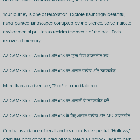
Your journey is one of restoration. Explore hauntingly beautiful,
hand-painted landscapes corrupted by the Silence. Solve intricate
environmental puzzles to reclaim fragments of the past. Each
recovered memory—
AA.GAME:Stor - Android और iOS पर मुफ्त गेम्स डाउनलोड करें
AA.GAME:Stor - Android और iOS पर आसान एक्सेस और डाउनलोड
More than an adventure, *Stor* is a meditation o
AA.GAME:Stor - Android और iOS पर आसानी से डाउनलोड करें
AA.GAME:Stor - Android और iOS के लिए आसान एक्सेस और APK डाउनलोड
Combat is a dance of recall and reaction. Face spectral “Hollows,”
creatures born of corrupted history. Wield a Chrono-Blade to parry