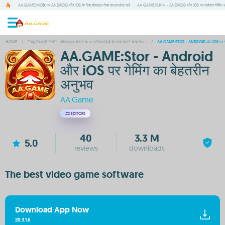
AA.GAME:MOBI पर ANDROID और IOS के लिए मोबाइल गेम्स डाउनलोड करें
AA GAME:FUNN - ANDROID और IOS पर मज़ेदार गेमिंग 
HOME
/
**बहु-खिलाड़ी गेम्स** - ऑनलाइन दोस्तों या अन्य खिलाड़ियों के साथ खेलने योग्य गेम्स।
/
AA.GAME:STOR - ANDROID और IOS पर गेमि
AA.GAME:Stor - Android
और iOS पर गेमिंग का बेहतरीन
अनुभव
AA.Game
#2
EDITORS
40
3.3 M
5.0
reviews
downloads
The best video game software
Download App Now
20.3.1.6