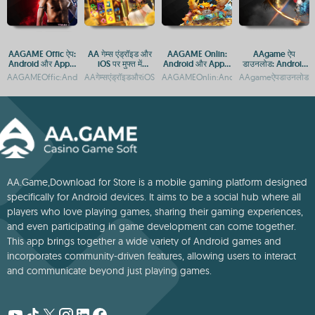
AAGAME Offic ऐप:
AA गेम्स एंड्रॉइड और
AAGAME Onlin:
AAgame ऐप
Android और Apple
iOS पर मुफ्त में
Android और Apple
डाउनलोड: Android
पर डाउनलोड करें
डाउनलोड करने के लिए
पर एक्सेस करें
और iOS प्लेटफ़ॉर्म पर
AAGAMEOffic:AndroidऔरiOSकेलिएऐपडाउनलोडगाइडAAGAMEOffic:AndroidऔरiOSकेलि
AAगेम्सएंड्रॉइडऔरiOSपरमुफ्तगेमिंगएप्सAAगेम्सएंड्रॉइडऔरiOSपरमुफ्तमेंखेल
AAGAMEOnlin:AndroidऔरAppleकेलिएएक्से
AAgameऐपडाउनलोड:And
उपलब्ध हैं
गेमिंग का आनंद
AA.Game,Download for Store is a mobile gaming platform designed
specifically for Android devices. It aims to be a social hub where all
players who love playing games, sharing their gaming experiences,
and even participating in game development can come together.
This app brings together a wide variety of Android games and
incorporates community-driven features, allowing users to interact
and communicate beyond just playing games.