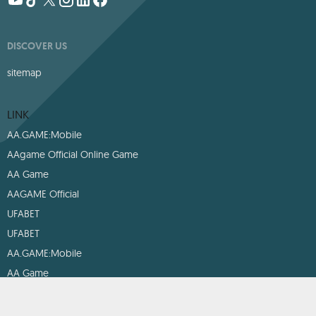
DISCOVER US
sitemap
LINK
AA.GAME:Mobile
AAgame Official Online Game
AA Game
AAGAME Official
UFABET
UFABET
AA.GAME:Mobile
AA Game
UFABET
pg slot ใหม่