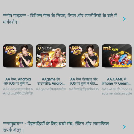
**गेम गाइड** - विभिन्न गेम्स के नियम, टिप्स और रणनीतियों के बारे में
मार्गदर्शन।
AA गेम्स: Android
AAgame ऐप
AA गेम्स एंड्रॉइड और
AA.GAME से
और iOS पर मुफ्त गेमिंग
डाउनलोड: Android
iOS पर मुफ्त में खेलने
iPhone पर Genshin
का अनुभव
और iOS प्लेटफ़ॉर्म पर
के लिए डाउनलोड करें
Impact APK
AAGameडाउनलोड:AndroidऔरiOSपरमुफ्तगेमिंगअनुभवAAGame-
AAgameऐपडाउनलोड:AndroidऔरiOSप्लेटफ़ॉर्मपरगेमिंगएक्सेसAAga
AAगेम्सएंड्रॉइडऔरiOSपरमुफ्तमेंखेलनेकेलिएडाउनल
AA.GAMEसेiPhoneपर
गेमिंग एक्सेस
डाउनलोड और इंस्टॉल
AndroidऔरiOSकेलिएमुफ्तडाउनलोडAAगेम्सए
augmentationsyst
गाइड
**समुदाय** - खिलाड़ियों के लिए चर्चा मंच, रैंकिंग और सामाजिक
संपर्क क्षेत्र।