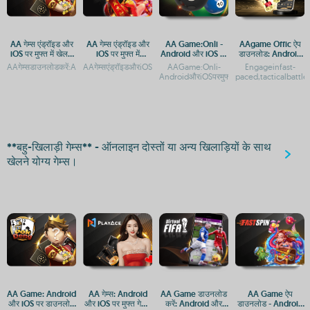
AA गेम्स एंड्रॉइड और
AA गेम्स एंड्रॉइड और
AA Game:Onli -
AAgame Offic ऐप
iOS पर मुफ्त में खेलने
iOS पर मुफ्त में
Android और iOS पर
डाउनलोड: Android
के लिए डाउनलोड करें
डाउनलोड करें
मुफ्त गेमिंग एप्लिकेशन
और iOS प्लेटफ़ॉर्म पर
AAगेम्सडाउनलोडकरें:AndroidऔरiOSपरमुफ्तगेमिंगएप्सAAगेम्स:एंड्रॉइडऔरiOSकेलिएमुफ्तगेमिंगऐप्
AAगेम्सएंड्रॉइडऔरiOSपरमुफ्तमेंखेलनेकेलिएAAGame:AndroidऔरiOSप
AAGame:Onli-
Engageinfast-
एक्सेस गाइड
AndroidऔरiOSपरमुफ्तडाउनलोड
paced,tacticalbattl
**बहु-खिलाड़ी गेम्स** - ऑनलाइन दोस्तों या अन्य खिलाड़ियों के साथ
खेलने योग्य गेम्स।
AA Game: Android
AA गेम्स: Android
AA Game डाउनलोड
AA Game ऐप
और iOS पर डाउनलोड
और iOS पर मुफ्त गेमिंग
करें: Android और
डाउनलोड - Android