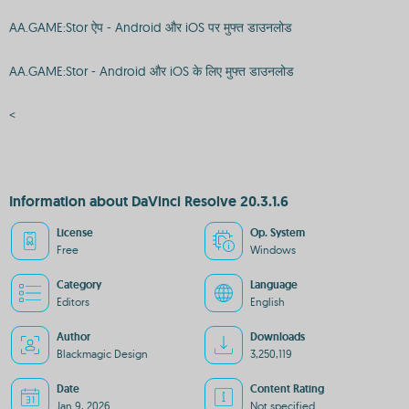
AA.GAME:Stor ऐप - Android और iOS पर मुफ्त डाउनलोड
AA.GAME:Stor - Android और iOS के लिए मुफ्त डाउनलोड
<
Information about DaVinci Resolve 20.3.1.6
License
Op. System
Free
Windows
Category
Language
Editors
English
Author
Downloads
Blackmagic Design
3,250,119
Date
Content Rating
Jan 9, 2026
Not specified