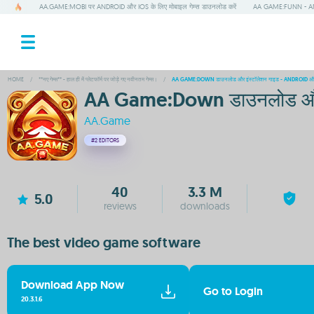
AA.GAME:MOBI पर ANDROID और IOS के लिए मोबाइल गेम्स डाउनलोड करें
AA GAME:FUNN - ANDR
HOME
/
**नए गेम्स** - हाल ही में प्लेटफॉर्म पर जोड़े गए नवीनतम गेम्स।
/
AA GAME:DOWN डाउनलोड और इंस्टॉलेशन गाइड - ANDROID और IOS
AA Game:Down डाउनलोड और इंस
AA.Game
#2
EDITORS
40
3.3 M
5.0
reviews
downloads
The best video game software
Download App Now
Go to Login
20.3.1.6