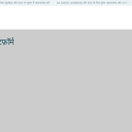
ेम्स एंड्रॉइड और IOS पर मुफ्त में डाउनलोड करें
AA GAME: ANDROID और IOS के लिए मुफ्त डाउनलोड और एक्सेस ग
ॉर्म