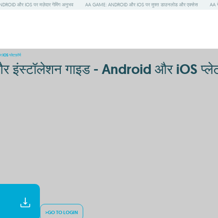
OID और IOS पर मज़ेदार गेमिंग अनुभव
AA GAME: ANDROID और IOS पर मुफ्त डाउनलोड और एक्सेस
AA ग
 प्लेटफ़ॉर्म
्टॉलेशन गाइड - Android और iOS प्लेटफ़
>GO TO LOGIN