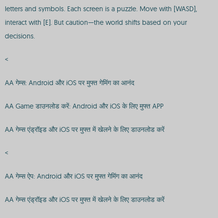
letters and symbols. Each screen is a puzzle. Move with [WASD],
interact with [E]. But caution—the world shifts based on your
decisions.
<
AA गेम्स: Android और iOS पर मुफ्त गेमिंग का आनंद
AA Game डाउनलोड करें: Android और iOS के लिए मुफ्त APP
AA गेम्स एंड्रॉइड और iOS पर मुफ्त में खेलने के लिए डाउनलोड करें
<
AA गेम्स ऐप: Android और iOS पर मुफ्त गेमिंग का आनंद
AA गेम्स एंड्रॉइड और iOS पर मुफ्त में खेलने के लिए डाउनलोड करें