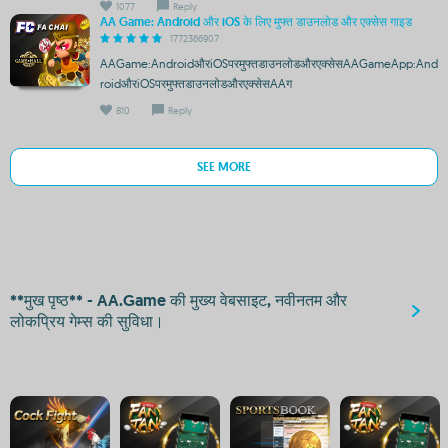
1077
Reply
AA Game: Android और iOS के लिए मुफ्त डाउनलोड और एक्सेस गाइड
1772366907
AAGame:AndroidऔरiOSपरमुफ्तडाउनलोडऔरएक्सेसAAGameApp:And
roidऔरiOSपरमुफ्तडाउनलोडऔरएक्सेसAAग
810
Reply
SEE MORE
**मुख पृष्ठ** - AA.Game की मुख्य वेबसाइट, नवीनतम और
लोकप्रिय गेम्स की सुविधा।