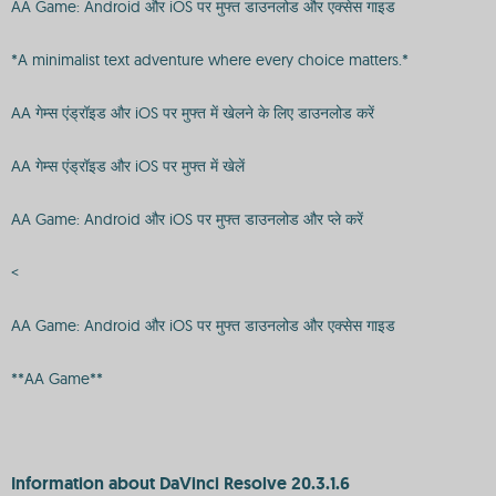
AA Game: Android और iOS पर मुफ्त डाउनलोड और एक्सेस गाइड
*A minimalist text adventure where every choice matters.*
AA गेम्स एंड्रॉइड और iOS पर मुफ्त में खेलने के लिए डाउनलोड करें
AA गेम्स एंड्रॉइड और iOS पर मुफ्त में खेलें
AA Game: Android और iOS पर मुफ्त डाउनलोड और प्ले करें
<
AA Game: Android और iOS पर मुफ्त डाउनलोड और एक्सेस गाइड
**AA Game**
Information about DaVinci Resolve 20.3.1.6