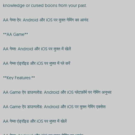
knowledge or cursed boons from your past.
AA गेम्स ऐप: Android और iOS पर मुफ्त गेमिंग का आनंद
**AA Game**
AA गेम्स: Android और iOS पर मुफ्त में खेलें
AA गेम्स एंड्रॉइड और iOS पर मुफ्त में प्ले करें
**Key Features:**
AA Game ऐप डाउनलोड: Android और iOS प्लेटफ़ॉर्म पर गेमिंग अनुभव
AA Game ऐप डाउनलोड: Android और iOS पर मुफ्त गेमिंग एक्सेस
AA गेम्स एंड्रॉइड और iOS पर मुफ्त में खेलें