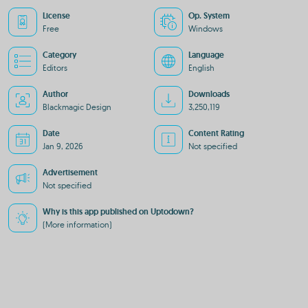
License
Op. System
Free
Windows
Category
Language
Editors
English
Author
Downloads
Blackmagic Design
3,250,119
Date
Content Rating
Jan 9, 2026
Not specified
Advertisement
Not specified
Why is this app published on Uptodown?
(More information)