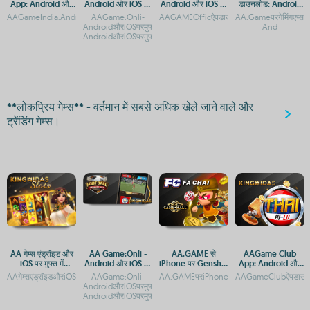
App: Android और
Android और iOS पर
Android और iOS पर
डाउनलोड: Android
iOS पर डाउनलोड करें
मुफ्त गेमिंग एप
डाउनलोड करें
और iOS प्लेटफ़ॉर्म पर
AAGameIndia:AndroidऔरiOSपरडाउनलोडकरेंऔरखेलेंAAGameIndiaApp:AndroidऔरiOSपर
AAGame:Onli-
AAGAMEOfficऐपडाउनलोड:AndroidऔरiOSप्लेट
AA.Gameपरगेमिंगएप्सऔ
गेमिंग अनुभव
AndroidऔरiOSपरमुफ्तगेमिंगएपAAGame:Onli-
And
AndroidऔरiOSपरमुफ्तगेमिंगएपीकेAAGame:
**लोकप्रिय गेम्स** - वर्तमान में सबसे अधिक खेले जाने वाले और
ट्रेंडिंग गेम्स।
AA गेम्स एंड्रॉइड और
AA Game:Onli -
AA.GAME से
AAGame Club
iOS पर मुफ्त में
Android और iOS पर
iPhone पर Genshin
App: Android और
डाउनलोड करने के लिए
मुफ्त गेमिंग एप
Impact APK
iOS पर डाउनलोड करें
AAगेम्सएंड्रॉइडऔरiOSपरमुफ्तमेंडाउनलोडकरेंAAGameडाउनलोडकरें:AndroidऔरiOSकेलिएमुफ्तगेमिं
AAGame:Onli-
AA.GAMEपरiPhoneकेलिएAPKडाउनलोडऔरइंस
AAGameClubऐपडाउनलो
डाउनलोड कैसे करें
AndroidऔरiOSपरमुफ्तगेमिंगएपAAGame:Onli-
AndroidऔरiOSपरमुफ्तडाउनलोडAAGame:Onli