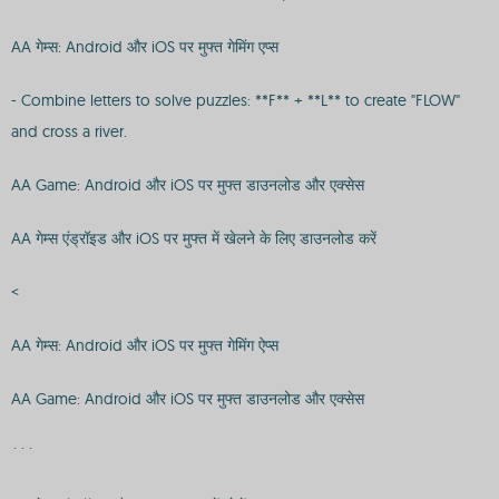
AA गेम्स: Android और iOS पर मुफ्त गेमिंग एप्स
- Combine letters to solve puzzles: **F** + **L** to create "FLOW"
and cross a river.
AA Game: Android और iOS पर मुफ्त डाउनलोड और एक्सेस
AA गेम्स एंड्रॉइड और iOS पर मुफ्त में खेलने के लिए डाउनलोड करें
<
AA गेम्स: Android और iOS पर मुफ्त गेमिंग ऐप्स
AA Game: Android और iOS पर मुफ्त डाउनलोड और एक्सेस
```