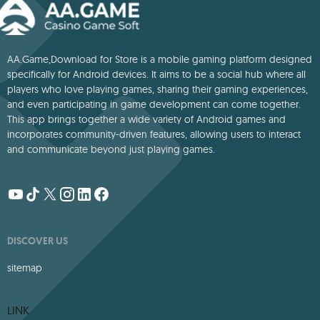
AA.Game,Download for Store is a mobile gaming platform designed
specifically for Android devices. It aims to be a social hub where all
players who love playing games, sharing their gaming experiences,
and even participating in game development can come together.
This app brings together a wide variety of Android games and
incorporates community-driven features, allowing users to interact
and communicate beyond just playing games.
DISCOVER US
sitemap
LINK