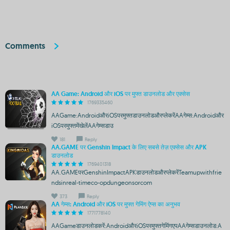
Comments
AA Game: Android और iOS पर मुफ्त डाउनलोड और एक्सेस
1769335460
AAGame:AndroidऔरiOSपरमुफ्तडाउनलोडऔरप्लेकरेंAAगेम्स:Androidऔर
iOSपरमुफ्तमेंखेलेंAAगेम्सडाउ
181
Reply
AA.GAME पर Genshin Impact के लिए सबसे तेज़ एक्सेस और APK
डाउनलोड
1769401318
AA.GAMEपरGenshinImpactAPKडाउनलोडऔरप्लेकरेंTeamupwithfrie
ndsinreal-timeco-opdungeonsorcom
373
Reply
AA गेम्स: Android और iOS पर मुफ्त गेमिंग ऐप्स का अनुभव
1771778140
AAGameडाउनलोडकरें:AndroidऔरiOSपरमुफ्तगेमिंगएपAAगेम्सडाउनलोड:A