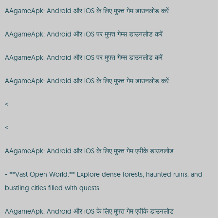
AAgameApk: Android और iOS के लिए मुफ्त गेम डाउनलोड करें
AAgameApk: Android और iOS पर मुफ्त गेम्स डाउनलोड करें
AAgameApk: Android और iOS पर मुफ्त गेम्स डाउनलोड करें
AAgameApk: Android और iOS के लिए मुफ्त गेम डाउनलोड करें
<
<
AAgameApk: Android और iOS के लिए मुफ्त गेम एपीके डाउनलोड
- **Vast Open World:** Explore dense forests, haunted ruins, and
bustling cities filled with quests.
AAgameApk: Android और iOS के लिए मुफ्त गेम एपीके डाउनलोड