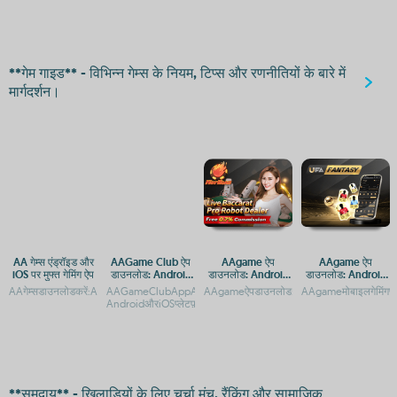
**गेम गाइड** - विभिन्न गेम्स के नियम, टिप्स और रणनीतियों के बारे में
मार्गदर्शन।
AA गेम्स एंड्रॉइड और
AAGame Club ऐप
AAgame ऐप
AAgame ऐप
iOS पर मुफ्त गेमिंग ऐप
डाउनलोड: Android
डाउनलोड: Android
डाउनलोड: Android
और iOS प्लेटफ़ॉर्म पर
और iOS प्लेटफ़ॉर्म पर
और iOS प्लेटफ़ॉर्म पर
AAगेम्सडाउनलोडकरें:AndroidऔरiOSकेलिएमुफ्तगेमिंगऐपAAगेम्सडाउनलोड:AndroidऔरiOSपरमुफ्तगेम
AAGameClubAppAPKडाउनलोड-
AAgameऐपडाउनलोड:AndroidऔरiOSप्लेटफ़ॉर्म
AAgameमोबाइलगेमिंगप
गेमिंग अनुभव
गेमिंग एक्सेस
गेमिंग एक्सेस
AndroidऔरiOSप्लेटफ़ॉर्मAAGameClubएप्पडाउनलोड:AndroidऔरiOSप्ल
**समुदाय** - खिलाड़ियों के लिए चर्चा मंच, रैंकिंग और सामाजिक