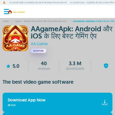
AA.GAME:MOBI पर ANDROID और IOS के लिए मोबाइल गेम्स डाउनलोड करें
AA GAME:FUNN - ANDROID और IOS पर मज़ेदार गेमिंग 
HOME
/
**समुदाय** - खिलाड़ियों के लिए चर्चा मंच, रैंकिंग और सामाजिक संपर्क क्षेत्र।
/
AAGAMEAPK: ANDROID और IOS के लिए बेस्ट गेमिंग 
AAgameApk: Android और
iOS के लिए बेस्ट गेमिंग ऐप
AA.Game
#2
EDITORS
40
3.3 M
5.0
reviews
downloads
The best video game software
Download App Now
20.3.1.6