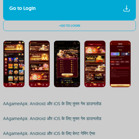
Go to Login
>GO TO LOGIN
AAgameApk: Android और iOS के लिए मुफ्त गेम डाउनलोड
AAgameApk: Android और iOS के लिए मुफ्त गेम डाउनलोड
AAgameApk: Android और iOS के लिए बेस्ट गेमिंग ऐप्स