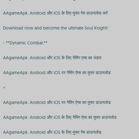
AAgameApk: Android और iOS के लिए मुफ्त गेम डाउनलोड करें
Download now and become the ultimate Soul Knight!
- **Dynamic Combat:**
AAgameApk: Android और iOS के लिए गेमिंग एप्स का भंडार
AAgameApk: Android और iOS पर गेमिंग ऐप्स का मुफ्त डाउनलोड
<
AAgameApk: Android और iOS पर गेमिंग ऐप्स का मुफ्त डाउनलोड
AAgameApk: Android और iOS के लिए गेमिंग ऐप्स का मुफ्त डाउनलोड
AAgameApk: Android और iOS के लिए मुफ्त गेम डाउनलोड