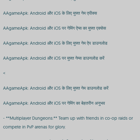
AAgameApk: Android और iOS के लिए मुफ्त गेम एपीक्स
AAgameApk: Android और iOS पर गेमिंग ऐप्स का मुफ्त एक्सेस
AAgameApk: Android और iOS के लिए मुफ्त गेम ऐप डाउनलोड
AAgameApk: Android और iOS पर मुफ्त गेम्स डाउनलोड करें
<
AAgameApk: Android और iOS के लिए मुफ्त गेम डाउनलोड करें
AAgameApk: Android और iOS पर गेमिंग का बेहतरीन अनुभव
- **Multiplayer Dungeons:** Team up with friends in co-op raids or
compete in PvP arenas for glory.