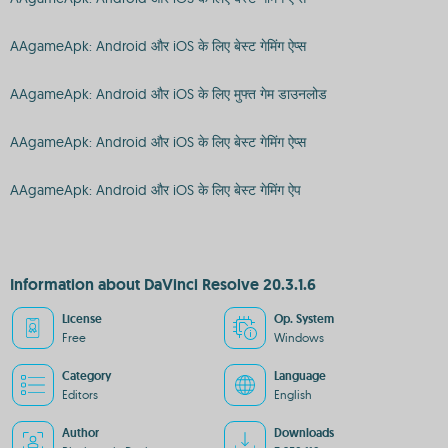
AAgameApk: Android और iOS के लिए बेस्ट गेमिंग ऐप्स
AAgameApk: Android और iOS के लिए मुफ्त गेम डाउनलोड
AAgameApk: Android और iOS के लिए बेस्ट गेमिंग ऐप्स
AAgameApk: Android और iOS के लिए बेस्ट गेमिंग ऐप
Information about DaVinci Resolve 20.3.1.6
License
Op. System
Free
Windows
Category
Language
Editors
English
Author
Downloads