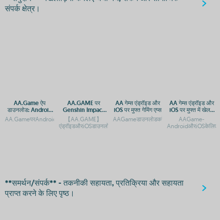
संपर्क क्षेत्र।
AA.Game ऐप
AA.GAME पर
AA गेम्स एंड्रॉइड और
AA गेम्स एंड्रॉइड और
डाउनलोड: Android
Genshin Impact
iOS पर मुफ्त गेमिंग एप्स
iOS पर मुफ्त में खेलने
और iOS प्लेटफ़ॉर्म पर
APK डाउनलोड और
के लिए डाउनलोड करें
AA.GameपरAndroidऔरiOSकेलिएगेमिंगऐप्सकाआनंदलेंAA.Gameपरमुफ्तगेम्सडाउनलोडकरें:Andr
【AA.GAME】
AAGameडाउनलोडकरें:AndroidऔरiOSकेलिएमुफ
AAGame-
गेमिंग एक्सेस
गेम एक्सेस गाइड
एंड्रॉइडऔरiOSडाउनलोडगाइड:ऐपऔरAPKएक्सेसAA.GAMEपरGenshinI
AndroidऔरiOSकेलिएमु
**समर्थन/संपर्क** - तकनीकी सहायता, प्रतिक्रिया और सहायता
प्राप्त करने के लिए पृष्ठ।