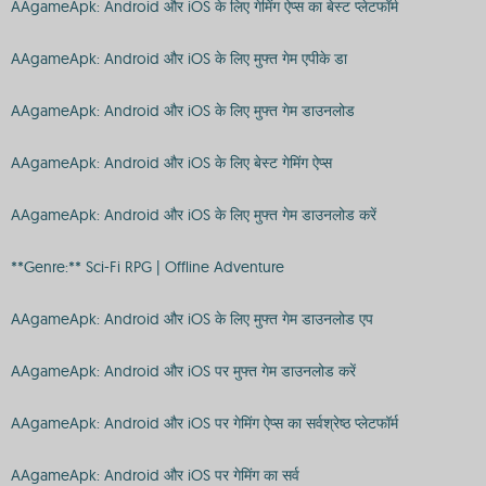
AAgameApk: Android और iOS के लिए गेमिंग ऐप्स का बेस्ट प्लेटफॉर्म
AAgameApk: Android और iOS के लिए मुफ्त गेम एपीके डा
AAgameApk: Android और iOS के लिए मुफ्त गेम डाउनलोड
AAgameApk: Android और iOS के लिए बेस्ट गेमिंग ऐप्स
AAgameApk: Android और iOS के लिए मुफ्त गेम डाउनलोड करें
**Genre:** Sci-Fi RPG | Offline Adventure
AAgameApk: Android और iOS के लिए मुफ्त गेम डाउनलोड एप
AAgameApk: Android और iOS पर मुफ्त गेम डाउनलोड करें
AAgameApk: Android और iOS पर गेमिंग ऐप्स का सर्वश्रेष्ठ प्लेटफॉर्म
AAgameApk: Android और iOS पर गेमिंग का सर्व