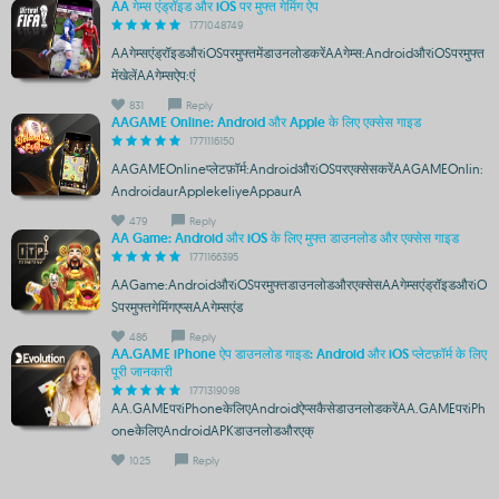
AA गेम्स एंड्रॉइड और iOS पर मुफ्त गेमिंग ऐप
1771048749
AAगेम्सएंड्रॉइडऔरiOSपरमुफ्तमेंडाउनलोडकरेंAAगेम्स:AndroidऔरiOSपरमुफ्त
मेंखेलेंAAगेम्सऐप:एं
831
Reply
AAGAME Online: Android और Apple के लिए एक्सेस गाइड
1771116150
AAGAMEOnlineप्लेटफ़ॉर्म:AndroidऔरiOSपरएक्सेसकरेंAAGAMEOnlin:
AndroidaurApplekeliyeAppaurA
479
Reply
AA Game: Android और iOS के लिए मुफ्त डाउनलोड और एक्सेस गाइड
1771166395
AAGame:AndroidऔरiOSपरमुफ्तडाउनलोडऔरएक्सेसAAगेम्सएंड्रॉइडऔरiO
Sपरमुफ्तगेमिंगएप्सAAगेम्सएंड
486
Reply
AA.GAME iPhone ऐप डाउनलोड गाइड: Android और iOS प्लेटफ़ॉर्म के लिए
पूरी जानकारी
1771319098
AA.GAMEपरiPhoneकेलिएAndroidऐप्सकैसेडाउनलोडकरेंAA.GAMEपरiPh
oneकेलिएAndroidAPKडाउनलोडऔरएक्
1025
Reply