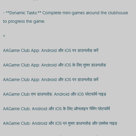
- **Dynamic Tasks:** Complete mini-games around the clubhouse
to progress the game.
<
AAGame Club App: Android और iOS पर डाउनलोड करें
AAGame Club App: Android और iOS के लिए मुफ्त डाउनलोड
AAGame Club App: Android और iOS पर डाउनलोड करें
AAGame Club एप्प डाउनलोड: Android और iOS प्लेटफॉर्म गाइड
AAGame Club: Android और iOS के लिए ऑनलाइन गेमिंग प्लेटफॉर्म
AAGame Club: Android और iOS पर मुफ्त डाउनलोड और एक्सेस गाइड