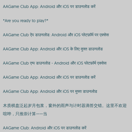
AAGame Club App: Android और iOS पर डाउनलोड करें
*Are you ready to play?*
AAGame Club ऐप डाउनलोड: Android और iOS प्लेटफ़ॉर्म पर एक्सेस
AAGame Club App: Android और iOS के लिए मुफ्त डाउनलोड
AAGame Club एप्प डाउनलोड - Android और iOS प्लेटफ़ॉर्म एक्सेस
AAGame Club App: Android और iOS पर डाउनलोड करें
AAGame Club App: Android और iOS पर मुफ्त डाउनलोड
木质棋盘泛起岁月包浆，窗外的雨声与计时器滴答交错。这里不欢迎
喧哗，只推崇计算——当
AAGame Club: Android और iOS पर डाउनलोड करें