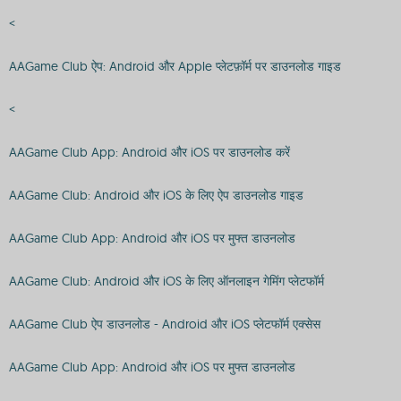
<
AAGame Club ऐप: Android और Apple प्लेटफ़ॉर्म पर डाउनलोड गाइड
<
AAGame Club App: Android और iOS पर डाउनलोड करें
AAGame Club: Android और iOS के लिए ऐप डाउनलोड गाइड
AAGame Club App: Android और iOS पर मुफ्त डाउनलोड
AAGame Club: Android और iOS के लिए ऑनलाइन गेमिंग प्लेटफॉर्म
AAGame Club ऐप डाउनलोड - Android और iOS प्लेटफॉर्म एक्सेस
AAGame Club App: Android और iOS पर मुफ्त डाउनलोड