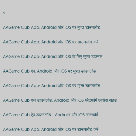
<
AAGame Club App: Android और iOS पर मुफ्त डाउनलोड
AAGame Club App: Android और iOS पर डाउनलोड करें
AAGame Club App: Android और iOS के लिए मुफ्त डाउनल
AAGame Club ऐप: Android और iOS पर मुफ्त डाउनलोड
AAGame Club App: Android और iOS पर मुफ्त डाउनलोड
AAGame Club एप्प डाउनलोड: Android और iOS प्लेटफ़ॉर्म एक्सेस गाइड
AAGame Club ऐप डाउनलोड - Android और iOS प्लेटफ़ॉर्म
AAGame Club App: Android और iOS पर डाउनलोड करें