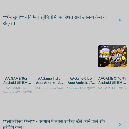
**गेम सूची** - विभिन्न श्रेणियों में व्यवस्थित सभी उपलब्ध गेम्स का
संग्रह।
AA.GAME:Stor -
AAGame India
AAGame Club
AAGAME Offic ऐप:
Android और iOS पर
App: Android और
App: Android और
Android और iOS पर
गेमिंग एक्सेस का
iOS पर डाउनलोड करें
iOS पर डाउनलोड करें
डाउनलोड करें
AA.GAME:Stor-
AAGameIndia:AndroidऔरiOSपरडाउनलोडकरेंऔरखेलेंAAGameIndi
AAGameClubऐपडाउनलोड:AndroidऔरiOSप्लेटफ
AAGAMEOfficऐप:And
प्लेटफ़ॉर्म
AndroidऔरiOSकेलिएमुफ्तऐपडाउनलोडकरेंAA.GAMEपरStorऐपडाउनलोडकरें:AndroidऔरiOSक
**लोकप्रिय गेम्स** - वर्तमान में सबसे अधिक खेले जाने वाले और
ट्रेंडिंग गेम्स।