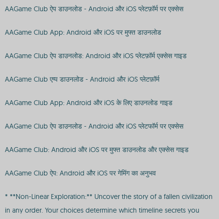
AAGame Club ऐप डाउनलोड - Android और iOS प्लेटफ़ॉर्म पर एक्सेस
AAGame Club App: Android और iOS पर मुफ्त डाउनलोड
AAGame Club ऐप डाउनलोड: Android और iOS प्लेटफ़ॉर्म एक्सेस गाइड
AAGame Club एप्प डाउनलोड - Android और iOS प्लेटफ़ॉर्म
AAGame Club App: Android और iOS के लिए डाउनलोड गाइड
AAGame Club ऐप डाउनलोड - Android और iOS प्लेटफॉर्म पर एक्सेस
AAGame Club: Android और iOS पर मुफ्त डाउनलोड और एक्सेस गाइड
AAGame Club ऐप: Android और iOS पर गेमिंग का अनुभव
* **Non-Linear Exploration:** Uncover the story of a fallen civilization
in any order. Your choices determine which timeline secrets you