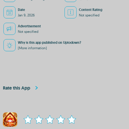
Date
Content Rating
Jan 9, 2026
Not specified
Advertisement
Not specified
Why is this app published on Uptodown?
(More information)
Rate this App