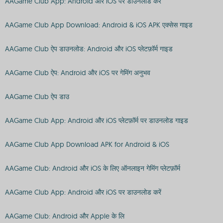
AAGame Club App: Android और iOS पर डाउनलोड करें
AAGame Club App Download: Android & iOS APK एक्सेस गाइड
AAGame Club ऐप डाउनलोड: Android और iOS प्लेटफ़ॉर्म गाइड
AAGame Club ऐप: Android और iOS पर गेमिंग अनुभव
AAGame Club ऐप डाउ
AAGame Club App: Android और iOS प्लेटफ़ॉर्म पर डाउनलोड गाइड
AAGame Club App Download APK for Android & iOS
AAGame Club: Android और iOS के लिए ऑनलाइन गेमिंग प्लेटफ़ॉर्म
AAGame Club App: Android और iOS पर डाउनलोड करें
AAGame Club: Android और Apple के लि