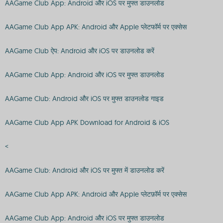
AAGame Club App: Android और iOS पर मुफ्त डाउनलोड
AAGame Club App APK: Android और Apple प्लेटफॉर्म पर एक्सेस
AAGame Club ऐप: Android और iOS पर डाउनलोड करें
AAGame Club App: Android और iOS पर मुफ्त डाउनलोड
AAGame Club: Android और iOS पर मुफ्त डाउनलोड गाइड
AAGame Club App APK Download for Android & iOS
<
AAGame Club: Android और iOS पर मुफ्त में डाउनलोड करें
AAGame Club App APK: Android और Apple प्लेटफ़ॉर्म पर एक्सेस
AAGame Club App: Android और iOS पर मुफ्त डाउनलोड