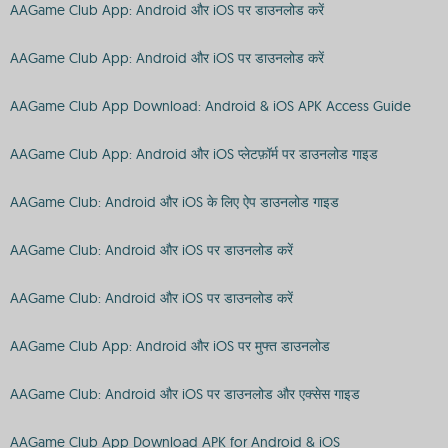
AAGame Club App: Android और iOS पर डाउनलोड करें
AAGame Club App: Android और iOS पर डाउनलोड करें
AAGame Club App Download: Android & iOS APK Access Guide
AAGame Club App: Android और iOS प्लेटफ़ॉर्म पर डाउनलोड गाइड
AAGame Club: Android और iOS के लिए ऐप डाउनलोड गाइड
AAGame Club: Android और iOS पर डाउनलोड करें
AAGame Club: Android और iOS पर डाउनलोड करें
AAGame Club App: Android और iOS पर मुफ्त डाउनलोड
AAGame Club: Android और iOS पर डाउनलोड और एक्सेस गाइड
AAGame Club App Download APK for Android & iOS