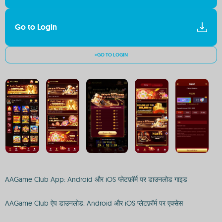
Go to Login
>GO TO LOGIN
AAGame Club App: Android और iOS प्लेटफ़ॉर्म पर डाउनलोड गाइड
AAGame Club ऐप डाउनलोड: Android और iOS प्लेटफ़ॉर्म पर एक्सेस