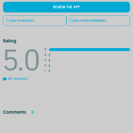
REVIEW THE APP
ADD TO WISHLIST
ADD TO RECOMMENDED
Rating
5.0
5
4
3
2
1
40 reviews
Comments