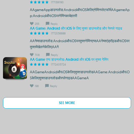
1771391190
AAgameAppडाउनलोड:AndroidऔरiOSकेलिएगेमिंगप्लेटफॉर्मAAgameAp
p:AndroidऔरiOSपरगेमिंगकाबेहतरी
255
Reply
AA Game: Android और iOS के लिए मुफ्त डाउनलोड और गेमप्ले गाइड
1772056688
AAगेम्सडाउनलोड:AndroidऔरiOSपरमुफ्तगेमिंगएप्सAAगेम्सएंड्रॉइडऔरiOSपर
मुफ्तमेंखेलनेकेलिएAAगे
708
Reply
AA Game एप्प डाउनलोड: Android और iOS पर मुफ्त गेमिंग
1772405724
AAGameAndroidऔरiOSकेलिएमुफ्तडाउनलोडAAGame:AndroidऔरiO
Sकेलिएमुफ्तडाउनलोडऔरप्लेगाइडAAGameA
198
Reply
SEE MORE