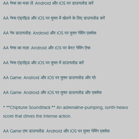
AA गेम्स का मज़ा लें: Android और iOS पर डाउनलोड करें
AA गेम्स एंड्रॉइड और iOS पर मुफ्त में खेलने के लिए डाउनलोड करें
AA गेम डाउनलोड: Android और iOS पर मुफ्त गेमिंग एक्सेस
AA गेम्स का मज़ा: Android और iOS पर बेस्ट गेमिंग ऐप्स
AA गेम्स एंड्रॉइड और iOS पर मुफ्त में डाउनलोड करें
AA Game: Android और iOS पर मुफ्त डाउनलोड और प्ले
AA Game: Android और iOS पर मुफ्त डाउनलोड और एक्सेस
* **Chiptune Soundtrack:** An adrenaline-pumping, synth-heavy
score that drives the intense action.
AA Game एप्प डाउनलोड: Android और iOS पर मुफ्त गेमिंग एक्सेस