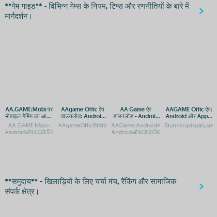
**गेम गाइड** - विभिन्न गेम्स के नियम, टिप्स और रणनीतियों के बारे में
मार्गदर्शन।
AA.GAME:Mobi पर
AAgame Offic ऐप
AA Game ऐप
AAGAME Offic ऐप:
मोबाइल गेमिंग का आनंद
डाउनलोड: Android
डाउनलोड - Android
Android और Apple
लें - Android और
और iOS प्लेटफ़ॉर्म पर
और iOS प्लेटफ़ॉर्म पर
पर डाउनलोड करें
AA.GAME:Mobi-
AAgameOfficऐपडाउनलोड:AndroidऔरiOSप्लेटफ़ॉर्मपरगेमिंगएक्सेसA
AAGame:AndroidऔरiOSकेलिएमुफ्तडाउनलोड
Stunningvisuals,sm
iOS के लिए एक्सेस करें
गेमिंग एक्सेस
मुफ्त गेमिंग
AndroidऔरiOSकेलिएमोबाइलऐपडाउनलोडगाइड
AndroidऔरiOSकेलिएमुफ्तडाउनलोडऔरएक
**समुदाय** - खिलाड़ियों के लिए चर्चा मंच, रैंकिंग और सामाजिक
संपर्क क्षेत्र।