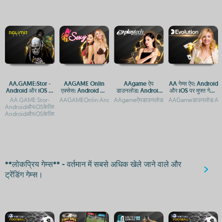
AA.GAME:Stor -
AAGAME Onlin
AAgame ऐप
AA गेम्स ऐप: Android
Android और iOS पर
एक्सेस: Android और
डाउनलोड: Android
और iOS पर मुफ्त गेमिंग
मुफ्त गेम्स डाउनलोड
Apple के लिए APP
और iOS प्लेटफ़ॉर्म पर
का आनंद
AA.GAME:Stor-
AAGAMEOnlin:AndroidऔरAppleप्लेटफ़ॉर्मपरएक्सेसऔरऐपडाउनलो
AAgameऐपडाउनलोड:AndroidऔरiOSप्लेटफ़ॉर्म
AAGameडाउनलोड:Androi
करें
और APK डाउनलोड
गेमिंग एक्सेस
AndroidऔरiOSकेलिएमुफ्तऐपडाउनलोडAA.GAME:Stor-
AndroidऔरiOSकेलिएआधिकारिकऐपडाउन
**लोकप्रिय गेम्स** - वर्तमान में सबसे अधिक खेले जाने वाले और
ट्रेंडिंग गेम्स।