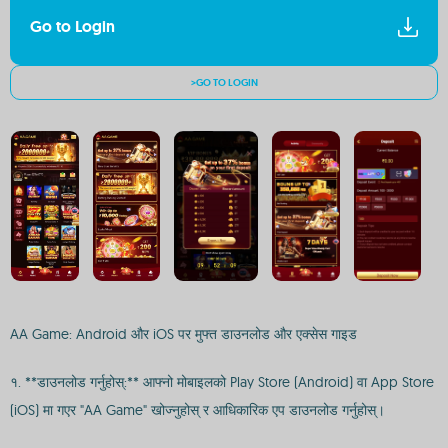
Go to Login
>GO TO LOGIN
AA Game: Android और iOS पर मुफ्त डाउनलोड और एक्सेस गाइड
१. **डाउनलोड गर्नुहोस्:** आफ्नो मोबाइलको Play Store (Android) वा App Store
(iOS) मा गएर "AA Game" खोज्नुहोस् र आधिकारिक एप डाउनलोड गर्नुहोस्।