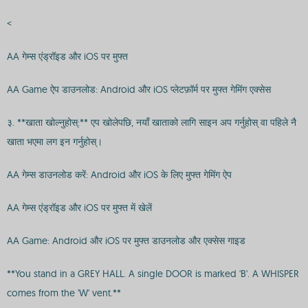
<
AA गेम्स एंड्रॉइड और iOS पर मुफ्त
AA Game ऐप डाउनलोड: Android और iOS प्लेटफ़ॉर्म पर मुफ्त गेमिंग एक्सेस
३. **खाता खोल्नुहोस्:** एप खोलेपछि, नयाँ खाताको लागि साइन अप गर्नुहोस् वा पहिले नै
खाता भएमा लग इन गर्नुहोस्।
AA गेम्स डाउनलोड करें: Android और iOS के लिए मुफ्त गेमिंग ऐप
AA गेम्स एंड्रॉइड और iOS पर मुफ्त में खेलें
AA Game: Android और iOS पर मुफ्त डाउनलोड और एक्सेस गाइड
**You stand in a GREY HALL. A single DOOR is marked 'B'. A WHISPER
comes from the 'W' vent.**