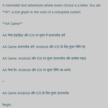
A minimalist text adventure where every choice is a letter. You are
**A**, a lost glyph in the void of a corrupted system.
**AA Game**
AA गेम्स एंड्रॉइड और iOS पर मुफ्त में डाउनलोड करें
AA Game डाउनलोड करें: Android और iOS के लिए मुफ्त गेमिंग ऐप
AA Game: Android और iOS पर मुफ्त डाउनलोड और एक्सेस गाइड
AA गेम्स ऐप: Android और iOS पर मुफ्त गेमिंग का आनंद
<
AA Game Android और iOS के लिए मुफ्त डाउनलोड
Begin.