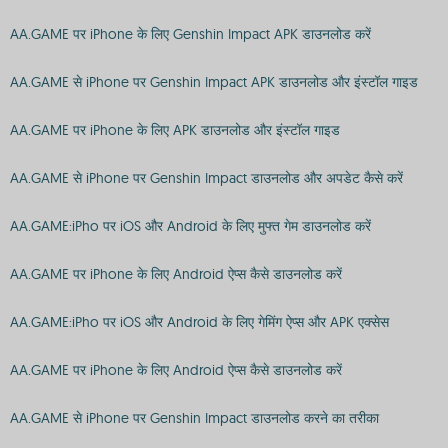
AA.GAME पर iPhone के लिए Genshin Impact APK डाउनलोड करें
AA.GAME से iPhone पर Genshin Impact APK डाउनलोड और इंस्टॉल गाइड
AA.GAME पर iPhone के लिए APK डाउनलोड और इंस्टॉल गाइड
AA.GAME से iPhone पर Genshin Impact डाउनलोड और अपडेट कैसे करें
AA.GAME:iPho पर iOS और Android के लिए मुफ्त गेम डाउनलोड करें
AA.GAME पर iPhone के लिए Android ऐप्स कैसे डाउनलोड करें
AA.GAME:iPho पर iOS और Android के लिए गेमिंग ऐप्स और APK एक्सेस
AA.GAME पर iPhone के लिए Android ऐप्स कैसे डाउनलोड करें
AA.GAME से iPhone पर Genshin Impact डाउनलोड करने का तरीका