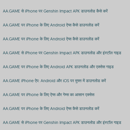
AA.GAME से iPhone पर Genshin Impact APK डाउनलोड कैसे करें
AA.GAME पर iPhone के लिए Android ऐप्स कैसे डाउनलोड करें
AA.GAME पर iPhone के लिए Android ऐप्स कैसे डाउनलोड करें
AA.GAME से iPhone पर Genshin Impact APK डाउनलोड और इंस्टॉल गाइड
AA.GAME पर iPhone के लिए Android APK डाउनलोड और एक्सेस गाइड
AA.GAME iPhone ऐप: Android और iOS पर मुफ्त में डाउनलोड करें
AA.GAME पर iPhone के लिए ऐप्स और गेम्स का आसान एक्सेस
AA.GAME पर iPhone के लिए Android ऐप्स कैसे डाउनलोड करें
AA.GAME से iPhone पर Genshin Impact APK डाउनलोड और इंस्टॉल गाइड