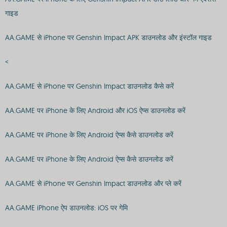
गाइड
AA.GAME से iPhone पर Genshin Impact APK डाउनलोड और इंस्टॉल गाइड
<
AA.GAME से iPhone पर Genshin Impact डाउनलोड कैसे करें
AA.GAME पर iPhone के लिए Android और iOS ऐप्स डाउनलोड करें
AA.GAME पर iPhone के लिए Android ऐप्स कैसे डाउनलोड करें
AA.GAME पर iPhone के लिए Android ऐप्स कैसे डाउनलोड करें
AA.GAME से iPhone पर Genshin Impact डाउनलोड और प्ले करें
AA.GAME iPhone ऐप डाउनलोड: iOS पर गेमि