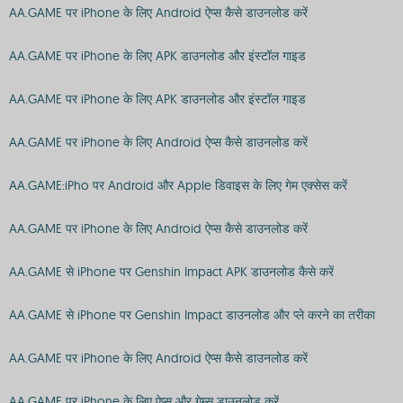
AA.GAME पर iPhone के लिए Android ऐप्स कैसे डाउनलोड करें
AA.GAME पर iPhone के लिए APK डाउनलोड और इंस्टॉल गाइड
AA.GAME पर iPhone के लिए APK डाउनलोड और इंस्टॉल गाइड
AA.GAME पर iPhone के लिए Android ऐप्स कैसे डाउनलोड करें
AA.GAME:iPho पर Android और Apple डिवाइस के लिए गेम एक्सेस करें
AA.GAME पर iPhone के लिए Android ऐप्स कैसे डाउनलोड करें
AA.GAME से iPhone पर Genshin Impact APK डाउनलोड कैसे करें
AA.GAME से iPhone पर Genshin Impact डाउनलोड और प्ले करने का तरीका
AA.GAME पर iPhone के लिए Android ऐप्स कैसे डाउनलोड करें
AA.GAME पर iPhone के लिए ऐप्स और गेम्स डाउनलोड करें