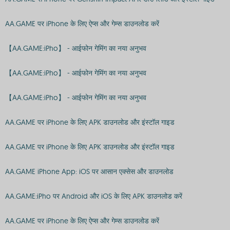
AA.GAME पर iPhone के लिए ऐप्स और गेम्स डाउनलोड करें
【AA.GAME:iPho】 - आईफोन गेमिंग का नया अनुभव
【AA.GAME:iPho】 - आईफोन गेमिंग का नया अनुभव
【AA.GAME:iPho】 - आईफोन गेमिंग का नया अनुभव
AA.GAME पर iPhone के लिए APK डाउनलोड और इंस्टॉल गाइड
AA.GAME पर iPhone के लिए APK डाउनलोड और इंस्टॉल गाइड
AA.GAME iPhone App: iOS पर आसान एक्सेस और डाउनलोड
AA.GAME:iPho पर Android और iOS के लिए APK डाउनलोड करें
AA.GAME पर iPhone के लिए ऐप्स और गेम्स डाउनलोड करें