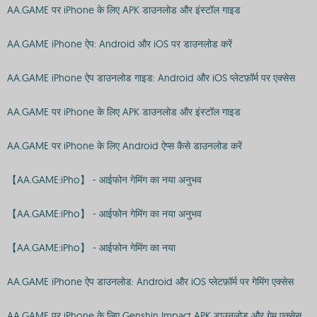
AA.GAME पर iPhone के लिए APK डाउनलोड और इंस्टॉल गाइड
AA.GAME iPhone ऐप: Android और iOS पर डाउनलोड करें
AA.GAME iPhone ऐप डाउनलोड गाइड: Android और iOS प्लेटफ़ॉर्म पर एक्सेस
AA.GAME पर iPhone के लिए APK डाउनलोड और इंस्टॉल गाइड
AA.GAME पर iPhone के लिए Android ऐप्स कैसे डाउनलोड करें
【AA.GAME:iPho】 - आईफोन गेमिंग का नया अनुभव
【AA.GAME:iPho】 - आईफोन गेमिंग का नया अनुभव
【AA.GAME:iPho】 - आईफोन गेमिंग का नया
AA.GAME iPhone ऐप डाउनलोड: Android और iOS प्लेटफ़ॉर्म पर गेमिंग एक्सेस
AA.GAME पर iPhone के लिए Genshin Impact APK डाउनलोड और गेम एक्सेस