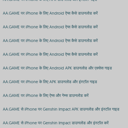
AA.GAME पर iPhone के लिए Android ऐप्स कैसे डाउनलोड करें
AA.GAME पर iPhone के लिए Android ऐप्स कैसे डाउनलोड करें
AA.GAME पर iPhone के लिए Android ऐप्स कैसे डाउनलोड करें
AA.GAME पर iPhone के लिए Android ऐप्स कैसे डाउनलोड करें
AA.GAME पर iPhone के लिए Android APK डाउनलोड और एक्सेस गाइड
AA.GAME पर iPhone के लिए APK डाउनलोड और इंस्टॉल गाइड
AA.GAME पर iPhone के लिए ऐप्स और गेम्स डाउनलोड करें
AA.GAME से iPhone पर Genshin Impact APK डाउनलोड और इंस्टॉल गाइड
AA.GAME से iPhone पर Genshin Impact डाउनलोड और इंस्टॉल करें