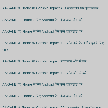
AA.GAME से iPhone पर Genshin Impact APK डाउनलोड और इंस्टॉल करें
AA.GAME पर iPhone के लिए Android ऐप्स कैसे डाउनलोड करें
AA.GAME पर iPhone के लिए Android ऐप्स कैसे डाउनलोड करें
AA.GAME से iPhone पर Genshin Impact डाउनलोड करें: ऐप्पल डिवाइस के लिए
गाइड
AA.GAME से iPhone पर Genshin Impact डाउनलोड और प्ले करें
AA.GAME से iPhone पर Genshin Impact डाउनलोड और प्ले करें
AA.GAME पर iPhone के लिए Android ऐप्स कैसे डाउनलोड करें
AA.GAME पर iPhone के लिए Android ऐप्स कैसे डाउनलोड करें
AA.GAME से iPhone पर Genshin Impact APK डाउनलोड और इंस्टॉल गाइड