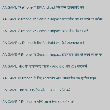
AA.GAME पर iPhone के लिए Android ऐप्स कैसे डाउनलोड करें
AA.GAME से iPhone पर Genshin Impact डाउनलोड और प्ले करने का तरीका
AA.GAME से iPhone पर Genshin Impact डाउनलोड और प्ले करें
AA.GAME पर iPhone के लिए Android ऐप्स कैसे डाउनलोड करें
AA.GAME से iPhone पर Genshin Impact डाउनलोड और प्ले करने का तरीका
AA.GAME:iPho ऐप डाउनलोड गाइड - Android और iOS प्लेटफॉर्म
AA.GAME पर iPhone के लिए Android APK डाउनलोड और एक्सेस गाइड
AA.GAME:iPho पर iOS ऐप्स और APK डाउनलोड करें
AA.GAME से iPhone पर APK फ़ाइलें कैसे डाउनलोड करें