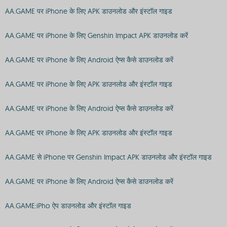
AA.GAME पर iPhone के लिए APK डाउनलोड और इंस्टॉल गाइड
AA.GAME पर iPhone के लिए Genshin Impact APK डाउनलोड करें
AA.GAME पर iPhone के लिए Android ऐप्स कैसे डाउनलोड करें
AA.GAME पर iPhone के लिए APK डाउनलोड और इंस्टॉल गाइड
AA.GAME पर iPhone के लिए Android ऐप्स कैसे डाउनलोड करें
AA.GAME पर iPhone के लिए APK डाउनलोड और इंस्टॉल गाइड
AA.GAME से iPhone पर Genshin Impact APK डाउनलोड और इंस्टॉल गाइड
AA.GAME पर iPhone के लिए Android ऐप्स कैसे डाउनलोड करें
AA.GAME:iPho ऐप डाउनलोड और इंस्टॉल गाइड