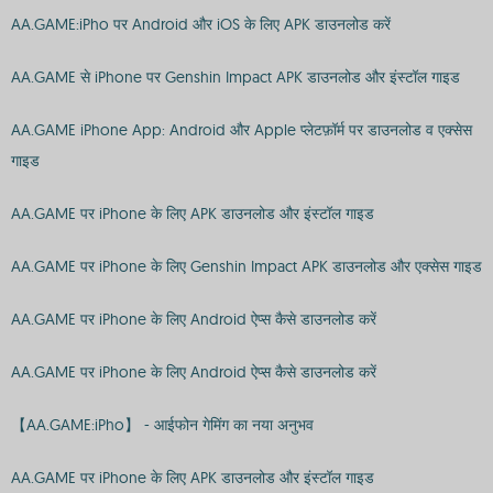
AA.GAME:iPho पर Android और iOS के लिए APK डाउनलोड करें
AA.GAME से iPhone पर Genshin Impact APK डाउनलोड और इंस्टॉल गाइड
AA.GAME iPhone App: Android और Apple प्लेटफ़ॉर्म पर डाउनलोड व एक्सेस
गाइड
AA.GAME पर iPhone के लिए APK डाउनलोड और इंस्टॉल गाइड
AA.GAME पर iPhone के लिए Genshin Impact APK डाउनलोड और एक्सेस गाइड
AA.GAME पर iPhone के लिए Android ऐप्स कैसे डाउनलोड करें
AA.GAME पर iPhone के लिए Android ऐप्स कैसे डाउनलोड करें
【AA.GAME:iPho】 - आईफोन गेमिंग का नया अनुभव
AA.GAME पर iPhone के लिए APK डाउनलोड और इंस्टॉल गाइड