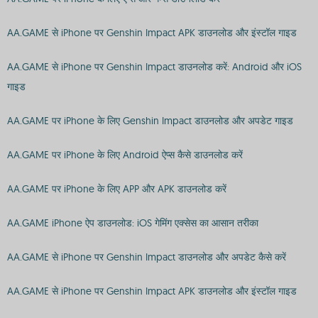
AA.GAME से iPhone पर Genshin Impact APK डाउनलोड और इंस्टॉल गाइड
AA.GAME से iPhone पर Genshin Impact डाउनलोड करें: Android और iOS
गाइड
AA.GAME पर iPhone के लिए Genshin Impact डाउनलोड और अपडेट गाइड
AA.GAME पर iPhone के लिए Android ऐप्स कैसे डाउनलोड करें
AA.GAME पर iPhone के लिए APP और APK डाउनलोड करें
AA.GAME iPhone ऐप डाउनलोड: iOS गेमिंग एक्सेस का आसान तरीका
AA.GAME से iPhone पर Genshin Impact डाउनलोड और अपडेट कैसे करें
AA.GAME से iPhone पर Genshin Impact APK डाउनलोड और इंस्टॉल गाइड