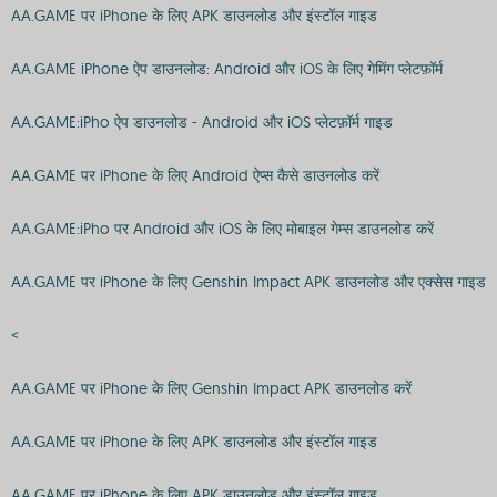
AA.GAME पर iPhone के लिए APK डाउनलोड और इंस्टॉल गाइड
AA.GAME iPhone ऐप डाउनलोड: Android और iOS के लिए गेमिंग प्लेटफ़ॉर्म
AA.GAME:iPho ऐप डाउनलोड - Android और iOS प्लेटफ़ॉर्म गाइड
AA.GAME पर iPhone के लिए Android ऐप्स कैसे डाउनलोड करें
AA.GAME:iPho पर Android और iOS के लिए मोबाइल गेम्स डाउनलोड करें
AA.GAME पर iPhone के लिए Genshin Impact APK डाउनलोड और एक्सेस गाइड
<
AA.GAME पर iPhone के लिए Genshin Impact APK डाउनलोड करें
AA.GAME पर iPhone के लिए APK डाउनलोड और इंस्टॉल गाइड
AA.GAME पर iPhone के लिए APK डाउनलोड और इंस्टॉल गाइड