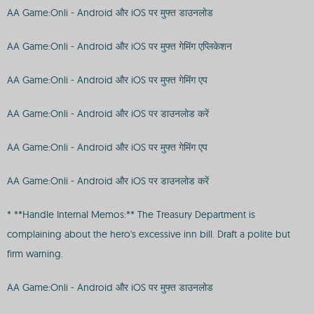
AA Game:Onli - Android और iOS पर मुफ्त डाउनलोड
AA Game:Onli - Android और iOS पर मुफ्त गेमिंग एप्लिकेशन
AA Game:Onli - Android और iOS पर मुफ्त गेमिंग एप
AA Game:Onli - Android और iOS पर डाउनलोड करें
AA Game:Onli - Android और iOS पर मुफ्त गेमिंग एप
AA Game:Onli - Android और iOS पर डाउनलोड करें
* **Handle Internal Memos:** The Treasury Department is
complaining about the hero's excessive inn bill. Draft a polite but
firm warning.
AA Game:Onli - Android और iOS पर मुफ्त डाउनलोड