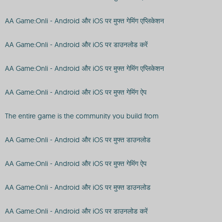
AA Game:Onli - Android और iOS पर मुफ्त गेमिंग एप्लिकेशन
AA Game:Onli - Android और iOS पर डाउनलोड करें
AA Game:Onli - Android और iOS पर मुफ्त गेमिंग एप्लिकेशन
AA Game:Onli - Android और iOS पर मुफ्त गेमिंग ऐप
The entire game is the community you build from
AA Game:Onli - Android और iOS पर मुफ्त डाउनलोड
AA Game:Onli - Android और iOS पर मुफ्त गेमिंग ऐप
AA Game:Onli - Android और iOS पर मुफ्त डाउनलोड
AA Game:Onli - Android और iOS पर डाउनलोड करें