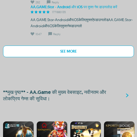
262
Reply
AA.GAME:Stor - Android और iOS पर मुफ्त गेम डाउनलोड करें
1771880135
AA.GAME:Stor-AndroidऔरiOSकेलिएमुफ्तऐपडाउनलोडAA.GAME:Stor-
AndroidऔरiOSकेलिएमुफ्तगेमडाउनलो
1047
Reply
SEE MORE
**मुख पृष्ठ** - AA.Game की मुख्य वेबसाइट, नवीनतम और
लोकप्रिय गेम्स की सुविधा।