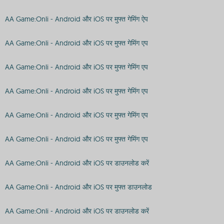
AA Game:Onli - Android और iOS पर मुफ्त गेमिंग ऐप
AA Game:Onli - Android और iOS पर मुफ्त गेमिंग एप
AA Game:Onli - Android और iOS पर मुफ्त गेमिंग एप
AA Game:Onli - Android और iOS पर मुफ्त गेमिंग एप
AA Game:Onli - Android और iOS पर मुफ्त गेमिंग एप
AA Game:Onli - Android और iOS पर मुफ्त गेमिंग एप
AA Game:Onli - Android और iOS पर डाउनलोड करें
AA Game:Onli - Android और iOS पर मुफ्त डाउनलोड
AA Game:Onli - Android और iOS पर डाउनलोड करें