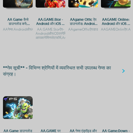
AA Game कैसे
AA.GAME:Stor -
AAgame Offic ऐप
AAGAME Online:
डाउनलोड करें:
Android और iOS पर
डाउनलोड: Android
Android और iOS के
Android और iOS
मुफ्त गेम डाउनलोड करें
और iOS प्लेटफ़ॉर्म पर
लिए ऐप डाउनलोड करें
AAगेम्स:AndroidऔरiOSपरमुफ्तगेमिंगकाआनंदAAगेम्स:AndroidऔरiOSपरमुफ्तगेमिंगकाआनंदAAगेम्सए
AA.GAME:Storऐप-
AAgameOfficऐपडाउनलोड:AndroidऔरiOSप्लेट
AAGAMEOnlinऐप:And
गाइड
एक्सेस गाइड
AndroidऔरiOSपरगेमिंगएक्सेसAA.GAME:Stor-
आपकागेमिंगप्लेटफॉर्म,AndroidऔरiOSप
**गेम सूची** - विभिन्न श्रेणियों में व्यवस्थित सभी उपलब्ध गेम्स का
संग्रह।
AA Game डाउनलोड
AA.GAME पर
AA गेम्स एंड्रॉइड और
AA Game:Down -