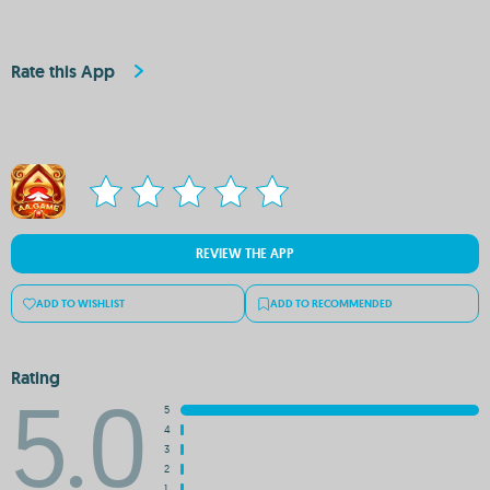
Rate this App
REVIEW THE APP
ADD TO WISHLIST
ADD TO RECOMMENDED
Rating
5.0
5
4
3
2
1