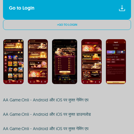
Go to Login
>GO TO LOGIN
AA Game:Onli - Android और iOS पर मुफ्त गेमिंग एप
AA Game:Onli - Android और iOS पर मुफ्त डाउनलोड
AA Game:Onli - Android और iOS पर मुफ्त गेमिंग एप