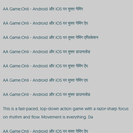
AA Game:Onli - Android और iOS पर मुफ्त गेमिंग
AA Game:Onli - Android और iOS पर मुफ्त गेमिंग ऐप
AA Game:Onli - Android और iOS पर मुफ्त गेमिंग एप्लिकेशन
AA Game:Onli - Android और iOS पर मुफ्त डाउनलोड
AA Game:Onli - Android और iOS पर मुफ्त गेमिंग ऐप
AA Game:Onli - Android और iOS पर मुफ्त गेमिंग एप
AA Game:Onli - Android और iOS पर मुफ्त डाउनलोड
This is a fast-paced, top-down action game with a razor-sharp focus
on rhythm and flow. Movement is everything. Da
AA Game:Onli - Android और iOS पर मुफ्त गेमिंग ऐप