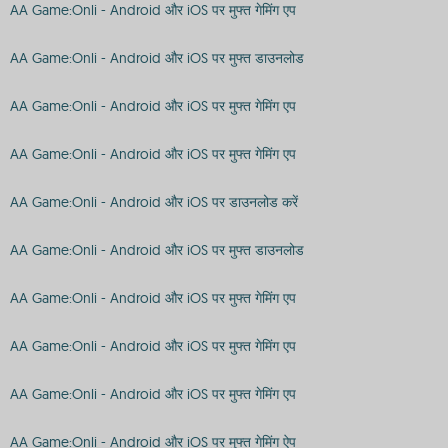
AA Game:Onli - Android और iOS पर मुफ्त गेमिंग एप
AA Game:Onli - Android और iOS पर मुफ्त डाउनलोड
AA Game:Onli - Android और iOS पर मुफ्त गेमिंग एप
AA Game:Onli - Android और iOS पर मुफ्त गेमिंग एप
AA Game:Onli - Android और iOS पर डाउनलोड करें
AA Game:Onli - Android और iOS पर मुफ्त डाउनलोड
AA Game:Onli - Android और iOS पर मुफ्त गेमिंग एप
AA Game:Onli - Android और iOS पर मुफ्त गेमिंग एप
AA Game:Onli - Android और iOS पर मुफ्त गेमिंग एप
AA Game:Onli - Android और iOS पर मुफ्त गेमिंग ऐप