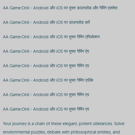
AA Game:Onli - Android और iOS पर मुफ्त डाउनलोड और गेमिंग एक्सेस
AA Game:Onli - Android और iOS पर डाउनलोड करें
AA Game:Onli - Android और iOS पर मुफ्त गेमिंग एप्लिकेशन
AA Game:Onli - Android और iOS पर मुफ्त गेमिंग ऐप
AA Game:Onli - Android और iOS पर मुफ्त गेमिंग एप
AA Game:Onli - Android और iOS पर मुफ्त गेमिंग एपीके
AA Game:Onli - Android और iOS पर मुफ्त गेमिंग एप
AA Game:Onli - Android और iOS पर मुफ्त गेमिंग एप
Your journey is a chain of these elegant, potent utterances. Solve
environmental puzzles, debate with philosophical entities, and