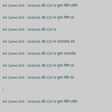
AA Game:Onli - Android और iOS पर मुफ्त गेमिंग एपीपी
AA Game:Onli - Android और iOS पर मुफ्त गेमिंग एप
AA Game:Onli - Android और iOS पर
AA Game:Onli - Android और iOS पर डाउनलोड करें
AA Game:Onli - Android और iOS पर मुफ्त डाउनलोड
AA Game:Onli - Android और iOS पर मुफ्त गेमिंग एप
AA Game:Onli - Android और iOS पर मुफ्त गेमिंग ऐप
<
AA Game:Onli - Android और iOS पर मुफ्त गेमिंग एपीके