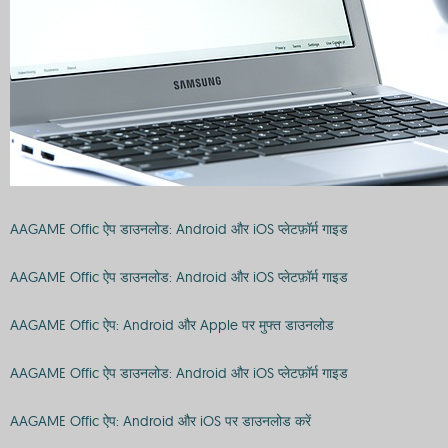
AAGAME Offic ऐप डाउनलोड: Android और iOS प्लेटफ़ॉर्म गाइड
AAGAME Offic ऐप डाउनलोड: Android और iOS प्लेटफ़ॉर्म गाइड
AAGAME Offic ऐप: Android और Apple पर मुफ्त डाउनलोड
AAGAME Offic ऐप डाउनलोड: Android और iOS प्लेटफ़ॉर्म गाइड
AAGAME Offic ऐप: Android और iOS पर डाउनलोड करें