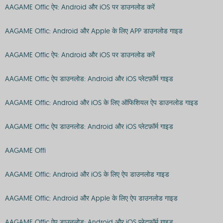
AAGAME Offic ऐप: Android और iOS पर डाउनलोड करें
AAGAME Offic: Android और Apple के लिए APP डाउनलोड गाइड
AAGAME Offic ऐप: Android और iOS पर डाउनलोड करें
AAGAME Offic ऐप डाउनलोड: Android और iOS प्लेटफ़ॉर्म गाइड
AAGAME Offic: Android और iOS के लिए ऑफिशियल ऐप डाउनलोड गाइड
AAGAME Offic ऐप डाउनलोड: Android और iOS प्लेटफ़ॉर्म गाइड
AAGAME Offi
AAGAME Offic: Android और iOS के लिए ऐप डाउनलोड गाइड
AAGAME Offic: Android और Apple के लिए ऐप डाउनलोड गाइड
AAGAME Offic ऐप डाउनलोड: Android और iOS प्लेटफ़ॉर्म गाइड