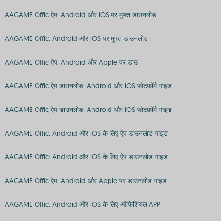
AAGAME Offic ऐप: Android और iOS पर मुफ्त डाउनलोड
AAGAME Offic: Android और iOS पर मुफ्त डाउनलोड
AAGAME Offic ऐप: Android और Apple पर डाउ
AAGAME Offic ऐप डाउनलोड: Android और iOS प्लेटफ़ॉर्म गाइड
AAGAME Offic ऐप डाउनलोड: Android और iOS प्लेटफ़ॉर्म गाइड
AAGAME Offic: Android और iOS के लिए ऐप डाउनलोड गाइड
AAGAME Offic: Android और iOS के लिए ऐप डाउनलोड गाइड
AAGAME Offic ऐप: Android और Apple पर डाउनलोड गाइड
AAGAME Offic: Android और iOS के लिए ऑफिशियल APP