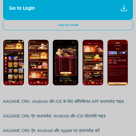
Go to Login
>GO TO LOGIN
AAGAME Offic: Android और iOS के लिए ऑफिशियल APP डाउनलोड गाइड
AAGAME Offic ऐप डाउनलोड: Android और iOS प्लेटफॉर्म गाइड
AAGAME Offic ऐप: Android और Apple पर डाउनलोड करें