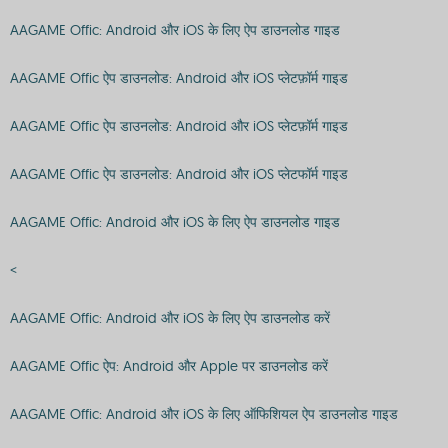
AAGAME Offic: Android और iOS के लिए ऐप डाउनलोड गाइड
AAGAME Offic ऐप डाउनलोड: Android और iOS प्लेटफ़ॉर्म गाइड
AAGAME Offic ऐप डाउनलोड: Android और iOS प्लेटफ़ॉर्म गाइड
AAGAME Offic ऐप डाउनलोड: Android और iOS प्लेटफॉर्म गाइड
AAGAME Offic: Android और iOS के लिए ऐप डाउनलोड गाइड
<
AAGAME Offic: Android और iOS के लिए ऐप डाउनलोड करें
AAGAME Offic ऐप: Android और Apple पर डाउनलोड करें
AAGAME Offic: Android और iOS के लिए ऑफिशियल ऐप डाउनलोड गाइड