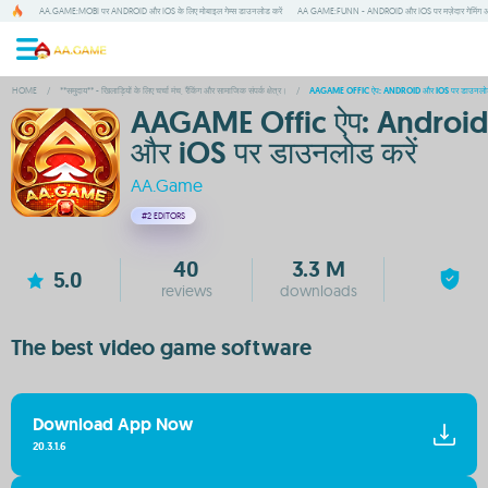
AA.GAME:MOBI पर ANDROID और IOS के लिए मोबाइल गेम्स डाउनलोड करें
AA GAME:FUNN - ANDROID और IOS पर मज़ेदार गेमिंग 
HOME
/
**समुदाय** - खिलाड़ियों के लिए चर्चा मंच, रैंकिंग और सामाजिक संपर्क क्षेत्र।
/
AAGAME OFFIC ऐप: ANDROID और IOS पर डाउनलोड 
AAGAME Offic ऐप: Android
और iOS पर डाउनलोड करें
AA.Game
#2
EDITORS
40
3.3 M
5.0
reviews
downloads
The best video game software
Download App Now
20.3.1.6