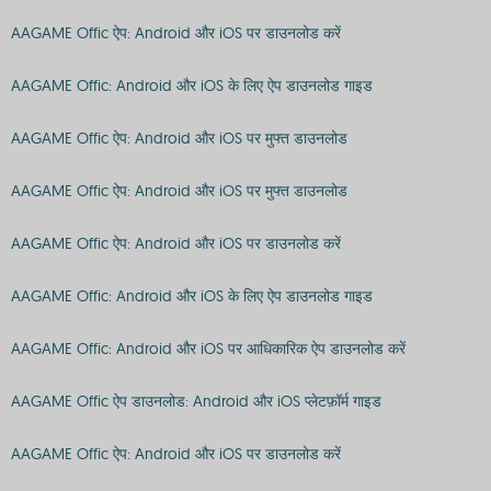
AAGAME Offic ऐप: Android और iOS पर डाउनलोड करें
AAGAME Offic: Android और iOS के लिए ऐप डाउनलोड गाइड
AAGAME Offic ऐप: Android और iOS पर मुफ्त डाउनलोड
AAGAME Offic ऐप: Android और iOS पर मुफ्त डाउनलोड
AAGAME Offic ऐप: Android और iOS पर डाउनलोड करें
AAGAME Offic: Android और iOS के लिए ऐप डाउनलोड गाइड
AAGAME Offic: Android और iOS पर आधिकारिक ऐप डाउनलोड करें
AAGAME Offic ऐप डाउनलोड: Android और iOS प्लेटफ़ॉर्म गाइड
AAGAME Offic ऐप: Android और iOS पर डाउनलोड करें