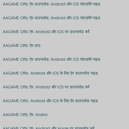
AAGAME Offic ऐप डाउनलोड: Android और iOS प्लेटफ़ॉर्म गाइड
AAGAME Offic ऐप डाउनलोड: Android और iOS प्लेटफ़ॉर्म गाइड
AAGAME Offic ऐप: Android और iOS पर डाउनलोड करें
AAGAME Offic ऐप डाउ
AAGAME Offic ऐप डाउनलोड: Android और iOS प्लेटफ़ॉर्म गाइड
AAGAME Offic: Android और iOS के लिए ऐप डाउनलोड गाइड
AAGAME Offic ऐप: Android और iOS पर डाउनलोड करें
AAGAME Offic: Android और iOS के लिए ऐप डाउनलोड गाइड
AAGAME Offic ऐप: Androi
AAGAME Offic ऐप: Android और Apple पर डाउनलोड करें