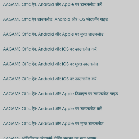
AAGAME Offic ऐप: Android और Apple पर डाउनलोड करें
AAGAME Offic ऐप डाउनलोड: Android और iOS प्लेटफ़ॉर्म गाइड
AAGAME Offic ऐप: Android और Apple पर मुफ्त डाउनलोड
AAGAME Offic ऐप: Android और iOS पर डाउनलोड करें
AAGAME Offic ऐप: Android और iOS पर मुफ्त डाउनलोड
AAGAME Offic ऐप: Android और iOS पर डाउनलोड करें
AAGAME Offic ऐप: Android और Apple डिवाइस पर डाउनलोड गाइड
AAGAME Offic ऐप: Android और Apple पर डाउनलोड करें
AAGAME Offic ऐप: Android और Apple पर मुफ्त डाउनलोड
AAGAME ऑफिशियल प्लेटफॉर्म: गेमिंग अनुभव का नया आयाम