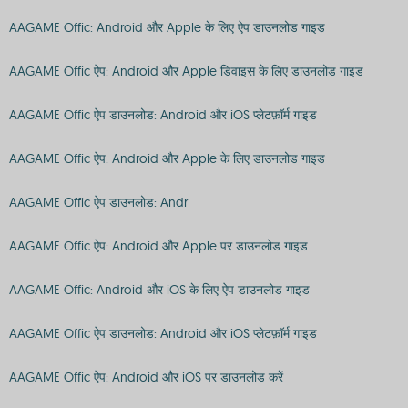
AAGAME Offic: Android और Apple के लिए ऐप डाउनलोड गाइड
AAGAME Offic ऐप: Android और Apple डिवाइस के लिए डाउनलोड गाइड
AAGAME Offic ऐप डाउनलोड: Android और iOS प्लेटफ़ॉर्म गाइड
AAGAME Offic ऐप: Android और Apple के लिए डाउनलोड गाइड
AAGAME Offic ऐप डाउनलोड: Andr
AAGAME Offic ऐप: Android और Apple पर डाउनलोड गाइड
AAGAME Offic: Android और iOS के लिए ऐप डाउनलोड गाइड
AAGAME Offic ऐप डाउनलोड: Android और iOS प्लेटफ़ॉर्म गाइड
AAGAME Offic ऐप: Android और iOS पर डाउनलोड करें