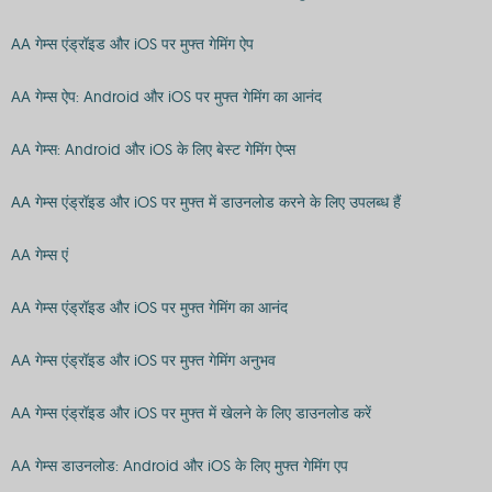
AA गेम्स एंड्रॉइड और iOS पर मुफ्त गेमिंग ऐप
AA गेम्स ऐप: Android और iOS पर मुफ्त गेमिंग का आनंद
AA गेम्स: Android और iOS के लिए बेस्ट गेमिंग ऐप्स
AA गेम्स एंड्रॉइड और iOS पर मुफ्त में डाउनलोड करने के लिए उपलब्ध हैं
AA गेम्स एं
AA गेम्स एंड्रॉइड और iOS पर मुफ्त गेमिंग का आनंद
AA गेम्स एंड्रॉइड और iOS पर मुफ्त गेमिंग अनुभव
AA गेम्स एंड्रॉइड और iOS पर मुफ्त में खेलने के लिए डाउनलोड करें
AA गेम्स डाउनलोड: Android और iOS के लिए मुफ्त गेमिंग एप