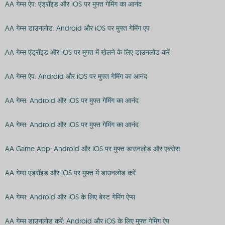
AA गेम्स ऐप: एंड्रॉइड और iOS पर मुफ्त गेमिंग का आनंद
AA गेम्स डाउनलोड: Android और iOS पर मुफ्त गेमिंग एप
AA गेम्स एंड्रॉइड और iOS पर मुफ्त में खेलने के लिए डाउनलोड करें
AA गेम्स ऐप: Android और iOS पर मुफ्त गेमिंग का आनंद
AA गेम्स: Android और iOS पर मुफ्त गेमिंग का आनंद
AA गेम्स: Android और iOS पर मुफ्त गेमिंग का आनंद
AA Game App: Android और iOS पर मुफ्त डाउनलोड और एक्सेस
AA गेम्स एंड्रॉइड और iOS पर मुफ्त में डाउनलोड करें
AA गेम्स: Android और iOS के लिए बेस्ट गेमिंग ऐप्स
AA गेम्स डाउनलोड करें: Android और iOS के लिए मुफ्त गेमिंग ऐप