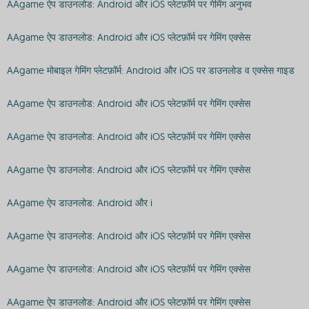
AAgame ऐप डाउनलोड: Android और iOS प्लेटफ़ॉर्म पर गेमिंग अनुभव
AAgame ऐप डाउनलोड: Android और iOS प्लेटफ़ॉर्म पर गेमिंग एक्सेस
AAgame मोबाइल गेमिंग प्लेटफ़ॉर्म: Android और iOS पर डाउनलोड व एक्सेस गाइड
AAgame ऐप डाउनलोड: Android और iOS प्लेटफ़ॉर्म पर गेमिंग एक्सेस
AAgame ऐप डाउनलोड: Android और iOS प्लेटफ़ॉर्म पर गेमिंग एक्सेस
AAgame ऐप डाउनलोड: Android और iOS प्लेटफ़ॉर्म पर गेमिंग एक्सेस
AAgame ऐप डाउनलोड: Android और i
AAgame ऐप डाउनलोड: Android और iOS प्लेटफ़ॉर्म पर गेमिंग एक्सेस
AAgame ऐप डाउनलोड: Android और iOS प्लेटफ़ॉर्म पर गेमिंग एक्सेस
AAgame ऐप डाउनलोड: Android और iOS प्लेटफ़ॉर्म पर गेमिंग एक्सेस