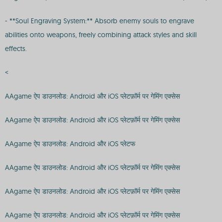
- **Soul Engraving System:** Absorb enemy souls to engrave
abilities onto weapons, freely combining attack styles and skill
effects.
<
AAgame ऐप डाउनलोड: Android और iOS प्लेटफ़ॉर्म पर गेमिंग एक्सेस
AAgame ऐप डाउनलोड: Android और iOS प्लेटफ़ॉर्म पर गेमिंग एक्सेस
AAgame ऐप डाउनलोड: Android और iOS प्लेटफ
AAgame ऐप डाउनलोड: Android और iOS प्लेटफ़ॉर्म पर गेमिंग एक्सेस
AAgame ऐप डाउनलोड: Android और iOS प्लेटफ़ॉर्म पर गेमिंग एक्सेस
AAgame ऐप डाउनलोड: Android और iOS प्लेटफ़ॉर्म पर गेमिंग एक्सेस