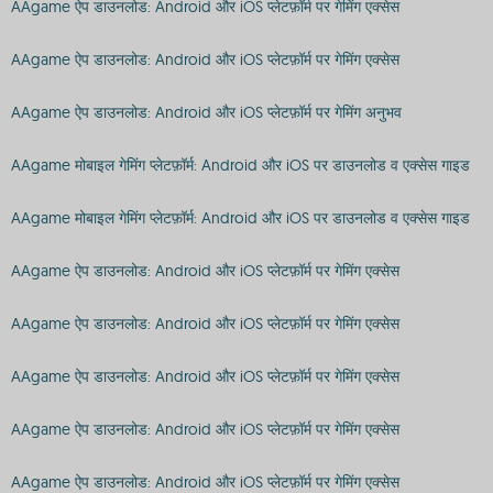
AAgame ऐप डाउनलोड: Android और iOS प्लेटफ़ॉर्म पर गेमिंग एक्सेस
AAgame ऐप डाउनलोड: Android और iOS प्लेटफ़ॉर्म पर गेमिंग एक्सेस
AAgame ऐप डाउनलोड: Android और iOS प्लेटफ़ॉर्म पर गेमिंग अनुभव
AAgame मोबाइल गेमिंग प्लेटफ़ॉर्म: Android और iOS पर डाउनलोड व एक्सेस गाइड
AAgame मोबाइल गेमिंग प्लेटफ़ॉर्म: Android और iOS पर डाउनलोड व एक्सेस गाइड
AAgame ऐप डाउनलोड: Android और iOS प्लेटफ़ॉर्म पर गेमिंग एक्सेस
AAgame ऐप डाउनलोड: Android और iOS प्लेटफ़ॉर्म पर गेमिंग एक्सेस
AAgame ऐप डाउनलोड: Android और iOS प्लेटफ़ॉर्म पर गेमिंग एक्सेस
AAgame ऐप डाउनलोड: Android और iOS प्लेटफ़ॉर्म पर गेमिंग एक्सेस
AAgame ऐप डाउनलोड: Android और iOS प्लेटफ़ॉर्म पर गेमिंग एक्सेस