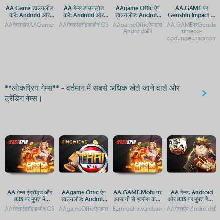
AA Game डाउनलोड
AA गेम्स डाउनलोड
AAgame Offic ऐप
AA.GAME पर
करें: Android और
करें: Android और
डाउनलोड: Android
Genshin Impact के
iOS के लिए मुफ्त गेमिंग
iOS के लिए मुफ्त गेमिंग
और iOS प्लेटफ़ॉर्म पर
लिए सबसे तेज़ एक्सेस
AAगेम्सडाउAAGame:AndroidऔरiOSपरमुफ्तडाउनलोडऔरएक्सेसगाइडAAगेम्सएंड्रॉइडऔरiOSपरमुफ्त
AAगेम्सएंड्रॉइडऔरiOSपरमुफ्तमेंखेलनेकेलिएडाउनलोडकरेंAAगेम्सएंड्रॉइडऔरiO
AAgameOfficऐपडाउनलोड:AndroidऔरiOSप्लेटफ़
AA.GAMEपरGenshinIm
ऐप
ऐप
एक्सेस गाइड
और APK डाउनलोड
Androidऔर
timeco-
opdungeonsorcom
**लोकप्रिय गेम्स** - वर्तमान में सबसे अधिक खेले जाने वाले और
ट्रेंडिंग गेम्स।
AA गेम्स एंड्रॉइड और
AAgame Offic ऐप
AA.GAME:Mobi पर
AA गेम्स: Android
iOS पर मुफ्त में
डाउनलोड: Android
आसानी से एक्सेस करें -
और iOS पर मुफ्त गेमिंग
डाउनलोड करें
और iOS प्लेटफ़ॉर्म पर
Android और iOS ऐप
एप्स और APK
AAगेम्सएंड्रॉइडऔरiOSपरमुफ्तमेंखेलनेकेलिएडाउनलोडकरेंAAगेम्सडाउनलोडकरें:AndroidऔरiOSकेलिए
AAgameOfficऐपडाउनलोड:AndroidऔरiOSप्लेटफ़ॉर्मपरएक्सेसगाइडA
Earnrealrewardsasyouplay.Manageyourdig
AAगेम्सऐप:AndroidऔरiO
गेमिंग एक्सेस
डाउनलोड
डाउनलोड