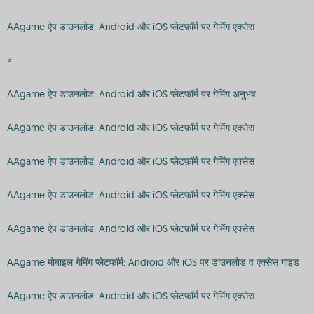
AAgame ऐप डाउनलोड: Android और iOS प्लेटफ़ॉर्म पर गेमिंग एक्सेस
<
AAgame ऐप डाउनलोड: Android और iOS प्लेटफ़ॉर्म पर गेमिंग अनुभव
AAgame ऐप डाउनलोड: Android और iOS प्लेटफ़ॉर्म पर गेमिंग एक्सेस
AAgame ऐप डाउनलोड: Android और iOS प्लेटफ़ॉर्म पर गेमिंग एक्सेस
AAgame ऐप डाउनलोड: Android और iOS प्लेटफ़ॉर्म पर गेमिंग एक्सेस
AAgame ऐप डाउनलोड: Android और iOS प्लेटफ़ॉर्म पर गेमिंग एक्सेस
AAgame मोबाइल गेमिंग प्लेटफॉर्म: Android और iOS पर डाउनलोड व एक्सेस गाइड
AAgame ऐप डाउनलोड: Android और iOS प्लेटफ़ॉर्म पर गेमिंग एक्सेस