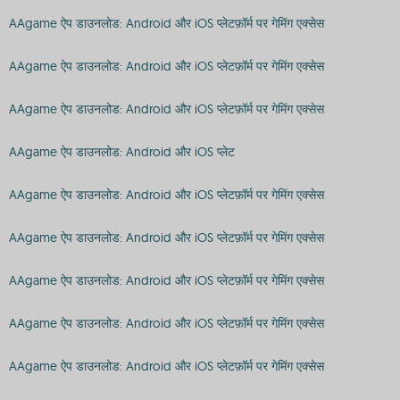
AAgame ऐप डाउनलोड: Android और iOS प्लेटफ़ॉर्म पर गेमिंग एक्सेस
AAgame ऐप डाउनलोड: Android और iOS प्लेटफ़ॉर्म पर गेमिंग एक्सेस
AAgame ऐप डाउनलोड: Android और iOS प्लेटफ़ॉर्म पर गेमिंग एक्सेस
AAgame ऐप डाउनलोड: Android और iOS प्लेट
AAgame ऐप डाउनलोड: Android और iOS प्लेटफ़ॉर्म पर गेमिंग एक्सेस
AAgame ऐप डाउनलोड: Android और iOS प्लेटफ़ॉर्म पर गेमिंग एक्सेस
AAgame ऐप डाउनलोड: Android और iOS प्लेटफ़ॉर्म पर गेमिंग एक्सेस
AAgame ऐप डाउनलोड: Android और iOS प्लेटफ़ॉर्म पर गेमिंग एक्सेस
AAgame ऐप डाउनलोड: Android और iOS प्लेटफ़ॉर्म पर गेमिंग एक्सेस