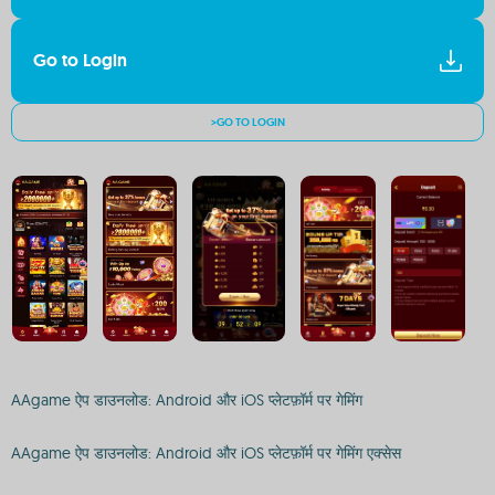
Go to Login
>GO TO LOGIN
AAgame ऐप डाउनलोड: Android और iOS प्लेटफ़ॉर्म पर गेमिंग
AAgame ऐप डाउनलोड: Android और iOS प्लेटफ़ॉर्म पर गेमिंग एक्सेस