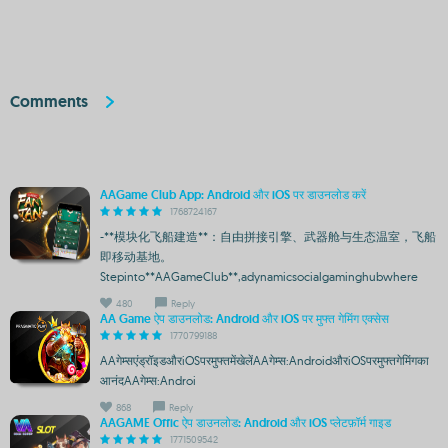
Comments
AAGame Club App: Android और iOS पर डाउनलोड करें
1768724167
-**模块化飞船建造**：自由拼接引擎、武器舱与生态温室，飞船
即移动基地。
Stepinto**AAGameClub**,adynamicsocialgaminghubwhere
480
Reply
AA Game ऐप डाउनलोड: Android और iOS पर मुफ्त गेमिंग एक्सेस
1770799188
AAगेम्सएंड्रॉइडऔरiOSपरमुफ्तमेंखेलेंAAगेम्स:AndroidऔरiOSपरमुफ्तगेमिंगका
आनंदAAगेम्स:Androi
868
Reply
AAGAME Offic ऐप डाउनलोड: Android और iOS प्लेटफ़ॉर्म गाइड
1771509542