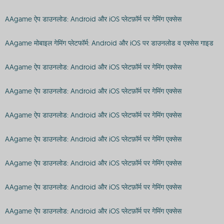
AAgame ऐप डाउनलोड: Android और iOS प्लेटफ़ॉर्म पर गेमिंग एक्सेस
AAgame मोबाइल गेमिंग प्लेटफॉर्म: Android और iOS पर डाउनलोड व एक्सेस गाइड
AAgame ऐप डाउनलोड: Android और iOS प्लेटफ़ॉर्म पर गेमिंग एक्सेस
AAgame ऐप डाउनलोड: Android और iOS प्लेटफ़ॉर्म पर गेमिंग एक्सेस
AAgame ऐप डाउनलोड: Android और iOS प्लेटफॉर्म पर गेमिंग एक्सेस
AAgame ऐप डाउनलोड: Android और iOS प्लेटफ़ॉर्म पर गेमिंग एक्सेस
AAgame ऐप डाउनलोड: Android और iOS प्लेटफ़ॉर्म पर गेमिंग एक्सेस
AAgame ऐप डाउनलोड: Android और iOS प्लेटफ़ॉर्म पर गेमिंग एक्सेस
AAgame ऐप डाउनलोड: Android और iOS प्लेटफ़ॉर्म पर गेमिंग एक्सेस