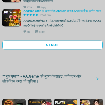
लिएमुफ्तडाउनलोडऔरगेमप्लेगा
1039
Reply
AAgame Offic ऐप डाउनलोड: Android और iOS प्लेटफ़ॉर्म पर एक्सेस गाइड
1772367692
AAgameOfficऐपडाउनलोड:AndroidऔरiOSप्लेटफ़ॉर्मपरएक्सेसगाइडAAga
meOfficऐपडाउनलोड:AndroidऔरiO
168
Reply
SEE MORE
**मुख पृष्ठ** - AA.Game की मुख्य वेबसाइट, नवीनतम और
लोकप्रिय गेम्स की सुविधा।