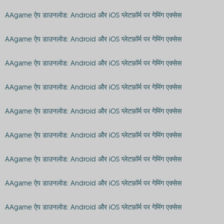
AAgame ऐप डाउनलोड: Android और iOS प्लेटफ़ॉर्म पर गेमिंग एक्सेस
AAgame ऐप डाउनलोड: Android और iOS प्लेटफ़ॉर्म पर गेमिंग एक्सेस
AAgame ऐप डाउनलोड: Android और iOS प्लेटफ़ॉर्म पर गेमिंग एक्सेस
AAgame ऐप डाउनलोड: Android और iOS प्लेटफ़ॉर्म पर गेमिंग एक्सेस
AAgame ऐप डाउनलोड: Android और iOS प्लेटफ़ॉर्म पर गेमिंग एक्सेस
AAgame ऐप डाउनलोड: Android और iOS प्लेटफ़ॉर्म पर गेमिंग एक्सेस
AAgame ऐप डाउनलोड: Android और iOS प्लेटफ़ॉर्म पर गेमिंग एक्सेस
AAgame ऐप डाउनलोड: Android और iOS प्लेटफ़ॉर्म पर गेमिंग एक्सेस
AAgame ऐप डाउनलोड: Android और iOS प्लेटफ़ॉर्म पर गेमिंग एक्सेस