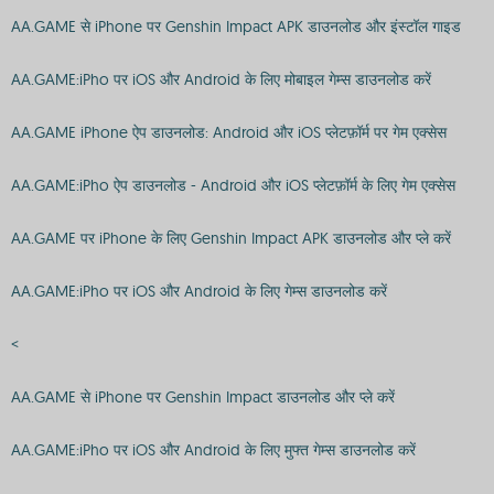
AA.GAME से iPhone पर Genshin Impact APK डाउनलोड और इंस्टॉल गाइड
AA.GAME:iPho पर iOS और Android के लिए मोबाइल गेम्स डाउनलोड करें
AA.GAME iPhone ऐप डाउनलोड: Android और iOS प्लेटफ़ॉर्म पर गेम एक्सेस
AA.GAME:iPho ऐप डाउनलोड - Android और iOS प्लेटफ़ॉर्म के लिए गेम एक्सेस
AA.GAME पर iPhone के लिए Genshin Impact APK डाउनलोड और प्ले करें
AA.GAME:iPho पर iOS और Android के लिए गेम्स डाउनलोड करें
<
AA.GAME से iPhone पर Genshin Impact डाउनलोड और प्ले करें
AA.GAME:iPho पर iOS और Android के लिए मुफ्त गेम्स डाउनलोड करें