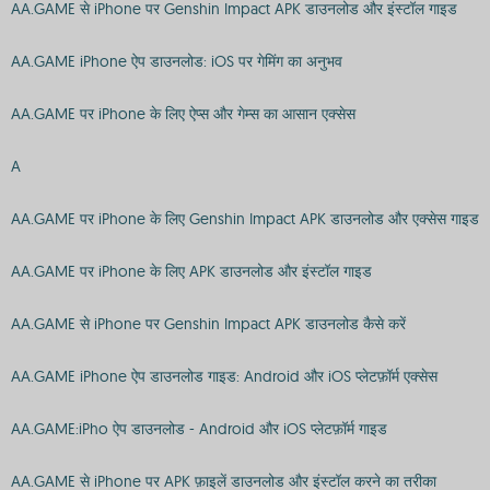
AA.GAME से iPhone पर Genshin Impact APK डाउनलोड और इंस्टॉल गाइड
AA.GAME iPhone ऐप डाउनलोड: iOS पर गेमिंग का अनुभव
AA.GAME पर iPhone के लिए ऐप्स और गेम्स का आसान एक्सेस
A
AA.GAME पर iPhone के लिए Genshin Impact APK डाउनलोड और एक्सेस गाइड
AA.GAME पर iPhone के लिए APK डाउनलोड और इंस्टॉल गाइड
AA.GAME से iPhone पर Genshin Impact APK डाउनलोड कैसे करें
AA.GAME iPhone ऐप डाउनलोड गाइड: Android और iOS प्लेटफ़ॉर्म एक्सेस
AA.GAME:iPho ऐप डाउनलोड - Android और iOS प्लेटफ़ॉर्म गाइड
AA.GAME से iPhone पर APK फ़ाइलें डाउनलोड और इंस्टॉल करने का तरीका