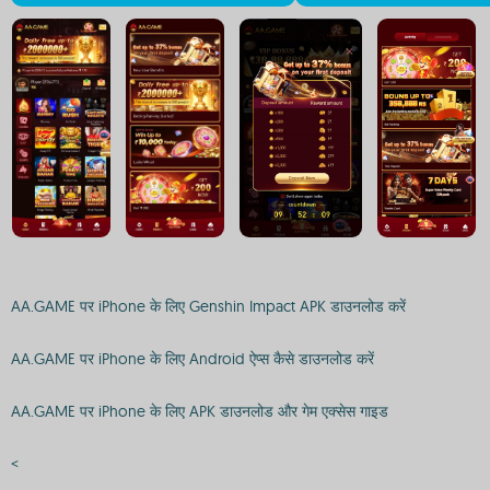
AA.GAME पर iPhone के लिए Genshin Impact APK डाउनलोड करें
AA.GAME पर iPhone के लिए Android ऐप्स कैसे डाउनलोड करें
AA.GAME पर iPhone के लिए APK डाउनलोड और गेम एक्सेस गाइड
<