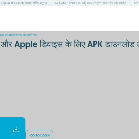
OID और IOS पर मज़ेदार गेमिंग अनुभव
AA GAME: ANDROID और IOS पर मुफ्त डाउनलोड और एक्सेस
AA ग
के लिए APK डाउनलोड और एक्सेस गाइड
र Apple डिवाइस के लिए APK डाउनलोड औ
>GO TO LOGIN