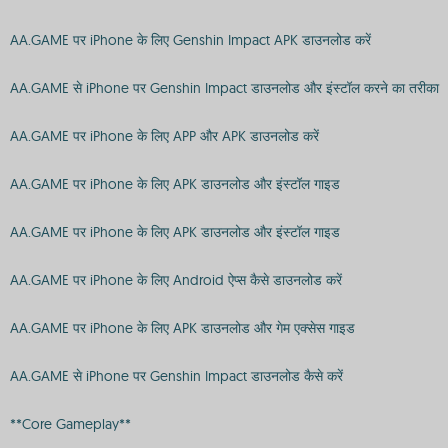
AA.GAME पर iPhone के लिए Genshin Impact APK डाउनलोड करें
AA.GAME से iPhone पर Genshin Impact डाउनलोड और इंस्टॉल करने का तरीका
AA.GAME पर iPhone के लिए APP और APK डाउनलोड करें
AA.GAME पर iPhone के लिए APK डाउनलोड और इंस्टॉल गाइड
AA.GAME पर iPhone के लिए APK डाउनलोड और इंस्टॉल गाइड
AA.GAME पर iPhone के लिए Android ऐप्स कैसे डाउनलोड करें
AA.GAME पर iPhone के लिए APK डाउनलोड और गेम एक्सेस गाइड
AA.GAME से iPhone पर Genshin Impact डाउनलोड कैसे करें
**Core Gameplay**