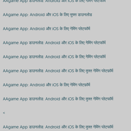
AAgame App डाउनलोड: Android और iOS के लिए गेमिंग प्लेटफॉर्म
AAgame App: Android और iOS के लिए मुफ्त डाउनलोड
AAgame App: Android और iOS के लिए गेमिंग प्लेटफॉर्म
AAgame App डाउनलोड: Android और iOS के लिए गेमिंग प्लेटफॉर्म
AAgame App डाउनलोड: Android और iOS के लिए गेमिंग प्लेटफॉर्म
AAgame App डाउनलोड: Android और iOS के लिए मुफ्त गेमिंग प्लेटफ़ॉर्म
AAgame App: Android और iOS के लिए गेमिंग प्लेटफ़ॉर्म
AAgame App डाउनलोड: Android और iOS के लिए मुफ्त गेमिंग प्लेटफॉर्म
<
AAgame App डाउनलोड: Android और iOS के लिए मुफ्त गेमिंग प्लेटफॉर्म