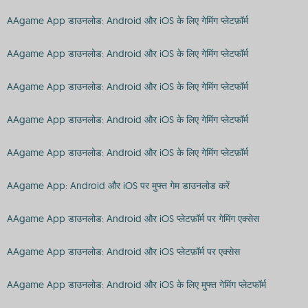
AAgame App डाउनलोड: Android और iOS के लिए गेमिंग प्लेटफ़ॉर्म
AAgame App डाउनलोड: Android और iOS के लिए गेमिंग प्लेटफॉर्म
AAgame App डाउनलोड: Android और iOS के लिए गेमिंग प्लेटफॉर्म
AAgame App डाउनलोड: Android और iOS के लिए गेमिंग प्लेटफॉर्म
AAgame App डाउनलोड: Android और iOS के लिए गेमिंग प्लेटफ़ॉर्म
AAgame App: Android और iOS पर मुफ्त गेम डाउनलोड करें
AAgame App डाउनलोड: Android और iOS प्लेटफ़ॉर्म पर गेमिंग एक्सेस
AAgame App डाउनलोड: Android और iOS प्लेटफ़ॉर्म पर एक्सेस
AAgame App डाउनलोड: Android और iOS के लिए मुफ्त गेमिंग प्लेटफॉर्म