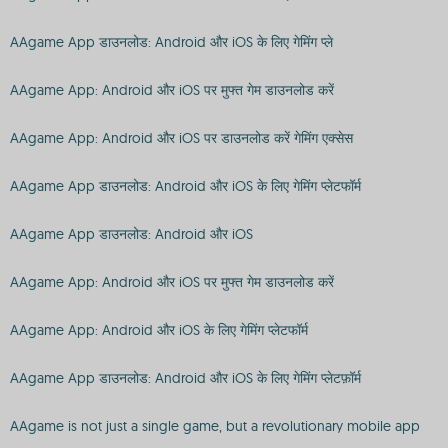
AAgame App डाउनलोड: Android और iOS के लिए गेमिंग प्ले
AAgame App: Android और iOS पर मुफ्त गेम डाउनलोड करें
AAgame App: Android और iOS पर डाउनलोड करें गेमिंग एक्सेस
AAgame App डाउनलोड: Android और iOS के लिए गेमिंग प्लेटफॉर्म
AAgame App डाउनलोड: Android और iOS
AAgame App: Android और iOS पर मुफ्त गेम डाउनलोड करें
AAgame App: Android और iOS के लिए गेमिंग प्लेटफॉर्म
AAgame App डाउनलोड: Android और iOS के लिए गेमिंग प्लेटफ़ॉर्म
AAgame is not just a single game, but a revolutionary mobile app