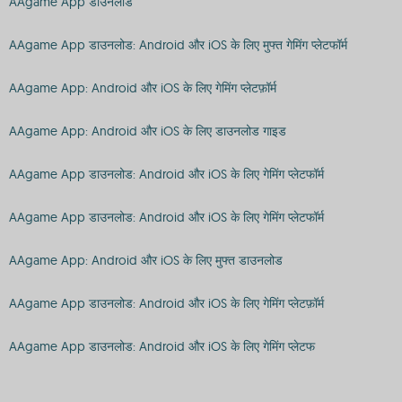
AAgame App डाउनलोड
AAgame App डाउनलोड: Android और iOS के लिए मुफ्त गेमिंग प्लेटफॉर्म
AAgame App: Android और iOS के लिए गेमिंग प्लेटफ़ॉर्म
AAgame App: Android और iOS के लिए डाउनलोड गाइड
AAgame App डाउनलोड: Android और iOS के लिए गेमिंग प्लेटफॉर्म
AAgame App डाउनलोड: Android और iOS के लिए गेमिंग प्लेटफॉर्म
AAgame App: Android और iOS के लिए मुफ्त डाउनलोड
AAgame App डाउनलोड: Android और iOS के लिए गेमिंग प्लेटफ़ॉर्म
AAgame App डाउनलोड: Android और iOS के लिए गेमिंग प्लेटफ