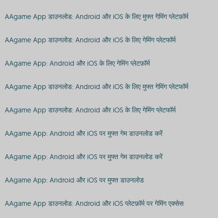
AAgame App डाउनलोड: Android और iOS के लिए मुफ्त गेमिंग प्लेटफ़ॉर्म
AAgame App डाउनलोड: Android और iOS के लिए गेमिंग प्लेटफॉर्म
AAgame App: Android और iOS के लिए गेमिंग प्लेटफ़ॉर्म
AAgame App डाउनलोड: Android और iOS के लिए मुफ्त गेमिंग प्लेटफॉर्म
AAgame App डाउनलोड: Android और iOS के लिए गेमिंग प्लेटफॉर्म
AAgame App: Android और iOS पर मुफ्त गेम डाउनलोड करें
AAgame App: Android और iOS पर मुफ्त गेम डाउनलोड करें
AAgame App: Android और iOS पर मुफ्त डाउनलोड
AAgame App डाउनलोड: Android और iOS प्लेटफ़ॉर्म पर गेमिंग एक्सेस