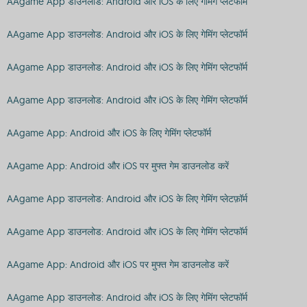
AAgame App डाउनलोड: Android और iOS के लिए गेमिंग प्लेटफॉर्म
AAgame App डाउनलोड: Android और iOS के लिए गेमिंग प्लेटफॉर्म
AAgame App डाउनलोड: Android और iOS के लिए गेमिंग प्लेटफॉर्म
AAgame App डाउनलोड: Android और iOS के लिए गेमिंग प्लेटफॉर्म
AAgame App: Android और iOS के लिए गेमिंग प्लेटफॉर्म
AAgame App: Android और iOS पर मुफ्त गेम डाउनलोड करें
AAgame App डाउनलोड: Android और iOS के लिए गेमिंग प्लेटफ़ॉर्म
AAgame App डाउनलोड: Android और iOS के लिए गेमिंग प्लेटफॉर्म
AAgame App: Android और iOS पर मुफ्त गेम डाउनलोड करें
AAgame App डाउनलोड: Android और iOS के लिए गेमिंग प्लेटफॉर्म