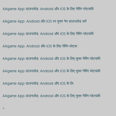
AAgame App डाउनलोड: Android और iOS के लिए गेमिंग प्लेटफॉर्म
AAgame App: Android और iOS पर मुफ्त गेम डाउनलोड करें
AAgame App डाउनलोड: Android और iOS के लिए गेमिंग प्लेटफॉर्म
AAgame App: Android और iOS के लिए गेमिंग प्लेटफ
AAgame App डाउनलोड: Android और iOS के लिए मुफ्त गेमिंग प्लेटफॉर्म
AAgame App डाउनलोड: Android और iOS के लिए मुफ्त गेमिंग प्लेटफॉर्म
AAgame App डाउनलोड: Android और iOS के लि
AAgame App डाउनलोड: Android और iOS के लिए मुफ्त गेमिंग प्लेटफॉर्म
<