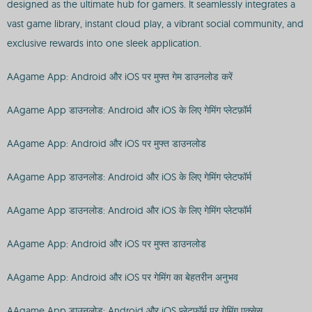
designed as the ultimate hub for gamers. It seamlessly integrates a
vast game library, instant cloud play, a vibrant social community, and
exclusive rewards into one sleek application.
AAgame App: Android और iOS पर मुफ्त गेम डाउनलोड करें
AAgame App डाउनलोड: Android और iOS के लिए गेमिंग प्लेटफ़ॉर्म
AAgame App: Android और iOS पर मुफ्त डाउनलोड
AAgame App डाउनलोड: Android और iOS के लिए गेमिंग प्लेटफॉर्म
AAgame App डाउनलोड: Android और iOS के लिए गेमिंग प्लेटफॉर्म
AAgame App: Android और iOS पर मुफ्त डाउनलोड
AAgame App: Android और iOS पर गेमिंग का बेहतरीन अनुभव
AAgame App डाउनलोड: Android और iOS प्लेटफ़ॉर्म पर गेमिंग एक्सेस