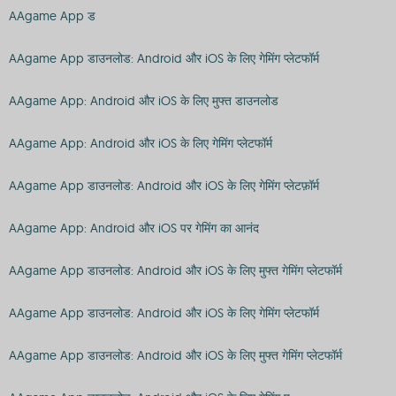
AAgame App ड
AAgame App डाउनलोड: Android और iOS के लिए गेमिंग प्लेटफॉर्म
AAgame App: Android और iOS के लिए मुफ्त डाउनलोड
AAgame App: Android और iOS के लिए गेमिंग प्लेटफॉर्म
AAgame App डाउनलोड: Android और iOS के लिए गेमिंग प्लेटफ़ॉर्म
AAgame App: Android और iOS पर गेमिंग का आनंद
AAgame App डाउनलोड: Android और iOS के लिए मुफ्त गेमिंग प्लेटफॉर्म
AAgame App डाउनलोड: Android और iOS के लिए गेमिंग प्लेटफॉर्म
AAgame App डाउनलोड: Android और iOS के लिए मुफ्त गेमिंग प्लेटफॉर्म