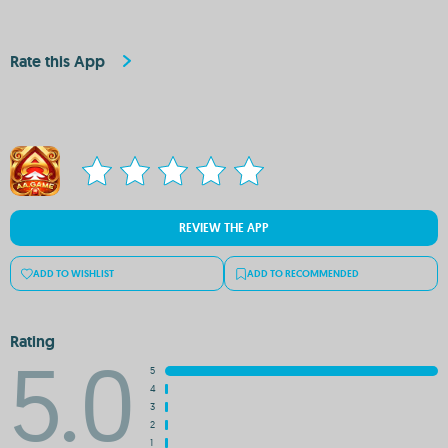
Rate this App
REVIEW THE APP
ADD TO WISHLIST
ADD TO RECOMMENDED
Rating
5.0
5
4
3
2
1