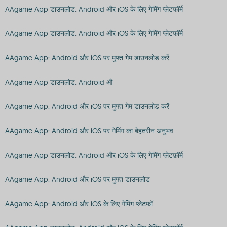
AAgame App डाउनलोड: Android और iOS के लिए गेमिंग प्लेटफॉर्म
AAgame App डाउनलोड: Android और iOS के लिए गेमिंग प्लेटफॉर्म
AAgame App: Android और iOS पर मुफ्त गेम डाउनलोड करें
AAgame App डाउनलोड: Android औ
AAgame App: Android और iOS पर मुफ्त गेम डाउनलोड करें
AAgame App: Android और iOS पर गेमिंग का बेहतरीन अनुभव
AAgame App डाउनलोड: Android और iOS के लिए गेमिंग प्लेटफ़ॉर्म
AAgame App: Android और iOS पर मुफ्त डाउनलोड
AAgame App: Android और iOS के लिए गेमिंग प्लेटफॉ