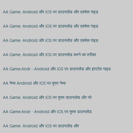
AA Game: Android और iOS पर डाउनलोड और एक्सेस गाइड
AA Game: Android और iOS पर डाउनलोड और एक्सेस गाइड
AA Game: Android और iOS पर डाउनलोड और एक्सेस गाइड
AA Game: Android और iOS पर डाउनलोड करने का तरीका
AA Game:Andr - Android और iOS पर डाउनलोड और इंस्टॉल गाइड
AA गेम्स Android और iOS पर मुफ्त गेम्स
AA Game: Android और iOS पर मुफ्त डाउनलोड और प्ले
AA Game:Andr - Android और iOS पर मुफ्त डाउनलोड
AA Game: Android और iOS पर डाउनलोड और