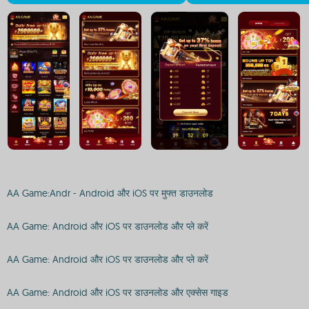
AA Game:Andr - Android और iOS पर मुफ्त डाउनलोड
AA Game: Android और iOS पर डाउनलोड और प्ले करें
AA Game: Android और iOS पर डाउनलोड और प्ले करें
AA Game: Android और iOS पर डाउनलोड और एक्सेस गाइड