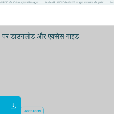
OID और IOS पर मज़ेदार गेमिंग अनुभव
AA GAME: ANDROID और IOS पर मुफ्त डाउनलोड और एक्सेस
AA ग
र डाउनलोड और एक्सेस गाइड
>GO TO LOGIN