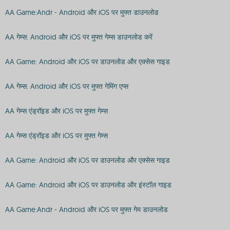
AA Game:Andr - Android और iOS पर मुफ्त डाउनलोड
AA गेम्स: Android और iOS पर मुफ्त गेम्स डाउनलोड करें
AA Game: Android और iOS पर डाउनलोड और एक्सेस गाइड
AA गेम्स: Android और iOS पर मुफ्त गेमिंग एप्स
AA गेम्स एंड्रॉइड और iOS पर मुफ्त गेम्स
AA गेम्स एंड्रॉइड और iOS पर मुफ्त गेम्स
AA Game: Android और iOS पर डाउनलोड और एक्सेस गाइड
AA Game: Android और iOS पर डाउनलोड और इंस्टॉल गाइड
AA Game:Andr - Android और iOS पर मुफ्त गेम डाउनलोड