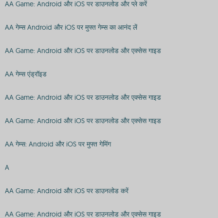
AA Game: Android और iOS पर डाउनलोड और प्ले करें
AA गेम्स Android और iOS पर मुफ्त गेम्स का आनंद लें
AA Game: Android और iOS पर डाउनलोड और एक्सेस गाइड
AA गेम्स एंड्रॉइड
AA Game: Android और iOS पर डाउनलोड और एक्सेस गाइड
AA Game: Android और iOS पर डाउनलोड और एक्सेस गाइड
AA गेम्स: Android और iOS पर मुफ्त गेमिंग
A
AA Game: Android और iOS पर डाउनलोड करें
AA Game: Android और iOS पर डाउनलोड और एक्सेस गाइड