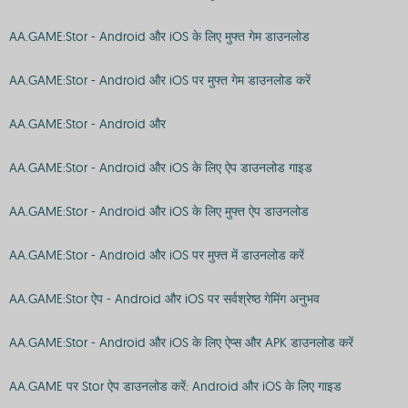
AA.GAME:Stor - Android और iOS के लिए मुफ्त गेम डाउनलोड
AA.GAME:Stor - Android और iOS पर मुफ्त गेम डाउनलोड करें
AA.GAME:Stor - Android और
AA.GAME:Stor - Android और iOS के लिए ऐप डाउनलोड गाइड
AA.GAME:Stor - Android और iOS के लिए मुफ्त ऐप डाउनलोड
AA.GAME:Stor - Android और iOS पर मुफ्त में डाउनलोड करें
AA.GAME:Stor ऐप - Android और iOS पर सर्वश्रेष्ठ गेमिंग अनुभव
AA.GAME:Stor - Android और iOS के लिए ऐप्स और APK डाउनलोड करें
AA.GAME पर Stor ऐप डाउनलोड करें: Android और iOS के लिए गाइड