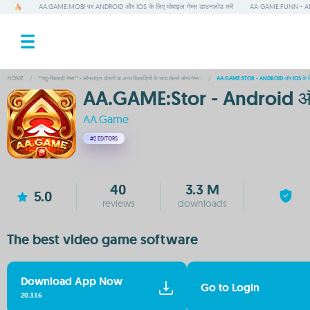
AA.GAME:MOBI पर ANDROID और IOS के लिए मोबाइल गेम्स डाउनलोड करें
AA GAME:FUNN - ANDR
HOME
/
**बहु-खिलाड़ी गेम्स** - ऑनलाइन दोस्तों या अन्य खिलाड़ियों के साथ खेलने योग्य गेम्स।
/
AA.GAME:STOR - ANDROID और IOS के लिए
AA.GAME:Stor - Android और 
AA.Game
#2
EDITORS
40
3.3 M
5.0
reviews
downloads
The best video game software
Download App Now
Go to Login
20.3.1.6