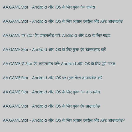
AA.GAME:Stor - Android और iOS के लिए मुफ्त गेम एक्सेस
AA.GAME:Stor - Android और iOS के लिए आसान एक्सेस और APK डाउनलोड
AA.GAME पर Stor ऐप डाउनलोड करें: Android और iOS के लिए गाइड
AA.GAME:Stor - Android और iOS के लिए मुफ्त ऐप डाउनलोड करें
AA.GAME से Stor ऐप डाउनलोड करें: Android और iOS के लिए पूरी गाइड
AA.GAME:Stor - Android और iOS पर मुफ्त गेम्स डाउनलोड करें
AA.GAME:Stor - Android और iOS के लिए मुफ्त गेम डाउनलोड
AA.GAME:Stor - Android और iOS के लिए मुफ्त ऐप डाउनलोड
AA.GAME:Stor - Android और iOS के लिए आसान एक्सेस और APK डाउनलोड<