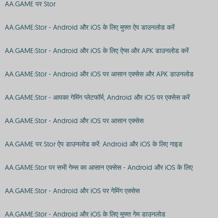
AA.GAME पर Stor
AA.GAME:Stor - Android और iOS के लिए मुफ्त ऐप डाउनलोड करें
AA.GAME:Stor - Android और iOS के लिए ऐप्स और APK डाउनलोड करें
AA.GAME:Stor - Android और iOS पर आसान एक्सेस और APK डाउनलोड
AA.GAME:Stor - आपका गेमिंग प्लेटफॉर्म, Android और iOS पर एक्सेस करें
AA.GAME:Stor - Android और iOS पर आसान एक्सेस
AA.GAME पर Stor ऐप डाउनलोड करें: Android और iOS के लिए गाइड
AA.GAME:Stor पर सभी गेम्स का आसान एक्सेस - Android और iOS के लिए
AA.GAME:Stor - Android और iOS पर गेमिंग एक्सेस
AA.GAME:Stor - Android और iOS के लिए मुफ्त गेम डाउनलोड