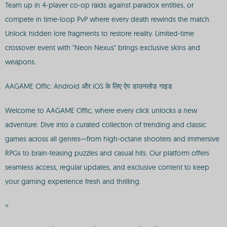
Team up in 4-player co-op raids against paradox entities, or
compete in time-loop PvP where every death rewinds the match.
Unlock hidden lore fragments to restore reality. Limited-time
crossover event with "Neon Nexus" brings exclusive skins and
weapons.
AAGAME Offic: Android और iOS के लिए ऐप डाउनलोड गाइड
Welcome to AAGAME Offic, where every click unlocks a new
adventure. Dive into a curated collection of trending and classic
games across all genres—from high-octane shooters and immersive
RPGs to brain-teasing puzzles and casual hits. Our platform offers
seamless access, regular updates, and exclusive content to keep
your gaming experience fresh and thrilling.
<