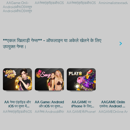
मुफ्त डाउनलोड
का आनंद
आनंद
का आनंद
AAGame:Onli-
AAगेम्सएंड्रॉइडऔरiOSपरमुफ्तमेंडाउनलोडकरेंAAGame:AndroidऔरiOSपर
AAगेम्सएंड्रॉइडऔरiOSपरमुफ्तमेंखेलनेकेलिएड
Aminimalisttextadv
AndroidऔरiOSपरमुफ्तगेमिंगऐपAAGame:Onli-
AndroidऔरiOSपरमुफ्तगेमिंगएपAAGame:Onl
**एकल खिलाड़ी गेम्स** - ऑफलाइन या अकेले खेलने के लिए
उपयुक्त गेम्स।
AA गेम्स एंड्रॉइड और
AA Game: Android
AA.GAME पर
AAGAME Onlin
iOS पर मुफ्त में
और iOS पर मुफ्त
iPhone के लिए
एक्सेस: Android और
डाउनलोड करें
डाउनलोड और एक्सेस
Android ऐप्स कैसे
Apple के लिए APP
AAगेम्सएंड्रॉइडऔरiOSपरमुफ्तमेंखेलनेकेलिएडाउनलोडकरेंAAगेम्सऐप:AndroidऔरiOSपरमुफ्तगेमिंगका
AAगेम्स:AndroidऔरiOSपरमुफ्तगेमिंगऐप्सकासंग्रहAAगेम्सएंड्रॉइडऔरiOSपरम
AA.GAMEसेiPhoneपरGenshinImpactAPKडाउ
AAGAMEOnline:Andr
डाउनलोड करें
और APK