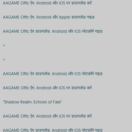
AAGAME Offic ऐप: Android और iOS पर डाउनलोड करें
AAGAME Offic ऐप: Android और Apple डाउनलोड गाइड
AAGAME Offic ऐप डाउनलोड: Android और iOS प्लेटफ़ॉर्म गाइड
<
<
AAGAME Offic ऐप डाउनलोड: Android और iOS प्लेटफ़ॉर्म गाइड
AAGAME Offic ऐप: Android और iOS पर डाउनलोड करें
"Shadow Realm: Echoes of Fate"
AAGAME Offic ऐप: Android और iOS पर डाउनलोड करें
AAGAME Offic ऐप डाउनलोड: Android और iOS प्लेटफ़ॉर्म गाइड