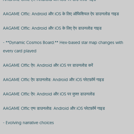
AAGAME Offic: Android और iOS के लिए ऑफिशियल ऐप डाउनलोड गाइड
AAGAME Offic: Android और iOS के लिए ऐप डाउनलोड गाइड
- **Dynamic Cosmos Board:** Hex-based star map changes with
every card played
AAGAME Offic ऐप: Android और iOS पर डाउनलोड करें
AAGAME Offic ऐप डाउनलोड: Android और iOS प्लेटफ़ॉर्म गाइड
AAGAME Offic ऐप: Android और iOS पर मुफ्त डाउनलोड
AAGAME Offic एप्प डाउनलोड: Android और iOS प्लेटफ़ॉर्म गाइड
- Evolving narrative choices