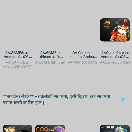
AA.GAME:Stor -
AA.GAME पर
AA Game एप्प
AAGame Club ऐप:
Android और iOS के
iPhone के लिए
डाउनलोड: Android
Android और iOS पर
लिए ऐप्स और APK
Android ऐप्स कैसे
और iOS पर मुफ्त गेमिंग
मुफ्त डाउनलोड
AA.GAME:Stor-
AA.GAMEसेiPhoneपरGenshinImpactAPKडाउनलोडऔरइंस्टॉलगाइड
AAगेम्सऐप:एंड्रॉइडऔरiOSपरमुफ्तगेमिंगकाआनंदAA
AAGameClubऐपडाउन
डाउनलोड करें
डाउनलोड करें
एक्सेस
AndroidऔरiOSकेलिएऐपडाउनलोडऔरएक्सेसगाइडAA.GAMEपरStorऐपडाउनलोडकरें:Androidऔरi
**समर्थन/संपर्क** - तकनीकी सहायता, प्रतिक्रिया और सहायता
प्राप्त करने के लिए पृष्ठ।