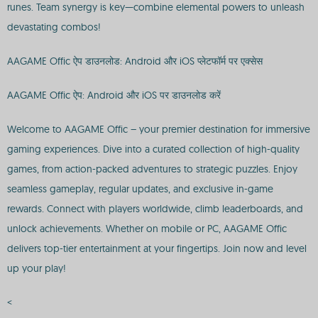
runes. Team synergy is key—combine elemental powers to unleash
devastating combos!
AAGAME Offic ऐप डाउनलोड: Android और iOS प्लेटफॉर्म पर एक्सेस
AAGAME Offic ऐप: Android और iOS पर डाउनलोड करें
Welcome to AAGAME Offic – your premier destination for immersive
gaming experiences. Dive into a curated collection of high-quality
games, from action-packed adventures to strategic puzzles. Enjoy
seamless gameplay, regular updates, and exclusive in-game
rewards. Connect with players worldwide, climb leaderboards, and
unlock achievements. Whether on mobile or PC, AAGAME Offic
delivers top-tier entertainment at your fingertips. Join now and level
up your play!
<