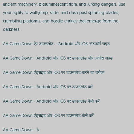
ancient machinery, bioluminescent flora, and lurking dangers. Use
your agility to wall-jump, slide, and dash past spinning blades,
crumbling platforms, and hostile entities that emerge from the
darkness.
AA Game:Down ऐप डाउनलोड – Android और iOS प्लेटफ़ॉर्म गाइड
AA Game:Down - Android और iOS पर डाउनलोड और एक्सेस गाइड
AA Game:Down एंड्रॉइड और iOS पर डाउनलोड करने का तरीका
AA Game:Down - Android और iOS पर डाउनलोड करें
AA Game:Down - Android और iOS पर डाउनलोड कैसे करें
AA Game:Down एंड्रॉइड और iOS पर डाउनलोड कैसे करें
AA Game:Down - A