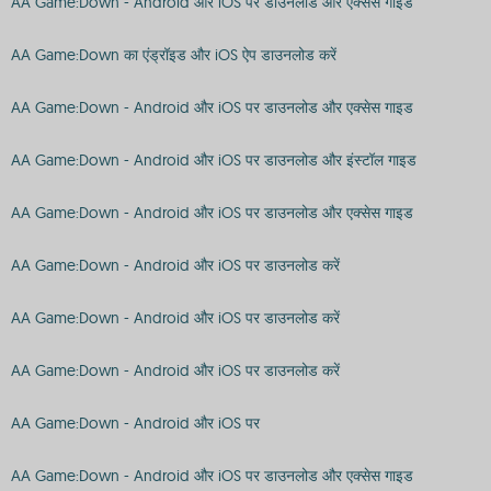
AA Game:Down - Android और iOS पर डाउनलोड और एक्सेस गाइड
AA Game:Down का एंड्रॉइड और iOS ऐप डाउनलोड करें
AA Game:Down - Android और iOS पर डाउनलोड और एक्सेस गाइड
AA Game:Down - Android और iOS पर डाउनलोड और इंस्टॉल गाइड
AA Game:Down - Android और iOS पर डाउनलोड और एक्सेस गाइड
AA Game:Down - Android और iOS पर डाउनलोड करें
AA Game:Down - Android और iOS पर डाउनलोड करें
AA Game:Down - Android और iOS पर डाउनलोड करें
AA Game:Down - Android और iOS पर
AA Game:Down - Android और iOS पर डाउनलोड और एक्सेस गाइड