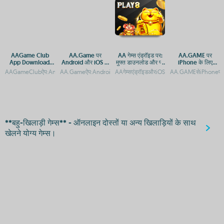
AAGame Club
AA.Game पर
AA गेम्स एंड्रॉइड पर:
AA.GAME पर
App Download:
Android और iOS के
मुफ्त डाउनलोड और प्ले
iPhone के लिए
Android & iOS APK
लिए मुफ्त गेम्स
गाइड
Genshin Impact
AAGameClubऐप:AndroidऔरiOSपरगेमिंगकानयाअनुभवAAGameClubApp:AndroidऔरiOSपर
AA.Gameऐप:AndroidऔरiOSपरगेमिंगकाबेहतरीनअनुभवAA.Gameपरगेमि
AAगेम्सएंड्रॉइडऔरiOSकेलिएडाउनलोडगाइडA
AA.GAMEसेiPhoneपर
Access Guide
डाउनलोड करें
APK डाउनलोड करें
**बहु-खिलाड़ी गेम्स** - ऑनलाइन दोस्तों या अन्य खिलाड़ियों के साथ
खेलने योग्य गेम्स।