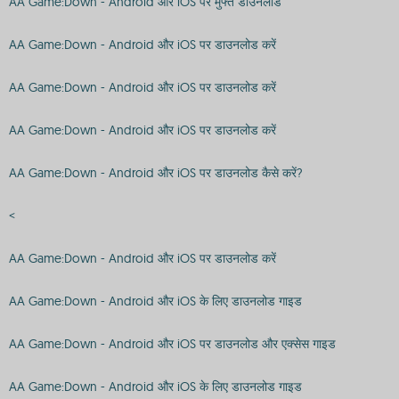
AA Game:Down - Android और iOS पर मुफ्त डाउनलोड
AA Game:Down - Android और iOS पर डाउनलोड करें
AA Game:Down - Android और iOS पर डाउनलोड करें
AA Game:Down - Android और iOS पर डाउनलोड करें
AA Game:Down - Android और iOS पर डाउनलोड कैसे करें?
<
AA Game:Down - Android और iOS पर डाउनलोड करें
AA Game:Down - Android और iOS के लिए डाउनलोड गाइड
AA Game:Down - Android और iOS पर डाउनलोड और एक्सेस गाइड
AA Game:Down - Android और iOS के लिए डाउनलोड गाइड