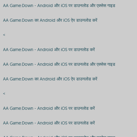
AA Game:Down - Android और iOS पर डाउनलोड और एक्सेस गाइड
AA Game:Down का Android और iOS ऐप डाउनलोड करें
<
AA Game:Down - Android और iOS पर डाउनलोड करें
AA Game:Down - Android और iOS पर डाउनलोड और एक्सेस गाइड
AA Game:Down का Android और iOS ऐप डाउनलोड करें
<
AA Game:Down - Android और iOS पर डाउनलोड करें
AA Game:Down - Android और iOS पर डाउनलोड करें