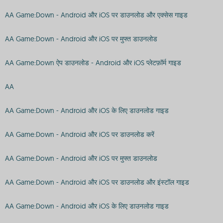
AA Game:Down - Android और iOS पर डाउनलोड और एक्सेस गाइड
AA Game:Down - Android और iOS पर मुफ्त डाउनलोड
AA Game:Down ऐप डाउनलोड - Android और iOS प्लेटफ़ॉर्म गाइड
AA
AA Game:Down - Android और iOS के लिए डाउनलोड गाइड
AA Game:Down - Android और iOS पर डाउनलोड करें
AA Game:Down - Android और iOS पर मुफ्त डाउनलोड
AA Game:Down - Android और iOS पर डाउनलोड और इंस्टॉल गाइड
AA Game:Down - Android और iOS के लिए डाउनलोड गाइड