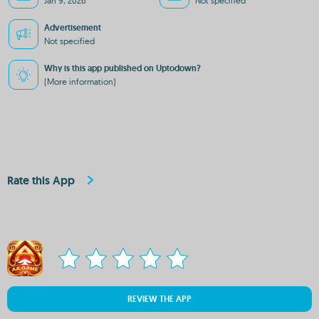
Jan 9, 2026
Not specified
Advertisement
Not specified
Why is this app published on Uptodown?
(More information)
Rate this App
REVIEW THE APP