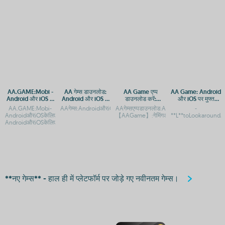
AA.GAME:Mobi -
AA गेम्स डाउनलोड:
AA Game एप्प
AA Game: Android
Android और iOS के
Android और iOS के
डाउनलोड करें:
और iOS पर मुफ्त
लिए ऐप डाउनलोड करें
लिए मुफ्त गेमिंग ऐप
Android और iOS के
डाउनलोड और एक्सेस
AA.GAME:Mobi-
AAगेम्स:AndroidऔरiOSपरमुफ्तगेमिंगकाआनंदAAगेम्सऐप:AndroidऔरiOSपर
AAगेम्सएप्पडाउनलोड:AndroidऔरiOSपरमुफ्त
-
लिए मुफ्त गेमिंग
AndroidऔरiOSकेलिएमोबाइलएक्सेसगाइडAA.GAME:Mobi-
【AAGame】:गेमिंगअनुभवकोनयाआयाम【AA
**L**toLookaroundAAग
प्लेटफॉर्म
AndroidऔरiOSकेलिएऐपडाउनलोडगाइ
**नए गेम्स** - हाल ही में प्लेटफॉर्म पर जोड़े गए नवीनतम गेम्स।