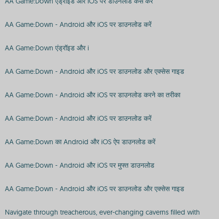
AA Game:Down एंड्रॉइड और iOS पर डाउनलोड कैसे करें
AA Game:Down - Android और iOS पर डाउनलोड करें
AA Game:Down एंड्रॉइड और i
AA Game:Down - Android और iOS पर डाउनलोड और एक्सेस गाइड
AA Game:Down - Android और iOS पर डाउनलोड करने का तरीका
AA Game:Down - Android और iOS पर डाउनलोड करें
AA Game:Down का Android और iOS ऐप डाउनलोड करें
AA Game:Down - Android और iOS पर मुफ्त डाउनलोड
AA Game:Down - Android और iOS पर डाउनलोड और एक्सेस गाइड
Navigate through treacherous, ever-changing caverns filled with