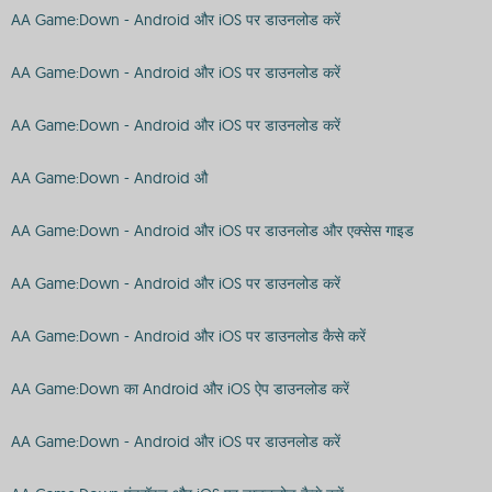
AA Game:Down - Android और iOS पर डाउनलोड करें
AA Game:Down - Android और iOS पर डाउनलोड करें
AA Game:Down - Android और iOS पर डाउनलोड करें
AA Game:Down - Android औ
AA Game:Down - Android और iOS पर डाउनलोड और एक्सेस गाइड
AA Game:Down - Android और iOS पर डाउनलोड करें
AA Game:Down - Android और iOS पर डाउनलोड कैसे करें
AA Game:Down का Android और iOS ऐप डाउनलोड करें
AA Game:Down - Android और iOS पर डाउनलोड करें