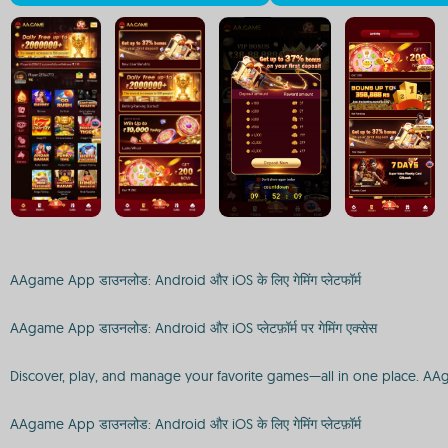
AAgame App डाउनलोड: Android और iOS के लिए गेमिंग प्लेटफॉर्म
AAgame App डाउनलोड: Android और iOS प्लेटफ़ॉर्म पर गेमिंग एक्सेस
Discover, play, and manage your favorite games—all in one place. AAg
AAgame App डाउनलोड: Android और iOS के लिए गेमिंग प्लेटफ़ॉर्म