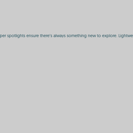
oper spotlights ensure there’s always something new to explore. Light