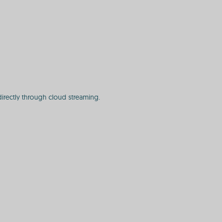
 directly through cloud streaming.