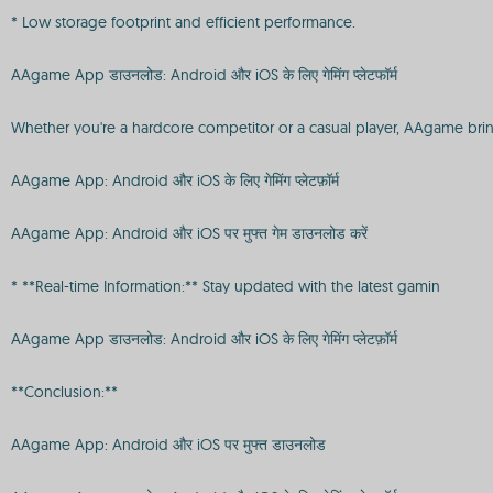
* Low storage footprint and efficient performance.
AAgame App डाउनलोड: Android और iOS के लिए गेमिंग प्लेटफॉर्म
Whether you're a hardcore competitor or a casual player, AAgame bring
AAgame App: Android और iOS के लिए गेमिंग प्लेटफ़ॉर्म
AAgame App: Android और iOS पर मुफ्त गेम डाउनलोड करें
* **Real-time Information:** Stay updated with the latest gamin
AAgame App डाउनलोड: Android और iOS के लिए गेमिंग प्लेटफ़ॉर्म
**Conclusion:**
AAgame App: Android और iOS पर मुफ्त डाउनलोड