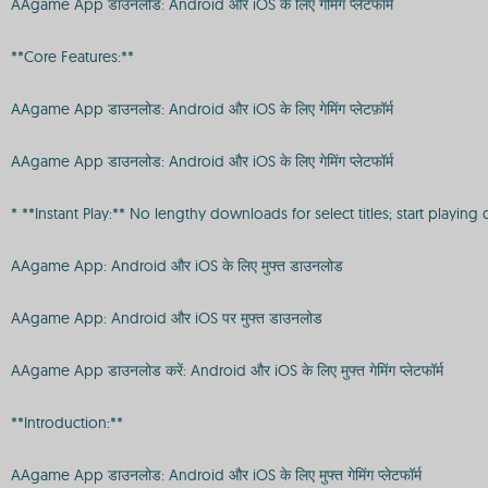
AAgame App डाउनलोड: Android और iOS के लिए गेमिंग प्लेटफॉर्म
**Core Features:**
AAgame App डाउनलोड: Android और iOS के लिए गेमिंग प्लेटफ़ॉर्म
AAgame App डाउनलोड: Android और iOS के लिए गेमिंग प्लेटफॉर्म
* **Instant Play:** No lengthy downloads for select titles; start playing
AAgame App: Android और iOS के लिए मुफ्त डाउनलोड
AAgame App: Android और iOS पर मुफ्त डाउनलोड
AAgame App डाउनलोड करें: Android और iOS के लिए मुफ्त गेमिंग प्लेटफॉर्म
**Introduction:**
AAgame App डाउनलोड: Android और iOS के लिए मुफ्त गेमिंग प्लेटफॉर्म