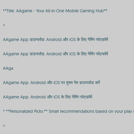
**Title: AAgame - Your All-in-One Mobile Gaming Hub**
<
AAgame App डाउनलोड: Android और iOS के लिए गेमिंग प्लेटफ़ॉर्म
AAgame App डाउनलोड: Android और iOS के लिए गेमिंग प्लेटफॉर्म
AAga
AAgame App: Android और iOS पर मुफ्त गेम डाउनलोड करें
AAgame App: Android और iOS के लिए गेमिंग प्लेटफ़ॉर्म
* **Personalized Picks:** Smart recommendations based on your play s
<