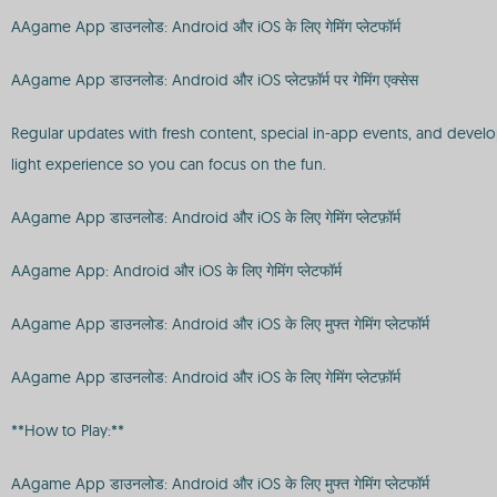
AAgame App डाउनलोड: Android और iOS के लिए गेमिंग प्लेटफॉर्म
AAgame App डाउनलोड: Android और iOS प्लेटफ़ॉर्म पर गेमिंग एक्सेस
Regular updates with fresh content, special in-app events, and devel
light experience so you can focus on the fun.
AAgame App डाउनलोड: Android और iOS के लिए गेमिंग प्लेटफ़ॉर्म
AAgame App: Android और iOS के लिए गेमिंग प्लेटफॉर्म
AAgame App डाउनलोड: Android और iOS के लिए मुफ्त गेमिंग प्लेटफॉर्म
AAgame App डाउनलोड: Android और iOS के लिए गेमिंग प्लेटफ़ॉर्म
**How to Play:**
AAgame App डाउनलोड: Android और iOS के लिए मुफ्त गेमिंग प्लेटफॉर्म