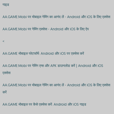
गाइड
AA.GAME:Mobi पर मोबाइल गेमिंग का आनंद लें - Android और iOS के लिए एक्सेस
AA.GAME:Mobi पर गेमिंग एक्सेस - Android और iOS के लिए ऐप
<
AA.GAME मोबाइल प्लेटफॉर्म: Android और iOS पर एक्सेस करें
AA.GAME:Mobi पर गेमिंग एप्स और APK डाउनलोड करें | Android और iOS
एक्सेस
AA.GAME:Mobi पर मोबाइल गेमिंग का आनंद लें - Android और iOS के लिए एक्सेस
करें
AA.GAME मोबाइल पर कैसे एक्सेस करें: Android और iOS गाइड