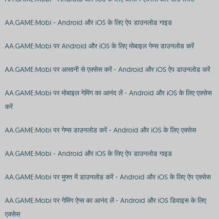
AA.GAME:Mobi - Android और iOS के लिए ऐप डाउनलोड गाइड
AA.GAME:Mobi पर Android और iOS के लिए मोबाइल गेम्स डाउनलोड करें
AA.GAME:Mobi पर आसानी से एक्सेस करें - Android और iOS ऐप डाउनलोड करें
AA.GAME:Mobi पर मोबाइल गेमिंग का आनंद लें - Android और iOS के लिए एक्सेस
करें
AA.GAME:Mobi पर गेम्स डाउनलोड करें - Android और iOS के लिए एक्सेस
AA.GAME:Mobi - Android और iOS के लिए ऐप डाउनलोड गाइड
AA.GAME:Mobi पर मुफ्त में डाउनलोड करें - Android और iOS के लिए ऐप एक्सेस
AA.GAME:Mobi पर गेमिंग ऐप्स का आनंद लें - Android और iOS डिवाइस के लिए
एक्सेस