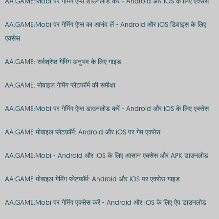
AA.GAME:Mobi पर गेमिंग ऐप्स डाउनलोड करें - Android और iOS के लिए एक्सेस
AA.GAME:Mobi पर गेमिंग ऐप्स का आनंद लें - Android और iOS डिवाइस के लिए
एक्सेस
AA.GAME: सर्वश्रेष्ठ गेमिंग अनुभव के लिए गाइड
AA.GAME: मोबाइल गेमिंग प्लेटफॉर्म की समीक्षा
AA.GAME:Mobi पर गेमिंग ऐप्स डाउनलोड करें - Android और iOS के लिए एक्सेस
AA.GAME मोबाइल प्लेटफ़ॉर्म: Android और iOS पर गेम एक्सेस
AA.GAME:Mobi - Android और iOS के लिए आसान एक्सेस और APK डाउनलोड
AA.GAME मोबाइल गेमिंग प्लेटफॉर्म: Android और iOS पर एक्सेस गाइड
AA.GAME:Mobi पर गेमिंग एक्सेस करें - Android और iOS के लिए ऐप डाउनलोड