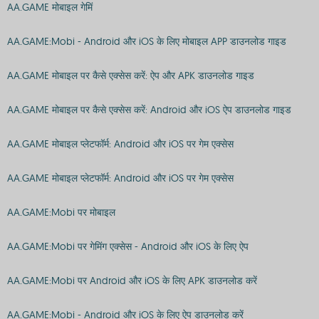
AA.GAME मोबाइल गेमिं
AA.GAME:Mobi - Android और iOS के लिए मोबाइल APP डाउनलोड गाइड
AA.GAME मोबाइल पर कैसे एक्सेस करें: ऐप और APK डाउनलोड गाइड
AA.GAME मोबाइल पर कैसे एक्सेस करें: Android और iOS ऐप डाउनलोड गाइड
AA.GAME मोबाइल प्लेटफॉर्म: Android और iOS पर गेम एक्सेस
AA.GAME मोबाइल प्लेटफॉर्म: Android और iOS पर गेम एक्सेस
AA.GAME:Mobi पर मोबाइल
AA.GAME:Mobi पर गेमिंग एक्सेस - Android और iOS के लिए ऐप
AA.GAME:Mobi पर Android और iOS के लिए APK डाउनलोड करें
AA.GAME:Mobi - Android और iOS के लिए ऐप डाउनलोड करें