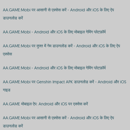
AA.GAME:Mobi पर आसानी से एक्सेस करें - Android और iOS के लिए ऐप
डाउनलोड करें
AA.GAME:Mobi - Android और iOS के लिए मोबाइल गेमिंग प्लेटफ़ॉर्म
AA.GAME:Mobi पर मुफ्त में गेम डाउनलोड करें - Android और iOS के लिए ऐप
एक्सेस
AA.GAME:Mobi - Android और iOS के लिए मोबाइल गेमिंग प्लेटफ़ॉर्म
AA.GAME:Mobi पर Genshin Impact APK डाउनलोड करें - Android और iOS
गाइड
AA.GAME मोबाइल ऐप: Android और iOS पर एक्सेस करें
AA.GAME:Mobi पर आसानी से एक्सेस करें - Android और iOS के लिए ऐप
डाउनलोड करें