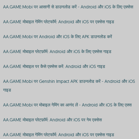
AA.GAME:Mobi पर आसानी से डाउनलोड करें - Android और iOS के लिए एक्सेस
AA.GAME मोबाइल गेमिंग प्लेटफॉर्म: Android और iOS पर एक्सेस गाइड
AA.GAME:Mobi पर Android और iOS के लिए APK डाउनलोड करें
AA.GAME मोबाइल प्लेटफ़ॉर्म: Android और iOS के लिए एक्सेस गाइड
AA.GAME मोबाइल पर कैसे एक्सेस करें: Android और iOS गाइड
AA.GAME:Mobi पर Genshin Impact APK डाउनलोड करें - Android और iOS
गाइड
AA.GAME:Mobi पर मोबाइल गेमिंग का आनंद लें - Android और iOS के लिए एक्स
AA.GAME मोबाइल प्लेटफ़ॉर्म: Android और iOS पर गेम एक्सेस
AA.GAME मोबाइल गेमिंग प्लेटफॉर्म: Android और iOS पर एक्सेस गाइड