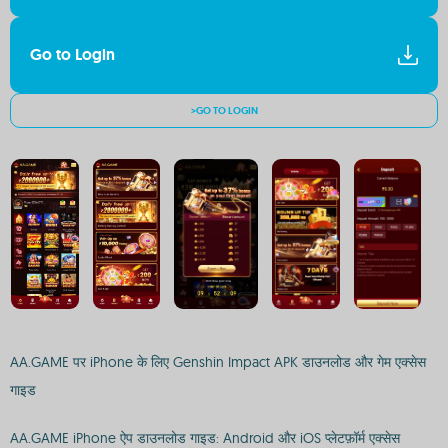
Go to Login
>GO TO LOGIN
AA.GAME पर iPhone के लिए Genshin Impact APK डाउनलोड और गेम एक्सेस
गाइड
AA.GAME iPhone ऐप डाउनलोड गाइड: Android और iOS प्लेटफ़ॉर्म एक्सेस