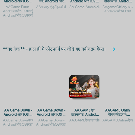
Android और iOS पर
करें: Android और
Android और iOS के
डाउनलोड: Android
मज़ेदार गेमिंग अनुभव
iOS पर मुफ्त गेमिंग एप्स
लिए मुफ्त गेम्स
और iOS प्लेटफ़ॉर्म पर
AAGame:Funn-
AAगेम्सऐप:एंड्रॉइडऔरiOSपरमुफ्तगेमिंगकाआनंदAAगेम्स:AndroidऔरiOSपर
AA.Game:AndroidऔरiOSपरगेमिंगप्लेटफ़ॉर्मक
AAgameOfficऐपडाउनलो
डाउनलोड करें
गेमिंग एक्सेस
AndroidऔरiOSपरमज़ेदारगेमिंगअनुभवAAGame:Funn-
AndroidऔरiOSप्ल
AndroidऔरiOSपरमज़ेदारगेमिंगअनुभव
**नए गेम्स** - हाल ही में प्लेटफॉर्म पर जोड़े गए नवीनतम गेम्स।
AA Game:Down -
AA Game:Down -
AA.GAME ऐप
AAGAME Onlin
Android और iOS पर
Android और iOS पर
डाउनलोड: Android
गेमिंग प्लेटफ़ॉर्म:
डाउनलोड करें
डाउनलोड करें
और iOS प्लेटफ़ॉर्म पर
Android और iOS पर
AAGame:DownकाAndroidऔरiOSऐपडाउनलोडकरेंAAGame:Down-
AAGame:Down-
AA.GAMEऐपडाउनलोड:AndroidऔरiOSप्लेटफ़ॉर
AAGAMEOnlineऐपडाउन
गेमिंग एक्सेस
एक्सेस करें
AndroidऔरiOSपरडाउनलोडऔरएक्सेसगाइडAAGam
AndroidऔरiOSपरडाउनलोडकरेंAAGame:DownकाAndroidऔरiOSऐपड