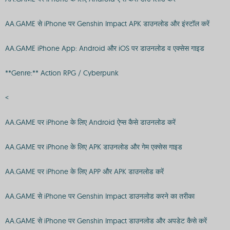
AA.GAME से iPhone पर Genshin Impact APK डाउनलोड और इंस्टॉल करें
AA.GAME iPhone App: Android और iOS पर डाउनलोड व एक्सेस गाइड
**Genre:** Action RPG / Cyberpunk
<
AA.GAME पर iPhone के लिए Android ऐप्स कैसे डाउनलोड करें
AA.GAME पर iPhone के लिए APK डाउनलोड और गेम एक्सेस गाइड
AA.GAME पर iPhone के लिए APP और APK डाउनलोड करें
AA.GAME से iPhone पर Genshin Impact डाउनलोड करने का तरीका
AA.GAME से iPhone पर Genshin Impact डाउनलोड और अपडेट कैसे करें