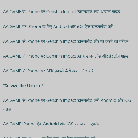
AA.GAME से iPhone पर Genshin Impact डाउनलोड करें: आसान गाइड
AA.GAME पर iPhone के लिए Android और iOS ऐप्स डाउनलोड करें
AA.GAME से iPhone पर Genshin Impact डाउनलोड और प्ले करने का तरीका
AA.GAME से iPhone पर Genshin Impact APK डाउनलोड और इंस्टॉल गाइड
AA.GAME से iPhone पर APK फ़ाइलें कैसे डाउनलोड करें
*Survive the Unseen*
AA.GAME से iPhone पर Genshin Impact डाउनलोड करें: Android और iOS
गाइड
AA.GAME iPhone ऐप: Android और iOS पर आसान एक्सेस