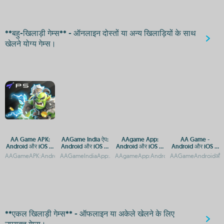
**बहु-खिलाड़ी गेम्स** - ऑनलाइन दोस्तों या अन्य खिलाड़ियों के साथ
खेलने योग्य गेम्स।
AA Game APK:
AAGame India ऐप:
AAgame App:
AA Game -
Android और iOS पर
Android और iOS पर
Android और iOS पर
Android और iOS के
डाउनलोड करें
डाउनलोड करें
मुफ्त गेम डाउनलोड करें
लिए मुफ्त डाउनलोड
AAGameAPK:AndroidऔरiOSपरडाउनलोडऔरएक्सेसगाइडAAGameAPK:AndroidऔरiOSपरमु
AAGameIndiaApp:AndroidऔरiOSपरडाउनलोडकरेंAAGameIndiaऐपडाउ
AAgameApp:AndroidऔरiOSकेलिएगेमिंगप्लेटफ
AAGameAndroidऔरiOS
**एकल खिलाड़ी गेम्स** - ऑफलाइन या अकेले खेलने के लिए
उपयुक्त गेम्स।