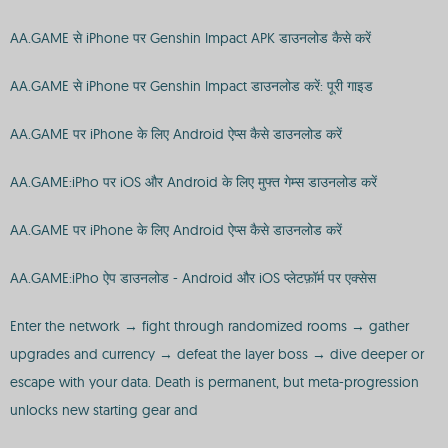
AA.GAME से iPhone पर Genshin Impact APK डाउनलोड कैसे करें
AA.GAME से iPhone पर Genshin Impact डाउनलोड करें: पूरी गाइड
AA.GAME पर iPhone के लिए Android ऐप्स कैसे डाउनलोड करें
AA.GAME:iPho पर iOS और Android के लिए मुफ्त गेम्स डाउनलोड करें
AA.GAME पर iPhone के लिए Android ऐप्स कैसे डाउनलोड करें
AA.GAME:iPho ऐप डाउनलोड - Android और iOS प्लेटफ़ॉर्म पर एक्सेस
Enter the network → fight through randomized rooms → gather
upgrades and currency → defeat the layer boss → dive deeper or
escape with your data. Death is permanent, but meta-progression
unlocks new starting gear and