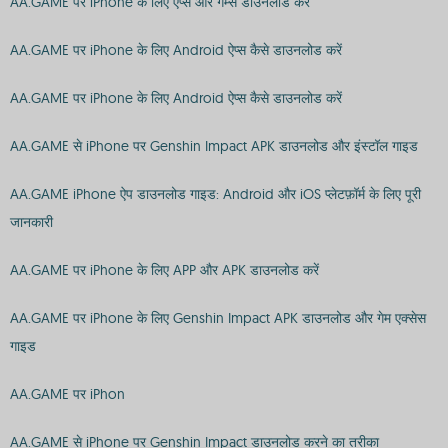
AA.GAME पर iPhone के लिए ऐप्स और गेम्स डाउनलोड करें
AA.GAME पर iPhone के लिए Android ऐप्स कैसे डाउनलोड करें
AA.GAME पर iPhone के लिए Android ऐप्स कैसे डाउनलोड करें
AA.GAME से iPhone पर Genshin Impact APK डाउनलोड और इंस्टॉल गाइड
AA.GAME iPhone ऐप डाउनलोड गाइड: Android और iOS प्लेटफ़ॉर्म के लिए पूरी
जानकारी
AA.GAME पर iPhone के लिए APP और APK डाउनलोड करें
AA.GAME पर iPhone के लिए Genshin Impact APK डाउनलोड और गेम एक्सेस
गाइड
AA.GAME पर iPhon
AA.GAME से iPhone पर Genshin Impact डाउनलोड करने का तरीका