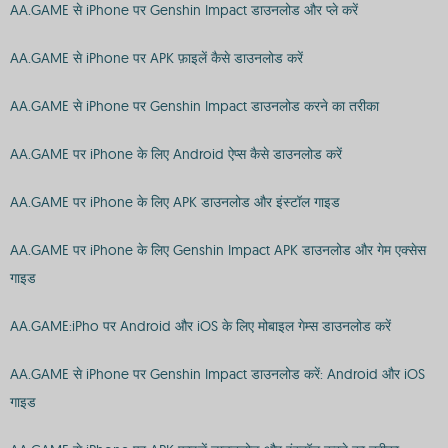
AA.GAME से iPhone पर Genshin Impact डाउनलोड और प्ले करें
AA.GAME से iPhone पर APK फ़ाइलें कैसे डाउनलोड करें
AA.GAME से iPhone पर Genshin Impact डाउनलोड करने का तरीका
AA.GAME पर iPhone के लिए Android ऐप्स कैसे डाउनलोड करें
AA.GAME पर iPhone के लिए APK डाउनलोड और इंस्टॉल गाइड
AA.GAME पर iPhone के लिए Genshin Impact APK डाउनलोड और गेम एक्सेस
गाइड
AA.GAME:iPho पर Android और iOS के लिए मोबाइल गेम्स डाउनलोड करें
AA.GAME से iPhone पर Genshin Impact डाउनलोड करें: Android और iOS
गाइड