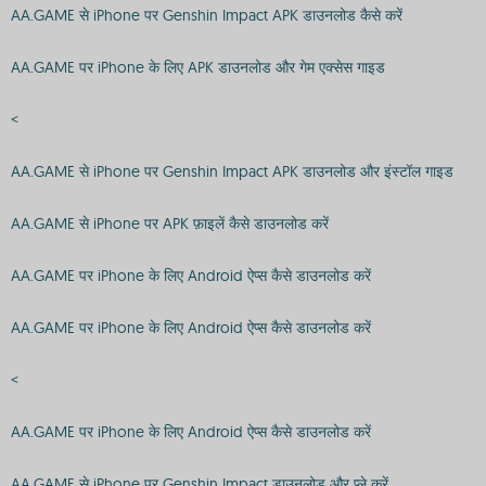
AA.GAME से iPhone पर Genshin Impact APK डाउनलोड कैसे करें
AA.GAME पर iPhone के लिए APK डाउनलोड और गेम एक्सेस गाइड
<
AA.GAME से iPhone पर Genshin Impact APK डाउनलोड और इंस्टॉल गाइड
AA.GAME से iPhone पर APK फ़ाइलें कैसे डाउनलोड करें
AA.GAME पर iPhone के लिए Android ऐप्स कैसे डाउनलोड करें
AA.GAME पर iPhone के लिए Android ऐप्स कैसे डाउनलोड करें
<
AA.GAME पर iPhone के लिए Android ऐप्स कैसे डाउनलोड करें
AA.GAME से iPhone पर Genshin Impact डाउनलोड और प्ले करें