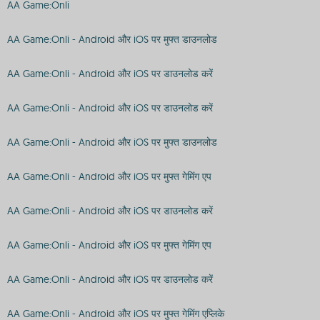
AA Game:Onli
AA Game:Onli - Android और iOS पर मुफ्त डाउनलोड
AA Game:Onli - Android और iOS पर डाउनलोड करें
AA Game:Onli - Android और iOS पर डाउनलोड करें
AA Game:Onli - Android और iOS पर मुफ्त डाउनलोड
AA Game:Onli - Android और iOS पर मुफ्त गेमिंग एप
AA Game:Onli - Android और iOS पर डाउनलोड करें
AA Game:Onli - Android और iOS पर मुफ्त गेमिंग एप
AA Game:Onli - Android और iOS पर डाउनलोड करें
AA Game:Onli - Android और iOS पर मुफ्त गेमिंग एप्लिके