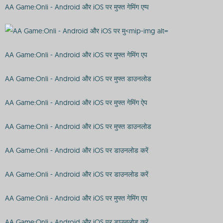
AA Game:Onli - Android और iOS पर मुफ्त गेमिंग एप्प
AA Game:Onli - Android और iOS पर मुफ्त गेमिंग एप
AA Game:Onli - Android और iOS पर मुफ्त डाउनलोड
AA Game:Onli - Android और iOS पर मुफ्त गेमिंग ऐप
AA Game:Onli - Android और iOS पर मुफ्त डाउनलोड
AA Game:Onli - Android और iOS पर डाउनलोड करें
AA Game:Onli - Android और iOS पर डाउनलोड करें
AA Game:Onli - Android और iOS पर मुफ्त गेमिंग एप
AA Game:Onli - Android और iOS पर डाउनलोड करें