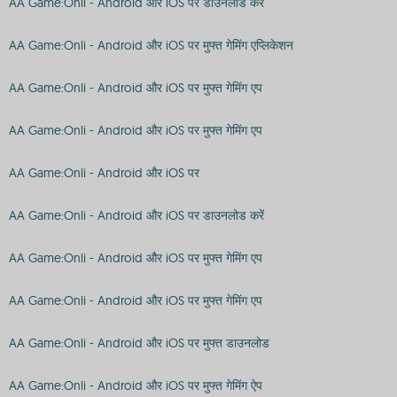
AA Game:Onli - Android और iOS पर डाउनलोड करें
AA Game:Onli - Android और iOS पर मुफ्त गेमिंग एप्लिकेशन
AA Game:Onli - Android और iOS पर मुफ्त गेमिंग एप
AA Game:Onli - Android और iOS पर मुफ्त गेमिंग एप
AA Game:Onli - Android और iOS पर
AA Game:Onli - Android और iOS पर डाउनलोड करें
AA Game:Onli - Android और iOS पर मुफ्त गेमिंग एप
AA Game:Onli - Android और iOS पर मुफ्त गेमिंग एप
AA Game:Onli - Android और iOS पर मुफ्त डाउनलोड
AA Game:Onli - Android और iOS पर मुफ्त गेमिंग ऐप