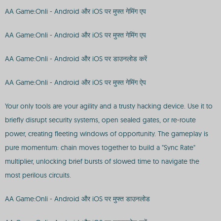
AA Game:Onli - Android और iOS पर मुफ्त गेमिंग एप
AA Game:Onli - Android और iOS पर मुफ्त गेमिंग एप
AA Game:Onli - Android और iOS पर डाउनलोड करें
AA Game:Onli - Android और iOS पर मुफ्त गेमिंग ऐप
Your only tools are your agility and a trusty hacking device. Use it to
briefly disrupt security systems, open sealed gates, or re-route
power, creating fleeting windows of opportunity. The gameplay is
pure momentum: chain moves together to build a "Sync Rate"
multiplier, unlocking brief bursts of slowed time to navigate the
most perilous circuits.
AA Game:Onli - Android और iOS पर मुफ्त डाउनलोड