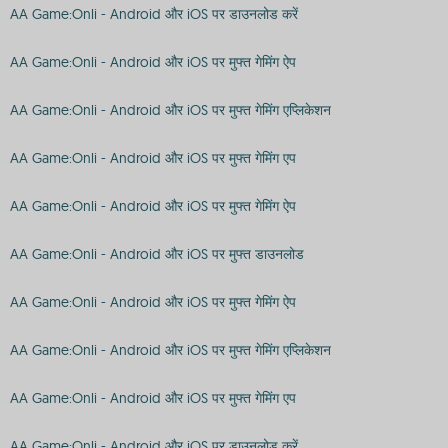
AA Game:Onli - Android और iOS पर डाउनलोड करें
AA Game:Onli - Android और iOS पर मुफ्त गेमिंग ऐप
AA Game:Onli - Android और iOS पर मुफ्त गेमिंग एप्लिकेशन
AA Game:Onli - Android और iOS पर मुफ्त गेमिंग एप
AA Game:Onli - Android और iOS पर मुफ्त गेमिंग ऐप
AA Game:Onli - Android और iOS पर मुफ्त डाउनलोड
AA Game:Onli - Android और iOS पर मुफ्त गेमिंग ऐप
AA Game:Onli - Android और iOS पर मुफ्त गेमिंग एप्लिकेशन
AA Game:Onli - Android और iOS पर मुफ्त गेमिंग एप
AA Game:Onli - Android और iOS पर डाउनलोड करें