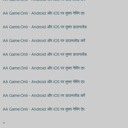
AA Game:Onli - Android और iOS पर मुफ्त गेमिंग एप
AA Game:Onli - Android और iOS पर मुफ्त डाउनलोड
AA Game:Onli - Android और iOS पर डाउनलोड करें
AA Game:Onli - Android और iOS पर मुफ्त डाउनलोड
AA Game:Onli - Android और iOS पर मुफ्त गेमिंग एप
AA Game:Onli - Android और iOS पर मुफ्त गेमिंग एप
AA Game:Onli - Android और iOS पर डाउनलोड करें
AA Game:Onli - Android और iOS पर मुफ्त गेमिंग ऐप
<