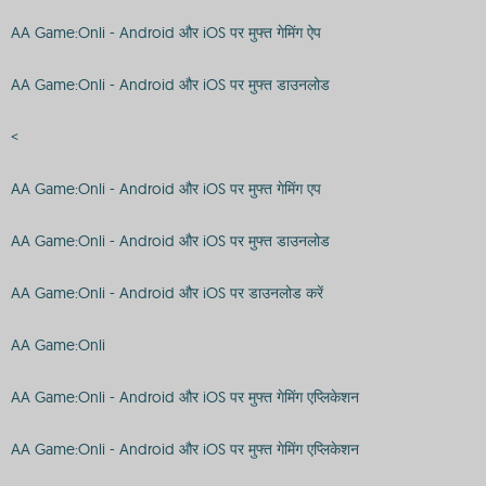
AA Game:Onli - Android और iOS पर मुफ्त गेमिंग ऐप
AA Game:Onli - Android और iOS पर मुफ्त डाउनलोड
<
AA Game:Onli - Android और iOS पर मुफ्त गेमिंग एप
AA Game:Onli - Android और iOS पर मुफ्त डाउनलोड
AA Game:Onli - Android और iOS पर डाउनलोड करें
AA Game:Onli
AA Game:Onli - Android और iOS पर मुफ्त गेमिंग एप्लिकेशन
AA Game:Onli - Android और iOS पर मुफ्त गेमिंग एप्लिकेशन