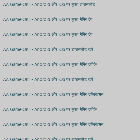
AA Game:Onli - Android और iOS पर मुफ्त डाउनलोड
AA Game:Onli - Android और iOS पर मुफ्त गेमिंग ऐप
AA Game:Onli - Android और iOS पर मुफ्त गेमिंग ऐप
AA Game:Onli - Android और iOS पर डाउनलोड करे
AA Game:Onli - Android और iOS पर मुफ्त गेमिंग एपीके
AA Game:Onli - Android और iOS पर डाउनलोड करें
AA Game:Onli - Android और iOS पर मुफ्त गेमिंग एप्लिकेशन
AA Game:Onli - Android और iOS पर मुफ्त गेमिंग एपीके
AA Game:Onli - Android और iOS पर मुफ्त गेमिंग एप्लिकेशन
AA Game:Onli - Android और iOS पर डाउनलोड करें