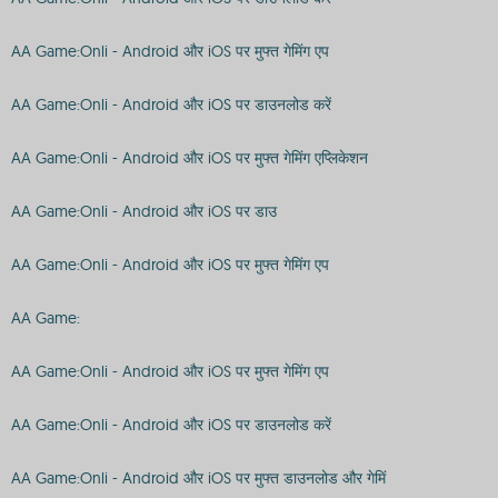
AA Game:Onli - Android और iOS पर मुफ्त गेमिंग एप
AA Game:Onli - Android और iOS पर डाउनलोड करें
AA Game:Onli - Android और iOS पर मुफ्त गेमिंग एप्लिकेशन
AA Game:Onli - Android और iOS पर डाउ
AA Game:Onli - Android और iOS पर मुफ्त गेमिंग एप
AA Game:
AA Game:Onli - Android और iOS पर मुफ्त गेमिंग एप
AA Game:Onli - Android और iOS पर डाउनलोड करें
AA Game:Onli - Android और iOS पर मुफ्त डाउनलोड और गेमिं