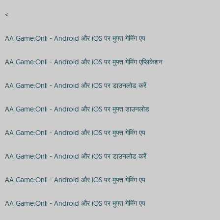
<
AA Game:Onli - Android और iOS पर मुफ्त गेमिंग एप
AA Game:Onli - Android और iOS पर मुफ्त गेमिंग एप्लिकेशन
AA Game:Onli - Android और iOS पर डाउनलोड करें
AA Game:Onli - Android और iOS पर मुफ्त डाउनलोड
AA Game:Onli - Android और iOS पर मुफ्त गेमिंग एप
AA Game:Onli - Android और iOS पर डाउनलोड करें
AA Game:Onli - Android और iOS पर मुफ्त गेमिंग एप
AA Game:Onli - Android और iOS पर मुफ्त गेमिंग एप