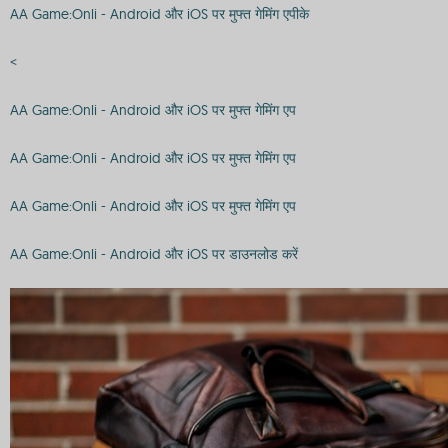
AA Game:Onli - Android और iOS पर मुफ्त गेमिंग एपीके
<
AA Game:Onli - Android और iOS पर मुफ्त गेमिंग एप
AA Game:Onli - Android और iOS पर मुफ्त गेमिंग एप
AA Game:Onli - Android और iOS पर मुफ्त गेमिंग एप
AA Game:Onli - Android और iOS पर डाउनलोड करें