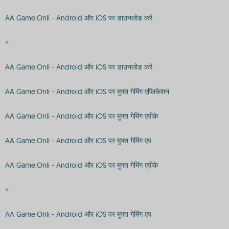
AA Game:Onli - Android और iOS पर डाउनलोड करें
<
AA Game:Onli - Android और iOS पर डाउनलोड करें
AA Game:Onli - Android और iOS पर मुफ्त गेमिंग एप्लिकेशन
AA Game:Onli - Android और iOS पर मुफ्त गेमिंग एपीके
AA Game:Onli - Android और iOS पर मुफ्त गेमिंग एप
AA Game:Onli - Android और iOS पर मुफ्त गेमिंग एपीके
<
AA Game:Onli - Android और iOS पर मुफ्त गेमिंग एप