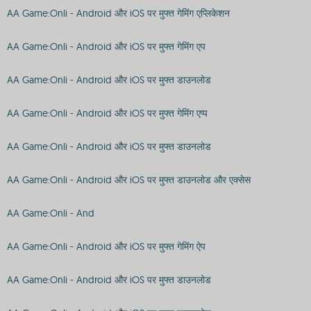
AA Game:Onli - Android और iOS पर मुफ्त गेमिंग एप्लिकेशन
AA Game:Onli - Android और iOS पर मुफ्त गेमिंग एप
AA Game:Onli - Android और iOS पर मुफ्त डाउनलोड
AA Game:Onli - Android और iOS पर मुफ्त गेमिंग एप्प
AA Game:Onli - Android और iOS पर मुफ्त डाउनलोड
AA Game:Onli - Android और iOS पर मुफ्त डाउनलोड और एक्सेस
AA Game:Onli - And
AA Game:Onli - Android और iOS पर मुफ्त गेमिंग ऐप
AA Game:Onli - Android और iOS पर मुफ्त डाउनलोड