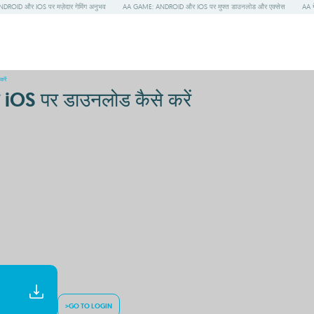
OID और IOS पर मज़ेदार गेमिंग अनुभव
AA GAME: ANDROID और IOS पर मुफ्त डाउनलोड और एक्सेस
AA ग
रें
OS पर डाउनलोड कैसे करें
>GO TO LOGIN