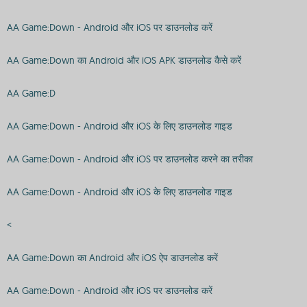
AA Game:Down - Android और iOS पर डाउनलोड करें
AA Game:Down का Android और iOS APK डाउनलोड कैसे करें
AA Game:D
AA Game:Down - Android और iOS के लिए डाउनलोड गाइड
AA Game:Down - Android और iOS पर डाउनलोड करने का तरीका
AA Game:Down - Android और iOS के लिए डाउनलोड गाइड
<
AA Game:Down का Android और iOS ऐप डाउनलोड करें
AA Game:Down - Android और iOS पर डाउनलोड करें