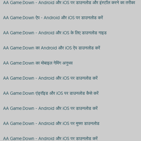
AA Game:Down - Android और iOS पर डाउनलोड और इंस्टॉल करने का तरीका
AA Game:Down ऐप - Android और iOS पर डाउनलोड करें
AA Game:Down - Android और iOS के लिए डाउनलोड गाइड
AA Game:Down का Android और iOS ऐप डाउनलोड करें
AA Game:Down का मोबाइल गेमिंग अनुभव
AA Game:Down - Android और iOS पर डाउनलोड करें
AA Game:Down एंड्रॉइड और iOS पर डाउनलोड कैसे करें
AA Game:Down - Android और iOS पर डाउनलोड करें
AA Game:Down - Android और iOS पर मुफ्त डाउनलोड
AA Game:Down - Android और iOS पर डाउनलोड करें