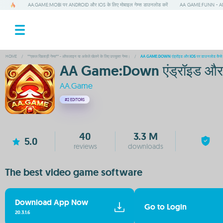
AA.GAME:MOBI पर ANDROID और IOS के लिए मोबाइल गेम्स डाउनलोड करें
AA GAME:FUNN - ANDR
HOME
/
**एकल खिलाड़ी गेम्स** - ऑफलाइन या अकेले खेलने के लिए उपयुक्त गेम्स।
/
AA GAME:DOWN एंड्रॉइड और IOS पर डाउनलोड कैसे क
AA Game:Down एंड्रॉइड और i
AA.Game
#2
EDITORS
40
3.3 M
5.0
reviews
downloads
The best video game software
Download App Now
Go to Login
20.3.1.6