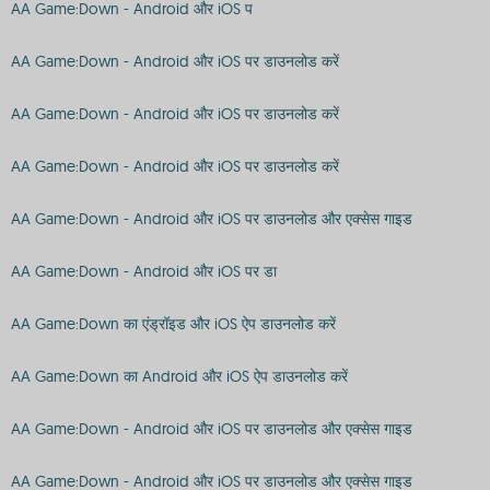
AA Game:Down - Android और iOS प
AA Game:Down - Android और iOS पर डाउनलोड करें
AA Game:Down - Android और iOS पर डाउनलोड करें
AA Game:Down - Android और iOS पर डाउनलोड करें
AA Game:Down - Android और iOS पर डाउनलोड और एक्सेस गाइड
AA Game:Down - Android और iOS पर डा
AA Game:Down का एंड्रॉइड और iOS ऐप डाउनलोड करें
AA Game:Down का Android और iOS ऐप डाउनलोड करें
AA Game:Down - Android और iOS पर डाउनलोड और एक्सेस गाइड
AA Game:Down - Android और iOS पर डाउनलोड और एक्सेस गाइड