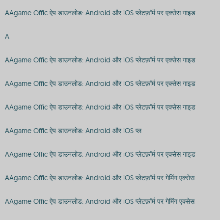
AAgame Offic ऐप डाउनलोड: Android और iOS प्लेटफ़ॉर्म पर एक्सेस गाइड
A
AAgame Offic ऐप डाउनलोड: Android और iOS प्लेटफ़ॉर्म पर एक्सेस गाइड
AAgame Offic ऐप डाउनलोड: Android और iOS प्लेटफ़ॉर्म पर एक्सेस गाइड
AAgame Offic ऐप डाउनलोड: Android और iOS प्लेटफ़ॉर्म पर एक्सेस गाइड
AAgame Offic ऐप डाउनलोड: Android और iOS प्ल
AAgame Offic ऐप डाउनलोड: Android और iOS प्लेटफ़ॉर्म पर एक्सेस गाइड
AAgame Offic ऐप डाउनलोड: Android और iOS प्लेटफ़ॉर्म पर गेमिंग एक्सेस
AAgame Offic ऐप डाउनलोड: Android और iOS प्लेटफ़ॉर्म पर गेमिंग एक्सेस