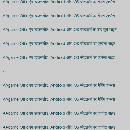
AAgame Offic ऐप डाउनलोड: Android और iOS प्लेटफ़ॉर्म पर गेमिंग एक्सेस
AAgame Offic ऐप डाउनलोड: Android और iOS प्लेटफ़ॉर्म पर गेमिंग एक्सेस
AAgame Offic ऐप डाउनलोड: Android और iOS प्लेटफ़ॉर्म के लिए पूरी गाइड
AAgame Offic ऐप डाउनलोड: Android और iOS प्लेटफ़ॉर्म पर एक्सेस गाइड
AAgame Offic ऐप डाउनलोड: Android और iOS प्लेटफ़ॉर्म पर एक्सेस गाइड
<
AAgame Offic ऐप डाउनलोड: Android और iOS प्लेटफ़ॉर्म पर गेमिंग एक्सेस
AAgame Offic ऐप डाउनलोड: Android और iOS प्लेटफ़ॉर्म पर गेमिंग एक्सेस
AAgame Offic ऐप डाउनलोड: Android और iOS प्लेटफ़ॉर्म पर एक्सेस गाइड
AAgame Offic ऐप डाउनलोड: Android और iOS प्लेटफ़ॉर्म पर एक्सेस गाइड