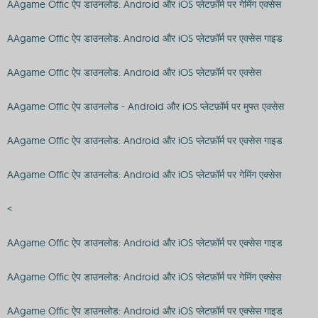
AAgame Offic ऐप डाउनलोड: Android और iOS प्लेटफ़ॉर्म पर गेमिंग एक्सेस
AAgame Offic ऐप डाउनलोड: Android और iOS प्लेटफ़ॉर्म पर एक्सेस गाइड
AAgame Offic ऐप डाउनलोड: Android और iOS प्लेटफ़ॉर्म पर एक्सेस
AAgame Offic ऐप डाउनलोड - Android और iOS प्लेटफ़ॉर्म पर मुफ्त एक्सेस
AAgame Offic ऐप डाउनलोड: Android और iOS प्लेटफ़ॉर्म पर एक्सेस गाइड
AAgame Offic ऐप डाउनलोड: Android और iOS प्लेटफ़ॉर्म पर गेमिंग एक्सेस
<
AAgame Offic ऐप डाउनलोड: Android और iOS प्लेटफ़ॉर्म पर एक्सेस गाइड
AAgame Offic ऐप डाउनलोड: Android और iOS प्लेटफ़ॉर्म पर गेमिंग एक्सेस
AAgame Offic ऐप डाउनलोड: Android और iOS प्लेटफ़ॉर्म पर एक्सेस गाइड