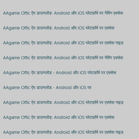
AAgame Offic ऐप डाउनलोड: Android और iOS प्लेटफ़ॉर्म पर गेमिंग एक्सेस
AAgame Offic ऐप डाउनलोड: Android और iOS प्लेटफ़ॉर्म पर एक्सेस
AAgame Offic ऐप डाउनलोड: Android और iOS प्लेटफ़ॉर्म पर एक्सेस गाइड
AAgame Offic ऐप डाउनलोड: Android और iOS प्लेटफ़ॉर्म पर गेमिंग एक्सेस
AAgame Offic ऐप डाउनलोड - Android और iOS प्लेटफ़ॉर्म पर एक्सेस
AAgame Offic ऐप डाउनलोड - Android और iOS प्ल
AAgame Offic ऐप डाउनलोड: Android और iOS प्लेटफ़ॉर्म पर एक्सेस गाइड
AAgame Offic ऐप डाउनलोड: Android और iOS प्लेटफ़ॉर्म पर एक्सेस
AAgame Offic ऐप डाउनलोड: Android और iOS प्लेटफ़ॉर्म पर एक्सेस गाइड