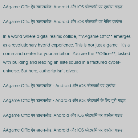
AAgame Offic ऐप डाउनलोड: Android और iOS प्लेटफ़ॉर्म पर एक्सेस गाइड
AAgame Offic ऐप डाउनलोड: Android और iOS प्लेटफ़ॉर्म पर गेमिंग एक्सेस
In a world where digital realms collide, **AAgame Offic** emerges
as a revolutionary hybrid experience. This is not just a game—it’s a
command center for your ambition. You are the **Officer**, tasked
with building and leading an elite squad in a fractured cyber-
universe. But here, authority isn’t given;
AAgame Offic ऐप डाउनलोड - Android और iOS प्लेटफ़ॉर्म पर एक्सेस
AAgame Offic ऐप डाउनलोड - Android और iOS प्लेटफ़ॉर्म के लिए पूरी गाइड
AAgame Offic ऐप डाउनलोड: Android और iOS प्लेटफ़ॉर्म पर एक्सेस गाइड
AAgame Offic ऐप डाउनलोड: Android और iOS प्लेटफ़ॉर्म पर एक्सेस गाइड