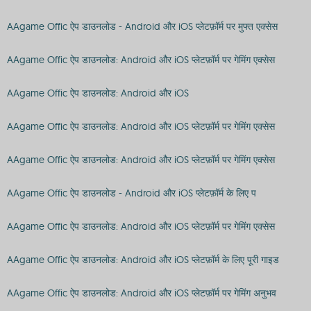
AAgame Offic ऐप डाउनलोड - Android और iOS प्लेटफ़ॉर्म पर मुफ्त एक्सेस
AAgame Offic ऐप डाउनलोड: Android और iOS प्लेटफ़ॉर्म पर गेमिंग एक्सेस
AAgame Offic ऐप डाउनलोड: Android और iOS
AAgame Offic ऐप डाउनलोड: Android और iOS प्लेटफ़ॉर्म पर गेमिंग एक्सेस
AAgame Offic ऐप डाउनलोड: Android और iOS प्लेटफ़ॉर्म पर गेमिंग एक्सेस
AAgame Offic ऐप डाउनलोड - Android और iOS प्लेटफ़ॉर्म के लिए प
AAgame Offic ऐप डाउनलोड: Android और iOS प्लेटफ़ॉर्म पर गेमिंग एक्सेस
AAgame Offic ऐप डाउनलोड: Android और iOS प्लेटफ़ॉर्म के लिए पूरी गाइड
AAgame Offic ऐप डाउनलोड: Android और iOS प्लेटफ़ॉर्म पर गेमिंग अनुभव