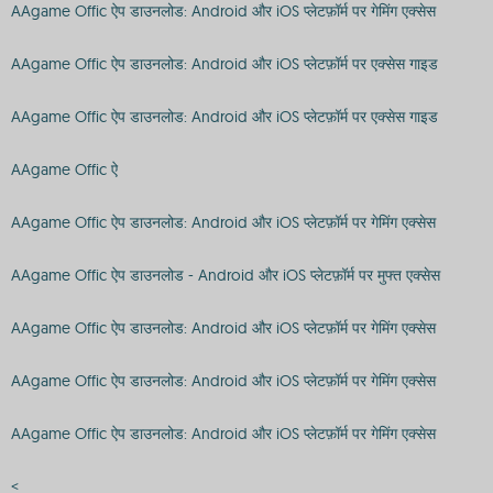
AAgame Offic ऐप डाउनलोड: Android और iOS प्लेटफ़ॉर्म पर गेमिंग एक्सेस
AAgame Offic ऐप डाउनलोड: Android और iOS प्लेटफ़ॉर्म पर एक्सेस गाइड
AAgame Offic ऐप डाउनलोड: Android और iOS प्लेटफ़ॉर्म पर एक्सेस गाइड
AAgame Offic ऐ
AAgame Offic ऐप डाउनलोड: Android और iOS प्लेटफ़ॉर्म पर गेमिंग एक्सेस
AAgame Offic ऐप डाउनलोड - Android और iOS प्लेटफ़ॉर्म पर मुफ्त एक्सेस
AAgame Offic ऐप डाउनलोड: Android और iOS प्लेटफ़ॉर्म पर गेमिंग एक्सेस
AAgame Offic ऐप डाउनलोड: Android और iOS प्लेटफ़ॉर्म पर गेमिंग एक्सेस
AAgame Offic ऐप डाउनलोड: Android और iOS प्लेटफ़ॉर्म पर गेमिंग एक्सेस
<