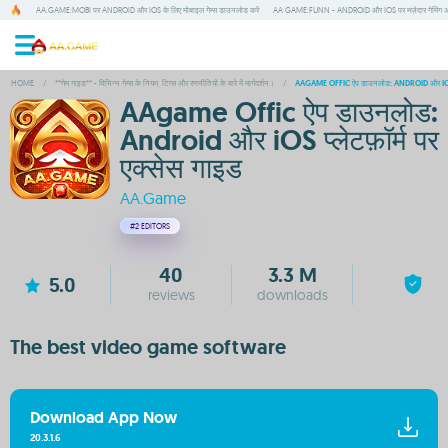
AA.GAME:MOBI पर ANDROID और IOS के लिए मोबाइल गेम्स डाउनलोड करें
AA GAME:FUNN - ANDROID और IOS पर मज़ेदार गेमिंग 
HOME
/
**गेम गाइड** - विभिन्न गेम्स के नियम, टिप्स और रणनीतियों के बारे में मार्गदर्शन।
/
AAGAME OFFIC ऐप डाउनलोड: ANDROID और IOS प्ल
AAgame Offic ऐप डाउनलोड:
Android और iOS प्लेटफ़ॉर्म पर
एक्सेस गाइड
AA.Game
#2
EDITORS
40
3.3 M
5.0
reviews
downloads
The best video game software
Download App Now
20.3.1.6