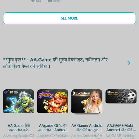
644
Reply
SEE MORE
**मुख पृष्ठ** - AA.Game की मुख्य वेबसाइट, नवीनतम और
लोकप्रिय गेम्स की सुविधा।
AA Game कैसे
AAgame Offic ऐप
AA Game: Android
AA.GAME:Mobi -
डाउनलोड करें:
डाउनलोड - Android
और iOS पर मुफ्त
Android और iOS के
Android और iOS
और iOS प्लेटफ़ॉर्म के
डाउनलोड और एक्सेस
लिए ऐप डाउनलोड गाइड
AAगेम्सएंड्रॉइडऔरiOSपरमुफ्तगेमिंगएप्सAAगेम्सएंड्रॉइडऔरiOSपरमुफ्तमेंडाउनलोडकरेंAAGame:And
AAgameOfficऐपडाउनलोड:AndroidऔरiOSप्लेटफ़ॉर्मपरएक्सेसगाइडA
AAगेम्स:AndroidऔरiOSपरमुफ्तगेमिंगकाअनुभ
AA.GAME:Mobiपरगेम्स
गाइड
लिए पूरी गाइड
गाइड