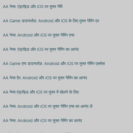
AA गेम्स: एंड्रॉइड और iOS पर मुफ्त गेमिं
AA Game डाउनलोड: Android और iOS के लिए मुफ्त गेमिंग एप
AA गेम्स: Android और iOS पर मुफ्त गेमिंग एप्स
AA गेम्स: एंड्रॉइड और iOS पर मुफ्त गेमिंग का आनंद
AA Game एप्प डाउनलोड: Android और iOS पर मुफ्त गेमिंग एक्सेस
AA गेम्स ऐप: Android और iOS पर मुफ्त गेमिंग का आनंद
AA गेम्स एंड्रॉइड और iOS पर मुफ्त में खेलने के लिए
AA गेम्स: Android और iOS पर मुफ्त गेमिंग एप्स का आनंद लें
AA गेम्स: Android और iOS पर मुफ्त गेमिंग का आनंद