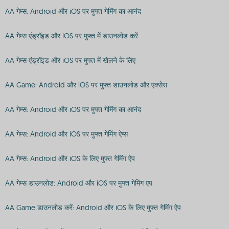
AA गेम्स: Android और iOS पर मुफ्त गेमिंग का आनंद
AA गेम्स एंड्रॉइड और iOS पर मुफ्त में डाउनलोड करें
AA गेम्स एंड्रॉइड और iOS पर मुफ्त में खेलने के लिए
AA Game: Android और iOS पर मुफ्त डाउनलोड और एक्सेस
AA गेम्स: Android और iOS पर मुफ्त गेमिंग का आनंद
AA गेम्स: Android और iOS पर मुफ्त गेमिंग ऐप्स
AA गेम्स: Android और iOS के लिए मुफ्त गेमिंग ऐप
AA गेम्स डाउनलोड: Android और iOS पर मुफ्त गेमिंग एप
AA Game डाउनलोड करें: Android और iOS के लिए मुफ्त गेमिंग ऐप