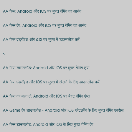
AA गेम्स: Android और iOS पर मुफ्त गेमिंग का आनंद
AA गेम्स ऐप: Android और iOS पर मुफ्त गेमिंग का आनंद
AA गेम्स एंड्रॉइड और iOS पर मुफ्त में डाउनलोड करें
<
AA गेम्स डाउनलोड: Android और iOS पर मुफ्त गेमिंग एप्स
AA गेम्स एंड्रॉइड और iOS पर मुफ्त में खेलने के लिए डाउनलोड करें
AA गेम्स का मज़ा लें: Android और iOS पर बेस्ट गेमिंग ऐप्स
AA Game ऐप डाउनलोड - Android और iOS प्लेटफ़ॉर्म के लिए मुफ्त गेमिंग एक्सेस
AA गेम्स डाउनलोड: Android और iOS के लिए मुफ्त गेमिंग ऐप