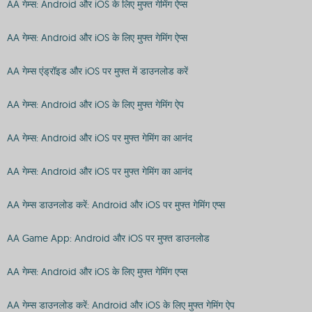
AA गेम्स: Android और iOS के लिए मुफ्त गेमिंग ऐप्स
AA गेम्स: Android और iOS के लिए मुफ्त गेमिंग ऐप्स
AA गेम्स एंड्रॉइड और iOS पर मुफ्त में डाउनलोड करें
AA गेम्स: Android और iOS के लिए मुफ्त गेमिंग ऐप
AA गेम्स: Android और iOS पर मुफ्त गेमिंग का आनंद
AA गेम्स: Android और iOS पर मुफ्त गेमिंग का आनंद
AA गेम्स डाउनलोड करें: Android और iOS पर मुफ्त गेमिंग एप्स
AA Game App: Android और iOS पर मुफ्त डाउनलोड
AA गेम्स: Android और iOS के लिए मुफ्त गेमिंग एप्स
AA गेम्स डाउनलोड करें: Android और iOS के लिए मुफ्त गेमिंग ऐप