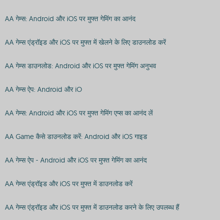
AA गेम्स: Android और iOS पर मुफ्त गेमिंग का आनंद
AA गेम्स एंड्रॉइड और iOS पर मुफ्त में खेलने के लिए डाउनलोड करें
AA गेम्स डाउनलोड: Android और iOS पर मुफ्त गेमिंग अनुभव
AA गेम्स ऐप: Android और iO
AA गेम्स: Android और iOS पर मुफ्त गेमिंग एप्स का आनंद लें
AA Game कैसे डाउनलोड करें: Android और iOS गाइड
AA गेम्स ऐप - Android और iOS पर मुफ्त गेमिंग का आनंद
AA गेम्स एंड्रॉइड और iOS पर मुफ्त में डाउनलोड करें
AA गेम्स एंड्रॉइड और iOS पर मुफ्त में डाउनलोड करने के लिए उपलब्ध हैं