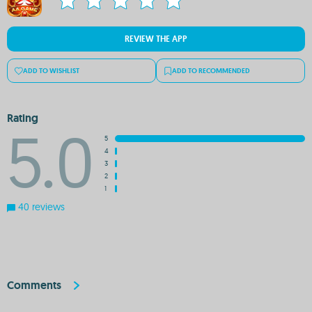
REVIEW THE APP
ADD TO WISHLIST
ADD TO RECOMMENDED
Rating
5.0
5
4
3
2
1
40 reviews
Comments