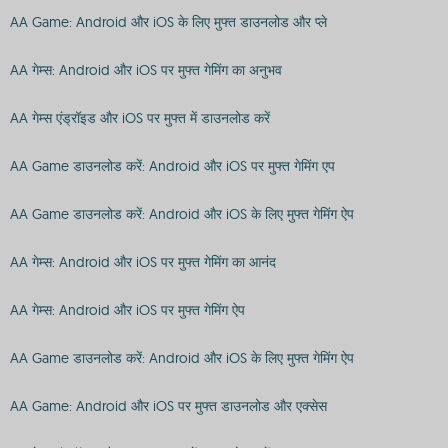
AA Game: Android और iOS के लिए मुफ्त डाउनलोड और प्ले
AA गेम्स: Android और iOS पर मुफ्त गेमिंग का अनुभव
AA गेम्स एंड्रॉइड और iOS पर मुफ्त में डाउनलोड करें
AA Game डाउनलोड करें: Android और iOS पर मुफ्त गेमिंग एप
AA Game डाउनलोड करें: Android और iOS के लिए मुफ्त गेमिंग ऐप
AA गेम्स: Android और iOS पर मुफ्त गेमिंग का आनंद
AA गेम्स: Android और iOS पर मुफ्त गेमिंग ऐप
AA Game डाउनलोड करें: Android और iOS के लिए मुफ्त गेमिंग ऐप
AA Game: Android और iOS पर मुफ्त डाउनलोड और एक्सेस