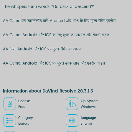
The whispers form words: “Go back or descend?”
AA Game एप्प डाउनलोड करें: Android और iOS के लिए मुफ्त गेमिंग एक्सेस
AA Game: Android और iOS के लिए मुफ्त डाउनलोड और गेमप्ले गाइड
AA गेम्स: Android और iOS पर मुफ्त गेमिंग का आनंद
AA Game: Android और iOS पर मुफ्त डाउनलोड और एक्सेस गाइड
Information about DaVinci Resolve 20.3.1.6
License
Op. System
Free
Windows
Category
Language
Editors
English