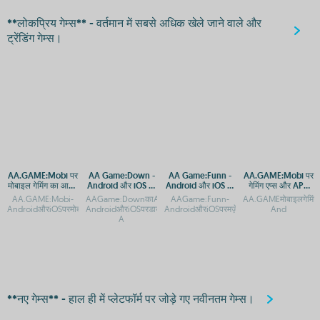
**लोकप्रिय गेम्स** - वर्तमान में सबसे अधिक खेले जाने वाले और
ट्रेंडिंग गेम्स।
AA.GAME:Mobi पर
AA Game:Down -
AA Game:Funn -
AA.GAME:Mobi पर
मोबाइल गेमिंग का आनंद
Android और iOS पर
Android और iOS पर
गेमिंग एप्स और APK
लें - Android और
डाउनलोड और एक्सेस
मज़ेदार गेमिंग अनुभव
डाउनलोड करें |
AA.GAME:Mobi-
AAGame:DownकाAndroidऔरiOSऐपडाउनलोडकरेंAAGame:Down-
AAGame:Funn-
AA.GAMEमोबाइलगेमिंगप्
iOS के लिए एक्सेस करें
गाइड
Android और iOS
AndroidऔरiOSपरमोबाइलगेमिंगकाबेहतरीनप्लेटफॉर्मAA.GAME:Mobiपरमोबाइलगेमिंगकाआन
AndroidऔरiOSपरडाउनलोडकरेंAAGame:Down-
AndroidऔरiOSपरमज़ेदारगेमिंगअनुभवAAGam
And
एक्सेस
A
**नए गेम्स** - हाल ही में प्लेटफॉर्म पर जोड़े गए नवीनतम गेम्स।