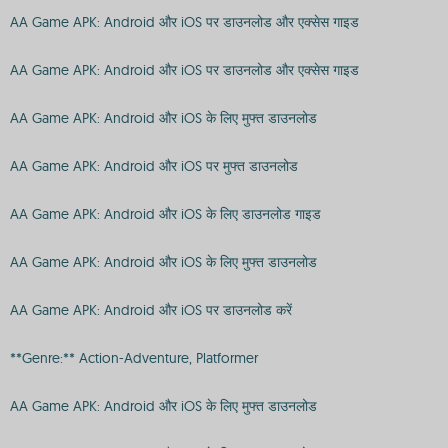
AA Game APK: Android और iOS पर डाउनलोड और एक्सेस गाइड
AA Game APK: Android और iOS पर डाउनलोड और एक्सेस गाइड
AA Game APK: Android और iOS के लिए मुफ्त डाउनलोड
AA Game APK: Android और iOS पर मुफ्त डाउनलोड
AA Game APK: Android और iOS के लिए डाउनलोड गाइड
AA Game APK: Android और iOS के लिए मुफ्त डाउनलोड
AA Game APK: Android और iOS पर डाउनलोड करें
**Genre:** Action-Adventure, Platformer
AA Game APK: Android और iOS के लिए मुफ्त डाउनलोड