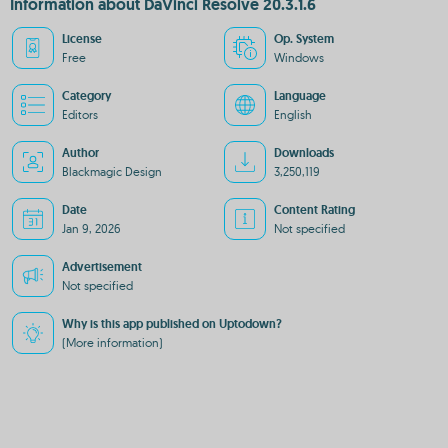
Information about DaVinci Resolve 20.3.1.6
License
Op. System
Free
Windows
Category
Language
Editors
English
Author
Downloads
Blackmagic Design
3,250,119
Date
Content Rating
Jan 9, 2026
Not specified
Advertisement
Not specified
Why is this app published on Uptodown?
(More information)