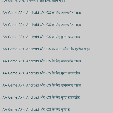
AA Game: APK डाउनलोड और इंस्टॉलेशन गाइड
AA Game APK: Android और iOS के लिए डाउनलोड गाइड
AA Game APK: Android और iOS के लिए डाउनलोड गाइड
AA Game APK: Android और iOS के लिए मुफ्त डाउनलोड
AA Game APK: Android और iOS पर डाउनलोड और एक्सेस गाइड
AA Game APK: Android और iOS के लिए डाउनलोड गाइड
AA Game APK: Android और iOS के लिए मुफ्त डाउनलोड
AA Game APK: Android और iOS के लिए डाउनलोड गाइड
AA Game APK: Android और iOS के लिए मुफ्त डाउनलोड
AA Game APK: Android और iOS के लिए मुफ्त ड