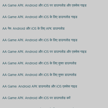
AA Game APK: Android और iOS पर डाउनलोड और एक्सेस गाइड
AA Game APK: Android और iOS के लिए डाउनलोड गाइड
AA गेम: Android और iOS के लिए APK डाउनलोड
AA Game APK: Android और iOS के लिए डाउनलोड गाइड
AA Game APK: Android और iOS पर डाउनलोड और एक्सेस गाइड
AA Game APK: Android और iOS के लिए मुफ्त डाउनलोड
AA Game APK: Android और iOS के लिए मुफ्त डाउनलोड
AA Game: Android APK डाउनलोड और iOS एक्सेस गाइड
AA Game APK: Android और iOS पर डाउनलोड करें