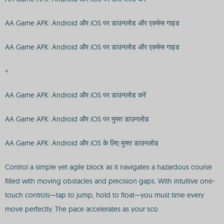
AA Game APK: Android और iOS पर डाउनलोड और एक्सेस गाइड
AA Game APK: Android और iOS पर डाउनलोड और एक्सेस गाइड
<
AA Game APK: Android और iOS पर डाउनलोड करें
AA Game APK: Android और iOS पर मुफ्त डाउनलोड
AA Game APK: Android और iOS के लिए मुफ्त डाउनलोड
Control a simple yet agile block as it navigates a hazardous course
filled with moving obstacles and precision gaps. With intuitive one-
touch controls—tap to jump, hold to float—you must time every
move perfectly. The pace accelerates as your sco