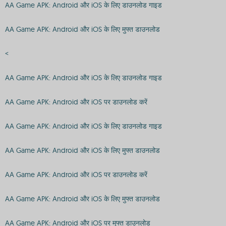
AA Game APK: Android और iOS के लिए डाउनलोड गाइड
AA Game APK: Android और iOS के लिए मुफ्त डाउनलोड
<
AA Game APK: Android और iOS के लिए डाउनलोड गाइड
AA Game APK: Android और iOS पर डाउनलोड करें
AA Game APK: Android और iOS के लिए डाउनलोड गाइड
AA Game APK: Android और iOS के लिए मुफ्त डाउनलोड
AA Game APK: Android और iOS पर डाउनलोड करें
AA Game APK: Android और iOS के लिए मुफ्त डाउनलोड
AA Game APK: Android और iOS पर मुफ्त डाउनलोड