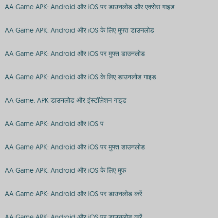
AA Game APK: Android और iOS पर डाउनलोड और एक्सेस गाइड
AA Game APK: Android और iOS के लिए मुफ्त डाउनलोड
AA Game APK: Android और iOS पर मुफ्त डाउनलोड
AA Game APK: Android और iOS के लिए डाउनलोड गाइड
AA Game: APK डाउनलोड और इंस्टॉलेशन गाइड
AA Game APK: Android और iOS प
AA Game APK: Android और iOS पर मुफ्त डाउनलोड
AA Game APK: Android और iOS के लिए मुफ
AA Game APK: Android और iOS पर डाउनलोड करें
AA Game APK: Android और iOS पर डाउनलोड करें