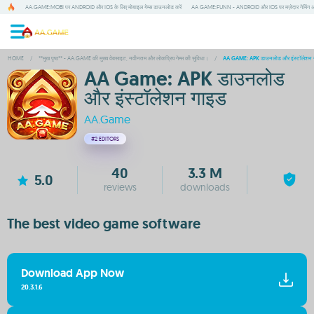
AA.GAME:MOBI पर ANDROID और IOS के लिए मोबाइल गेम्स डाउनलोड करें
AA GAME:FUNN - ANDROID और IOS पर मज़ेदार गेमिंग 
HOME
/
**मुख पृष्ठ** - AA.GAME की मुख्य वेबसाइट, नवीनतम और लोकप्रिय गेम्स की सुविधा।
/
AA GAME: APK डाउनलोड और इंस्टॉलेशन 
AA Game: APK डाउनलोड
और इंस्टॉलेशन गाइड
AA.Game
#2
EDITORS
40
3.3 M
5.0
reviews
downloads
The best video game software
Download App Now
20.3.1.6