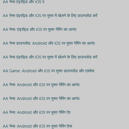
AA गेम्स एंड्रॉइड और iOS प
AA गेम्स एंड्रॉइड और iOS पर मुफ्त में खेलने के लिए डाउनलोड करें
AA गेम्स: एंड्रॉइड और iOS पर मुफ्त गेमिंग का आनंद
AA गेम्स डाउनलोड: Android और iOS पर मुफ्त गेमिंग का आनंद
AA गेम्स एंड्रॉइड और iOS पर मुफ्त में खेलने के लिए डाउनलोड करें
AA Game: Android और iOS पर मुफ्त डाउनलोड और एक्सेस
AA गेम्स: Android और iOS पर मुफ्त गेमिंग का आनंद
AA गेम्स: Android और iOS पर मुफ्त गेमिंग का आनंद
AA गेम्स: Android और iOS पर मुफ्त गेमिंग ऐप
AA गेम्स: Android और iOS पर मुफ्त गेमिंग ऐप्स