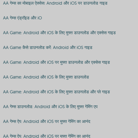
AA गेम्स का मोबाइल ऐक्सेस: Android और iOS पर डाउनलोड गाइड
AA गेम्स एंड्रॉइड और iO
AA Game: Android और iOS के लिए मुफ्त डाउनलोड और एक्सेस गाइड
AA Game कैसे डाउनलोड करें: Android और iOS गाइड
AA Game: Android और iOS पर मुफ्त डाउनलोड और एक्सेस गाइड
AA Game: Android और iOS के लिए मुफ्त डाउनलोड
AA Game: Android और iOS के लिए मुफ्त डाउनलोड और प्ले गाइड
AA गेम्स डाउनलोड: Android और iOS के लिए मुफ्त गेमिंग एप
AA गेम्स ऐप: Android और iOS पर मुफ्त गेमिंग का आनंद
AA गेम्स ऐप: Android और iOS पर मुफ्त गेमिंग का आनंद