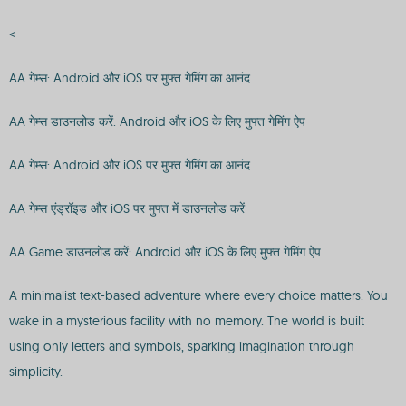
<
AA गेम्स: Android और iOS पर मुफ्त गेमिंग का आनंद
AA गेम्स डाउनलोड करें: Android और iOS के लिए मुफ्त गेमिंग ऐप
AA गेम्स: Android और iOS पर मुफ्त गेमिंग का आनंद
AA गेम्स एंड्रॉइड और iOS पर मुफ्त में डाउनलोड करें
AA Game डाउनलोड करें: Android और iOS के लिए मुफ्त गेमिंग ऐप
A minimalist text-based adventure where every choice matters. You
wake in a mysterious facility with no memory. The world is built
using only letters and symbols, sparking imagination through
simplicity.