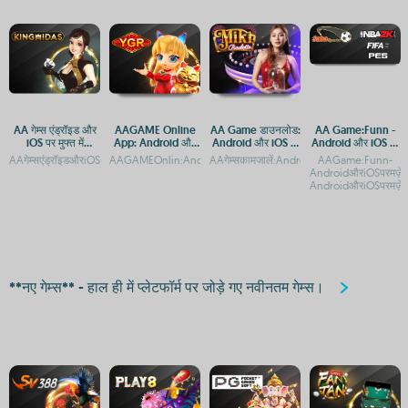
AA गेम्स एंड्रॉइड और
AAGAME Online
AA Game डाउनलोड:
AA Game:Funn -
iOS पर मुफ्त में
App: Android और
Android और iOS के
Android और iOS पर
डाउनलोड करें
iOS के लिए APK
लिए मुफ्त गेमिंग ऐप
मज़ेदार गेमिंग अनुभव
AAगेम्सएंड्रॉइडऔरiOSपरमुफ्तमेंखेलनेकेलिएडाउनलोडकरेंAAGameएप्लिकेशनडाउनलोडऔरइंस्टॉलेशन
AAGAMEOnlin:AndroidऔरAppleकेलिएएक्सेसगाइडAAGAMEOnline
AAगेम्सकामजालें:AndroidऔरiOSपरबेस्टगेमिंग
AAGame:Funn-
डाउनलोड
AndroidऔरiOSपरमज़ेद
AndroidऔरiOSपरमज़ेदा
**नए गेम्स** - हाल ही में प्लेटफॉर्म पर जोड़े गए नवीनतम गेम्स।