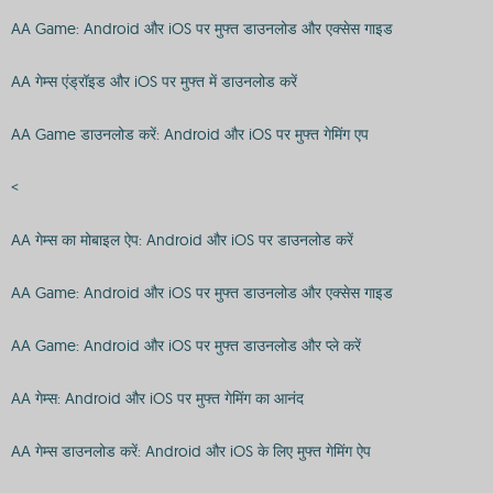
AA Game: Android और iOS पर मुफ्त डाउनलोड और एक्सेस गाइड
AA गेम्स एंड्रॉइड और iOS पर मुफ्त में डाउनलोड करें
AA Game डाउनलोड करें: Android और iOS पर मुफ्त गेमिंग एप
<
AA गेम्स का मोबाइल ऐप: Android और iOS पर डाउनलोड करें
AA Game: Android और iOS पर मुफ्त डाउनलोड और एक्सेस गाइड
AA Game: Android और iOS पर मुफ्त डाउनलोड और प्ले करें
AA गेम्स: Android और iOS पर मुफ्त गेमिंग का आनंद
AA गेम्स डाउनलोड करें: Android और iOS के लिए मुफ्त गेमिंग ऐप