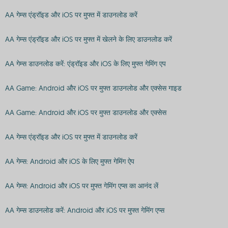
AA गेम्स एंड्रॉइड और iOS पर मुफ्त में डाउनलोड करें
AA गेम्स एंड्रॉइड और iOS पर मुफ्त में खेलने के लिए डाउनलोड करें
AA गेम्स डाउनलोड करें: एंड्रॉइड और iOS के लिए मुफ्त गेमिंग एप
AA Game: Android और iOS पर मुफ्त डाउनलोड और एक्सेस गाइड
AA Game: Android और iOS पर मुफ्त डाउनलोड और एक्सेस
AA गेम्स एंड्रॉइड और iOS पर मुफ्त में डाउनलोड करें
AA गेम्स: Android और iOS के लिए मुफ्त गेमिंग ऐप
AA गेम्स: Android और iOS पर मुफ्त गेमिंग एप्स का आनंद लें
AA गेम्स डाउनलोड करें: Android और iOS पर मुफ्त गेमिंग एप्स