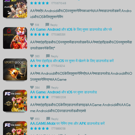
1770671048
AAगेम्सऐप:AndroidऔरiOSपरमुफ्तगेमिंगकाआनंदAAगेम्सडाउनलोडकरें:Andro
idऔरiOSकेलिएमुफ्तगेमिंग
518
Reply
AA Game: Android और iOS के लिए मुफ्त डाउनलोड और प्ले
1770865391
AAगेम्सएंड्रॉइडऔरiOSपरमुफ्तमेंडाउनलोडकरेंAAगेम्सएंड्रॉइडऔरiOSपरमुफ्तमेंडा
उनलोडकरनेकेलिए*
383
Reply
AA गेम्स एंड्रॉइड और iOS पर मुफ्त में खेलने के लिए डाउनलोड करें
1771549214
AAगेम्स:AndroidऔरiOSकेलिएमुफ्तगेमिंगऐपAAगेम्सडाउनलोड:AndroidऔरiO
Sपरमुफ्तगेमिंगएप्सAAGame
384
Reply
AA Game: Android और iOS पर मुफ्त डाउनलोड
1771860208
AAगेम्सएंड्रॉइडऔरiOSकेलिएडाउनलोडगाइडAAGame:AndroidऔरiAAGa
me:AndroidऔरiOSपरडाउनलोडऔरएक्से
650
Reply
AA.GAME:Mobi पर गेमिंग एप्स और APK डाउनलोड करें
1771889058