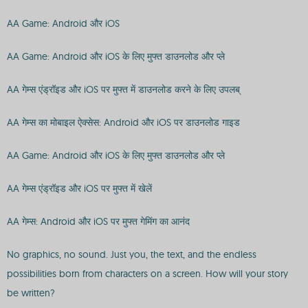
AA Game: Android और iOS
AA Game: Android और iOS के लिए मुफ्त डाउनलोड और प्ले
AA गेम्स एंड्रॉइड और iOS पर मुफ्त में डाउनलोड करने के लिए उपलब्
AA गेम्स का मोबाइल ऐक्सेस: Android और iOS पर डाउनलोड गाइड
AA Game: Android और iOS के लिए मुफ्त डाउनलोड और प्ले
AA गेम्स एंड्रॉइड और iOS पर मुफ्त में खेलें
AA गेम्स: Android और iOS पर मुफ्त गेमिंग का आनंद
No graphics, no sound. Just you, the text, and the endless
possibilities born from characters on a screen. How will your story
be written?