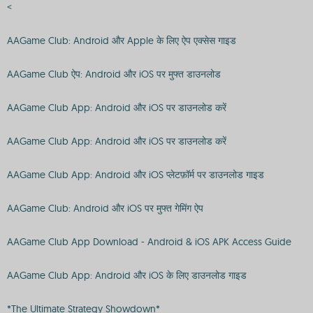
<
AAGame Club: Android और Apple के लिए ऐप एक्सेस गाइड
AAGame Club ऐप: Android और iOS पर मुफ्त डाउनलोड
AAGame Club App: Android और iOS पर डाउनलोड करें
AAGame Club App: Android और iOS पर डाउनलोड करें
AAGame Club App: Android और iOS प्लेटफ़ॉर्म पर डाउनलोड गाइड
AAGame Club: Android और iOS पर मुफ्त गेमिंग ऐप
AAGame Club App Download - Android & iOS APK Access Guide
AAGame Club App: Android और iOS के लिए डाउनलोड गाइड
*The Ultimate Strategy Showdown*