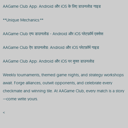
AAGame Club App: Android और iOS के लिए डाउनलोड गाइड
**Unique Mechanics:**
AAGame Club एप्प डाउनलोड - Android और iOS प्लेटफ़ॉर्म एक्सेस
AAGame Club ऐप डाउनलोड: Android और iOS प्लेटफ़ॉर्म गाइड
AAGame Club App: Android और iOS पर मुफ्त डाउनलोड
Weekly tournaments, themed game nights, and strategy workshops
await. Forge alliances, outwit opponents, and celebrate every
checkmate and winning tile. At AAGame Club, every match is a story
—come write yours.
<