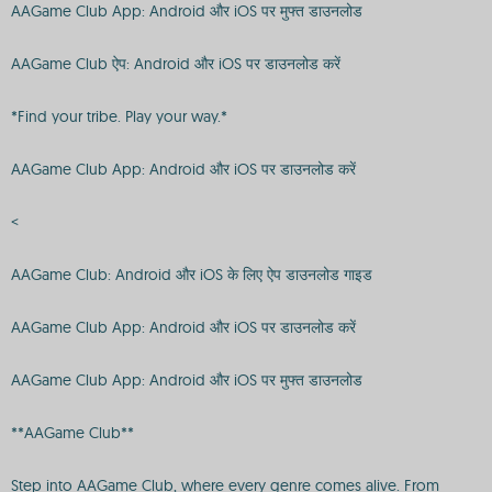
AAGame Club App: Android और iOS पर मुफ्त डाउनलोड
AAGame Club ऐप: Android और iOS पर डाउनलोड करें
*Find your tribe. Play your way.*
AAGame Club App: Android और iOS पर डाउनलोड करें
<
AAGame Club: Android और iOS के लिए ऐप डाउनलोड गाइड
AAGame Club App: Android और iOS पर डाउनलोड करें
AAGame Club App: Android और iOS पर मुफ्त डाउनलोड
**AAGame Club**
Step into AAGame Club, where every genre comes alive. From