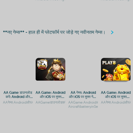
**नए गेम्स** - हाल ही में प्लेटफॉर्म पर जोड़े गए नवीनतम गेम्स।
AA Game डाउनलोड
AA Game: Android
AA गेम्स: Android
AA Game: Android
करें: Android और
और iOS पर मुफ्त
और iOS पर मुफ्त गेमिंग
और iOS पर मुफ्त
iOS के लिए मुफ्त गेमिंग
डाउनलोड और एक्सेस
का आनंद
डाउनलोड और एक्सेस
AAगेम्स:AndroidऔरiOSपरमुफ्तगेमिंगकाआनंदAAगेम्स:AndroidऔरiOSपरमुफ्तगेमिंगकाआनंदAAगेम्सए
AAGameडाउनलोडकरें:AndroidऔरiOSकेलिएमुफ्तऐपएक्सेसAAGameडाउन
AAGame:AndroidऔरiOSपरमुफ्तडाउनलोडऔरएक
AAगेम्स:AndroidऔरiO
ऐप
गाइड
गाइड
AircraftbatteryinSecto