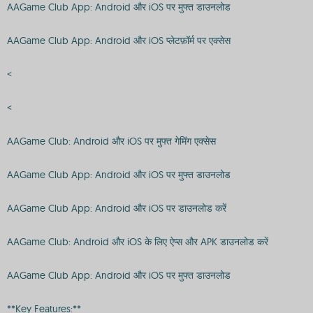
AAGame Club App: Android और iOS पर मुफ्त डाउनलोड
AAGame Club App: Android और iOS प्लेटफ़ॉर्म पर एक्सेस
<
<
AAGame Club: Android और iOS पर मुफ्त गेमिंग एक्सेस
AAGame Club App: Android और iOS पर मुफ्त डाउनलोड
AAGame Club App: Android और iOS पर डाउनलोड करें
AAGame Club: Android और iOS के लिए ऐप्स और APK डाउनलोड करें
AAGame Club App: Android और iOS पर मुफ्त डाउनलोड
**Key Features:**