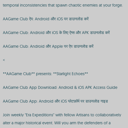
temporal inconsistencies that spawn chaotic enemies at your forge.
AAGame Club ऐप: Android और iOS पर डाउनलोड करें
AAGame Club: Android और iOS के लिए ऐप्स और APK डाउनलोड करें
AAGame Club: Android और Apple पर ऐप डाउनलोड करें
<
**AAGame Club** presents: **Starlight Echoes**
AAGame Club App Download: Android & iOS APK Access Guide
AAGame Club App: Android और iOS प्लेटफ़ॉर्म पर डाउनलोड गाइड
Join weekly "Era Expeditions" with fellow Artisans to collaboratively
alter a major historical event. Will you arm the defenders of a