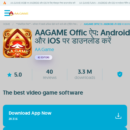
AA.GAME:MOBI पर ANDROID और IOS के लिए मोबाइल गेम्स डाउनलोड करें
AA GAME:FUNN - ANDROID और IOS पर मज़ेदार गेमिंग 
HOME
/
**लोकप्रिय गेम्स** - वर्तमान में सबसे अधिक खेले जाने वाले और ट्रेंडिंग गेम्स।
/
AAGAME OFFIC ऐप: ANDROID और IOS पर डाउनलो
AAGAME Offic ऐप: Android
और iOS पर डाउनलोड करें
AA.Game
#2
EDITORS
40
3.3 M
5.0
reviews
downloads
The best video game software
Download App Now
20.3.1.6