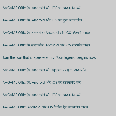
AAGAME Offic ऐप: Android और iOS पर डाउनलोड करें
AAGAME Offic ऐप: Android और iOS पर मुफ्त डाउनलोड
AAGAME Offic ऐप डाउनलोड: Android और iOS प्लेटफ़ॉर्म गाइड
AAGAME Offic ऐप डाउनलोड: Android और iOS प्लेटफ़ॉर्म गाइड
Join the war that shapes eternity. Your legend begins now.
AAGAME Offic ऐप: Android और Apple पर मुफ्त डाउनलोड
AAGAME Offic ऐप: Android और iOS पर डाउनलोड करें
AAGAME Offic ऐप: Android और iOS पर डाउनलोड करें
AAGAME Offic: Android और iOS के लिए ऐप डाउनलोड गाइड