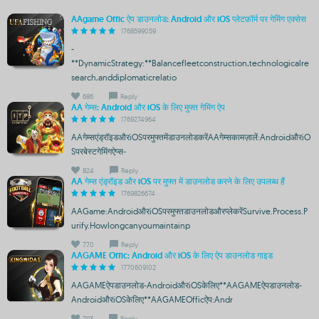
AAgame Offic ऐप डाउनलोड: Android और iOS प्लेटफ़ॉर्म पर गेमिंग एक्सेस
1768599059
-
**DynamicStrategy:**Balancefleetconstruction,technologicalre
search,anddiplomaticrelatio
686
Reply
AA गेम्स: Android और iOS के लिए मुफ्त गेमिंग ऐप
1769274964
AAगेम्सएंड्रॉइडऔरiOSपरमुफ्तमेंडाउनलोडकरेंAAगेम्सकामज़ालें:AndroidऔरiO
Sपरबेस्टगेमिंगऐप्स-
824
Reply
AA गेम्स एंड्रॉइड और iOS पर मुफ्त में डाउनलोड करने के लिए उपलब्ध हैं
1769826674
AAGame:AndroidऔरiOSपरमुफ्तडाउनलोडऔरप्लेकरेंSurvive.Process.P
urify.Howlongcanyoumaintainp
770
Reply
AAGAME Offic: Android और iOS के लिए ऐप डाउनलोड गाइड
1770609102
AAGAMEऐपडाउनलोड-AndroidऔरiOSकेलिए**AAGAMEऐपडाउनलोड-
AndroidऔरiOSकेलिए**AAGAMEOfficऐप:Andr
793
Reply