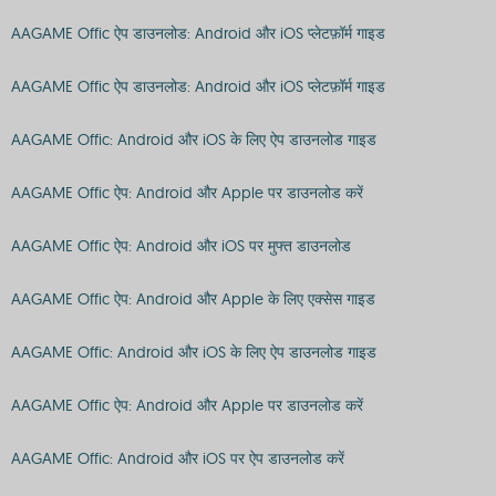
AAGAME Offic ऐप डाउनलोड: Android और iOS प्लेटफ़ॉर्म गाइड
AAGAME Offic ऐप डाउनलोड: Android और iOS प्लेटफ़ॉर्म गाइड
AAGAME Offic: Android और iOS के लिए ऐप डाउनलोड गाइड
AAGAME Offic ऐप: Android और Apple पर डाउनलोड करें
AAGAME Offic ऐप: Android और iOS पर मुफ्त डाउनलोड
AAGAME Offic ऐप: Android और Apple के लिए एक्सेस गाइड
AAGAME Offic: Android और iOS के लिए ऐप डाउनलोड गाइड
AAGAME Offic ऐप: Android और Apple पर डाउनलोड करें
AAGAME Offic: Android और iOS पर ऐप डाउनलोड करें