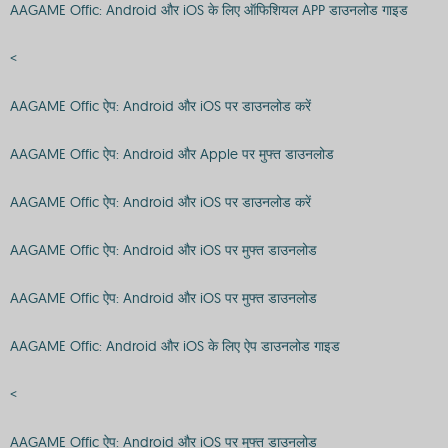
AAGAME Offic: Android और iOS के लिए ऑफिशियल APP डाउनलोड गाइड
<
AAGAME Offic ऐप: Android और iOS पर डाउनलोड करें
AAGAME Offic ऐप: Android और Apple पर मुफ्त डाउनलोड
AAGAME Offic ऐप: Android और iOS पर डाउनलोड करें
AAGAME Offic ऐप: Android और iOS पर मुफ्त डाउनलोड
AAGAME Offic ऐप: Android और iOS पर मुफ्त डाउनलोड
AAGAME Offic: Android और iOS के लिए ऐप डाउनलोड गाइड
<
AAGAME Offic ऐप: Android और iOS पर मुफ्त डाउनलोड