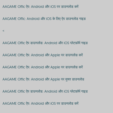
AAGAME Offic ऐप: Android और iOS पर डाउनलोड करें
AAGAME Offic: Android और iOS के लिए ऐप डाउनलोड गाइड
<
AAGAME Offic ऐप डाउनलोड: Android और iOS प्लेटफ़ॉर्म गाइड
AAGAME Offic ऐप: Android और Apple पर डाउनलोड करें
AAGAME Offic ऐप: Android और Apple पर डाउनलोड करें
AAGAME Offic ऐप: Android और Apple पर मुफ्त डाउनलोड
AAGAME Offic ऐप डाउनलोड: Android और iOS प्लेटफ़ॉर्म गाइड
AAGAME Offic ऐप: Android और iOS पर डाउनलोड करें