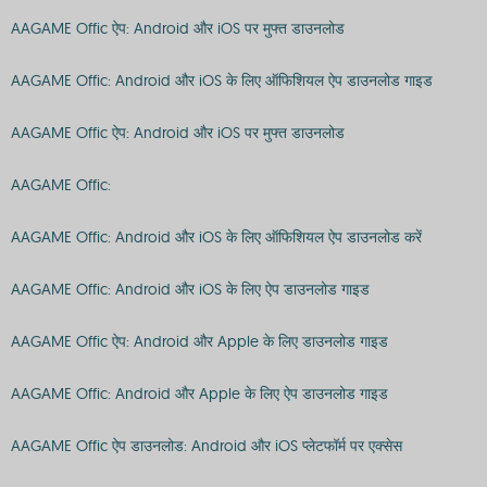
AAGAME Offic ऐप: Android और iOS पर मुफ्त डाउनलोड
AAGAME Offic: Android और iOS के लिए ऑफिशियल ऐप डाउनलोड गाइड
AAGAME Offic ऐप: Android और iOS पर मुफ्त डाउनलोड
AAGAME Offic:
AAGAME Offic: Android और iOS के लिए ऑफिशियल ऐप डाउनलोड करें
AAGAME Offic: Android और iOS के लिए ऐप डाउनलोड गाइड
AAGAME Offic ऐप: Android और Apple के लिए डाउनलोड गाइड
AAGAME Offic: Android और Apple के लिए ऐप डाउनलोड गाइड
AAGAME Offic ऐप डाउनलोड: Android और iOS प्लेटफॉर्म पर एक्सेस