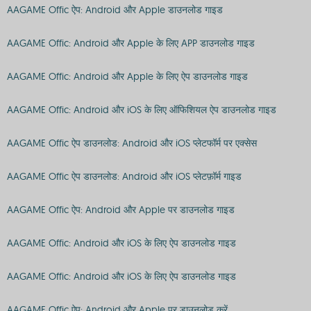
AAGAME Offic ऐप: Android और Apple डाउनलोड गाइड
AAGAME Offic: Android और Apple के लिए APP डाउनलोड गाइड
AAGAME Offic: Android और Apple के लिए ऐप डाउनलोड गाइड
AAGAME Offic: Android और iOS के लिए ऑफिशियल ऐप डाउनलोड गाइड
AAGAME Offic ऐप डाउनलोड: Android और iOS प्लेटफॉर्म पर एक्सेस
AAGAME Offic ऐप डाउनलोड: Android और iOS प्लेटफ़ॉर्म गाइड
AAGAME Offic ऐप: Android और Apple पर डाउनलोड गाइड
AAGAME Offic: Android और iOS के लिए ऐप डाउनलोड गाइड
AAGAME Offic: Android और iOS के लिए ऐप डाउनलोड गाइड
AAGAME Offic ऐप: Android और Apple पर डाउनलोड करें