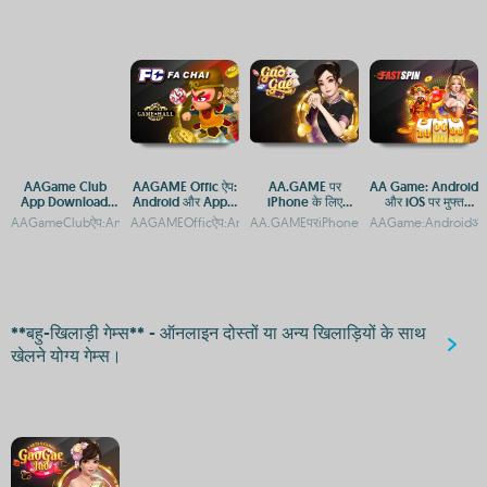
AAGame Club
AAGAME Offic ऐप:
AA.GAME पर
AA Game: Android
App Download:
Android और Apple
iPhone के लिए
और iOS पर मुफ्त
Android & iOS APK
डाउनलोड गाइड
Android और iOS
डाउनलोड और एक्सेस
AAGameClubऐप:AndroidऔरiOSपरगेमिंगकानयाअनुभवAAGameClubApp:AndroidऔरiOSपर
AAGAMEOfficऐप:AndroidऔरiOSपरडाउनलोडकरेंAAGAMEOfficऐप
AA.GAMEपरiPhoneकेलिएAndroidऐप्सकैसेडा
AAGame:AndroidऔरiOS
Access Guide
ऐप्स डाउनलोड करें
गाइड
**बहु-खिलाड़ी गेम्स** - ऑनलाइन दोस्तों या अन्य खिलाड़ियों के साथ
खेलने योग्य गेम्स।