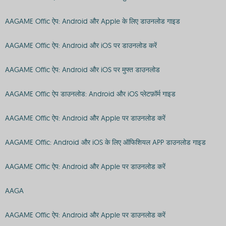
AAGAME Offic ऐप: Android और Apple के लिए डाउनलोड गाइड
AAGAME Offic ऐप: Android और iOS पर डाउनलोड करें
AAGAME Offic ऐप: Android और iOS पर मुफ्त डाउनलोड
AAGAME Offic ऐप डाउनलोड: Android और iOS प्लेटफ़ॉर्म गाइड
AAGAME Offic ऐप: Android और Apple पर डाउनलोड करें
AAGAME Offic: Android और iOS के लिए ऑफिशियल APP डाउनलोड गाइड
AAGAME Offic ऐप: Android और Apple पर डाउनलोड करें
AAGA
AAGAME Offic ऐप: Android और Apple पर डाउनलोड करें