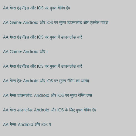
AA गेम्स एंड्रॉइड और iOS पर मुफ्त गेमिंग ऐप
AA Game: Android और iOS पर मुफ्त डाउनलोड और एक्सेस गाइड
AA गेम्स एंड्रॉइड और iOS पर मुफ्त में डाउनलोड करें
AA Game: Android और i
AA गेम्स एंड्रॉइड और iOS पर मुफ्त में डाउनलोड करें
AA गेम्स ऐप: Android और iOS पर मुफ्त गेमिंग का आनंद
AA गेम्स डाउनलोड: Android और iOS पर मुफ्त गेमिंग एप्स
AA गेम्स डाउनलोड: Android और iOS के लिए मुफ्त गेमिंग ऐप
AA गेम्स: Android और iOS प