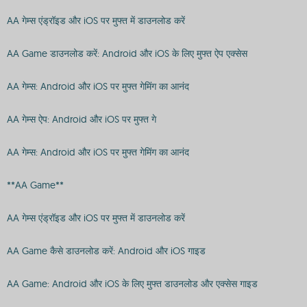
AA गेम्स एंड्रॉइड और iOS पर मुफ्त में डाउनलोड करें
AA Game डाउनलोड करें: Android और iOS के लिए मुफ्त ऐप एक्सेस
AA गेम्स: Android और iOS पर मुफ्त गेमिंग का आनंद
AA गेम्स ऐप: Android और iOS पर मुफ्त गे
AA गेम्स: Android और iOS पर मुफ्त गेमिंग का आनंद
**AA Game**
AA गेम्स एंड्रॉइड और iOS पर मुफ्त में डाउनलोड करें
AA Game कैसे डाउनलोड करें: Android और iOS गाइड
AA Game: Android और iOS के लिए मुफ्त डाउनलोड और एक्सेस गाइड