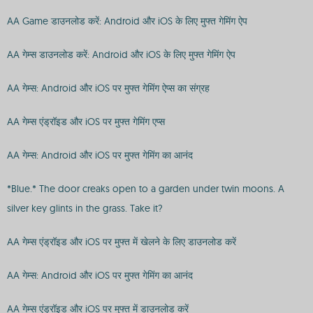
AA Game डाउनलोड करें: Android और iOS के लिए मुफ्त गेमिंग ऐप
AA गेम्स डाउनलोड करें: Android और iOS के लिए मुफ्त गेमिंग ऐप
AA गेम्स: Android और iOS पर मुफ्त गेमिंग ऐप्स का संग्रह
AA गेम्स एंड्रॉइड और iOS पर मुफ्त गेमिंग एप्स
AA गेम्स: Android और iOS पर मुफ्त गेमिंग का आनंद
*Blue.* The door creaks open to a garden under twin moons. A
silver key glints in the grass. Take it?
AA गेम्स एंड्रॉइड और iOS पर मुफ्त में खेलने के लिए डाउनलोड करें
AA गेम्स: Android और iOS पर मुफ्त गेमिंग का आनंद
AA गेम्स एंड्रॉइड और iOS पर मुफ्त में डाउनलोड करें