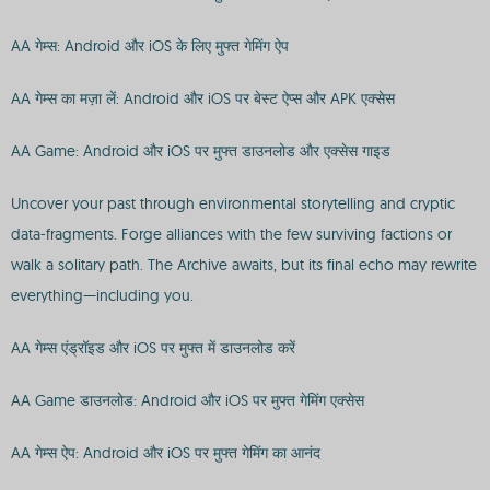
AA गेम्स: Android और iOS के लिए मुफ्त गेमिंग ऐप
AA गेम्स का मज़ा लें: Android और iOS पर बेस्ट ऐप्स और APK एक्सेस
AA Game: Android और iOS पर मुफ्त डाउनलोड और एक्सेस गाइड
Uncover your past through environmental storytelling and cryptic
data-fragments. Forge alliances with the few surviving factions or
walk a solitary path. The Archive awaits, but its final echo may rewrite
everything—including you.
AA गेम्स एंड्रॉइड और iOS पर मुफ्त में डाउनलोड करें
AA Game डाउनलोड: Android और iOS पर मुफ्त गेमिंग एक्सेस
AA गेम्स ऐप: Android और iOS पर मुफ्त गेमिंग का आनंद