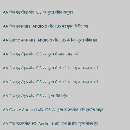
AA गेम्स एंड्रॉइड और iOS पर मुफ्त गेमिंग अनुभव
AA गेम्स डाउनलोड: Android और iOS पर मुफ्त गेमिंग एप्स
AA Game डाउनलोड: Android और iOS के लिए मुफ्त गेमिंग ऐप
AA गेम्स एंड्रॉइड और iOS पर मुफ्त में डाउनलोड करें
AA गेम्स एंड्रॉइड और iOS पर मुफ्त में खेलने के लिए डाउनलोड करें
AA गेम्स एंड्रॉइड और iOS पर मुफ्त में खेलने के लिए डाउनलोड करें
AA गेम्स एंड्रॉइड और iOS पर मुफ्त गेमिंग ऐप
AA Game: Android और iOS पर मुफ्त डाउनलोड और एक्सेस गाइड
AA गेम्स डाउनलोड करें: Android और iOS के लिए मुफ्त गेमिंग ऐप