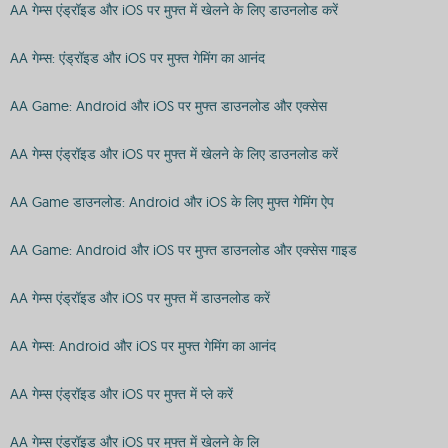
AA गेम्स एंड्रॉइड और iOS पर मुफ्त में खेलने के लिए डाउनलोड करें
AA गेम्स: एंड्रॉइड और iOS पर मुफ्त गेमिंग का आनंद
AA Game: Android और iOS पर मुफ्त डाउनलोड और एक्सेस
AA गेम्स एंड्रॉइड और iOS पर मुफ्त में खेलने के लिए डाउनलोड करें
AA Game डाउनलोड: Android और iOS के लिए मुफ्त गेमिंग ऐप
AA Game: Android और iOS पर मुफ्त डाउनलोड और एक्सेस गाइड
AA गेम्स एंड्रॉइड और iOS पर मुफ्त में डाउनलोड करें
AA गेम्स: Android और iOS पर मुफ्त गेमिंग का आनंद
AA गेम्स एंड्रॉइड और iOS पर मुफ्त में प्ले करें
AA गेम्स एंड्रॉइड और iOS पर मुफ्त में खेलने के लि