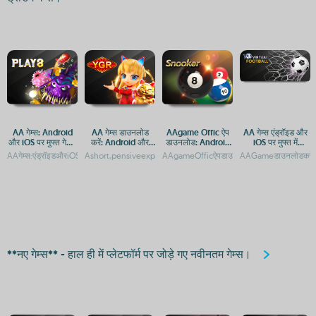
AA गेम्स: Android
AA गेम्स डाउनलोड
AAgame Offic ऐप
AA गेम्स एंड्रॉइड और
और iOS पर मुफ्त गेमिंग
करें: Android और
डाउनलोड: Android
iOS पर मुफ्त में
का आनंद
iOS के लिए मुफ्त गेमिंग
और iOS प्लेटफ़ॉर्म पर
डाउनलोड करने के लिए
AAगेम्स:एंड्रॉइडऔरiOSपरमुफ्तगेमिंगकाआनंदAAGame:AndroidऔरiOSपरमुफ्तडाउनलोडऔरएक्से
Ashort,pensiveexperienceaboutlanguage,legacy,andthepowero
AAgameOfficऐपडाउनलोड:AndroidऔरiOSप्लेटफ
AAGameडाउनलोडकरें:An
ऐप
एक्सेस गाइड
**नए गेम्स** - हाल ही में प्लेटफॉर्म पर जोड़े गए नवीनतम गेम्स।