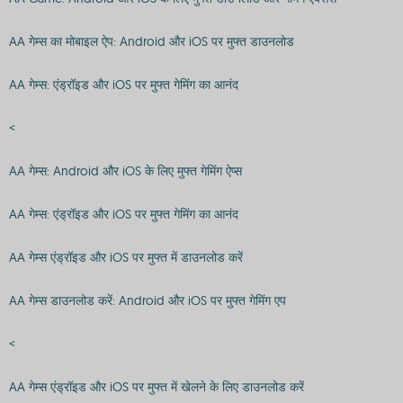
AA गेम्स का मोबाइल ऐप: Android और iOS पर मुफ्त डाउनलोड
AA गेम्स: एंड्रॉइड और iOS पर मुफ्त गेमिंग का आनंद
<
AA गेम्स: Android और iOS के लिए मुफ्त गेमिंग ऐप्स
AA गेम्स: एंड्रॉइड और iOS पर मुफ्त गेमिंग का आनंद
AA गेम्स एंड्रॉइड और iOS पर मुफ्त में डाउनलोड करें
AA गेम्स डाउनलोड करें: Android और iOS पर मुफ्त गेमिंग एप
<
AA गेम्स एंड्रॉइड और iOS पर मुफ्त में खेलने के लिए डाउनलोड करें