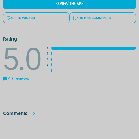
REVIEW THE APP
ADD TO WISHLIST
ADD TO RECOMMENDED
Rating
5.0
5
4
3
2
1
40 reviews
Comments