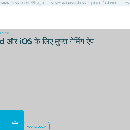
OID और IOS पर मज़ेदार गेमिंग अनुभव
AA GAME: ANDROID और IOS पर मुफ्त डाउनलोड और एक्सेस
AA ग
 गेमिंग ऐप
 और iOS के लिए मुफ्त गेमिंग ऐप
>GO TO LOGIN