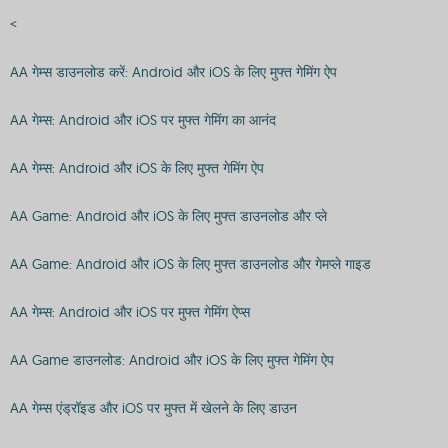
<
AA गेम्स डाउनलोड करें: Android और iOS के लिए मुफ्त गेमिंग ऐप
AA गेम्स: Android और iOS पर मुफ्त गेमिंग का आनंद
AA गेम्स: Android और iOS के लिए मुफ्त गेमिंग ऐप
AA Game: Android और iOS के लिए मुफ्त डाउनलोड और प्ले
AA Game: Android और iOS के लिए मुफ्त डाउनलोड और गेमप्ले गाइड
AA गेम्स: Android और iOS पर मुफ्त गेमिंग ऐप्स
AA Game डाउनलोड: Android और iOS के लिए मुफ्त गेमिंग ऐप
AA गेम्स एंड्रॉइड और iOS पर मुफ्त में खेलने के लिए डाउन