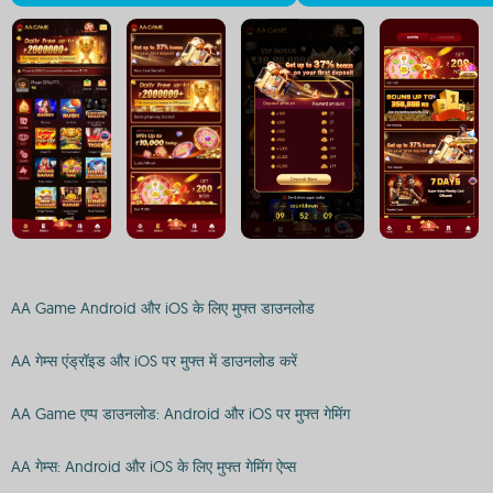
AA Game Android और iOS के लिए मुफ्त डाउनलोड
AA गेम्स एंड्रॉइड और iOS पर मुफ्त में डाउनलोड करें
AA Game एप्प डाउनलोड: Android और iOS पर मुफ्त गेमिंग
AA गेम्स: Android और iOS के लिए मुफ्त गेमिंग ऐप्स