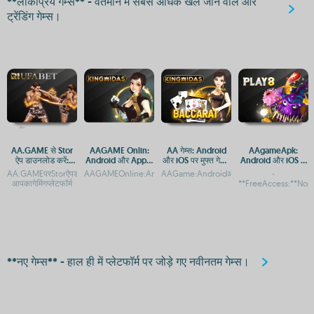
**लोकप्रिय गेम्स** - वर्तमान में सबसे अधिक खेले जाने वाले और
ट्रेंडिंग गेम्स।
AA.GAME से Stor
AAGAME Onlin:
AA गेम्स: Android
AAgameApk:
ऐप डाउनलोड करें:
Android और Apple
और iOS पर मुफ्त गेमिंग
Android और iOS के
Android और iOS के
पर ऐप एक्सेस
का आनंद
लिए मुफ्त गेम डाउनलोड
AA.GAMEपरStorऐपडाउनलोडकरें:AndroidऔरiOSकेलिएमुफ्तएक्सेसAA.GAME:Stor-
AAGAMEOnline:AndroidऔरiOSपरAPKडाउनलोडकरें
AAGame:AndroidऔरiOSपरमुफ्तडाउनलोडऔरएक
-
लिए मुफ्त APK
एपीके
आपकागेमिंगप्लेटफॉर्म
**FreeAccess:**Nop
**नए गेम्स** - हाल ही में प्लेटफॉर्म पर जोड़े गए नवीनतम गेम्स।