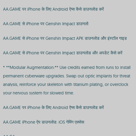
AA.GAME पर iPhone के लिए Android ऐप्स कैसे डाउनलोड करें
AA.GAME से iPhone पर Genshin Impact डाउनलो
AA.GAME से iPhone पर Genshin Impact APK डाउनलोड और इंस्टॉल गाइड
AA.GAME से iPhone पर Genshin Impact डाउनलोड और अपडेट कैसे करें
* **Modular Augmentation:** Use credits earned from runs to install
permanent cyberware upgrades. Swap out optic implants for threat
analysis, reinforce your skeleton with titanium plating, or overclock
your nervous system for slowed time.
AA.GAME पर iPhone के लिए Android ऐप्स कैसे डाउनलोड करें
AA.GAME iPhone ऐप डाउनलोड: iOS गेमिंग एक्सेस