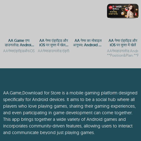
AA Game एप्प
AA गेम्स एंड्रॉइड और
AA गेम्स का मोबाइल
AA गेम्स एंड्रॉइड और
डाउनलोड: Android
iOS पर मुफ्त में खेलने
अनुभव: Android और
iOS पर मुफ्त में खेलें
और iOS पर गेमिंग का
के लिए डाउनलोड करें
iOS पर मुफ्त डाउनलोड
AAगेम्सएंड्रॉइडऔरiOSपरमुफ्तमेंडाउनलोडकरनेकेलिएउपलब्धहैंAAगेम्सएंड्रॉइडऔरiOSपरमुफ्तमेंडाउ
AAगेम्सडाउनलोड:एंड्रॉइडऔरiOSपरमुफ्तगेमिंगएपAAगेम्स:AndroidऔरiOSपरम
AAगेमडाउनलोड:Android
नया अनुभव
**Position&Plan:**P
AA.Game,Download for Store is a mobile gaming platform designed
specifically for Android devices. It aims to be a social hub where all
players who love playing games, sharing their gaming experiences,
and even participating in game development can come together.
This app brings together a wide variety of Android games and
incorporates community-driven features, allowing users to interact