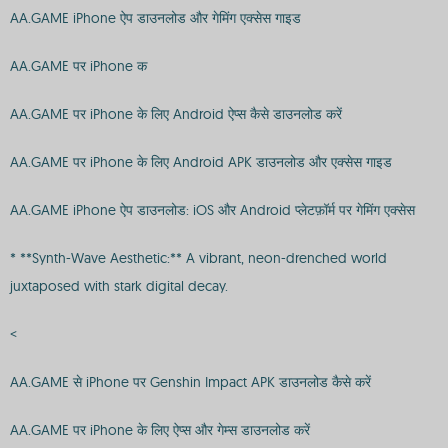
AA.GAME iPhone ऐप डाउनलोड और गेमिंग एक्सेस गाइड
AA.GAME पर iPhone क
AA.GAME पर iPhone के लिए Android ऐप्स कैसे डाउनलोड करें
AA.GAME पर iPhone के लिए Android APK डाउनलोड और एक्सेस गाइड
AA.GAME iPhone ऐप डाउनलोड: iOS और Android प्लेटफ़ॉर्म पर गेमिंग एक्सेस
* **Synth-Wave Aesthetic:** A vibrant, neon-drenched world
juxtaposed with stark digital decay.
<
AA.GAME से iPhone पर Genshin Impact APK डाउनलोड कैसे करें
AA.GAME पर iPhone के लिए ऐप्स और गेम्स डाउनलोड करें