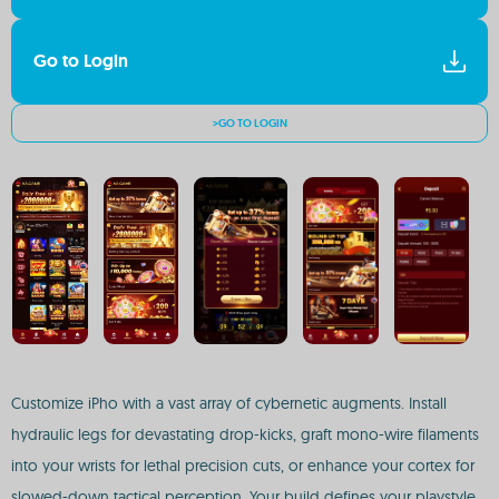
Go to Login
>GO TO LOGIN
Customize iPho with a vast array of cybernetic augments. Install
hydraulic legs for devastating drop-kicks, graft mono-wire filaments
into your wrists for lethal precision cuts, or enhance your cortex for
slowed-down tactical perception. Your build defines your playstyle