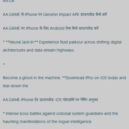
AA.GA
AA.GAME से iPhone पर Genshin Impact APK डाउनलोड कैसे करें
AA.GAME पर iPhone के लिए Android ऐप्स कैसे डाउनलोड करें
* **Neural Jack-In:** Experience fluid parkour across shifting digital
architectures and data-stream highways.
<
Become a ghost in the machine. **Download iPho on iOS today and
tear down the
AA.GAME iPhone ऐप डाउनलोड: iOS प्लेटफ़ॉर्म पर गेमिंग अनुभव
* Intense boss battles against colossal system guardians and the
haunting manifestations of the rogue intelligence.