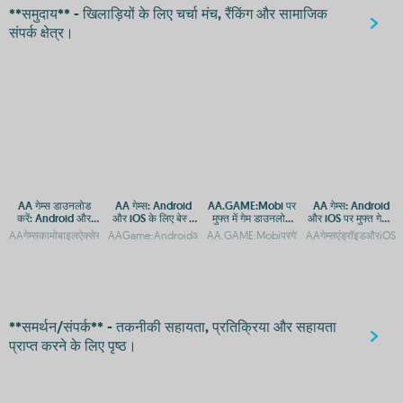
**समुदाय** - खिलाड़ियों के लिए चर्चा मंच, रैंकिंग और सामाजिक
संपर्क क्षेत्र।
AA गेम्स डाउनलोड
AA गेम्स: Android
AA.GAME:Mobi पर
AA गेम्स: Android
करें: Android और
और iOS के लिए बेस्ट
मुफ्त में गेम डाउनलोड
और iOS पर मुफ्त गेमिंग
iOS पर मुफ्त गेमिंग एप्स
मोबाइल गेमिंग ऐप्स
करें - Android और
का अनुभव
AAगेम्सकामोबाइलऐक्सेस:AndroidऔरiOSपरडाउनलोडगाइडAAगेम्सएंड्रॉइडऔरiOSपरमुफ्तमेंखेलनेकेल
AAGame:AndroidऔरiOSकेलिएमुफ्तडाउनलोडऔरएक्सेसगाइडAAGame:A
AA.GAME:Mobiपरगेमिंगएप्सऔरAPKडाउनलोडकरे
AAगेम्सएंड्रॉइडऔरiOSपरम
iOS के लिए एक्सेस
**समर्थन/संपर्क** - तकनीकी सहायता, प्रतिक्रिया और सहायता
प्राप्त करने के लिए पृष्ठ।