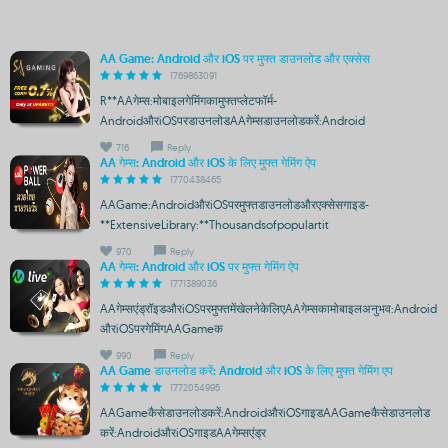
AA Game: Android और iOS पर मुफ्त डाउनलोड और एक्सेस
1769863091
R**AAगेम्स:मोबाइलगेमिंगकामुफ्तप्लेटफॉर्म-
AndroidऔरiOSपरडाउनलोडAAगेम्सडाउनलोडकरें:Android
716
Reply
AA गेम्स: Android और iOS के लिए मुफ्त गेमिंग ऐप
1770438465
AAGame:AndroidऔरiOSपरमुफ्तडाउनलोडऔरएक्सेसगाइड-
**ExtensiveLibrary:**Thousandsofpopulartit
970
Reply
AA गेम्स: Android और iOS पर मुफ्त गेमिंग ऐप
1771389036
AAगेम्सएंड्रॉइडऔरiOSपरमुफ्तमेंखेलनेकेलिएAAगेम्सकामोबाइलअनुभव:Android
औरiOSपरगेमिंगAAGameक
990
Reply
AA Game डाउनलोड करें: Android और iOS के लिए मुफ्त गेमिंग एप
1772054995
AAGameकैसेडाउनलोडकरें:AndroidऔरiOSगाइडAAGameकैसेडाउनलोड
करें:AndroidऔरiOSगाइडAAगेम्सएंड्र