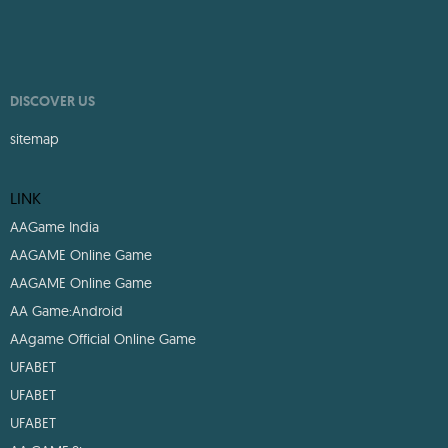
and communicate beyond just playing games.
DISCOVER US
sitemap
LINK
AAGame India
AAGAME Online Game
AAGAME Online Game
AA Game:Android
AAgame Official Online Game
UFABET
UFABET