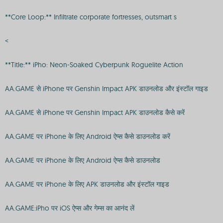
**Core Loop:** Infiltrate corporate fortresses, outsmart s
<
**Title:** iPho: Neon-Soaked Cyberpunk Roguelite Action
AA.GAME से iPhone पर Genshin Impact APK डाउनलोड और इंस्टॉल गाइड
AA.GAME से iPhone पर Genshin Impact APK डाउनलोड कैसे करें
AA.GAME पर iPhone के लिए Android ऐप्स कैसे डाउनलोड करें
AA.GAME पर iPhone के लिए Android ऐप्स कैसे डाउनलोड
AA.GAME पर iPhone के लिए APK डाउनलोड और इंस्टॉल गाइड
AA.GAME:iPho पर iOS ऐप्स और गेम्स का आनंद लें