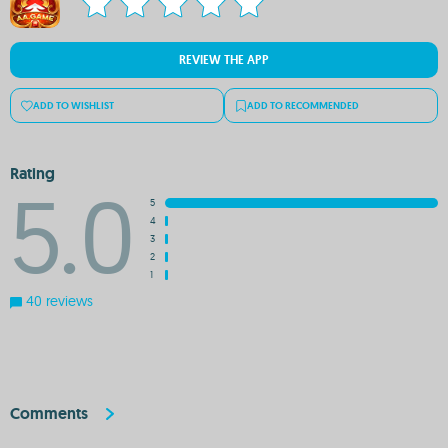
REVIEW THE APP
ADD TO WISHLIST
ADD TO RECOMMENDED
Rating
5.0
5
4
3
2
1
40 reviews
Comments