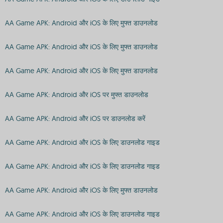
AA Game APK: Android और iOS के लिए मुफ्त डाउनलोड
AA Game APK: Android और iOS के लिए मुफ्त डाउनलोड
AA Game APK: Android और iOS के लिए मुफ्त डाउनलोड
AA Game APK: Android और iOS पर मुफ्त डाउनलोड
AA Game APK: Android और iOS पर डाउनलोड करें
AA Game APK: Android और iOS के लिए डाउनलोड गाइड
AA Game APK: Android और iOS के लिए डाउनलोड गाइड
AA Game APK: Android और iOS के लिए मुफ्त डाउनलोड
AA Game APK: Android और iOS के लिए डाउनलोड गाइड