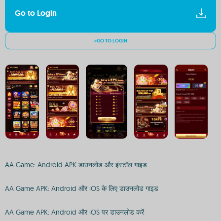
Go to Login
>GO TO LOGIN
AA Game: Android APK डाउनलोड और इंस्टॉल गाइड
AA Game APK: Android और iOS के लिए डाउनलोड गाइड
AA Game APK: Android और iOS पर डाउनलोड करें