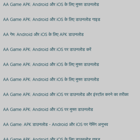
AA Game APK: Android और iOS के लिए मुफ्त डाउनलोड
AA Game APK: Android और iOS के लिए डाउनलोड गाइड
AA गेम: Android और iOS के लिए APK डाउनलोड
AA Game APK: Android और iOS पर डाउनलोड करें
AA Game APK: Android और iOS के लिए मुफ्त डाउनलोड
AA Game APK: Android और iOS के लिए मुफ्त डाउनलोड
AA Game APK: Android और iOS पर डाउनलोड और इंस्टॉल करने का तरीका
AA Game APK: Android और iOS पर मुफ्त डाउनलोड
AA Game: APK डाउनलोड - Android और iOS पर गेमिंग अनुभव
AA Game APK: Android और iOS के लिए डाउनलोड गाइड