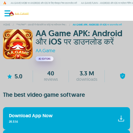
AA.GAME:MOBI पर ANDROID और IOS के लिए मोबाइल गेम्स डाउनलोड करें
AA GAME:FUNN - ANDROID और IOS पर मज़ेदार गेमिंग 
HOME
/
**नए गेम्स** - हाल ही में प्लेटफॉर्म पर जोड़े गए नवीनतम गेम्स।
/
AA GAME APK: ANDROID और IOS पर डाउनलोड करें
AA Game APK: Android
और iOS पर डाउनलोड करें
AA.Game
#2
EDITORS
40
3.3 M
5.0
reviews
downloads
The best video game software
Download App Now
20.3.1.6