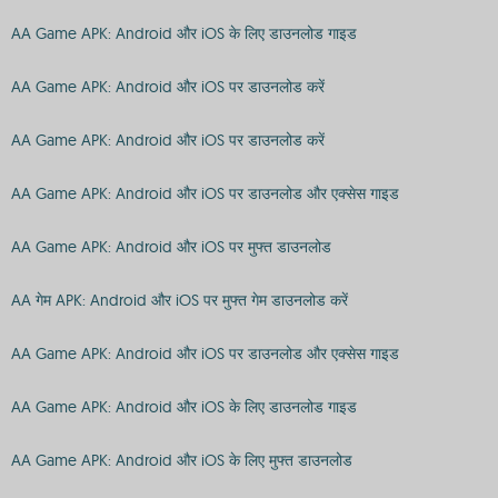
AA Game APK: Android और iOS के लिए डाउनलोड गाइड
AA Game APK: Android और iOS पर डाउनलोड करें
AA Game APK: Android और iOS पर डाउनलोड करें
AA Game APK: Android और iOS पर डाउनलोड और एक्सेस गाइड
AA Game APK: Android और iOS पर मुफ्त डाउनलोड
AA गेम APK: Android और iOS पर मुफ्त गेम डाउनलोड करें
AA Game APK: Android और iOS पर डाउनलोड और एक्सेस गाइड
AA Game APK: Android और iOS के लिए डाउनलोड गाइड
AA Game APK: Android और iOS के लिए मुफ्त डाउनलोड