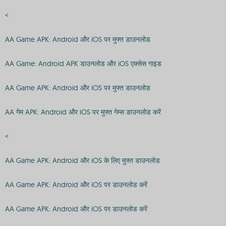
<
AA Game APK: Android और iOS पर मुफ्त डाउनलोड
AA Game: Android APK डाउनलोड और iOS एक्सेस गाइड
AA Game APK: Android और iOS पर मुफ्त डाउनलोड
AA गेम APK: Android और iOS पर मुफ्त गेम्स डाउनलोड करें
<
AA Game APK: Android और iOS के लिए मुफ्त डाउनलोड
AA Game APK: Android और iOS पर डाउनलोड करें
AA Game APK: Android और iOS पर डाउनलोड करें