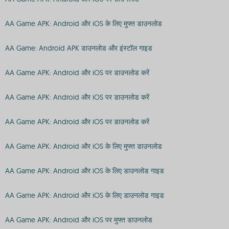
AA Game APK: Android और iOS के लिए मुफ्त डाउनलोड
AA Game: Android APK डाउनलोड और इंस्टॉल गाइड
AA Game APK: Android और iOS पर डाउनलोड करें
AA Game APK: Android और iOS पर डाउनलोड करें
AA Game APK: Android और iOS पर डाउनलोड करें
AA Game APK: Android और iOS के लिए मुफ्त डाउनलोड
AA Game APK: Android और iOS के लिए डाउनलोड गाइड
AA Game APK: Android और iOS के लिए डाउनलोड गाइड
AA Game APK: Android और iOS पर मुफ्त डाउनलोड