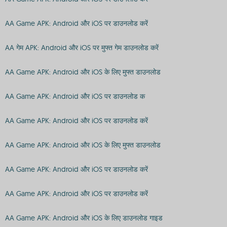
AA Game APK: Android और iOS पर डाउनलोड करें
AA गेम APK: Android और iOS पर मुफ्त गेम डाउनलोड करें
AA Game APK: Android और iOS के लिए मुफ्त डाउनलोड
AA Game APK: Android और iOS पर डाउनलोड क
AA Game APK: Android और iOS पर डाउनलोड करें
AA Game APK: Android और iOS के लिए मुफ्त डाउनलोड
AA Game APK: Android और iOS पर डाउनलोड करें
AA Game APK: Android और iOS पर डाउनलोड करें
AA Game APK: Android और iOS के लिए डाउनलोड गाइड