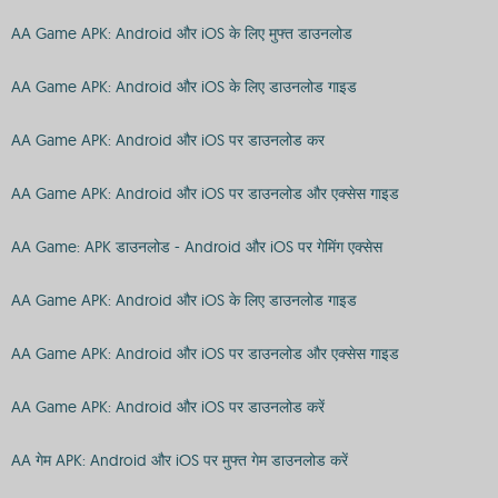
AA Game APK: Android और iOS के लिए मुफ्त डाउनलोड
AA Game APK: Android और iOS के लिए डाउनलोड गाइड
AA Game APK: Android और iOS पर डाउनलोड कर
AA Game APK: Android और iOS पर डाउनलोड और एक्सेस गाइड
AA Game: APK डाउनलोड - Android और iOS पर गेमिंग एक्सेस
AA Game APK: Android और iOS के लिए डाउनलोड गाइड
AA Game APK: Android और iOS पर डाउनलोड और एक्सेस गाइड
AA Game APK: Android और iOS पर डाउनलोड करें
AA गेम APK: Android और iOS पर मुफ्त गेम डाउनलोड करें