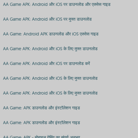
AA Game APK: Android और iOS पर डाउनलोड और एक्सेस गाइड
AA Game APK: Android और iOS पर मुफ्त डाउनलोड
AA Game: Android APK डाउनलोड और iOS एक्सेस गाइड
AA Game APK: Android और iOS के लिए मुफ्त डाउनलोड
AA Game APK: Android और iOS पर डाउनलोड करें
AA Game APK: Android और iOS के लिए मुफ्त डाउनलोड
AA Game APK: Android और iOS के लिए मुफ्त डाउनलोड
AA Game: APK डाउनलोड और इंस्टॉलेशन गाइड
AA Game: APK डाउनलोड और इंस्टॉलेशन गाइड
AA Game: APK - मोबाइल गेमिंग का संपूर्ण अनुभव