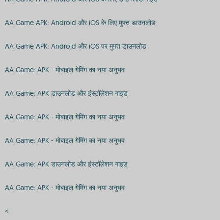
AA Game APK: Android और iOS के लिए मुफ्त डाउनलोड
AA Game APK: Android और iOS पर मुफ्त डाउनलोड
AA Game: APK - मोबाइल गेमिंग का नया अनुभव
AA Game: APK डाउनलोड और इंस्टॉलेशन गाइड
AA Game: APK - मोबाइल गेमिंग का नया अनुभव
AA Game: APK - मोबाइल गेमिंग का नया अनुभव
AA Game: APK डाउनलोड और इंस्टॉलेशन गाइड
AA Game: APK - मोबाइल गेमिंग का नया अनुभव
<