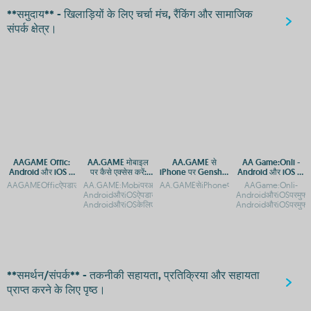
**समुदाय** - खिलाड़ियों के लिए चर्चा मंच, रैंकिंग और सामाजिक
संपर्क क्षेत्र।
AAGAME Offic:
AA.GAME मोबाइल
AA.GAME से
AA Game:Onli -
Android और iOS के
पर कैसे एक्सेस करें:
iPhone पर Genshin
Android और iOS पर
लिए ऑफिशियल APP
Android और iOS
Impact APK
मुफ्त गेमिंग एप
AAGAMEOfficऐपडाउनलोड:AndroidऔरiOSप्लेटफ़ॉर्मगाइड
AA.GAME:Mobiपरआसानीसेएक्सेसकरें-
AA.GAMEसेiPhoneपरGenshinImpactडाउनल
AAGame:Onli-
डाउनलोड गाइड
गाइड
डाउनलोड और इंस्टॉल
AndroidऔरiOSऐपडाउनलोडAA.GAME:Mobi-
AndroidऔरiOSपरमुफ्तग
गाइड
AndroidऔरiOSकेलिएमोबाइ
AndroidऔरiOSपरमुफ्त
**समर्थन/संपर्क** - तकनीकी सहायता, प्रतिक्रिया और सहायता
प्राप्त करने के लिए पृष्ठ।