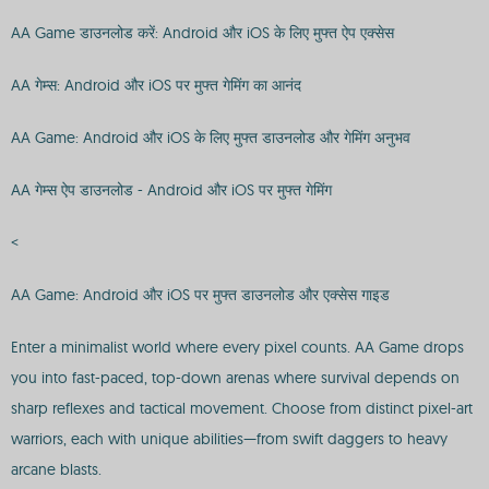
AA Game डाउनलोड करें: Android और iOS के लिए मुफ्त ऐप एक्सेस
AA गेम्स: Android और iOS पर मुफ्त गेमिंग का आनंद
AA Game: Android और iOS के लिए मुफ्त डाउनलोड और गेमिंग अनुभव
AA गेम्स ऐप डाउनलोड - Android और iOS पर मुफ्त गेमिंग
<
AA Game: Android और iOS पर मुफ्त डाउनलोड और एक्सेस गाइड
Enter a minimalist world where every pixel counts. AA Game drops
you into fast-paced, top-down arenas where survival depends on
sharp reflexes and tactical movement. Choose from distinct pixel-art
warriors, each with unique abilities—from swift daggers to heavy
arcane blasts.