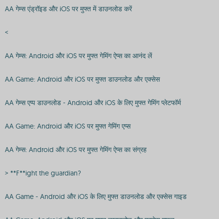
AA गेम्स एंड्रॉइड और iOS पर मुफ्त में डाउनलोड करें
<
AA गेम्स: Android और iOS पर मुफ्त गेमिंग ऐप्स का आनंद लें
AA Game: Android और iOS पर मुफ्त डाउनलोड और एक्सेस
AA गेम्स एप्प डाउनलोड - Android और iOS के लिए मुफ्त गेमिंग प्लेटफॉर्म
AA Game: Android और iOS पर मुफ्त गेमिंग एप्स
AA गेम्स: Android और iOS पर मुफ्त गेमिंग ऐप्स का संग्रह
> **F**ight the guardian?
AA Game - Android और iOS के लिए मुफ्त डाउनलोड और एक्सेस गाइड