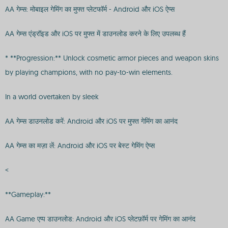
AA गेम्स: मोबाइल गेमिंग का मुफ्त प्लेटफॉर्म - Android और iOS ऐप्स
AA गेम्स एंड्रॉइड और iOS पर मुफ्त में डाउनलोड करने के लिए उपलब्ध हैं
* **Progression:** Unlock cosmetic armor pieces and weapon skins
by playing champions, with no pay-to-win elements.
In a world overtaken by sleek
AA गेम्स डाउनलोड करें: Android और iOS पर मुफ्त गेमिंग का आनंद
AA गेम्स का मज़ा लें: Android और iOS पर बेस्ट गेमिंग ऐप्स
<
**Gameplay:**
AA Game एप्प डाउनलोड: Android और iOS प्लेटफ़ॉर्म पर गेमिंग का आनंद