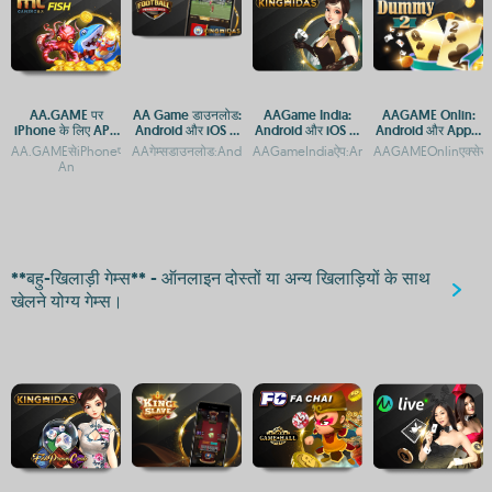
AA.GAME पर
AA Game डाउनलोड:
AAGame India:
AAGAME Onlin:
iPhone के लिए APK
Android और iOS के
Android और iOS पर
Android और Apple
डाउनलोड और गेम
लिए मुफ्त गेमिंग ऐप
डाउनलोड करें और ऐप
के लिए APP और APK
AA.GAMEसेiPhoneपरGenshinImpactAPKडाउनलोडऔरइंस्टॉलकरेंAA.GAME:iPhoपरआसानीसेड
AAगेम्सडाउनलोड:AndroidऔरiOSपरमुफ्तगेमिंगएप्सAAGameएप्पडाउनलोड:
AAGameIndiaऐप:AndroidऔरiOSपरगेमिंगएक्
AAGAMEOnlinएक्सेस
एक्सेस गाइड
एक्सेस पाएं
एक्सेस
An
**बहु-खिलाड़ी गेम्स** - ऑनलाइन दोस्तों या अन्य खिलाड़ियों के साथ
खेलने योग्य गेम्स।