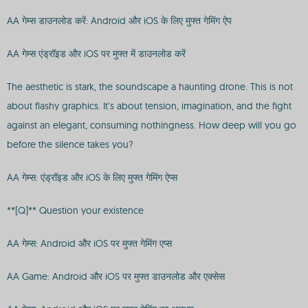
AA गेम्स डाउनलोड करें: Android और iOS के लिए मुफ्त गेमिंग ऐप
AA गेम्स एंड्रॉइड और iOS पर मुफ्त में डाउनलोड करें
The aesthetic is stark, the soundscape a haunting drone. This is not
about flashy graphics. It’s about tension, imagination, and the fight
against an elegant, consuming nothingness. How deep will you go
before the silence takes you?
AA गेम्स: एंड्रॉइड और iOS के लिए मुफ्त गेमिंग ऐप्स
**[Q]** Question your existence
AA गेम्स: Android और iOS पर मुफ्त गेमिंग एप्स
AA Game: Android और iOS पर मुफ्त डाउनलोड और एक्सेस