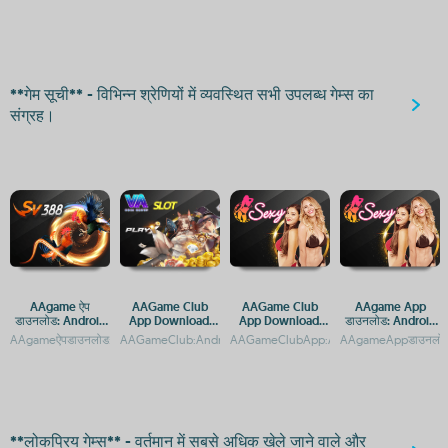
गेमिंग एक्सेस
अनुभव
डाउनलोड करें
**गेम सूची** - विभिन्न श्रेणियों में व्यवस्थित सभी उपलब्ध गेम्स का
संग्रह।
AAgame ऐप
AAGame Club
AAGame Club
AAgame App
डाउनलोड: Android
App Download:
App Download:
डाउनलोड: Android
और iOS प्लेटफ़ॉर्म पर
Android & iOS
Android और iOS
और iOS के लिए गेमिंग
AAgameऐपडाउनलोड:AndroidऔरiOSप्लेटफ़ॉर्मपरगेमिंगएक्सेस
AAGameClub:AndroidऔरiOSकेलिएऐपएक्सेसगाइडAAGameClubAppDo
AAGameClubApp:AndroidऔरiOSपरमुफ्तड
AAgameAppडाउनलोड:An
गेमिंग एक्सेस
प्लेटफ़ॉर्म एक्सेस गाइड
प्लेटफ़ॉर्म गाइड
प्लेटफ़ॉर्म
**लोकप्रिय गेम्स** - वर्तमान में सबसे अधिक खेले जाने वाले और