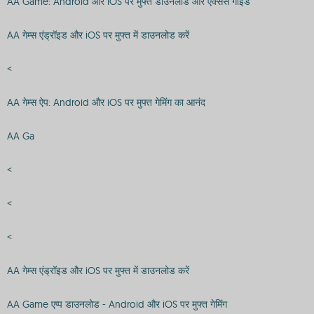
AA Game: Android और iOS पर मुफ्त डाउनलोड और एक्सेस गाइड
AA गेम्स एंड्रॉइड और iOS पर मुफ्त में डाउनलोड करें
<
AA गेम्स ऐप: Android और iOS पर मुफ्त गेमिंग का आनंद
AA Ga
<
<
<
AA गेम्स एंड्रॉइड और iOS पर मुफ्त में डाउनलोड करें
AA Game एप्प डाउनलोड - Android और iOS पर मुफ्त गेमिंग