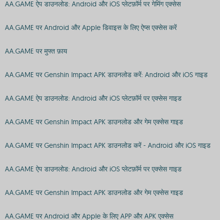
AA.GAME ऐप डाउनलोड: Android और iOS प्लेटफ़ॉर्म पर गेमिंग एक्सेस
AA.GAME पर Android और Apple डिवाइस के लिए ऐप्स एक्सेस करें
AA.GAME पर मुफ्त फ़ाय
AA.GAME पर Genshin Impact APK डाउनलोड करें: Android और iOS गाइड
AA.GAME ऐप डाउनलोड: Android और iOS प्लेटफ़ॉर्म पर एक्सेस गाइड
AA.GAME पर Genshin Impact APK डाउनलोड और गेम एक्सेस गाइड
AA.GAME पर Genshin Impact APK डाउनलोड करें - Android और iOS गाइड
AA.GAME ऐप डाउनलोड: Android और iOS प्लेटफ़ॉर्म पर एक्सेस गाइड
AA.GAME पर Genshin Impact APK डाउनलोड और गेम एक्सेस गाइड
AA.GAME पर Android और Apple के लिए APP और APK एक्सेस