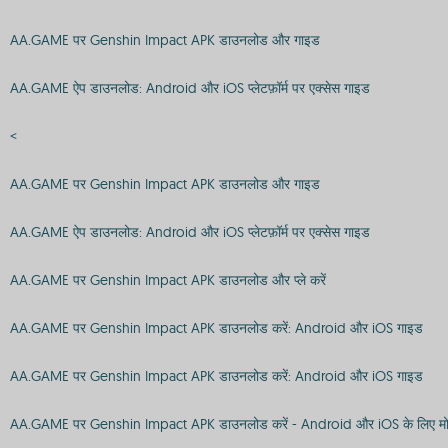
AA.GAME पर Genshin Impact APK डाउनलोड और गाइड
AA.GAME ऐप डाउनलोड: Android और iOS प्लेटफ़ॉर्म पर एक्सेस गाइड
<
AA.GAME पर Genshin Impact APK डाउनलोड और गाइड
AA.GAME ऐप डाउनलोड: Android और iOS प्लेटफ़ॉर्म पर एक्सेस गाइड
AA.GAME पर Genshin Impact APK डाउनलोड और प्ले करें
AA.GAME पर Genshin Impact APK डाउनलोड करें: Android और iOS गाइड
AA.GAME पर Genshin Impact APK डाउनलोड करें: Android और iOS गाइड
AA.GAME पर Genshin Impact APK डाउनलोड करें - Android और iOS के लिए मोबाइ