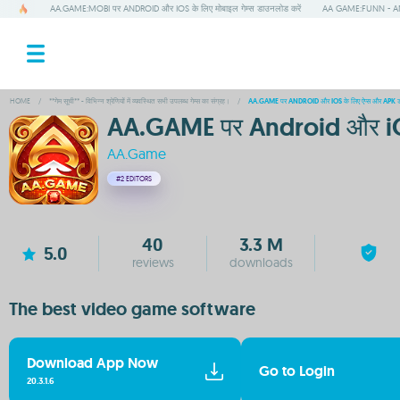
AA.GAME:MOBI पर ANDROID और IOS के लिए मोबाइल गेम्स डाउनलोड करें
AA GAME:FUNN - ANDR
HOME
/
**गेम सूची** - विभिन्न श्रेणियों में व्यवस्थित सभी उपलब्ध गेम्स का संग्रह।
/
AA.GAME पर ANDROID और IOS के लिए ऐप्स और APK ड
AA.GAME पर Android और iOS 
AA.Game
#2
EDITORS
40
3.3 M
5.0
reviews
downloads
The best video game software
Download App Now
Go to Login
20.3.1.6