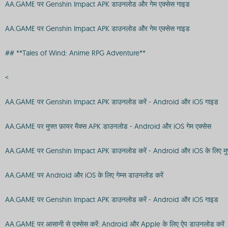
AA.GAME पर Genshin Impact APK डाउनलोड और गेम एक्सेस गाइड
AA.GAME पर Genshin Impact APK डाउनलोड और गेम एक्सेस गाइड
## **Tales of Wind: Anime RPG Adventure**
<
AA.GAME पर Genshin Impact APK डाउनलोड करें - Android और iOS गाइड
AA.GAME पर मुफ्त फ़ायर मैक्स APK डाउनलोड - Android और iOS गेम एक्सेस
AA.GAME पर Genshin Impact APK डाउनलोड करें - Android और iOS के लिए मुफ्त
AA.GAME पर Android और iOS के लिए गेम्स डाउनलोड करें
AA.GAME पर Genshin Impact APK डाउनलोड करें - Android और iOS गाइड
AA.GAME पर आसानी से एक्सेस करें: Android और Apple के लिए ऐप डाउनलोड करें