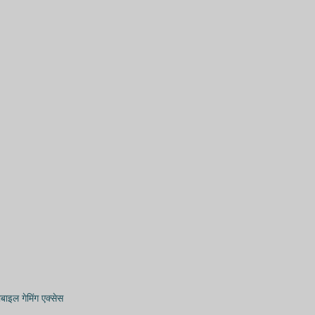
ल गेमिंग एक्सेस