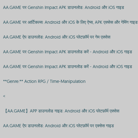
AA.GAME पर Genshin Impact APK डाउनलोड: Android और iOS गाइड
AA.GAME पर आर्टिकल्स: Android और iOS के लिए ऐप्स, APK एक्सेस और गेमिंग गाइड
AA.GAME ऐप डाउनलोड: Android और iOS प्लेटफ़ॉर्म पर गेम एक्सेस
AA.GAME पर Genshin Impact APK डाउनलोड करें - Android और iOS गाइड
AA.GAME पर Genshin Impact APK डाउनलोड करें - Android और iOS गाइड
**Genre:** Action RPG / Time-Manipulation
<
【AA.GAME】APP डाउनलोड गाइड: Android और iOS प्लेटफ़ॉर्म एक्सेस
AA.GAME ऐप डाउनलोड: Android और iOS प्लेटफ़ॉर्म पर एक्सेस गाइड