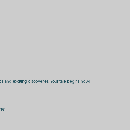
s and exciting discoveries. Your tale begins now!
लोड