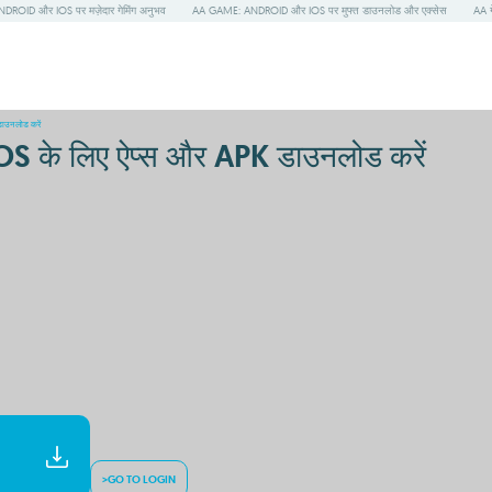
OID और IOS पर मज़ेदार गेमिंग अनुभव
AA GAME: ANDROID और IOS पर मुफ्त डाउनलोड और एक्सेस
AA ग
ाउनलोड करें
के लिए ऐप्स और APK डाउनलोड करें
>GO TO LOGIN