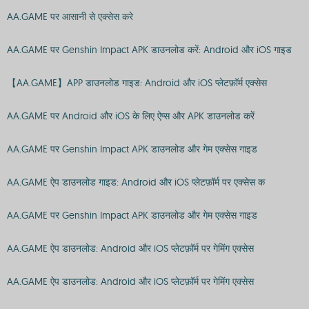
AA.GAME पर आसानी से एक्सेस करे
AA.GAME पर Genshin Impact APK डाउनलोड करें: Android और iOS गाइड
【AA.GAME】APP डाउनलोड गाइड: Android और iOS प्लेटफ़ॉर्म एक्सेस
AA.GAME पर Android और iOS के लिए ऐप्स और APK डाउनलोड करें
AA.GAME पर Genshin Impact APK डाउनलोड और गेम एक्सेस गाइड
AA.GAME ऐप डाउनलोड गाइड: Android और iOS प्लेटफ़ॉर्म पर एक्सेस क
AA.GAME पर Genshin Impact APK डाउनलोड और गेम एक्सेस गाइड
AA.GAME ऐप डाउनलोड: Android और iOS प्लेटफ़ॉर्म पर गेमिंग एक्सेस
AA.GAME ऐप डाउनलोड: Android और iOS प्लेटफ़ॉर्म पर गेमिंग एक्सेस