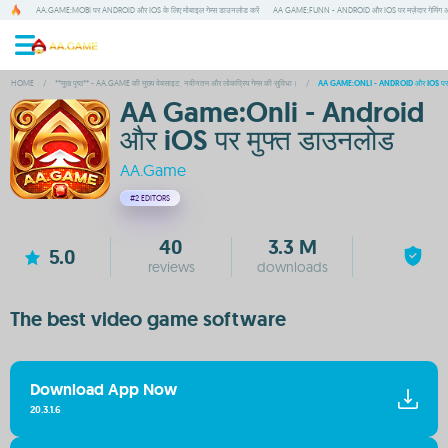
AA.GAME:MOBI पर ANDROID और IOS के लिए मोबाइल गेम्स डाउनलोड करें
AA GAME:FUNN - ANDROID और IOS पर मज़ेदार गेमिंग 
HOME
/
**मुख पृष्ठ** - AA.GAME की मुख्य वेबसाइट, नवीनतम और लोकप्रिय गेम्स की सुविधा।
/
AA GAME:ONLI - ANDROID और IOS पर 
AA Game:Onli - Android
और iOS पर मुफ्त डाउनलोड
AA.Game
#2
EDITORS
40
3.3 M
5.0
reviews
downloads
The best video game software
Download App Now
20.3.1.6