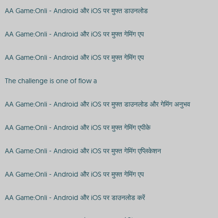
AA Game:Onli - Android और iOS पर मुफ्त डाउनलोड
AA Game:Onli - Android और iOS पर मुफ्त गेमिंग एप
AA Game:Onli - Android और iOS पर मुफ्त गेमिंग एप
The challenge is one of flow a
AA Game:Onli - Android और iOS पर मुफ्त डाउनलोड और गेमिंग अनुभव
AA Game:Onli - Android और iOS पर मुफ्त गेमिंग एपीके
AA Game:Onli - Android और iOS पर मुफ्त गेमिंग एप्लिकेशन
AA Game:Onli - Android और iOS पर मुफ्त गेमिंग एप
AA Game:Onli - Android और iOS पर डाउनलोड करें