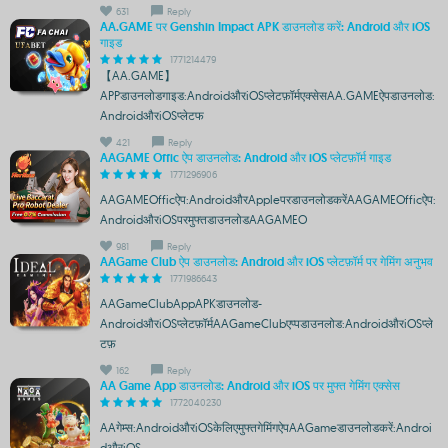
631
Reply
AA.GAME पर Genshin Impact APK डाउनलोड करें: Android और iOS
गाइड
1771214479
【AA.GAME】
APPडाउनलोडगाइड:AndroidऔरiOSप्लेटफ़ॉर्मएक्सेसAA.GAMEऐपडाउनलोड:
AndroidऔरiOSप्लेटफ
421
Reply
AAGAME Offic ऐप डाउनलोड: Android और iOS प्लेटफ़ॉर्म गाइड
1771296906
AAGAMEOfficऐप:AndroidऔरAppleपरडाउनलोडकरेंAAGAMEOfficऐप:
AndroidऔरiOSपरमुफ्तडाउनलोडAAGAMEO
981
Reply
AAGame Club ऐप डाउनलोड: Android और iOS प्लेटफ़ॉर्म पर गेमिंग अनुभव
1771986643
AAGameClubAppAPKडाउनलोड-
AndroidऔरiOSप्लेटफ़ॉर्मAAGameClubएप्पडाउनलोड:AndroidऔरiOSप्ले
टफ़
162
Reply
AA Game App डाउनलोड: Android और iOS पर मुफ्त गेमिंग एक्सेस
1772040230
AAगेम्स:AndroidऔरiOSकेलिएमुफ्तगेमिंगऐपAAGameडाउनलोडकरें:Androi
dऔरiOS