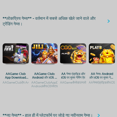
**लोकप्रिय गेम्स** - वर्तमान में सबसे अधिक खेले जाने वाले और
ट्रेंडिंग गेम्स।
AAGame Club
AAGame Club:
AA गेम्स एंड्रॉइड और
AA गेम्स: Android
App Download:
Android और iOS के
iOS पर मुफ्त गेमिंग ऐप
और iOS पर मुफ्त गेमिंग
Android & iOS APK
लिए ऐप डाउनलोड गाइड
का आनंद
AAGameClubऐप:AndroidऔरiOSपरगेमिंगकानयाअनुभवAAGameClubApp:AndroidऔरiOSपर
AAGameClubAppDownloadGuide:Android&iOSPlatformsAAG
AAGameकैसेडाउनलोडकरें:AndroidऔरiOSगाइडAAग
AAगेम्सएंड्रॉइडऔरiOSप
Access Guide
AndroidऔरiOSप्लेटफ़ॉर
**नए गेम्स** - हाल ही में प्लेटफॉर्म पर जोड़े गए नवीनतम गेम्स।