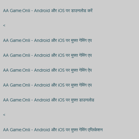
AA Game:Onli - Android और iOS पर डाउनलोड करें
<
AA Game:Onli - Android और iOS पर मुफ्त गेमिंग एप
AA Game:Onli - Android और iOS पर मुफ्त गेमिंग एप
AA Game:Onli - Android और iOS पर मुफ्त गेमिंग ऐप
AA Game:Onli - Android और iOS पर मुफ्त गेमिंग एप
AA Game:Onli - Android और iOS पर मुफ्त डाउनलोड
<
AA Game:Onli - Android और iOS पर मुफ्त गेमिंग एप्लिकेशन