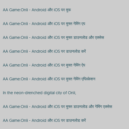
AA Game:Onli - Android और iOS पर मुफ
AA Game:Onli - Android और iOS पर मुफ्त गेमिंग एप
AA Game:Onli - Android और iOS पर मुफ्त डाउनलोड और एक्सेस
AA Game:Onli - Android और iOS पर डाउनलोड करें
AA Game:Onli - Android और iOS पर मुफ्त गेमिंग ऐप
AA Game:Onli - Android और iOS पर मुफ्त गेमिंग एप्लिकेशन
In the neon-drenched digital city of Onli,
AA Game:Onli - Android और iOS पर मुफ्त डाउनलोड और गेमिंग एक्सेस
AA Game:Onli - Android और iOS पर डाउनलोड करें