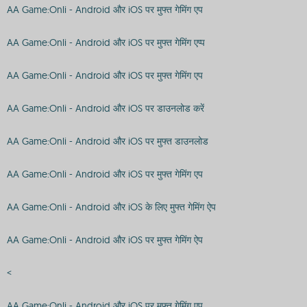
AA Game:Onli - Android और iOS पर मुफ्त गेमिंग एप
AA Game:Onli - Android और iOS पर मुफ्त गेमिंग एप्प
AA Game:Onli - Android और iOS पर मुफ्त गेमिंग एप
AA Game:Onli - Android और iOS पर डाउनलोड करें
AA Game:Onli - Android और iOS पर मुफ्त डाउनलोड
AA Game:Onli - Android और iOS पर मुफ्त गेमिंग एप
AA Game:Onli - Android और iOS के लिए मुफ्त गेमिंग ऐप
AA Game:Onli - Android और iOS पर मुफ्त गेमिंग ऐप
<
AA Game:Onli - Android और iOS पर मुफ्त गेमिंग एप