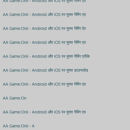
AA Game:Onli - Android और iOS पर मुफ्त गेमिंग एप
AA Game:Onli - Android और iOS पर मुफ्त गेमिंग एप
AA Game:Onli - Android और iOS पर मुफ्त गेमिंग ऐप
AA Game:Onli - Android और iOS पर मुफ्त गेमिंग एप
AA Game:Onli - Android और iOS पर मुफ्त गेमिंग एपीके
AA Game:Onli - Android और iOS पर मुफ्त डाउनलोड
AA Game:Onli - Android और iOS पर मुफ्त गेमिंग एप
AA Game:On
AA Game:Onli - Android और iOS पर मुफ्त गेमिंग एप
AA Game:Onli - A