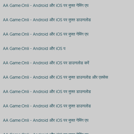
AA Game:Onli - Android और iOS पर मुफ्त गेमिंग एप
AA Game:Onli - Android और iOS पर मुफ्त डाउनलोड
AA Game:Onli - Android और iOS पर मुफ्त गेमिंग एप
AA Game:Onli - Android और iOS प
AA Game:Onli - Android और iOS पर डाउनलोड करें
AA Game:Onli - Android और iOS पर मुफ्त डाउनलोड और एक्सेस
AA Game:Onli - Android और iOS पर मुफ्त डाउनलोड
AA Game:Onli - Android और iOS पर मुफ्त डाउनलोड
AA Game:Onli - Android और iOS पर मुफ्त गेमिंग एप