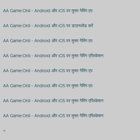
AA Game:Onli - Android और iOS पर मुफ्त गेमिंग एप
AA Game:Onli - Android और iOS पर डाउनलोड करें
AA Game:Onli - Android और iOS पर मुफ्त गेमिंग एप
AA Game:Onli - Android और iOS पर मुफ्त गेमिंग एप्लिकेशन
AA Game:Onli - Android और iOS पर मुफ्त गेमिंग एप
AA Game:Onli - Android और iOS पर मुफ्त गेमिंग एप
AA Game:Onli - Android और iOS पर मुफ्त गेमिंग एप्लिकेशन
AA Game:Onli - Android और iOS पर मुफ्त गेमिंग एप्लिकेशन
<