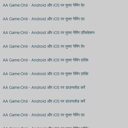
AA Game:Onli - Android और iOS पर मुफ्त गेमिंग ऐप
AA Game:Onli - Android और iOS पर मुफ्त गेमिंग एप
AA Game:Onli - Android और iOS पर मुफ्त गेमिंग एप्लिकेशन
AA Game:Onli - Android और iOS पर मुफ्त गेमिंग ऐप
AA Game:Onli - Android और iOS पर मुफ्त गेमिंग एपीके
AA Game:Onli - Android और iOS पर मुफ्त गेमिंग एपीके
AA Game:Onli - Android और iOS पर डाउनलोड करें
AA Game:Onli - Android और iOS पर डाउनलोड करें
AA Game:Onli - Android और iOS पर मुफ्त गेमिंग एप