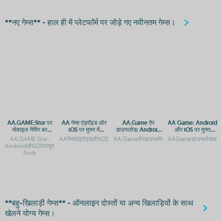
**नए गेम्स** - हाल ही में प्लेटफॉर्म पर जोड़े गए नवीनतम गेम्स।
AA.GAME:Stor पर
AA गेम्स एंड्रॉइड और
AA.Game ऐप
AA Game: Android
मोबाइल गेमिंग का
iOS पर मुफ्त में
डाउनलोड: Android
और iOS पर मुफ्त
अनुभव - Android
डाउनलोड करें
और iOS प्लेटफ़ॉर्म पर
डाउनलोड और एक्सेस
AA.GAME:Stor-
AAगेम्सएंड्रॉइडऔरiOSपरमुफ्तमेंडाउAAGame:AndroidऔरiOSपरमुफ्
AA.Gameऐपडाउनलोडगाइड:AndroidऔरiOSप्लेट
AAGameडाउनलोडकरें:An
और iOS ऐप्स
गेमिंग एक्सेस
गाइड
AndroidऔरiOSपरमुफ्तगेम्सडाउनलोडकरेंAA.GAME:Storपरमोबाइलगेमिंगकाआनंदलें-
Andr
**बहु-खिलाड़ी गेम्स** - ऑनलाइन दोस्तों या अन्य खिलाड़ियों के साथ
खेलने योग्य गेम्स।