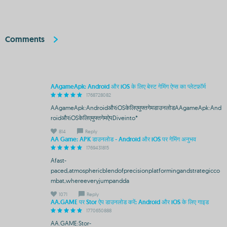
Comments
AAgameApk: Android और iOS के लिए बेस्ट गेमिंग ऐप्स का प्लेटफ़ॉर्म
1768728082
AAgameApk:AndroidऔरiOSकेलिएमुफ्तगेमडाउनलोडAAgameApk:And
roidऔरiOSकेलिएमुफ्तगेमऐपDiveinto*
814
Reply
AA Game: APK डाउनलोड - Android और iOS पर गेमिंग अनुभव
1769431815
Afast-
paced,atmosphericblendofprecisionplatformingandstrategicco
mbat,whereeveryjumpandda
1071
Reply
AA.GAME पर Stor ऐप डाउनलोड करें: Android और iOS के लिए गाइड
1770650888
AA.GAME:Stor-