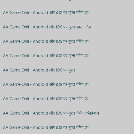
AA Game:Onli - Android और iOS पर मुफ्त गेमिंग एप
AA Game:Onli - Android और iOS पर मुफ्त डाउनलोड
AA Game:Onli - Android और iOS पर मुफ्त गेमिंग एप
AA Game:Onli - Android और iOS पर मुफ्त गेमिंग एप
AA Game:Onli - Android और iOS पर मुफ्त
AA Game:Onli - Android और iOS पर मुफ्त गेमिंग एप
AA Game:Onli - Android और iOS पर मुफ्त गेमिंग ऐप
AA Game:Onli - Android और iOS पर मुफ्त गेमिंग एप्लिकेशन
AA Game:Onli - Android और iOS पर मुफ्त गेमिंग एप