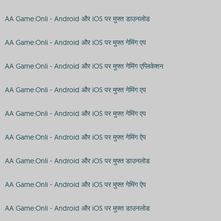
AA Game:Onli - Android और iOS पर मुफ्त डाउनलोड
AA Game:Onli - Android और iOS पर मुफ्त गेमिंग एप
AA Game:Onli - Android और iOS पर मुफ्त गेमिंग एप्लिकेशन
AA Game:Onli - Android और iOS पर मुफ्त गेमिंग एप
AA Game:Onli - Android और iOS पर मुफ्त गेमिंग एप
AA Game:Onli - Android और iOS पर मुफ्त गेमिंग ऐप
AA Game:Onli - Android और iOS पर मुफ्त डाउनलोड
AA Game:Onli - Android और iOS पर मुफ्त गेमिंग ऐप
AA Game:Onli - Android और iOS पर मुफ्त डाउनलोड