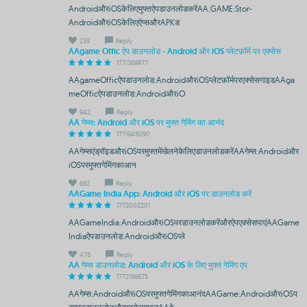
AndroidऔरiOSकेलिएमुफ्तऐपडाउनलोडकरेंAA.GAME:Stor-
AndroidऔरiOSकेलिएऐप्सऔरAPKड
239
Reply
AAgame Offic ऐप डाउनलोड - Android और iOS प्लेटफ़ॉर्म पर एक्सेस
1771369977
AAgameOfficऐपडाउनलोड:AndroidऔरiOSप्लेटफ़ॉर्मपरएक्सेसगाइडAAga
meOfficऐपडाउनलोड:AndroidऔरiO
942
Reply
AA गेम्स: Android और iOS पर मुफ्त गेमिंग का आनंद
1771945090
AAगेम्सएंड्रॉइडऔरiOSपरमुफ्तमेंखेलनेकेलिएडाउनलोडकरेंAAगेम्स:Androidऔर
iOSपरमुफ्तगेमिंगकाआन
662
Reply
AAGame India App: Android और iOS पर डाउनलोड करें
1772002201
AAGameIndia:AndroidऔरiOSपरडाउनलोडकरेंऔरऐपएक्सेसपाएंAAGame
Indiaऐपडाउनलोड:AndroidऔरiOSप्ले
476
Reply
AA गेम्स डाउनलोड: Android और iOS के लिए मुफ्त गेमिंग एप
1772168675
AAगेम्स:AndroidऔरiOSपरमुफ्तगेमिंगकाआनंदAAGame:AndroidऔरiOSप