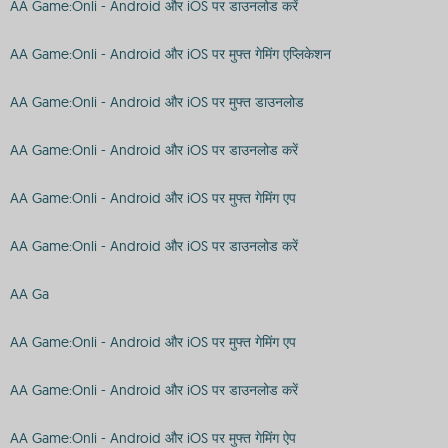
AA Game:Onli - Android और iOS पर डाउनलोड करें
AA Game:Onli - Android और iOS पर मुफ्त गेमिंग एप्लिकेशन
AA Game:Onli - Android और iOS पर मुफ्त डाउनलोड
AA Game:Onli - Android और iOS पर डाउनलोड करें
AA Game:Onli - Android और iOS पर मुफ्त गेमिंग एप
AA Game:Onli - Android और iOS पर डाउनलोड करें
AA Ga
AA Game:Onli - Android और iOS पर मुफ्त गेमिंग एप
AA Game:Onli - Android और iOS पर डाउनलोड करें
AA Game:Onli - Android और iOS पर मुफ्त गेमिंग ऐप