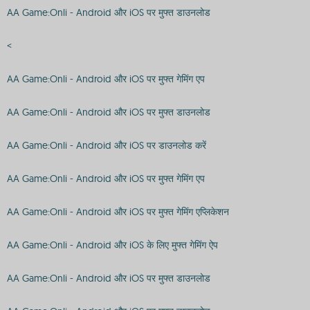
AA Game:Onli - Android और iOS पर मुफ्त डाउनलोड
<
AA Game:Onli - Android और iOS पर मुफ्त गेमिंग एप
AA Game:Onli - Android और iOS पर मुफ्त डाउनलोड
AA Game:Onli - Android और iOS पर डाउनलोड करें
AA Game:Onli - Android और iOS पर मुफ्त गेमिंग एप
AA Game:Onli - Android और iOS पर मुफ्त गेमिंग एप्लिकेशन
AA Game:Onli - Android और iOS के लिए मुफ्त गेमिंग ऐप
AA Game:Onli - Android और iOS पर मुफ्त डाउनलोड