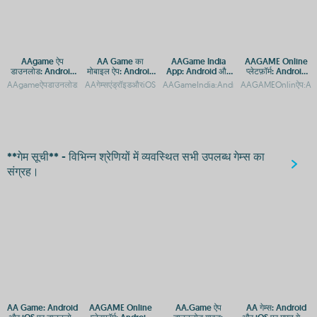
AAgame ऐप
AA Game का
AAGame India
AAGAME Online
डाउनलोड: Android
मोबाइल ऐप: Android
App: Android और
प्लेटफ़ॉर्म: Android
और iOS प्लेटफ़ॉर्म पर
और iOS पर डाउनलोड
iOS पर डाउनलोड करें
और iOS पर एक्सेस
AAgameऐपडाउनलोड:AndroidऔरiOSप्लेटफ़ॉर्मपरगेमिंगएक्सेसAAgameऐपडाउनलोड:AndroidऔरiO
AAगेम्सएंड्रॉइडऔरiOSपरमुफ्तमेंडाउनलोडकरेंAAगेम्सएंड्रॉइडऔरiOSपरमुफ्त
AAGameIndia:AndroidऔरiOSपरडाउनलोडकरें
AAGAMEOnlinऐप:And
गेमिंग अनुभव
करें
कैसे करें
**गेम सूची** - विभिन्न श्रेणियों में व्यवस्थित सभी उपलब्ध गेम्स का
संग्रह।
AA Game: Android
AAGAME Online
AA.Game ऐप
AA गेम्स: Android
और iOS पर डाउनलोड
प्लेटफ़ॉर्म: Android
डाउनलोड गाइड:
और iOS पर मुफ्त गेमिंग