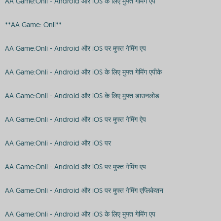
AA Game:Onli - Android और iOS के लिए मुफ्त गेमिंग ऐप
**AA Game: Onli**
AA Game:Onli - Android और iOS पर मुफ्त गेमिंग एप
AA Game:Onli - Android और iOS के लिए मुफ्त गेमिंग एपीके
AA Game:Onli - Android और iOS के लिए मुफ्त डाउनलोड
AA Game:Onli - Android और iOS पर मुफ्त गेमिंग ऐप
AA Game:Onli - Android और iOS पर
AA Game:Onli - Android और iOS पर मुफ्त गेमिंग एप
AA Game:Onli - Android और iOS पर मुफ्त गेमिंग एप्लिकेशन
AA Game:Onli - Android और iOS के लिए मुफ्त गेमिंग एप