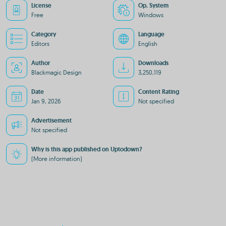
License
Op. System
Free
Windows
Category
Language
Editors
English
Author
Downloads
Blackmagic Design
3,250,119
Date
Content Rating
Jan 9, 2026
Not specified
Advertisement
Not specified
Why is this app published on Uptodown?
(More information)