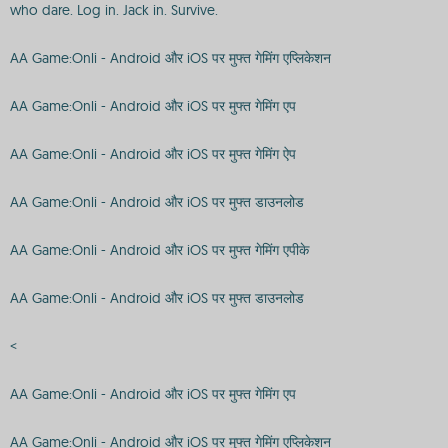
who dare. Log in. Jack in. Survive.
AA Game:Onli - Android और iOS पर मुफ्त गेमिंग एप्लिकेशन
AA Game:Onli - Android और iOS पर मुफ्त गेमिंग एप
AA Game:Onli - Android और iOS पर मुफ्त गेमिंग ऐप
AA Game:Onli - Android और iOS पर मुफ्त डाउनलोड
AA Game:Onli - Android और iOS पर मुफ्त गेमिंग एपीके
AA Game:Onli - Android और iOS पर मुफ्त डाउनलोड
<
AA Game:Onli - Android और iOS पर मुफ्त गेमिंग एप
AA Game:Onli - Android और iOS पर मुफ्त गेमिंग एप्लिकेशन