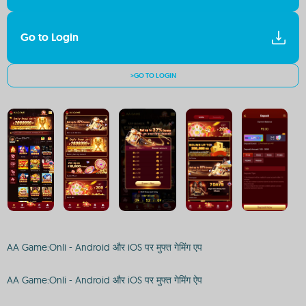
Go to Login
>GO TO LOGIN
AA Game:Onli - Android और iOS पर मुफ्त गेमिंग एप
AA Game:Onli - Android और iOS पर मुफ्त गेमिंग ऐप