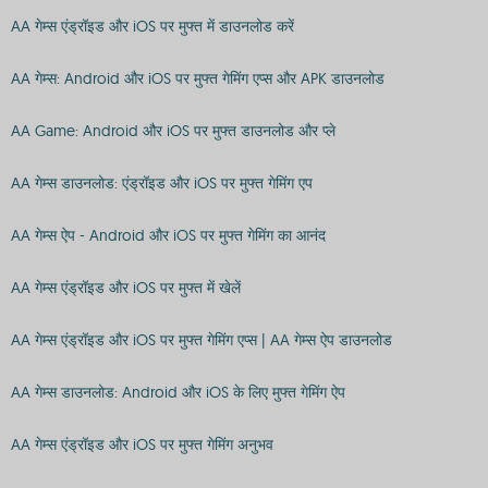
AA गेम्स एंड्रॉइड और iOS पर मुफ्त में डाउनलोड करें
AA गेम्स: Android और iOS पर मुफ्त गेमिंग एप्स और APK डाउनलोड
AA Game: Android और iOS पर मुफ्त डाउनलोड और प्ले
AA गेम्स डाउनलोड: एंड्रॉइड और iOS पर मुफ्त गेमिंग एप
AA गेम्स ऐप - Android और iOS पर मुफ्त गेमिंग का आनंद
AA गेम्स एंड्रॉइड और iOS पर मुफ्त में खेलें
AA गेम्स एंड्रॉइड और iOS पर मुफ्त गेमिंग एप्स | AA गेम्स ऐप डाउनलोड
AA गेम्स डाउनलोड: Android और iOS के लिए मुफ्त गेमिंग ऐप
AA गेम्स एंड्रॉइड और iOS पर मुफ्त गेमिंग अनुभव