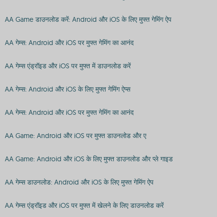
AA Game डाउनलोड करें: Android और iOS के लिए मुफ्त गेमिंग ऐप
AA गेम्स: Android और iOS पर मुफ्त गेमिंग का आनंद
AA गेम्स एंड्रॉइड और iOS पर मुफ्त में डाउनलोड करें
AA गेम्स: Android और iOS के लिए मुफ्त गेमिंग ऐप्स
AA गेम्स: Android और iOS पर मुफ्त गेमिंग का आनंद
AA Game: Android और iOS पर मुफ्त डाउनलोड और ए
AA Game: Android और iOS के लिए मुफ्त डाउनलोड और प्ले गाइड
AA गेम्स डाउनलोड: Android और iOS के लिए मुफ्त गेमिंग ऐप
AA गेम्स एंड्रॉइड और iOS पर मुफ्त में खेलने के लिए डाउनलोड करें