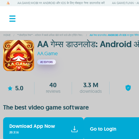
AA.GAME:MOBI पर ANDROID और IOS के लिए मोबाइल गेम्स डाउनलोड करें
AA GAME:FUNN - ANDR
HOME
/
**लोकप्रिय गेम्स** - वर्तमान में सबसे अधिक खेले जाने वाले और ट्रेंडिंग गेम्स।
/
AA गेम्स डाउनलोड: ANDROID और IOS पर मुफ्त गेमिंग 
AA गेम्स डाउनलोड: Android और 
AA.Game
#2
EDITORS
40
3.3 M
5.0
reviews
downloads
The best video game software
Download App Now
Go to Login
20.3.1.6