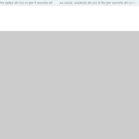
ेम्स एंड्रॉइड और IOS पर मुफ्त में डाउनलोड करें
AA GAME: ANDROID और IOS के लिए मुफ्त डाउनलोड और एक्सेस ग