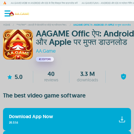
AA.GAME:MOBI पर ANDROID और IOS के लिए मोबाइल गेम्स डाउनलोड करें
AA GAME:FUNN - ANDROID और IOS पर मज़ेदार गेमिंग 
HOME
/
**नए गेम्स** - हाल ही में प्लेटफॉर्म पर जोड़े गए नवीनतम गेम्स।
/
AAGAME OFFIC ऐप: ANDROID और APPLE पर मुफ्त डाउनलोड
AAGAME Offic ऐप: Android
और Apple पर मुफ्त डाउनलोड
AA.Game
#2
EDITORS
40
3.3 M
5.0
reviews
downloads
The best video game software
Download App Now
20.3.1.6