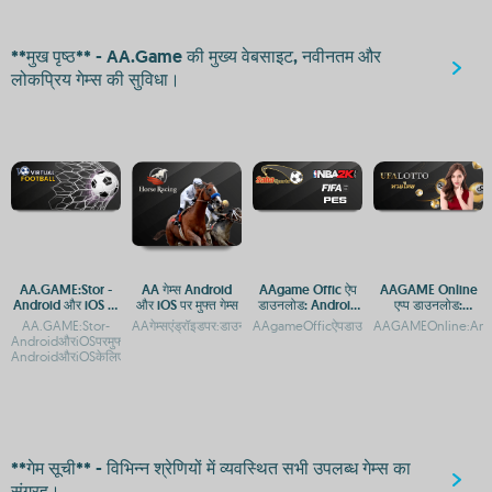
**मुख पृष्ठ** - AA.Game की मुख्य वेबसाइट, नवीनतम और
लोकप्रिय गेम्स की सुविधा।
AA.GAME:Stor -
AA गेम्स Android
AAgame Offic ऐप
AAGAME Online
Android और iOS पर
और iOS पर मुफ्त गेम्स
डाउनलोड: Android
एप्प डाउनलोड:
मुफ्त गेम्स डाउनलोड
और iOS प्लेटफ़ॉर्म पर
Android और iOS
AA.GAME:Stor-
AAगेम्सएंड्रॉइडपर:डाउनलोडऔरप्लेगाइडAAGame:AndroidऔरiOSपरडाउ
AAgameOfficऐपडाउनलोड:AndroidऔरiOSप्लेट
AAGAMEOnline:Andr
करें
एक्सेस गाइड
प्लेटफ़ॉर्म गाइड
AndroidऔरiOSपरमुफ्तगेम्सडाउनलोडकरेंAA.GAME:Stor-
AndroidऔरiOSकेलिएमुफ्तगेमडा
**गेम सूची** - विभिन्न श्रेणियों में व्यवस्थित सभी उपलब्ध गेम्स का
संग्रह।