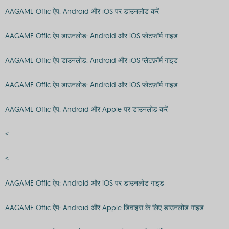
AAGAME Offic ऐप: Android और iOS पर डाउनलोड करें
AAGAME Offic ऐप डाउनलोड: Android और iOS प्लेटफॉर्म गाइड
AAGAME Offic ऐप डाउनलोड: Android और iOS प्लेटफ़ॉर्म गाइड
AAGAME Offic ऐप डाउनलोड: Android और iOS प्लेटफ़ॉर्म गाइड
AAGAME Offic ऐप: Android और Apple पर डाउनलोड करें
<
<
AAGAME Offic ऐप: Android और iOS पर डाउनलोड गाइड
AAGAME Offic ऐप: Android और Apple डिवाइस के लिए डाउनलोड गाइड