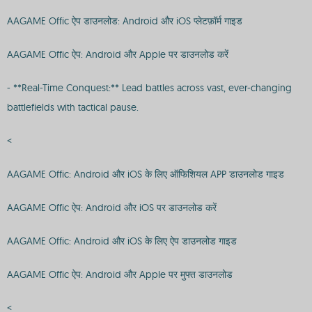
AAGAME Offic ऐप डाउनलोड: Android और iOS प्लेटफ़ॉर्म गाइड
AAGAME Offic ऐप: Android और Apple पर डाउनलोड करें
- **Real-Time Conquest:** Lead battles across vast, ever-changing
battlefields with tactical pause.
<
AAGAME Offic: Android और iOS के लिए ऑफिशियल APP डाउनलोड गाइड
AAGAME Offic ऐप: Android और iOS पर डाउनलोड करें
AAGAME Offic: Android और iOS के लिए ऐप डाउनलोड गाइड
AAGAME Offic ऐप: Android और Apple पर मुफ्त डाउनलोड
<