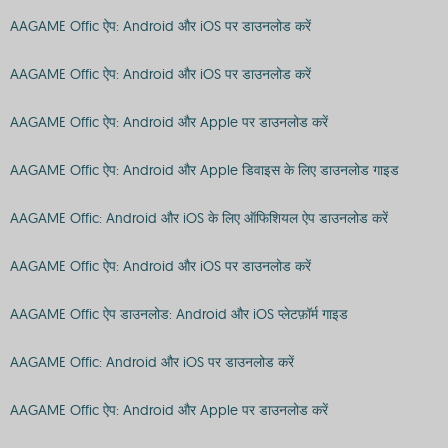
AAGAME Offic ऐप: Android और iOS पर डाउनलोड करें
AAGAME Offic ऐप: Android और iOS पर डाउनलोड करें
AAGAME Offic ऐप: Android और Apple पर डाउनलोड करें
AAGAME Offic ऐप: Android और Apple डिवाइस के लिए डाउनलोड गाइड
AAGAME Offic: Android और iOS के लिए ऑफिशियल ऐप डाउनलोड करें
AAGAME Offic ऐप: Android और iOS पर डाउनलोड करें
AAGAME Offic ऐप डाउनलोड: Android और iOS प्लेटफ़ॉर्म गाइड
AAGAME Offic: Android और iOS पर डाउनलोड करें
AAGAME Offic ऐप: Android और Apple पर डाउनलोड करें