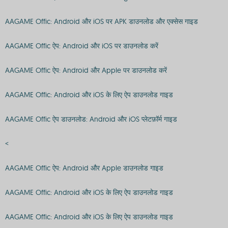
AAGAME Offic: Android और iOS पर APK डाउनलोड और एक्सेस गाइड
AAGAME Offic ऐप: Android और iOS पर डाउनलोड करें
AAGAME Offic ऐप: Android और Apple पर डाउनलोड करें
AAGAME Offic: Android और iOS के लिए ऐप डाउनलोड गाइड
AAGAME Offic ऐप डाउनलोड: Android और iOS प्लेटफ़ॉर्म गाइड
<
AAGAME Offic ऐप: Android और Apple डाउनलोड गाइड
AAGAME Offic: Android और iOS के लिए ऐप डाउनलोड गाइड
AAGAME Offic: Android और iOS के लिए ऐप डाउनलोड गाइड