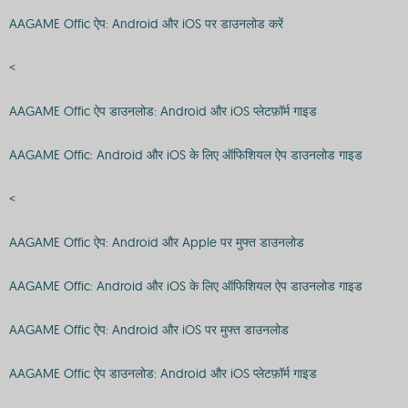
AAGAME Offic ऐप: Android और iOS पर डाउनलोड करें
<
AAGAME Offic ऐप डाउनलोड: Android और iOS प्लेटफ़ॉर्म गाइड
AAGAME Offic: Android और iOS के लिए ऑफिशियल ऐप डाउनलोड गाइड
<
AAGAME Offic ऐप: Android और Apple पर मुफ्त डाउनलोड
AAGAME Offic: Android और iOS के लिए ऑफिशियल ऐप डाउनलोड गाइड
AAGAME Offic ऐप: Android और iOS पर मुफ्त डाउनलोड
AAGAME Offic ऐप डाउनलोड: Android और iOS प्लेटफ़ॉर्म गाइड