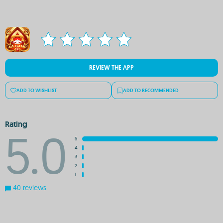
REVIEW THE APP
ADD TO WISHLIST
ADD TO RECOMMENDED
Rating
5.0
5
4
3
2
1
40 reviews