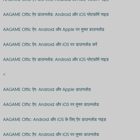
AAGAME Offic ऐप डाउनलोड: Android और iOS प्लेटफ़ॉर्म गाइड
AAGAME Offic ऐप: Android और Apple पर मुफ्त डाउनलोड
AAGAME Offic ऐप: Android और iOS पर डाउनलोड करें
AAGAME Offic ऐप डाउनलोड: Android और iOS प्लेटफ़ॉर्म गाइड
<
AAGAME Offic ऐप: Android और Apple डाउनलोड
AAGAME Offic ऐप: Android और iOS पर मुफ्त डाउनलोड
AAGAME Offic: Android और iOS के लिए ऐप डाउनलोड गाइड
AAGAME Offic ऐप: Android और iOS पर मुफ्त डाउनलोड