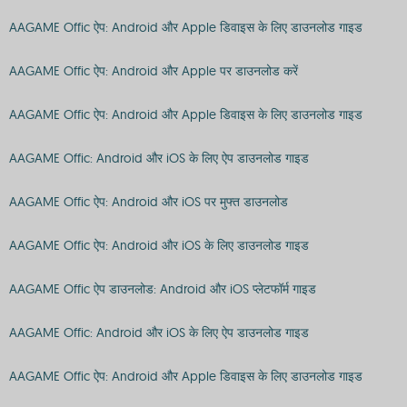
AAGAME Offic ऐप: Android और Apple डिवाइस के लिए डाउनलोड गाइड
AAGAME Offic ऐप: Android और Apple पर डाउनलोड करें
AAGAME Offic ऐप: Android और Apple डिवाइस के लिए डाउनलोड गाइड
AAGAME Offic: Android और iOS के लिए ऐप डाउनलोड गाइड
AAGAME Offic ऐप: Android और iOS पर मुफ्त डाउनलोड
AAGAME Offic ऐप: Android और iOS के लिए डाउनलोड गाइड
AAGAME Offic ऐप डाउनलोड: Android और iOS प्लेटफॉर्म गाइड
AAGAME Offic: Android और iOS के लिए ऐप डाउनलोड गाइड
AAGAME Offic ऐप: Android और Apple डिवाइस के लिए डाउनलोड गाइड