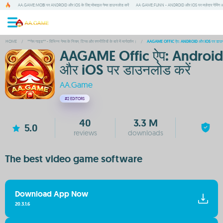
AA.GAME:MOBI पर ANDROID और IOS के लिए मोबाइल गेम्स डाउनलोड करें
AA GAME:FUNN - ANDROID और IOS पर मज़ेदार गेमिंग 
HOME
/
**गेम गाइड** - विभिन्न गेम्स के नियम, टिप्स और रणनीतियों के बारे में मार्गदर्शन।
/
AAGAME OFFIC ऐप: ANDROID और IOS पर डाउनल
AAGAME Offic ऐप: Android
और iOS पर डाउनलोड करें
AA.Game
#2
EDITORS
40
3.3 M
5.0
reviews
downloads
The best video game software
Download App Now
20.3.1.6