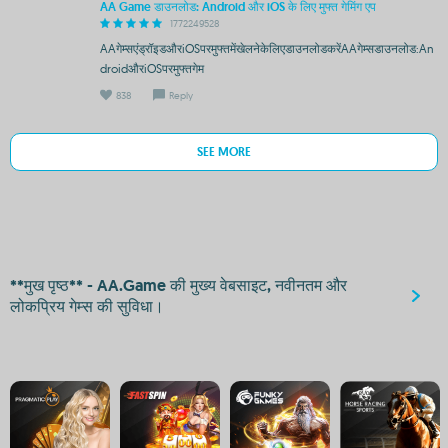
AA Game डाउनलोड: Android और iOS के लिए मुफ्त गेमिंग एप
1772249528
AAगेम्सएंड्रॉइडऔरiOSपरमुफ्तमेंखेलनेकेलिएडाउनलोडकरेंAAगेम्सडाउनलोड:An
droidऔरiOSपरमुफ्तगेम
838
Reply
SEE MORE
**मुख पृष्ठ** - AA.Game की मुख्य वेबसाइट, नवीनतम और
लोकप्रिय गेम्स की सुविधा।