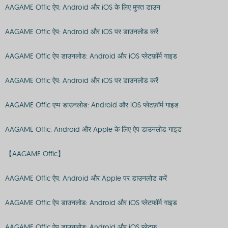
AAGAME Offic ऐप: Android और iOS के लिए मुफ्त डाउन
AAGAME Offic ऐप: Android और iOS पर डाउनलोड करें
AAGAME Offic ऐप डाउनलोड: Android और iOS प्लेटफ़ॉर्म गाइड
AAGAME Offic ऐप: Android और iOS पर डाउनलोड करें
AAGAME Offic एप्प डाउनलोड: Android और iOS प्लेटफ़ॉर्म गाइड
AAGAME Offic: Android और Apple के लिए ऐप डाउनलोड गाइड
【AAGAME Offic】
AAGAME Offic ऐप: Android और Apple पर डाउनलोड करें
AAGAME Offic ऐप डाउनलोड: Android और iOS प्लेटफॉर्म गाइड
AAGAME Offic ऐप डाउनलोड: Android और iOS प्लेटफ़