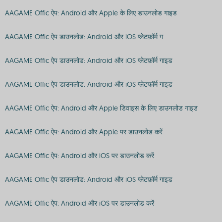
AAGAME Offic ऐप: Android और Apple के लिए डाउनलोड गाइड
AAGAME Offic ऐप डाउनलोड: Android और iOS प्लेटफ़ॉर्म ग
AAGAME Offic ऐप डाउनलोड: Android और iOS प्लेटफ़ॉर्म गाइड
AAGAME Offic ऐप डाउनलोड: Android और iOS प्लेटफॉर्म गाइड
AAGAME Offic ऐप: Android और Apple डिवाइस के लिए डाउनलोड गाइड
AAGAME Offic ऐप: Android और Apple पर डाउनलोड करें
AAGAME Offic ऐप: Android और iOS पर डाउनलोड करें
AAGAME Offic ऐप डाउनलोड: Android और iOS प्लेटफ़ॉर्म गाइड
AAGAME Offic ऐप: Android और iOS पर डाउनलोड करें