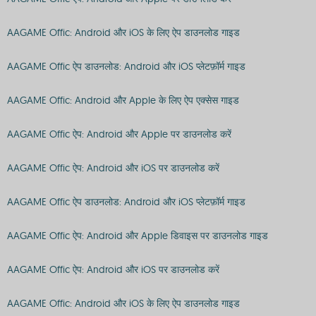
AAGAME Offic: Android और iOS के लिए ऐप डाउनलोड गाइड
AAGAME Offic ऐप डाउनलोड: Android और iOS प्लेटफ़ॉर्म गाइड
AAGAME Offic: Android और Apple के लिए ऐप एक्सेस गाइड
AAGAME Offic ऐप: Android और Apple पर डाउनलोड करें
AAGAME Offic ऐप: Android और iOS पर डाउनलोड करें
AAGAME Offic ऐप डाउनलोड: Android और iOS प्लेटफ़ॉर्म गाइड
AAGAME Offic ऐप: Android और Apple डिवाइस पर डाउनलोड गाइड
AAGAME Offic ऐप: Android और iOS पर डाउनलोड करें
AAGAME Offic: Android और iOS के लिए ऐप डाउनलोड गाइड