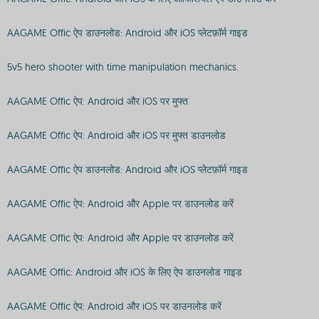
AAGAME Offic ऐप डाउनलोड: Android और iOS प्लेटफ़ॉर्म गाइड
5v5 hero shooter with time manipulation mechanics.
AAGAME Offic ऐप: Android और iOS पर मुफ्त
AAGAME Offic ऐप: Android और iOS पर मुफ्त डाउनलोड
AAGAME Offic ऐप डाउनलोड: Android और iOS प्लेटफ़ॉर्म गाइड
AAGAME Offic ऐप: Android और Apple पर डाउनलोड करें
AAGAME Offic ऐप: Android और Apple पर डाउनलोड करें
AAGAME Offic: Android और iOS के लिए ऐप डाउनलोड गाइड
AAGAME Offic ऐप: Android और iOS पर डाउनलोड करें