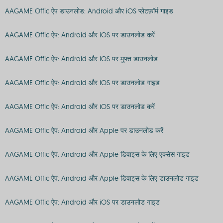
AAGAME Offic ऐप डाउनलोड: Android और iOS प्लेटफ़ॉर्म गाइड
AAGAME Offic ऐप: Android और iOS पर डाउनलोड करें
AAGAME Offic ऐप: Android और iOS पर मुफ्त डाउनलोड
AAGAME Offic ऐप: Android और iOS पर डाउनलोड गाइड
AAGAME Offic ऐप: Android और iOS पर डाउनलोड करें
AAGAME Offic ऐप: Android और Apple पर डाउनलोड करें
AAGAME Offic ऐप: Android और Apple डिवाइस के लिए एक्सेस गाइड
AAGAME Offic ऐप: Android और Apple डिवाइस के लिए डाउनलोड गाइड
AAGAME Offic ऐप: Android और iOS पर डाउनलोड गाइड