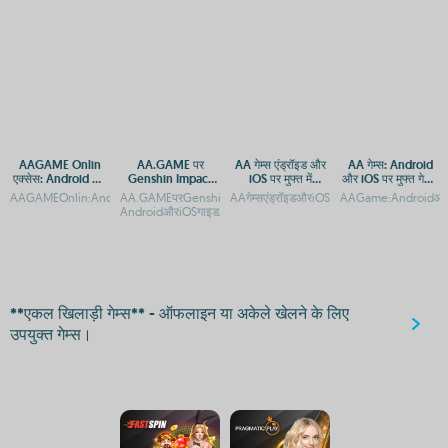
AAGAME Onlin
AA.GAME पर
AA गेम्स एंड्रॉइड और
AA गेम्स: Android
एक्सेस: Android और
Genshin Impact
iOS पर मुफ्त में
और iOS पर मुफ्त गेमिंग
Apple के लिए APP
APK डाउनलोड करें -
डाउनलोड करें
का आनंद
AAGAMEOnlin:AndroidऔरAppleप्लेटफ़ॉर्मपरएक्सेसकरेंAAGAMEOnlin:AndroidऔरiOSकेल
AA.GAMEपरGenshinImpactAPKडाउनलोडकरें-
AAगेम्सएंड्रॉइडऔरiOSपरमुफ्तमेंखेलनेकेलिए
AAGame:AndroidऔरiOS
और APK डाउनलोड
Android और iOS
AndroidऔरiOSगाइडAA.GAMEऐपडाउनलोडगाइड:AndroidऔरiOSप्
गाइड
**एकल खिलाड़ी गेम्स** - ऑफलाइन या अकेले खेलने के लिए
उपयुक्त गेम्स।