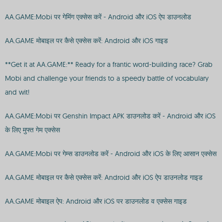
AA.GAME:Mobi पर गेमिंग एक्सेस करें - Android और iOS ऐप डाउनलोड
AA.GAME मोबाइल पर कैसे एक्सेस करें: Android और iOS गाइड
**Get it at AA.GAME:** Ready for a frantic word-building race? Grab
Mobi and challenge your friends to a speedy battle of vocabulary
and wit!
AA.GAME:Mobi पर Genshin Impact APK डाउनलोड करें - Android और iOS
के लिए मुफ्त गेम एक्सेस
AA.GAME:Mobi पर गेम्स डाउनलोड करें - Android और iOS के लिए आसान एक्सेस
AA.GAME मोबाइल पर कैसे एक्सेस करें: Android और iOS ऐप डाउनलोड गाइड
AA.GAME मोबाइल ऐप: Android और iOS पर डाउनलोड व एक्सेस गाइड