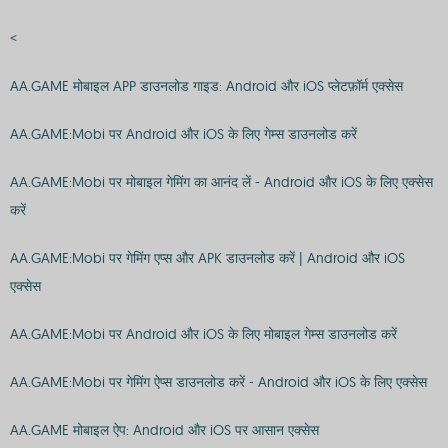
<
AA.GAME मोबाइल APP डाउनलोड गाइड: Android और iOS प्लेटफ़ॉर्म एक्सेस
AA.GAME:Mobi पर Android और iOS के लिए गेम्स डाउनलोड करें
AA.GAME:Mobi पर मोबाइल गेमिंग का आनंद लें - Android और iOS के लिए एक्सेस
करें
AA.GAME:Mobi पर गेमिंग एप्स और APK डाउनलोड करें | Android और iOS
एक्सेस
AA.GAME:Mobi पर Android और iOS के लिए मोबाइल गेम्स डाउनलोड करें
AA.GAME:Mobi पर गेमिंग ऐप्स डाउनलोड करें - Android और iOS के लिए एक्सेस
AA.GAME मोबाइल ऐप: Android और iOS पर आसान एक्सेस