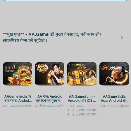
**मुख पृष्ठ** - AA.Game की मुख्य वेबसाइट, नवीनतम और
लोकप्रिय गेम्स की सुविधा।
AAGame India ऐप
AA गेम्स: Android
AA Game:Funn -
AAGame India
डाउनलोड: Android
और iOS पर मुफ्त गेमिंग
Android और iOS पर
App: Android और
और iOS प्लेटफॉर्म पर
का आनंद
मज़ेदार गेमिंग अनुभव
iOS पर डाउनलोड करें
AAGameIndiaऐपडाउनलोड:AndroidऔरiOSप्लेटफॉर्मपरएक्सेसAAGameIndiaApp:Androidऔ
AAगेम्स:AndroidऔरiOSकेलिएमुफ्तगेमिंगऐपAAGame:AndroidऔरiOSपर
AAGame:Funn-
AAGameIndiaऐपडाउनल
एक्सेस
AndroidऔरiOSपरमज़ेदारगेमिंगअनुभवAAGame
AndroidऔरiOSपरमज़ेदारगे