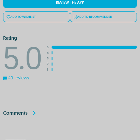
REVIEW THE APP
ADD TO WISHLIST
ADD TO RECOMMENDED
Rating
5.0
5
4
3
2
1
40 reviews
Comments