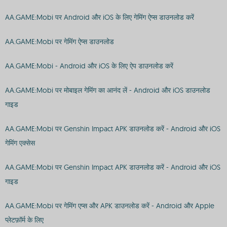
AA.GAME:Mobi पर Android और iOS के लिए गेमिंग ऐप्स डाउनलोड करें
AA.GAME:Mobi पर गेमिंग ऐप्स डाउनलोड
AA.GAME:Mobi - Android और iOS के लिए ऐप डाउनलोड करें
AA.GAME:Mobi पर मोबाइल गेमिंग का आनंद लें - Android और iOS डाउनलोड
गाइड
AA.GAME:Mobi पर Genshin Impact APK डाउनलोड करें - Android और iOS
गेमिंग एक्सेस
AA.GAME:Mobi पर Genshin Impact APK डाउनलोड करें - Android और iOS
गाइड
AA.GAME:Mobi पर गेमिंग एप्स और APK डाउनलोड करें - Android और Apple
प्लेटफ़ॉर्म के लिए