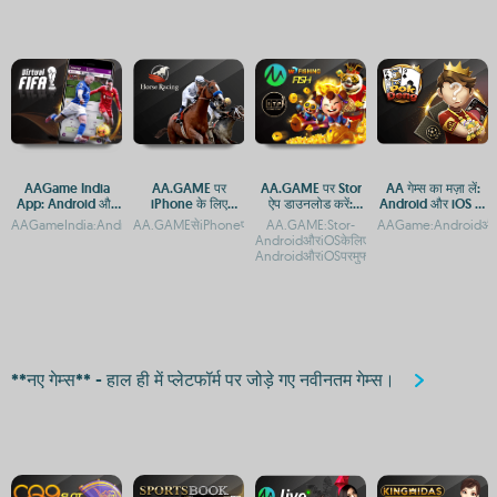
AAGame India
AA.GAME पर
AA.GAME पर Stor
AA गेम्स का मज़ा लें:
App: Android और
iPhone के लिए
ऐप डाउनलोड करें:
Android और iOS पर
iOS पर डाउनलोड करें
Genshin Impact
Android और iOS के
बेस्ट ऐप्स और APK
AAGameIndia:AndroidऔरiOSपरडाउनलोडकरेंऔरऐपएक्सेसपाएंAAGameIndiaऐपडाउनलोड:Andr
AA.GAMEसेiPhoneपरGenshinImpactडाउनलोडकरनेकातरीकाAA.GA
AA.GAME:Stor-
AAGame:AndroidऔरiOS
APK डाउनलोड करें
लिए मुफ्त एक्सेस
डाउनलोड
AndroidऔरiOSकेलिएमुफ्तगेमडाउनलोडAA.GAM
AndroidऔरiOSपरमुफ्तगेम्सडाउनलो
**नए गेम्स** - हाल ही में प्लेटफॉर्म पर जोड़े गए नवीनतम गेम्स।