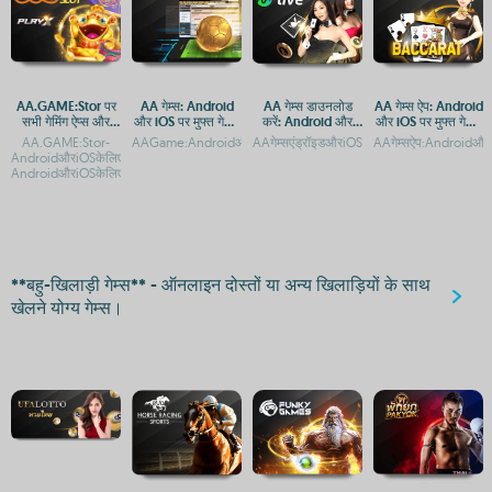
AA.GAME:Stor पर
AA गेम्स: Android
AA गेम्स डाउनलोड
AA गेम्स ऐप: Android
सभी गेमिंग ऐप्स और
और iOS पर मुफ्त गेमिंग
करें: Android और
और iOS पर मुफ्त गेमिंग
APK फ़ाइलें
का आनंद
iOS के लिए मुफ्त गेमिंग
का आनंद
AA.GAME:Stor-
AAGame:AndroidऔरiOSपरमुफ्तडाउनलोडऔरएक्सेसगाइडAAगेम्सएंड्रॉइडऔ
AAगेम्सएंड्रॉइडऔरiOSपरमुफ्तगेमिंगऐपAAGame
AAगेम्सऐप:Androidऔरi
ऐप
AndroidऔरiOSकेलिएमुफ्तऐपडाउनलोडAA.GAME:Stor-
AndroidऔरiOSकेलिएमुफ्तऐपडाउनलोड
**बहु-खिलाड़ी गेम्स** - ऑनलाइन दोस्तों या अन्य खिलाड़ियों के साथ
खेलने योग्य गेम्स।