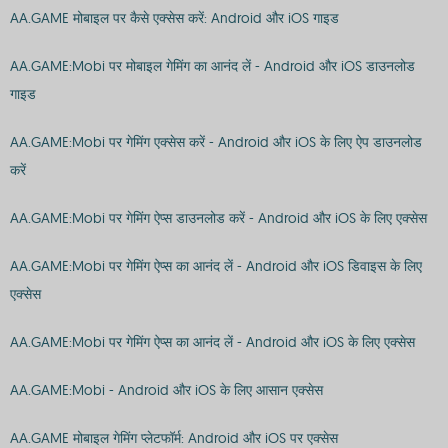
AA.GAME मोबाइल पर कैसे एक्सेस करें: Android और iOS गाइड
AA.GAME:Mobi पर मोबाइल गेमिंग का आनंद लें - Android और iOS डाउनलोड
गाइड
AA.GAME:Mobi पर गेमिंग एक्सेस करें - Android और iOS के लिए ऐप डाउनलोड
करें
AA.GAME:Mobi पर गेमिंग ऐप्स डाउनलोड करें - Android और iOS के लिए एक्सेस
AA.GAME:Mobi पर गेमिंग ऐप्स का आनंद लें - Android और iOS डिवाइस के लिए
एक्सेस
AA.GAME:Mobi पर गेमिंग ऐप्स का आनंद लें - Android और iOS के लिए एक्सेस
AA.GAME:Mobi - Android और iOS के लिए आसान एक्सेस
AA.GAME मोबाइल गेमिंग प्लेटफॉर्म: Android और iOS पर एक्सेस