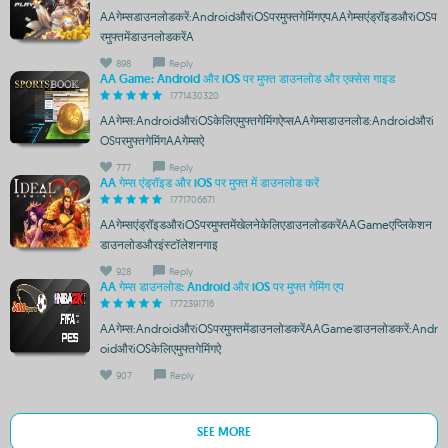
AAगेम्सडाउनलोडकरें:AndroidऔरiOSपरमुफ्तगेमिंगएपAAगेम्सएंड्रॉइडऔरiOSप
रमुफ्तमेंडाउनलोडकरेंA
898
Reply
AA Game: Android और iOS पर मुफ्त डाउनलोड और एक्सेस गाइड
1771430320
AAगेम्स:AndroidऔरiOSकेलिएमुफ्तगेमिंगऐप्सAAगेम्सडाउनलोड:Androidऔरi
OSपरमुफ्तगेमिंगAAगेम्सऐ
777
Reply
AA गेम्स एंड्रॉइड और iOS पर मुफ्त में डाउनलोड करें
1771706671
AAगेम्सएंड्रॉइडऔरiOSपरमुफ्तमेंखेलनेकेलिएडाउनलोडकरेंAAGameएप्लिकेशन
डाउनलोडऔरइंस्टॉलेशनगाइ
928
Reply
AA गेम्स डाउनलोड: Android और iOS पर मुफ्त गेमिंग एप
1772391716
AAगेम्स:AndroidऔरiOSपरमुफ्तमेंडाउनलोडकरेंAAGameडाउनलोडकरें:Andr
oidऔरiOSकेलिएमुफ्तगेमिंगऐ
907
Reply
SEE MORE