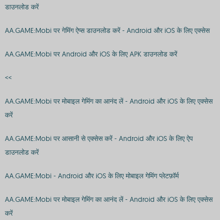
डाउनलोड करें
AA.GAME:Mobi पर गेमिंग ऐप्स डाउनलोड करें - Android और iOS के लिए एक्सेस
AA.GAME:Mobi पर Android और iOS के लिए APK डाउनलोड करें
<
<
AA.GAME:Mobi पर मोबाइल गेमिंग का आनंद लें - Android और iOS के लिए एक्सेस
करें
AA.GAME:Mobi पर आसानी से एक्सेस करें - Android और iOS के लिए ऐप
डाउनलोड करें
AA.GAME:Mobi - Android और iOS के लिए मोबाइल गेमिंग प्लेटफ़ॉर्म
AA.GAME:Mobi पर मोबाइल गेमिंग का आनंद लें - Android और iOS के लिए एक्सेस
करें