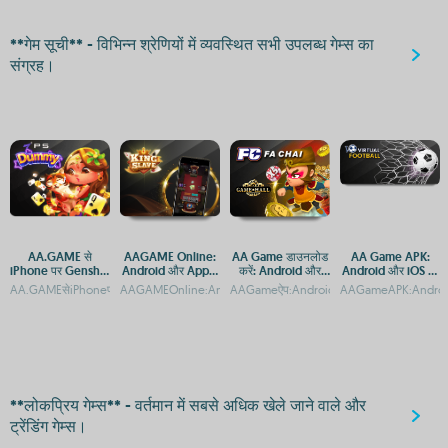
**गेम सूची** - विभिन्न श्रेणियों में व्यवस्थित सभी उपलब्ध गेम्स का
संग्रह।
AA.GAME से
AAGAME Online:
AA Game डाउनलोड
AA Game APK:
iPhone पर Genshin
Android और Apple
करें: Android और
Android और iOS पर
Impact APK
डिवाइस पर एक्सेस करें
iOS के लिए मुफ्त गेमिंग
डाउनलोड करें
AA.GAMEसेiPhoneपरGenshinImpactडाउनलोडऔरअपडेटकैसेकरेंAA.GAMEसेiPhoneपरGen
AAGAMEOnline:AndroidऔरAppleडिवाइसपरएक्सेसकरेंAAGAMEOnl
AAGameऐप:AndroidऔरiOSपरमुफ्तगेमिंगअनुभव
AAGameAPK:Android
डाउनलोड और इंस्टॉल
ऐप
गाइड
**लोकप्रिय गेम्स** - वर्तमान में सबसे अधिक खेले जाने वाले और
ट्रेंडिंग गेम्स।